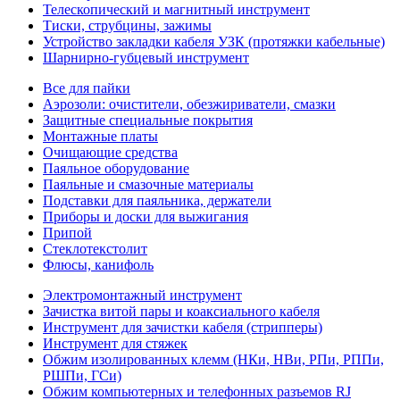
Телескопический и магнитный инструмент
Тиски, струбцины, зажимы
Устройство закладки кабеля УЗК (протяжки кабельные)
Шарнирно-губцевый инструмент
Все для пайки
Аэрозоли: очистители, обезжириватели, смазки
Защитные специальные покрытия
Монтажные платы
Очищающие средства
Паяльное оборудование
Паяльные и смазочные материалы
Подставки для паяльника, держатели
Приборы и доски для выжигания
Припой
Стеклотекстолит
Флюсы, канифоль
Электромонтажный инструмент
Зачистка витой пары и коаксиального кабеля
Инструмент для зачистки кабеля (стрипперы)
Инструмент для стяжек
Обжим изолированных клемм (НКи, НВи, РПи, РППи,
РШПи, ГСи)
Обжим компьютерных и телефонных разъемов RJ