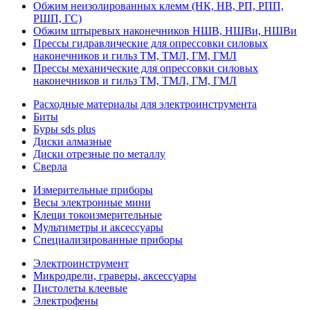
Обжим неизолированных клемм (НК, НВ, РП, РПП,
РШП, ГС)
Обжим штыревых наконечников НШВ, НШВи, НШВи
Прессы гидравлические для опрессовки силовых
наконечников и гильз ТМ, ТМЛ, ГМ, ГМЛ
Прессы механические для опрессовки силовых
наконечников и гильз ТМ, ТМЛ, ГМ, ГМЛ
Расходные материалы для электроинструмента
Биты
Буры sds plus
Диски алмазные
Диски отрезные по металлу
Сверла
Измерительные приборы
Весы электронные мини
Клещи токоизмерительные
Мультиметры и аксессуары
Специализированные приборы
Электроинструмент
Микродрели, граверы, аксессуары
Пистолеты клеевые
Электрофены