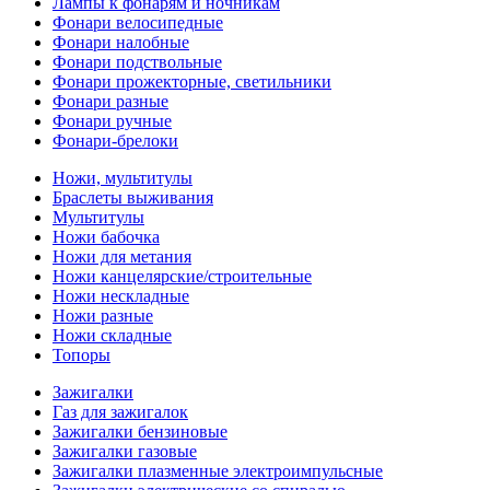
Лампы к фонарям и ночникам
Фонари велосипедные
Фонари налобные
Фонари подствольные
Фонари прожекторные, светильники
Фонари разные
Фонари ручные
Фонари-брелоки
Ножи, мультитулы
Браслеты выживания
Мультитулы
Ножи бабочка
Ножи для метания
Ножи канцелярские/строительные
Ножи нескладные
Ножи разные
Ножи складные
Топоры
Зажигалки
Газ для зажигалок
Зажигалки бензиновые
Зажигалки газовые
Зажигалки плазменные электроимпульсные