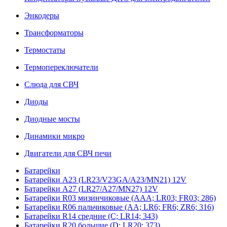
Энкодеры
Трансформаторы
Термостаты
Термопереключатели
Слюда для СВЧ
Диоды
Диодные мосты
Динамики микро
Двигатели для СВЧ печи
Батарейки
Батарейки A23 (LR23/V23GA/A23/MN21) 12V
Батарейки A27 (LR27/A27/MN27) 12V
Батарейки R03 мизинчиковые (AAA; LR03; FR03; 286)
Батарейки R06 пальчиковые (AA; LR6; FR6; ZR6; 316)
Батарейки R14 средние (C; LR14; 343)
Батарейки R20 большие (D; LR20; 373)