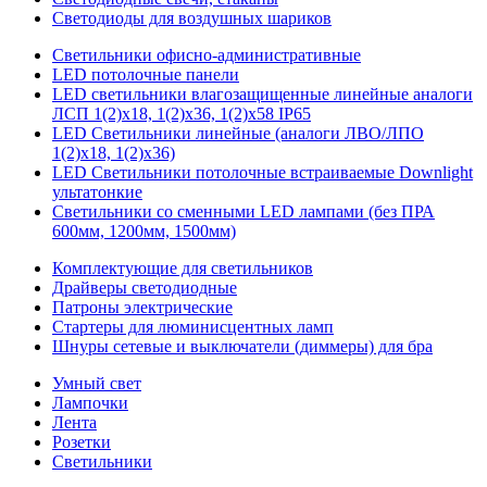
Светодиоды для воздушных шариков
Светильники офисно-административные
LED потолочные панели
LED светильники влагозащищенные линейные аналоги
ЛСП 1(2)х18, 1(2)х36, 1(2)х58 IP65
LED Светильники линейные (аналоги ЛВО/ЛПО
1(2)х18, 1(2)х36)
LED Светильники потолочные встраиваемые Downlight
ультатонкие
Светильники со сменными LED лампами (без ПРА
600мм, 1200мм, 1500мм)
Комплектующие для светильников
Драйверы светодиодные
Патроны электрические
Стартеры для люминисцентных ламп
Шнуры сетевые и выключатели (диммеры) для бра
Умный свет
Лампочки
Лента
Розетки
Светильники