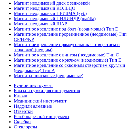
Магнит неодимовый диск с зенковкой
Магнит неодимовый КОЛЬЦО
Магнит неодимовый ПРИЗМА (куб)
Магнит неодимовый ЦИЛИНДР (шайба)
Магнит неодимовый ШАР
Магнитное крепление под болт (неодимовые) Тип D
Магнитное крепление прорезиненное (неодимовые) Тип
CP/HP/KP
Магнитное крепление прямоугольник с отверстием и
зенковкой (неодим)
Магнитное крепление с винтом (неодимовые) Тип С
Магнитное крепление с крючком (неодимовые) Тип Е
Магнитное крепление со сквозным отверстием круглый
(неодимовые) Тип А
Магниты поисковые (неодимовые)
Ручной инструмент
Боксы и сумки для инструментов
Ключи
Медицинский инструмент
Надфили алмазные
Отвертки
Резьбонарезной инструмент
Скребки
Стеклорезы