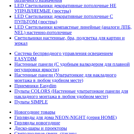
различного назначения
LED Светильники декоративные потолочные НЕ
УПРАВЛЯЕМЫЕ (люстры)
LED Светильники декоративные потолочные С
ПУЛЬТОМ (люстры)
LED Светильники компактные линейные (аналоги ЛПБ,
NEL) настенно-потолочные
Светильники настенные, бра, подсветка для картин и
зеркал
Система беспрводного управления освещением
EASYDIM
Настенные панели (С удобным валкодером для плавной
регулировки яркости)
Настенные панели (Ультратонкие для накладного
монтажа в любом удобном месте)
Приемники Easydim
Пульты COLORS (Настенные ультратонкие панели для
накладного монтажа в любом удобном месте)
Пульты SIMPLE
Новогодние товары
Гирлянды для дома NEON-NIGHT (серия HOME)
Гирлянды новогодние
Диско-шары и проекторы
Светодиодные свечи, стаканы