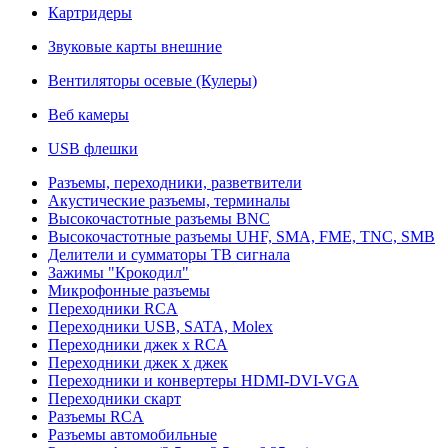
Картридеры
Звуковые карты внешние
Вентиляторы осевые (Кулеры)
Веб камеры
USB флешки
Разъемы, переходники, разветвители
Акустические разъемы, терминалы
Высокочастотные разъемы BNC
Высокочастотные разъемы UHF, SMA, FME, TNC, SMB
Делители и сумматоры ТВ сигнала
Зажимы "Крокодил"
Микрофонные разъемы
Переходники RCA
Переходники USB, SATA, Molex
Переходники джек х RCA
Переходники джек х джек
Переходники и конвертеры HDMI-DVI-VGA
Переходники скарт
Разъемы RCA
Разъемы автомобильные