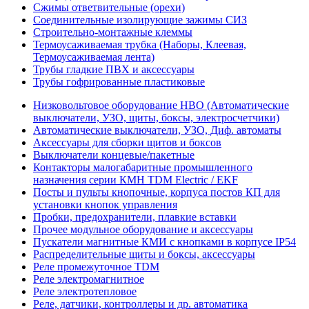
Сжимы ответвительные (орехи)
Соединительные изолирующие зажимы СИЗ
Строительно-монтажные клеммы
Термоусаживаемая трубка (Наборы, Клеевая,
Термоусаживаемая лента)
Трубы гладкие ПВХ и аксессуары
Трубы гофрированные пластиковые
Низковольтовое оборудование НВО (Автоматические
выключатели, УЗО, щиты, боксы, электросчетчики)
Автоматические выключатели, УЗО, Диф. автоматы
Аксессуары для сборки щитов и боксов
Выключатели концевые/пакетные
Контакторы малогабаритные промышленного
назначения серии КМН TDM Electric / EKF
Посты и пульты кнопочные, корпуса постов КП для
установки кнопок управления
Пробки, предохранители, плавкие вставки
Прочее модульное оборудование и аксессуары
Пускатели магнитные КМИ с кнопками в корпусе IP54
Распределительные щиты и боксы, аксессуары
Реле промежуточное TDM
Реле электромагнитное
Реле электротепловое
Реле, датчики, контроллеры и др. автоматика