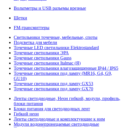
Вольтметры и USB разъемы врезные
Щетки
FM-трансмиттеры
Светильники точечные, мебельные, споты
Подсветка для мебели
Точечные LED светильники Elektrostandard
Точечные светильники ЭРА
Точечные светильники Gauss
Точечные светильники Italmac (Я)
Точечные светильники влагозащищенные IP44 / IP65
Точечные светильники под лампу (MR16, G4, G9,
GU10)
Точечные светильники под лампу GX53
Точечные светильники под лампу GX70
Ленты светодиодные, Неон гибкий, модули, профиль,
блоки питания
Блоки питания для светодиодных лент
Гибкий неон
Ленты светодиодные и комплектующие к ним
Модули водонепронецаемые светодиодные