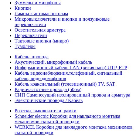
Зуммеры и микрфоны
Кнопки
Лампы к автомагнитолам
Микровыключатели и кнопки и ползунковые
переключатели
Осветительная арматура
Переключатели
Тактовые кнопки (микро)
Тумблеры
Кабель, провода
Акустический, микрофонный кабель
Информационный кабель LAN (витая пара) UTP, FTP
Кабель видеонаблюдения,телефонный, сигнальный
кабель, видеодомофонов
Кабель коаксиальный (телевизионный) TV, SAT
Радиочастотные провода (50ом)
СИП Самонесущий изолированный провод и арматура
Электрические провода / Кабель
Розетки, выключатели, рамки
Schneider electric Коробки для накладного монтажа
механизмов скрытой проводки
WERKEL Коробки для накладного монтажа механизмов
скрытой проводки