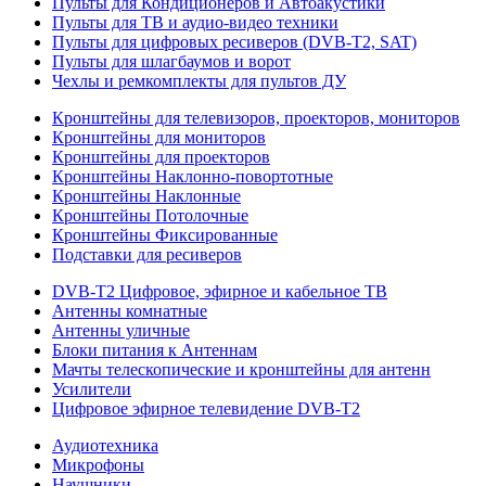
Пульты для Кондиционеров и Автоакустики
Пульты для ТВ и аудио-видео техники
Пульты для цифровых ресиверов (DVB-T2, SAT)
Пульты для шлагбаумов и ворот
Чехлы и ремкомплекты для пультов ДУ
Кронштейны для телевизоров, проекторов, мониторов
Кронштейны для мониторов
Кронштейны для проекторов
Кронштейны Наклонно-повортотные
Кронштейны Наклонные
Кронштейны Потолочные
Кронштейны Фиксированные
Подставки для ресиверов
DVB-T2 Цифровое, эфирное и кабельное ТВ
Антенны комнатные
Антенны уличные
Блоки питания к Антеннам
Мачты телескопические и кронштейны для антенн
Усилители
Цифровое эфирное телевидение DVB-Т2
Аудиотехника
Микрофоны
Наушники