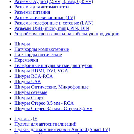
Разъемы Аудио (2,5мм, 3,5мм, 6,35мм)
Разъемы для автомагнитол
Разъемы питания
Разъемы телевизионные (TV)
Разъемы телефонные и сетевые (LAN)
Разьёмы USB (micro, mini), PIN, DIN
Устройства грозозащиты на кабельную продукцию
Шнуры
Патчкорды компьютерные
Патчкорды оптические
Перемычки
Телефонные шнуры витые для трубок
Шнуры HDMI, DVI, VGA
Шнуры RCA-RCA
Шнуры USB
Шнуры Оптические, Микрофонные
Шнуры сетевые
Шнуры Скарт
Шнуры Стерео 3,5 мм - RCA
Шнуры Стерео 3,5 мм - Стерео 3,5 мм
Пульты ДУ
Пульты для автосигнализаций
Пульты для компьютеров и Android (Smart TV)