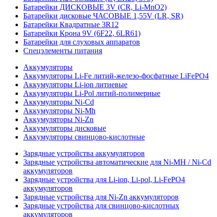
Батарейки ДИСКОВЫЕ 3V (CR, Li-MnO2)
Батарейки дисковые ЧАСОВЫЕ 1,55V (LR, SR)
Батарейки Квадратные 3R12
Батарейки Крона 9V (6F22, 6LR61)
Батарейки для слуховых аппаратов
Спецэлементы питания
Аккумуляторы
Аккумуляторы Li-Fe литий-железо-фосфатные LiFePO4
Аккумуляторы Li-ion литиевые
Аккумуляторы Li-Pol литий-полимерные
Аккумуляторы Ni-Cd
Аккумуляторы Ni-Mh
Аккумуляторы Ni-Zn
Аккумуляторы дисковые
Аккумуляторы свинцово-кислотные
Зарядные устройства аккумуляторов
Зарядные устройства автоматические для Ni-MH / Ni-Cd
аккумуляторов
Зарядные устройства для Li-ion, Li-pol, Li-FePO4
аккумуляторов
Зарядные устройства для Ni-Zn аккумуляторов
Зарядные устройства для свинцово-кислотных
аккумуляторов