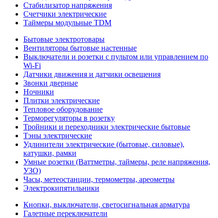
Стабилизатор напряжения
Счетчики электрические
Таймеры модульные TDM
Бытовые электротовары
Вентиляторы бытовые настенные
Выключатели и розетки с пультом или управлением по
Wi-Fi
Датчики движения и датчики освещения
Звонки дверные
Ночники
Плитки электрические
Тепловое оборудование
Терморегуляторы в розетку
Тройники и переходники электрические бытовые
Тэны электрические
Удлинители электрические (бытовые, силовые),
катушки, рамки
Умные розетки (Ваттметры, таймеры, реле напряжения,
УЗО)
Часы, метеостанции, термометры, ареометры
Электрокипятильники
Кнопки, выключатели, светосигнальная арматура
Галетные переключатели