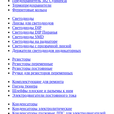
Предохранитель 382 Cylindrical
Термопредохранители
Ферритовые кольца
Светодиоды
Линзы для светодиодов
Светодиоды DIP
Светодиоды DIP Пиранья
Светодиоды SMD
Светодиоды на радиаторе
Светодиоды с прозрачной линзой
Держатели светодиодов индикаторных
Резисторы
Резисторы переменные
Резисторы постоянные
Ручки для резисторов переменных
Комплектующие для ремонта
Гнезда тюнера
Шлейфы плоские и разъемы к ним
Электродвигатели постоянного тока
Конденсаторы
Конденсаторы электролитические
Конденсаторы пусковые ДПС для электродвигателей