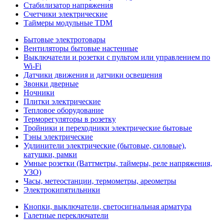
Стабилизатор напряжения
Счетчики электрические
Таймеры модульные TDM
Бытовые электротовары
Вентиляторы бытовые настенные
Выключатели и розетки с пультом или управлением по
Wi-Fi
Датчики движения и датчики освещения
Звонки дверные
Ночники
Плитки электрические
Тепловое оборудование
Терморегуляторы в розетку
Тройники и переходники электрические бытовые
Тэны электрические
Удлинители электрические (бытовые, силовые),
катушки, рамки
Умные розетки (Ваттметры, таймеры, реле напряжения,
УЗО)
Часы, метеостанции, термометры, ареометры
Электрокипятильники
Кнопки, выключатели, светосигнальная арматура
Галетные переключатели