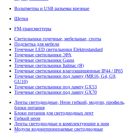
Вольтметры и USB разъемы врезные
Щетки
FM-трансмиттеры
Светильники точечные, мебельные, споты
Подсветка для мебели
Точечные LED светильники Elektrostandard
Точечные светильники ЭРА
Точечные светильники Gauss
Точечные светильники Italmac (Я)
Точечные светильники влагозащищенные IP44 / IP65
Точечные светильники под лампу (MR16, G4, G9,
GU10)
Точечные светильники под лампу GX53
Точечные светильники под лампу GX70
Ленты светодиодные, Неон гибкий, модули, профиль,
блоки питания
Блоки питания для светодиодных лент
Гибкий неон
Ленты светодиодные и комплектующие к ним
Модули водонепронецаемые светодиодные