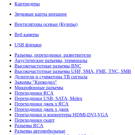
Картридеры
Звуковые карты внешние
Вентиляторы осевые (Кулеры)
Веб камеры
USB флешки
Разъемы, переходники, разветвители
Акустические разъемы, терминалы
Высокочастотные разъемы BNC
Высокочастотные разъемы UHF, SMA, FME, TNC, SMB
Делители и сумматоры ТВ сигнала
Зажимы "Крокодил"
Микрофонные разъемы
Переходники RCA
Переходники USB, SATA, Molex
Переходники джек х RCA
Переходники джек х джек
Переходники и конвертеры HDMI-DVI-VGA
Переходники скарт
Разъемы RCA
Разъемы автомобильные