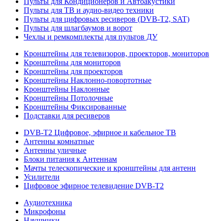
Пульты для Кондиционеров и Автоакустики
Пульты для ТВ и аудио-видео техники
Пульты для цифровых ресиверов (DVB-T2, SAT)
Пульты для шлагбаумов и ворот
Чехлы и ремкомплекты для пультов ДУ
Кронштейны для телевизоров, проекторов, мониторов
Кронштейны для мониторов
Кронштейны для проекторов
Кронштейны Наклонно-повортотные
Кронштейны Наклонные
Кронштейны Потолочные
Кронштейны Фиксированные
Подставки для ресиверов
DVB-T2 Цифровое, эфирное и кабельное ТВ
Антенны комнатные
Антенны уличные
Блоки питания к Антеннам
Мачты телескопические и кронштейны для антенн
Усилители
Цифровое эфирное телевидение DVB-Т2
Аудиотехника
Микрофоны
Наушники