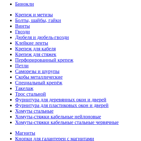
Бинокли
Крепеж и метизы
Болты, шайбы, гайки
Винты
Гвозди
Дюбеля и дюбель-гвозди
Клейкие ленты
Крепеж для кабеля
Крепеж для стяжек
Перфорированный крепеж
Петли
Саморезы и шурупы
Скобы металлические
Специальный крепёж
Такелаж
Трос стальной
Фурнитура для деревянных окон и дверей
Фурнитура для пластиковых окон и дверей
Хомуты стальные
Хомуты-стяжки кабельные нейлоновые
Хомуты-стяжки кабельные стальные червячные
Магниты
Кнопки для галантереи с магнитами