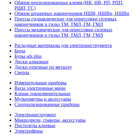
Обжим неизолированных клемм (НК, НВ, РП, РПП,
РШП, ГС)
Обжим штыревых наконечников НШВ, НШВи, НШВи
Прессы гидравлические для опрессовки силовых
наконечников и гильз ТМ, ТМЛ, ГМ, ГМЛ
Прессы механические для опрессовки силовых
наконечников и гильз ТМ, ТМЛ, ГМ, ГМЛ
Расходные материалы для электроинструмента
Биты
Буры sds plus
Диски алмазные
Диски отрезные по металлу
Сверла
Измерительные приборы
Весы электронные мини
Клещи токоизмерительные
Мультиметры и аксессуары
Специализированные приборы
Электроинструмент
Микродрели, граверы, аксессуары
Пистолеты клеевые
Электрофены