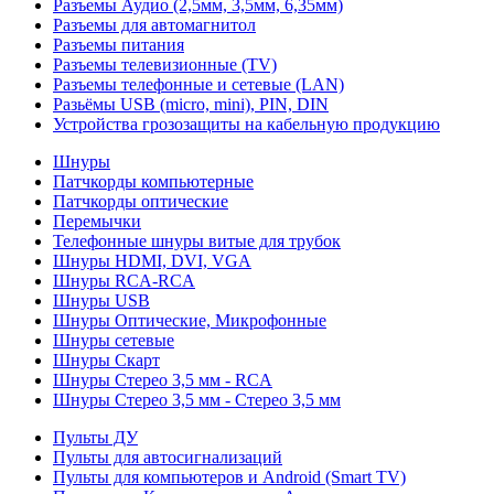
Разъемы Аудио (2,5мм, 3,5мм, 6,35мм)
Разъемы для автомагнитол
Разъемы питания
Разъемы телевизионные (TV)
Разъемы телефонные и сетевые (LAN)
Разьёмы USB (micro, mini), PIN, DIN
Устройства грозозащиты на кабельную продукцию
Шнуры
Патчкорды компьютерные
Патчкорды оптические
Перемычки
Телефонные шнуры витые для трубок
Шнуры HDMI, DVI, VGA
Шнуры RCA-RCA
Шнуры USB
Шнуры Оптические, Микрофонные
Шнуры сетевые
Шнуры Скарт
Шнуры Стерео 3,5 мм - RCA
Шнуры Стерео 3,5 мм - Стерео 3,5 мм
Пульты ДУ
Пульты для автосигнализаций
Пульты для компьютеров и Android (Smart TV)