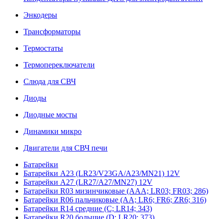
Энкодеры
Трансформаторы
Термостаты
Термопереключатели
Слюда для СВЧ
Диоды
Диодные мосты
Динамики микро
Двигатели для СВЧ печи
Батарейки
Батарейки A23 (LR23/V23GA/A23/MN21) 12V
Батарейки A27 (LR27/A27/MN27) 12V
Батарейки R03 мизинчиковые (AAA; LR03; FR03; 286)
Батарейки R06 пальчиковые (AA; LR6; FR6; ZR6; 316)
Батарейки R14 средние (C; LR14; 343)
Батарейки R20 большие (D; LR20; 373)