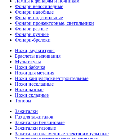
Лампы к фонарям и ночникам
Фонари велосипедные
Фонари налобные
Фонари подствольные
Фонари прожекторные, светильники
Фонари разные
Фонари ручные
Фонари-брелоки
Ножи, мультитулы
Браслеты выживания
Мультитулы
Ножи бабочка
Ножи для метания
Ножи канцелярские/строительные
Ножи нескладные
Ножи разные
Ножи складные
Топоры
Зажигалки
Газ для зажигалок
Зажигалки бензиновые
Зажигалки газовые
Зажигалки плазменные электроимпульсные