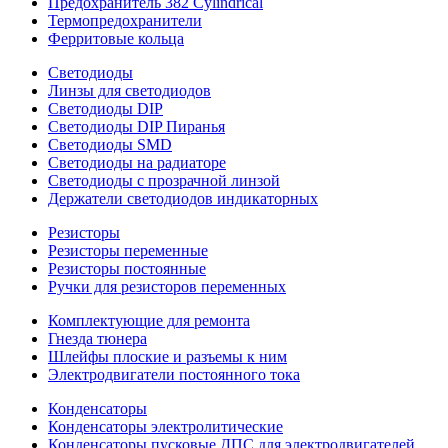
Предохранитель 382 Cylindrical
Термопредохранители
Ферритовые кольца
Светодиоды
Линзы для светодиодов
Светодиоды DIP
Светодиоды DIP Пиранья
Светодиоды SMD
Светодиоды на радиаторе
Светодиоды с прозрачной линзой
Держатели светодиодов индикаторных
Резисторы
Резисторы переменные
Резисторы постоянные
Ручки для резисторов переменных
Комплектующие для ремонта
Гнезда тюнера
Шлейфы плоские и разъемы к ним
Электродвигатели постоянного тока
Конденсаторы
Конденсаторы электролитические
Конденсаторы пусковые ДПС для электродвигателей