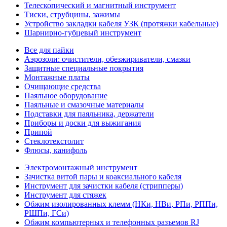
Телескопический и магнитный инструмент
Тиски, струбцины, зажимы
Устройство закладки кабеля УЗК (протяжки кабельные)
Шарнирно-губцевый инструмент
Все для пайки
Аэрозоли: очистители, обезжириватели, смазки
Защитные специальные покрытия
Монтажные платы
Очищающие средства
Паяльное оборудование
Паяльные и смазочные материалы
Подставки для паяльника, держатели
Приборы и доски для выжигания
Припой
Стеклотекстолит
Флюсы, канифоль
Электромонтажный инструмент
Зачистка витой пары и коаксиального кабеля
Инструмент для зачистки кабеля (стрипперы)
Инструмент для стяжек
Обжим изолированных клемм (НКи, НВи, РПи, РППи,
РШПи, ГСи)
Обжим компьютерных и телефонных разъемов RJ