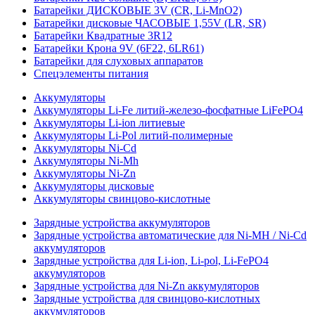
Батарейки ДИСКОВЫЕ 3V (CR, Li-MnO2)
Батарейки дисковые ЧАСОВЫЕ 1,55V (LR, SR)
Батарейки Квадратные 3R12
Батарейки Крона 9V (6F22, 6LR61)
Батарейки для слуховых аппаратов
Спецэлементы питания
Аккумуляторы
Аккумуляторы Li-Fe литий-железо-фосфатные LiFePO4
Аккумуляторы Li-ion литиевые
Аккумуляторы Li-Pol литий-полимерные
Аккумуляторы Ni-Cd
Аккумуляторы Ni-Mh
Аккумуляторы Ni-Zn
Аккумуляторы дисковые
Аккумуляторы свинцово-кислотные
Зарядные устройства аккумуляторов
Зарядные устройства автоматические для Ni-MH / Ni-Cd
аккумуляторов
Зарядные устройства для Li-ion, Li-pol, Li-FePO4
аккумуляторов
Зарядные устройства для Ni-Zn аккумуляторов
Зарядные устройства для свинцово-кислотных
аккумуляторов