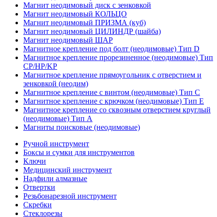
Магнит неодимовый диск с зенковкой
Магнит неодимовый КОЛЬЦО
Магнит неодимовый ПРИЗМА (куб)
Магнит неодимовый ЦИЛИНДР (шайба)
Магнит неодимовый ШАР
Магнитное крепление под болт (неодимовые) Тип D
Магнитное крепление прорезиненное (неодимовые) Тип
CP/HP/KP
Магнитное крепление прямоугольник с отверстием и
зенковкой (неодим)
Магнитное крепление с винтом (неодимовые) Тип С
Магнитное крепление с крючком (неодимовые) Тип Е
Магнитное крепление со сквозным отверстием круглый
(неодимовые) Тип А
Магниты поисковые (неодимовые)
Ручной инструмент
Боксы и сумки для инструментов
Ключи
Медицинский инструмент
Надфили алмазные
Отвертки
Резьбонарезной инструмент
Скребки
Стеклорезы