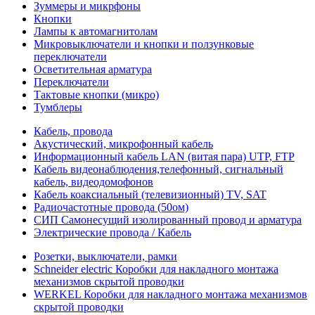
Зуммеры и микрфоны
Кнопки
Лампы к автомагнитолам
Микровыключатели и кнопки и ползунковые
переключатели
Осветительная арматура
Переключатели
Тактовые кнопки (микро)
Тумблеры
Кабель, провода
Акустический, микрофонный кабель
Информационный кабель LAN (витая пара) UTP, FTP
Кабель видеонаблюдения,телефонный, сигнальный
кабель, видеодомофонов
Кабель коаксиальный (телевизионный) TV, SAT
Радиочастотные провода (50ом)
СИП Самонесущий изолированный провод и арматура
Электрические провода / Кабель
Розетки, выключатели, рамки
Schneider electric Коробки для накладного монтажа
механизмов скрытой проводки
WERKEL Коробки для накладного монтажа механизмов
скрытой проводки