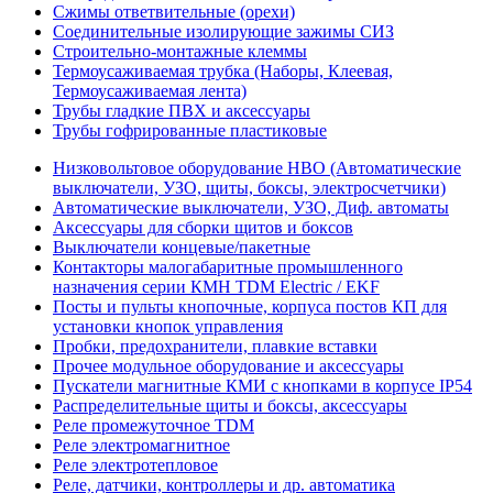
Сжимы ответвительные (орехи)
Соединительные изолирующие зажимы СИЗ
Строительно-монтажные клеммы
Термоусаживаемая трубка (Наборы, Клеевая,
Термоусаживаемая лента)
Трубы гладкие ПВХ и аксессуары
Трубы гофрированные пластиковые
Низковольтовое оборудование НВО (Автоматические
выключатели, УЗО, щиты, боксы, электросчетчики)
Автоматические выключатели, УЗО, Диф. автоматы
Аксессуары для сборки щитов и боксов
Выключатели концевые/пакетные
Контакторы малогабаритные промышленного
назначения серии КМН TDM Electric / EKF
Посты и пульты кнопочные, корпуса постов КП для
установки кнопок управления
Пробки, предохранители, плавкие вставки
Прочее модульное оборудование и аксессуары
Пускатели магнитные КМИ с кнопками в корпусе IP54
Распределительные щиты и боксы, аксессуары
Реле промежуточное TDM
Реле электромагнитное
Реле электротепловое
Реле, датчики, контроллеры и др. автоматика