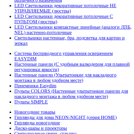
различного назначения
LED Светильники декоративные потолочные НЕ
УПРАВЛЯЕМЫЕ (люстры)
LED Светильники декоративные потолочные С
ПУЛЬТОМ (люстры)
LED Светильники компактные линейные (аналоги ЛПБ,
NEL) настенно-потолочные
Светильники настенные, бра, подсветка для картин и
зеркал
Система беспрводного управления освещением
EASYDIM
Настенные панели (С удобным валкодером для плавной
регулировки яркости)
Настенные панели (Ультратонкие для накладного
монтажа в любом удобном месте)
Приемники Easydim
Пульты COLORS (Настенные ультратонкие панели для
накладного монтажа в любом удобном месте)
Пульты SIMPLE
Новогодние товары
Гирлянды для дома NEON-NIGHT (серия HOME)
Гирлянды новогодние
Диско-шары и проекторы
Светодиодные свечи, стаканы