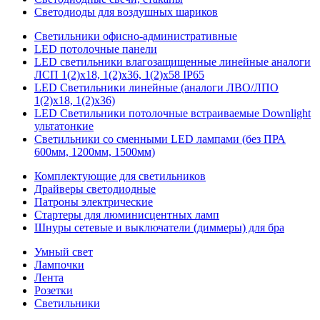
Светодиоды для воздушных шариков
Светильники офисно-административные
LED потолочные панели
LED светильники влагозащищенные линейные аналоги
ЛСП 1(2)х18, 1(2)х36, 1(2)х58 IP65
LED Светильники линейные (аналоги ЛВО/ЛПО
1(2)х18, 1(2)х36)
LED Светильники потолочные встраиваемые Downlight
ультатонкие
Светильники со сменными LED лампами (без ПРА
600мм, 1200мм, 1500мм)
Комплектующие для светильников
Драйверы светодиодные
Патроны электрические
Стартеры для люминисцентных ламп
Шнуры сетевые и выключатели (диммеры) для бра
Умный свет
Лампочки
Лента
Розетки
Светильники