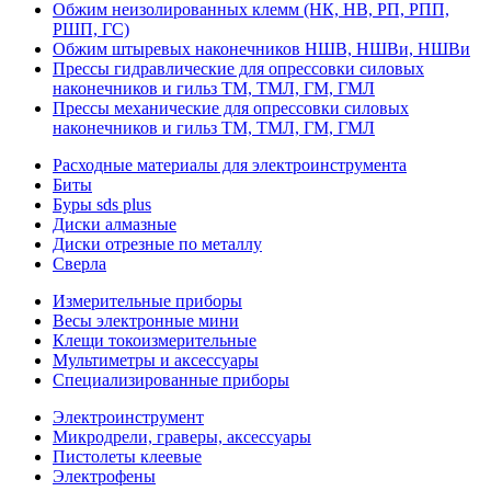
Обжим неизолированных клемм (НК, НВ, РП, РПП,
РШП, ГС)
Обжим штыревых наконечников НШВ, НШВи, НШВи
Прессы гидравлические для опрессовки силовых
наконечников и гильз ТМ, ТМЛ, ГМ, ГМЛ
Прессы механические для опрессовки силовых
наконечников и гильз ТМ, ТМЛ, ГМ, ГМЛ
Расходные материалы для электроинструмента
Биты
Буры sds plus
Диски алмазные
Диски отрезные по металлу
Сверла
Измерительные приборы
Весы электронные мини
Клещи токоизмерительные
Мультиметры и аксессуары
Специализированные приборы
Электроинструмент
Микродрели, граверы, аксессуары
Пистолеты клеевые
Электрофены