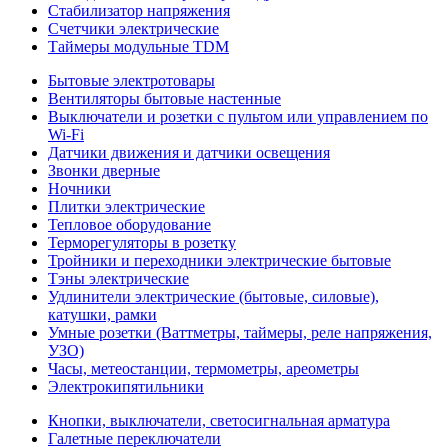
Стабилизатор напряжения
Счетчики электрические
Таймеры модульные TDM
Бытовые электротовары
Вентиляторы бытовые настенные
Выключатели и розетки с пультом или управлением по
Wi-Fi
Датчики движения и датчики освещения
Звонки дверные
Ночники
Плитки электрические
Тепловое оборудование
Терморегуляторы в розетку
Тройники и переходники электрические бытовые
Тэны электрические
Удлинители электрические (бытовые, силовые),
катушки, рамки
Умные розетки (Ваттметры, таймеры, реле напряжения,
УЗО)
Часы, метеостанции, термометры, ареометры
Электрокипятильники
Кнопки, выключатели, светосигнальная арматура
Галетные переключатели