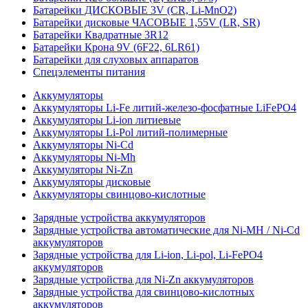
Батарейки ДИСКОВЫЕ 3V (CR, Li-MnO2)
Батарейки дисковые ЧАСОВЫЕ 1,55V (LR, SR)
Батарейки Квадратные 3R12
Батарейки Крона 9V (6F22, 6LR61)
Батарейки для слуховых аппаратов
Спецэлементы питания
Аккумуляторы
Аккумуляторы Li-Fe литий-железо-фосфатные LiFePO4
Аккумуляторы Li-ion литиевые
Аккумуляторы Li-Pol литий-полимерные
Аккумуляторы Ni-Cd
Аккумуляторы Ni-Mh
Аккумуляторы Ni-Zn
Аккумуляторы дисковые
Аккумуляторы свинцово-кислотные
Зарядные устройства аккумуляторов
Зарядные устройства автоматические для Ni-MH / Ni-Cd
аккумуляторов
Зарядные устройства для Li-ion, Li-pol, Li-FePO4
аккумуляторов
Зарядные устройства для Ni-Zn аккумуляторов
Зарядные устройства для свинцово-кислотных
аккумуляторов