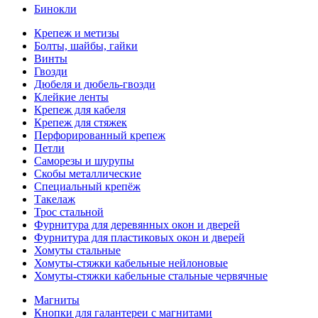
Бинокли
Крепеж и метизы
Болты, шайбы, гайки
Винты
Гвозди
Дюбеля и дюбель-гвозди
Клейкие ленты
Крепеж для кабеля
Крепеж для стяжек
Перфорированный крепеж
Петли
Саморезы и шурупы
Скобы металлические
Специальный крепёж
Такелаж
Трос стальной
Фурнитура для деревянных окон и дверей
Фурнитура для пластиковых окон и дверей
Хомуты стальные
Хомуты-стяжки кабельные нейлоновые
Хомуты-стяжки кабельные стальные червячные
Магниты
Кнопки для галантереи с магнитами