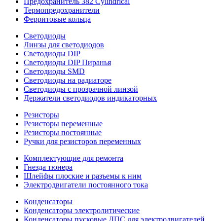
Предохранитель 382 Cylindrical
Термопредохранители
Ферритовые кольца
Светодиоды
Линзы для светодиодов
Светодиоды DIP
Светодиоды DIP Пиранья
Светодиоды SMD
Светодиоды на радиаторе
Светодиоды с прозрачной линзой
Держатели светодиодов индикаторных
Резисторы
Резисторы переменные
Резисторы постоянные
Ручки для резисторов переменных
Комплектующие для ремонта
Гнезда тюнера
Шлейфы плоские и разъемы к ним
Электродвигатели постоянного тока
Конденсаторы
Конденсаторы электролитические
Конденсаторы пусковые ДПС для электродвигателей