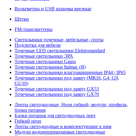
Вольтметры и USB разъемы врезные
Щетки
FM-трансмиттеры
Светильники точечные, мебельные, споты
Подсветка для мебели
Точечные LED светильники Elektrostandard
Точечные светильники ЭРА
Точечные светильники Gauss
Точечные светильники Italmac (Я)
Точечные светильники влагозащищенные IP44 / IP65
Точечные светильники под лампу (MR16, G4, G9,
GU10)
Точечные светильники под лампу GX53
Точечные светильники под лампу GX70
Ленты светодиодные, Неон гибкий, модули, профиль,
блоки питания
Блоки питания для светодиодных лент
Гибкий неон
Ленты светодиодные и комплектующие к ним
Модули водонепронецаемые светодиодные