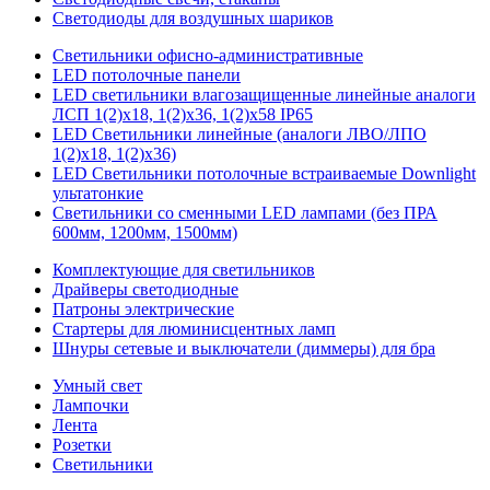
Светодиоды для воздушных шариков
Светильники офисно-административные
LED потолочные панели
LED светильники влагозащищенные линейные аналоги
ЛСП 1(2)х18, 1(2)х36, 1(2)х58 IP65
LED Светильники линейные (аналоги ЛВО/ЛПО
1(2)х18, 1(2)х36)
LED Светильники потолочные встраиваемые Downlight
ультатонкие
Светильники со сменными LED лампами (без ПРА
600мм, 1200мм, 1500мм)
Комплектующие для светильников
Драйверы светодиодные
Патроны электрические
Стартеры для люминисцентных ламп
Шнуры сетевые и выключатели (диммеры) для бра
Умный свет
Лампочки
Лента
Розетки
Светильники