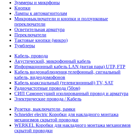
Зуммеры и микрфоны
Кнопки
Лампы к автомагнитолам
Микровыключатели и кнопки и ползунковые
переключатели
Осветительная арматура
Переключатели
Тактовые кнопки (микро)
Тумблеры
Кабель, провода
Акустический, микрофонный кабель
Информационный кабель LAN (витая пара) UTP, FTP
Кабель видеонаблюдения,телефонный, сигнальный
кабель, видеодомофонов
Кабель коаксиальный (телевизионный) TV, SAT
Радиочастотные провода (50ом)
СИП Самонесущий изолированный провод и арматура
Электрические провода / Кабель
Розетки, выключатели, рамки
Schneider electric Коробки для накладного монтажа
механизмов скрытой проводки
WERKEL Коробки для накладного монтажа механизмов
скрытой проводки