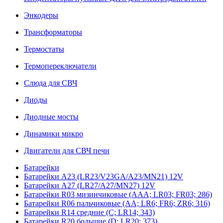
Энкодеры
Трансформаторы
Термостаты
Термопереключатели
Слюда для СВЧ
Диоды
Диодные мосты
Динамики микро
Двигатели для СВЧ печи
Батарейки
Батарейки A23 (LR23/V23GA/A23/MN21) 12V
Батарейки A27 (LR27/A27/MN27) 12V
Батарейки R03 мизинчиковые (AAA; LR03; FR03; 286)
Батарейки R06 пальчиковые (AA; LR6; FR6; ZR6; 316)
Батарейки R14 средние (C; LR14; 343)
Батарейки R20 большие (D; LR20; 373)