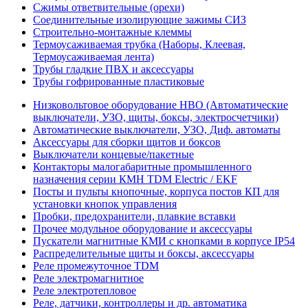
Сжимы ответвительные (орехи)
Соединительные изолирующие зажимы СИЗ
Строительно-монтажные клеммы
Термоусаживаемая трубка (Наборы, Клеевая,
Термоусаживаемая лента)
Трубы гладкие ПВХ и аксессуары
Трубы гофрированные пластиковые
Низковольтовое оборудование НВО (Автоматические
выключатели, УЗО, щиты, боксы, электросчетчики)
Автоматические выключатели, УЗО, Диф. автоматы
Аксессуары для сборки щитов и боксов
Выключатели концевые/пакетные
Контакторы малогабаритные промышленного
назначения серии КМН TDM Electric / EKF
Посты и пульты кнопочные, корпуса постов КП для
установки кнопок управления
Пробки, предохранители, плавкие вставки
Прочее модульное оборудование и аксессуары
Пускатели магнитные КМИ с кнопками в корпусе IP54
Распределительные щиты и боксы, аксессуары
Реле промежуточное TDM
Реле электромагнитное
Реле электротепловое
Реле, датчики, контроллеры и др. автоматика