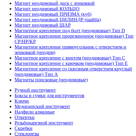
Магнит неодимовый диск с зенковкой
Магнит неодимовый КОЛЬЦО
Магнит неодимовый ПРИЗМА (куб)
Магнит неодимовый ЦИЛИНДР (шайба)
Магнит неодимовый ШАР
Магнитное крепление под болт (неодимовые) Тип D
Магнитное крепление прорезиненное (неодимовые) Тип
CP/HP/KP
Магнитное крепление прямоугольник с отверстием и
зенковкой (неодим)
Магнитное крепление с винтом (неодимовые) Тип С
Магнитное крепление с крючком (неодимовые) Тип Е
Магнитное крепление со сквозным отверстием круглый
(неодимовые) Тип А
Магниты поисковые (неодимовые)
Ручной инструмент
Боксы и сумки для инструментов
Ключи
Медицинский инструмент
Надфили алмазные
Отвертки
Резьбонарезной инструмент
Скребки
Стеклорезы