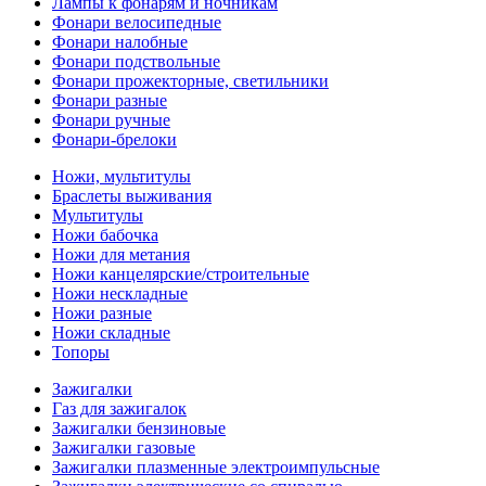
Лампы к фонарям и ночникам
Фонари велосипедные
Фонари налобные
Фонари подствольные
Фонари прожекторные, светильники
Фонари разные
Фонари ручные
Фонари-брелоки
Ножи, мультитулы
Браслеты выживания
Мультитулы
Ножи бабочка
Ножи для метания
Ножи канцелярские/строительные
Ножи нескладные
Ножи разные
Ножи складные
Топоры
Зажигалки
Газ для зажигалок
Зажигалки бензиновые
Зажигалки газовые
Зажигалки плазменные электроимпульсные