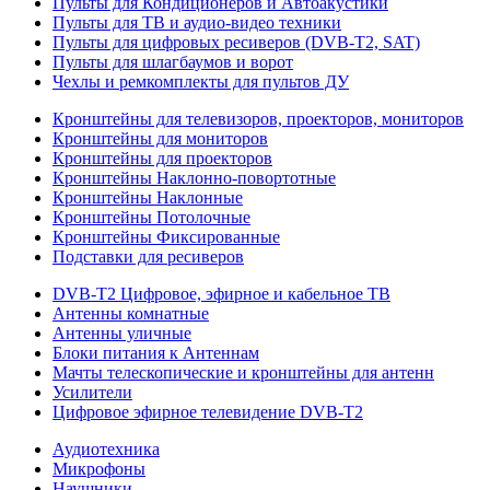
Пульты для Кондиционеров и Автоакустики
Пульты для ТВ и аудио-видео техники
Пульты для цифровых ресиверов (DVB-T2, SAT)
Пульты для шлагбаумов и ворот
Чехлы и ремкомплекты для пультов ДУ
Кронштейны для телевизоров, проекторов, мониторов
Кронштейны для мониторов
Кронштейны для проекторов
Кронштейны Наклонно-повортотные
Кронштейны Наклонные
Кронштейны Потолочные
Кронштейны Фиксированные
Подставки для ресиверов
DVB-T2 Цифровое, эфирное и кабельное ТВ
Антенны комнатные
Антенны уличные
Блоки питания к Антеннам
Мачты телескопические и кронштейны для антенн
Усилители
Цифровое эфирное телевидение DVB-Т2
Аудиотехника
Микрофоны
Наушники