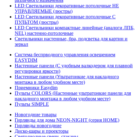
различного назначения
LED Светильники декоративные потолочные НЕ
УПРАВЛЯЕМЫЕ (люстры)
LED Светильники декоративные потолочные С
ПУЛЬТОМ (люстры)
LED Светильники компактные линейные (аналоги ЛПБ,
NEL) настенно-потолочные
Светильники настенные, бра, подсветка для картин и
зеркал
Система беспрводного управления освещением
EASYDIM
Настенные панели (С удобным валкодером для плавной
регулировки яркости)
Настенные панели (Ультратонкие для накладного
монтажа в любом удобном месте)
Приемники Easydim
Пульты COLORS (Настенные ультратонкие панели для
накладного монтажа в любом удобном месте)
Пульты SIMPLE
Новогодние товары
Гирлянды для дома NEON-NIGHT (серия HOME)
Гирлянды новогодние
Диско-шары и проекторы
Светодиодные свечи, стаканы