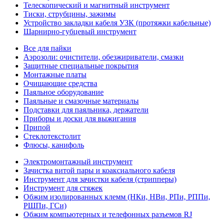
Телескопический и магнитный инструмент
Тиски, струбцины, зажимы
Устройство закладки кабеля УЗК (протяжки кабельные)
Шарнирно-губцевый инструмент
Все для пайки
Аэрозоли: очистители, обезжириватели, смазки
Защитные специальные покрытия
Монтажные платы
Очищающие средства
Паяльное оборудование
Паяльные и смазочные материалы
Подставки для паяльника, держатели
Приборы и доски для выжигания
Припой
Стеклотекстолит
Флюсы, канифоль
Электромонтажный инструмент
Зачистка витой пары и коаксиального кабеля
Инструмент для зачистки кабеля (стрипперы)
Инструмент для стяжек
Обжим изолированных клемм (НКи, НВи, РПи, РППи,
РШПи, ГСи)
Обжим компьютерных и телефонных разъемов RJ