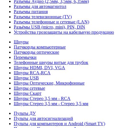
Разъемы Аудио (2,5мм, 3,5мм, 6,35мм)
Разъемы для автомагнитол
Разъемы питания
Разъемы телевизионные (TV)
Разъемы телефонные и сетевые (LAN)
Разьёмы USB (micro, mini), PIN, DIN
Устройства грозозащиты на кабельную продукцию
Шнуры
Патчкорды компьютерные
Патчкорды оптические
Перемычки
Телефонные шнуры витые для трубок
Шнуры HDMI, DVI, VGA
Шнуры RCA-RCA
Шнуры USB
Шнуры Оптические, Микрофонные
Шнуры сетевые
Шнуры Скарт
Шнуры Стерео 3,5 мм - RCA
Шнуры Стерео 3,5 мм - Стерео 3,5 мм
Пульты ДУ
Пульты для автосигнализаций
Пульты для компьютеров и Android (Smart TV)