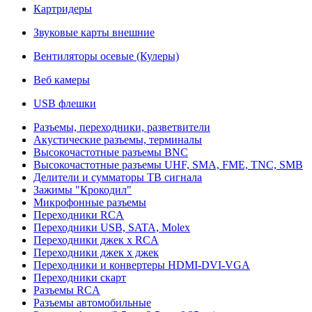
Картридеры
Звуковые карты внешние
Вентиляторы осевые (Кулеры)
Веб камеры
USB флешки
Разъемы, переходники, разветвители
Акустические разъемы, терминалы
Высокочастотные разъемы BNC
Высокочастотные разъемы UHF, SMA, FME, TNC, SMB
Делители и сумматоры ТВ сигнала
Зажимы "Крокодил"
Микрофонные разъемы
Переходники RCA
Переходники USB, SATA, Molex
Переходники джек х RCA
Переходники джек х джек
Переходники и конвертеры HDMI-DVI-VGA
Переходники скарт
Разъемы RCA
Разъемы автомобильные