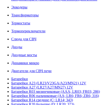
Энкодеры
Трансформаторы
Термостаты
Термопереключатели
Слюда для СВЧ
Диоды
Диодные мосты
Динамики микро
Двигатели для СВЧ печи
Батарейки
Батарейки A23 (LR23/V23GA/A23/MN21) 12V
Батарейки A27 (LR27/A27/MN27) 12V
Батарейки R03 мизинчиковые (AAA; LR03; FR03; 286)
Батарейки R06 пальчиковые (AA; LR6; FR6; ZR6; 316)
Батарейки R14 средние (C; LR14; 343)
Батарейки R20 большие (D; LR20; 373)