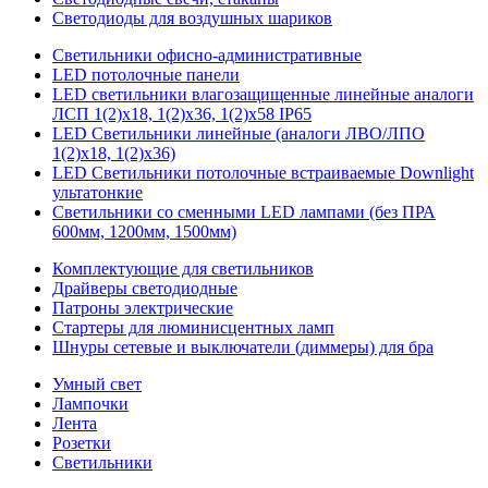
Светодиоды для воздушных шариков
Светильники офисно-административные
LED потолочные панели
LED светильники влагозащищенные линейные аналоги
ЛСП 1(2)х18, 1(2)х36, 1(2)х58 IP65
LED Светильники линейные (аналоги ЛВО/ЛПО
1(2)х18, 1(2)х36)
LED Светильники потолочные встраиваемые Downlight
ультатонкие
Светильники со сменными LED лампами (без ПРА
600мм, 1200мм, 1500мм)
Комплектующие для светильников
Драйверы светодиодные
Патроны электрические
Стартеры для люминисцентных ламп
Шнуры сетевые и выключатели (диммеры) для бра
Умный свет
Лампочки
Лента
Розетки
Светильники