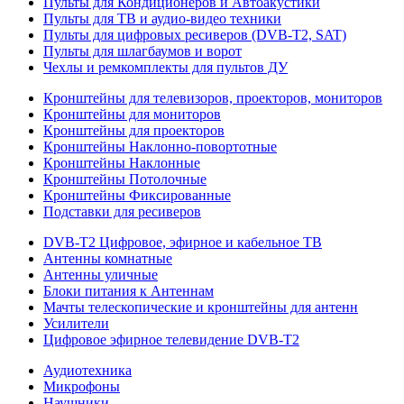
Пульты для Кондиционеров и Автоакустики
Пульты для ТВ и аудио-видео техники
Пульты для цифровых ресиверов (DVB-T2, SAT)
Пульты для шлагбаумов и ворот
Чехлы и ремкомплекты для пультов ДУ
Кронштейны для телевизоров, проекторов, мониторов
Кронштейны для мониторов
Кронштейны для проекторов
Кронштейны Наклонно-повортотные
Кронштейны Наклонные
Кронштейны Потолочные
Кронштейны Фиксированные
Подставки для ресиверов
DVB-T2 Цифровое, эфирное и кабельное ТВ
Антенны комнатные
Антенны уличные
Блоки питания к Антеннам
Мачты телескопические и кронштейны для антенн
Усилители
Цифровое эфирное телевидение DVB-Т2
Аудиотехника
Микрофоны
Наушники