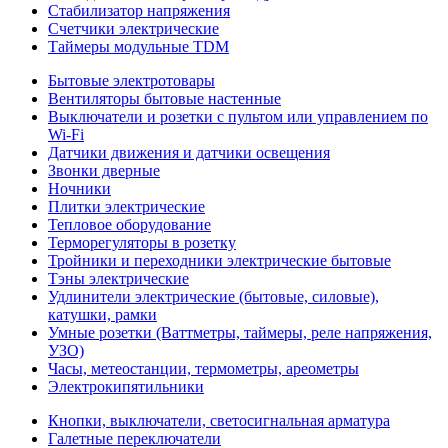
Стабилизатор напряжения
Счетчики электрические
Таймеры модульные TDM
Бытовые электротовары
Вентиляторы бытовые настенные
Выключатели и розетки с пультом или управлением по
Wi-Fi
Датчики движения и датчики освещения
Звонки дверные
Ночники
Плитки электрические
Тепловое оборудование
Терморегуляторы в розетку
Тройники и переходники электрические бытовые
Тэны электрические
Удлинители электрические (бытовые, силовые),
катушки, рамки
Умные розетки (Ваттметры, таймеры, реле напряжения,
УЗО)
Часы, метеостанции, термометры, ареометры
Электрокипятильники
Кнопки, выключатели, светосигнальная арматура
Галетные переключатели