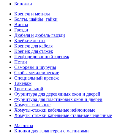
Бинокли
Крепеж и метизы
Болты, шайбы, гайки
Винты
Гвозди
Дюбеля и дюбель-гвозди
Клейкие ленты
Крепеж для кабеля
Крепеж для стяжек
Перфорированный крепеж
Петли
Саморезы и шурупы
Скобы металлические
Специальный крепёж
Такелаж
Трос стальной
Фурнитура для деревянных окон и дверей
Фурнитура для пластиковых окон и дверей
Хомуты стальные
Хомуты-стяжки кабельные нейлоновые
Хомуты-стяжки кабельные стальные червячные
Магниты
Кнопки для галантереи с магнитами