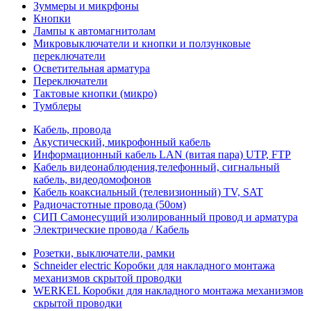
Зуммеры и микрфоны
Кнопки
Лампы к автомагнитолам
Микровыключатели и кнопки и ползунковые
переключатели
Осветительная арматура
Переключатели
Тактовые кнопки (микро)
Тумблеры
Кабель, провода
Акустический, микрофонный кабель
Информационный кабель LAN (витая пара) UTP, FTP
Кабель видеонаблюдения,телефонный, сигнальный
кабель, видеодомофонов
Кабель коаксиальный (телевизионный) TV, SAT
Радиочастотные провода (50ом)
СИП Самонесущий изолированный провод и арматура
Электрические провода / Кабель
Розетки, выключатели, рамки
Schneider electric Коробки для накладного монтажа
механизмов скрытой проводки
WERKEL Коробки для накладного монтажа механизмов
скрытой проводки