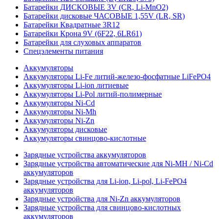
Батарейки ДИСКОВЫЕ 3V (CR, Li-MnO2)
Батарейки дисковые ЧАСОВЫЕ 1,55V (LR, SR)
Батарейки Квадратные 3R12
Батарейки Крона 9V (6F22, 6LR61)
Батарейки для слуховых аппаратов
Спецэлементы питания
Аккумуляторы
Аккумуляторы Li-Fe литий-железо-фосфатные LiFePO4
Аккумуляторы Li-ion литиевые
Аккумуляторы Li-Pol литий-полимерные
Аккумуляторы Ni-Cd
Аккумуляторы Ni-Mh
Аккумуляторы Ni-Zn
Аккумуляторы дисковые
Аккумуляторы свинцово-кислотные
Зарядные устройства аккумуляторов
Зарядные устройства автоматические для Ni-MH / Ni-Cd
аккумуляторов
Зарядные устройства для Li-ion, Li-pol, Li-FePO4
аккумуляторов
Зарядные устройства для Ni-Zn аккумуляторов
Зарядные устройства для свинцово-кислотных
аккумуляторов