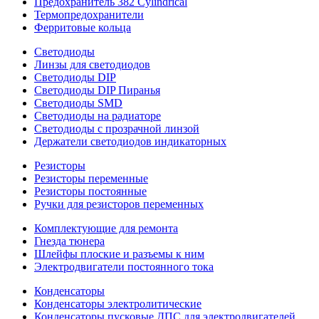
Предохранитель 382 Cylindrical
Термопредохранители
Ферритовые кольца
Светодиоды
Линзы для светодиодов
Светодиоды DIP
Светодиоды DIP Пиранья
Светодиоды SMD
Светодиоды на радиаторе
Светодиоды с прозрачной линзой
Держатели светодиодов индикаторных
Резисторы
Резисторы переменные
Резисторы постоянные
Ручки для резисторов переменных
Комплектующие для ремонта
Гнезда тюнера
Шлейфы плоские и разъемы к ним
Электродвигатели постоянного тока
Конденсаторы
Конденсаторы электролитические
Конденсаторы пусковые ДПС для электродвигателей