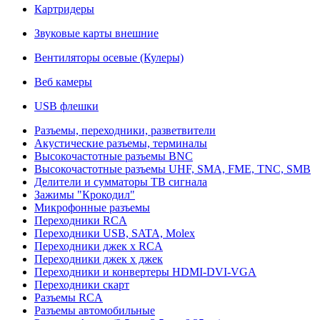
Картридеры
Звуковые карты внешние
Вентиляторы осевые (Кулеры)
Веб камеры
USB флешки
Разъемы, переходники, разветвители
Акустические разъемы, терминалы
Высокочастотные разъемы BNC
Высокочастотные разъемы UHF, SMA, FME, TNC, SMB
Делители и сумматоры ТВ сигнала
Зажимы "Крокодил"
Микрофонные разъемы
Переходники RCA
Переходники USB, SATA, Molex
Переходники джек х RCA
Переходники джек х джек
Переходники и конвертеры HDMI-DVI-VGA
Переходники скарт
Разъемы RCA
Разъемы автомобильные