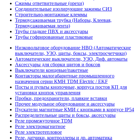
Сжимы ответвительные (орехи)
Соединительные изолирующие зажимы СИЗ
Строительно-монтажные клеммы
Термоусаживаемая трубка (Наборы, Клеевая,
Термоусаживаемая лента)
Трубы гладкие ПВХ и аксессуары
Трубы гофрированные пластиковые
Низковольтовое оборудование НВО (Автоматические
выключатели, УЗО, щиты, боксы, электросчетчики)
Автоматические выключатели, УЗО, Диф. автоматы
Аксессуары для сборки щитов и боксов
Выключатели концевые/пакетные
Контакторы малогабаритные промышленного
назначения серии КМН TDM Electric / EKF
Посты и пульты кнопочные, корпуса постов КП для
установки кнопок управления
Пробки, предохранители, плавкие вставки
Прочее модульное оборудование и аксессуары
Пускатели магнитные КМИ с кнопками в корпусе IP54
Распределительные щиты и боксы, аксессуары
Реле промежуточное TDM
Реле электромагнитное
Реле электротепловое
Реле, датчики, контроллеры и др. автоматика