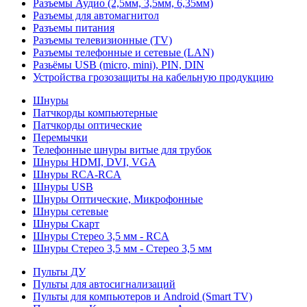
Разъемы Аудио (2,5мм, 3,5мм, 6,35мм)
Разъемы для автомагнитол
Разъемы питания
Разъемы телевизионные (TV)
Разъемы телефонные и сетевые (LAN)
Разьёмы USB (micro, mini), PIN, DIN
Устройства грозозащиты на кабельную продукцию
Шнуры
Патчкорды компьютерные
Патчкорды оптические
Перемычки
Телефонные шнуры витые для трубок
Шнуры HDMI, DVI, VGA
Шнуры RCA-RCA
Шнуры USB
Шнуры Оптические, Микрофонные
Шнуры сетевые
Шнуры Скарт
Шнуры Стерео 3,5 мм - RCA
Шнуры Стерео 3,5 мм - Стерео 3,5 мм
Пульты ДУ
Пульты для автосигнализаций
Пульты для компьютеров и Android (Smart TV)