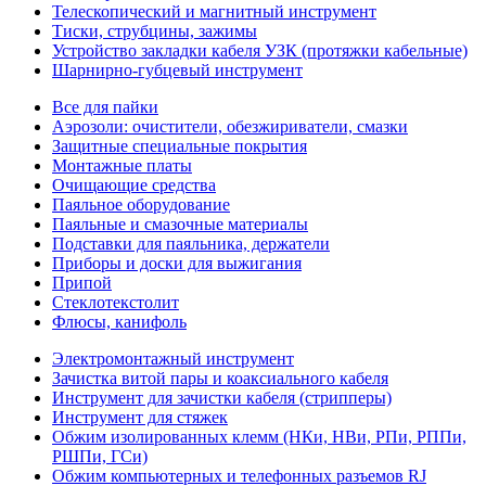
Телескопический и магнитный инструмент
Тиски, струбцины, зажимы
Устройство закладки кабеля УЗК (протяжки кабельные)
Шарнирно-губцевый инструмент
Все для пайки
Аэрозоли: очистители, обезжириватели, смазки
Защитные специальные покрытия
Монтажные платы
Очищающие средства
Паяльное оборудование
Паяльные и смазочные материалы
Подставки для паяльника, держатели
Приборы и доски для выжигания
Припой
Стеклотекстолит
Флюсы, канифоль
Электромонтажный инструмент
Зачистка витой пары и коаксиального кабеля
Инструмент для зачистки кабеля (стрипперы)
Инструмент для стяжек
Обжим изолированных клемм (НКи, НВи, РПи, РППи,
РШПи, ГСи)
Обжим компьютерных и телефонных разъемов RJ