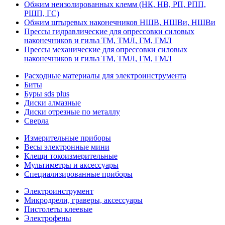
Обжим неизолированных клемм (НК, НВ, РП, РПП,
РШП, ГС)
Обжим штыревых наконечников НШВ, НШВи, НШВи
Прессы гидравлические для опрессовки силовых
наконечников и гильз ТМ, ТМЛ, ГМ, ГМЛ
Прессы механические для опрессовки силовых
наконечников и гильз ТМ, ТМЛ, ГМ, ГМЛ
Расходные материалы для электроинструмента
Биты
Буры sds plus
Диски алмазные
Диски отрезные по металлу
Сверла
Измерительные приборы
Весы электронные мини
Клещи токоизмерительные
Мультиметры и аксессуары
Специализированные приборы
Электроинструмент
Микродрели, граверы, аксессуары
Пистолеты клеевые
Электрофены