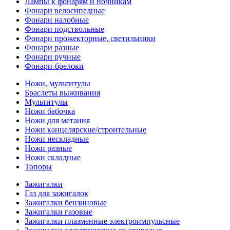
Лампы к фонарям и ночникам
Фонари велосипедные
Фонари налобные
Фонари подствольные
Фонари прожекторные, светильники
Фонари разные
Фонари ручные
Фонари-брелоки
Ножи, мультитулы
Браслеты выживания
Мультитулы
Ножи бабочка
Ножи для метания
Ножи канцелярские/строительные
Ножи нескладные
Ножи разные
Ножи складные
Топоры
Зажигалки
Газ для зажигалок
Зажигалки бензиновые
Зажигалки газовые
Зажигалки плазменные электроимпульсные