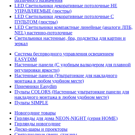
различного назначения
LED Светильники декоративные потолочные НЕ
УПРАВЛЯЕМЫЕ (люстры)
LED Светильники декоративные потолочные С
ПУЛЬТОМ (люстры)
LED Светильники компактные линейные (аналоги ЛПБ,
NEL) настенно-потолочные
Светильники настенные, бра, подсветка для картин и
зеркал
Система беспрводного управления освещением
EASYDIM
Настенные панели (С удобным валкодером для плавной
регулировки яркости)
Настенные панели (Ультратонкие для накладного
монтажа в любом удобном месте)
Приемники Easydim
Пульты COLORS (Настенные ультратонкие панели для
накладного монтажа в любом удобном месте)
Пульты SIMPLE
Новогодние товары
Гирлянды для дома NEON-NIGHT (серия HOME)
Гирлянды новогодние
Диско-шары и проекторы
Светодиодные свечи, стаканы