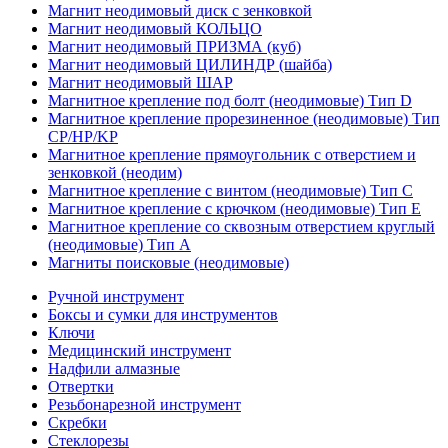
Магнит неодимовый диск с зенковкой
Магнит неодимовый КОЛЬЦО
Магнит неодимовый ПРИЗМА (куб)
Магнит неодимовый ЦИЛИНДР (шайба)
Магнит неодимовый ШАР
Магнитное крепление под болт (неодимовые) Тип D
Магнитное крепление прорезиненное (неодимовые) Тип
CP/HP/KP
Магнитное крепление прямоугольник с отверстием и
зенковкой (неодим)
Магнитное крепление с винтом (неодимовые) Тип С
Магнитное крепление с крючком (неодимовые) Тип Е
Магнитное крепление со сквозным отверстием круглый
(неодимовые) Тип А
Магниты поисковые (неодимовые)
Ручной инструмент
Боксы и сумки для инструментов
Ключи
Медицинский инструмент
Надфили алмазные
Отвертки
Резьбонарезной инструмент
Скребки
Стеклорезы