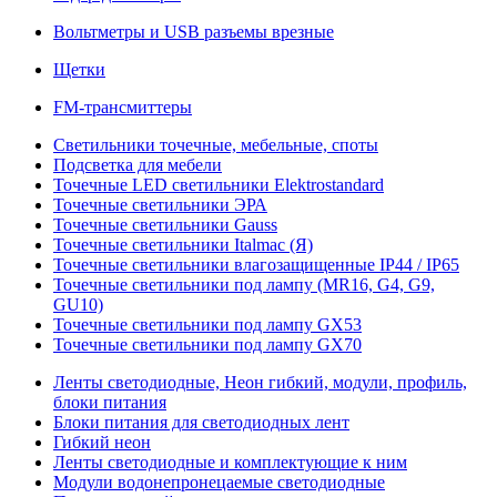
Вольтметры и USB разъемы врезные
Щетки
FM-трансмиттеры
Светильники точечные, мебельные, споты
Подсветка для мебели
Точечные LED светильники Elektrostandard
Точечные светильники ЭРА
Точечные светильники Gauss
Точечные светильники Italmac (Я)
Точечные светильники влагозащищенные IP44 / IP65
Точечные светильники под лампу (MR16, G4, G9,
GU10)
Точечные светильники под лампу GX53
Точечные светильники под лампу GX70
Ленты светодиодные, Неон гибкий, модули, профиль,
блоки питания
Блоки питания для светодиодных лент
Гибкий неон
Ленты светодиодные и комплектующие к ним
Модули водонепронецаемые светодиодные