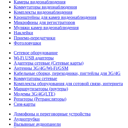
Камеры видеонаблюдения
Коммутаторы видеонаблюдения
Комплекты видеонаблюдения
Кронштейны для камер видеонаблюдения
Микрофоны для регистраторов
Муляжи камер видеонаблюдения
Наклейки
Приемо-передатчики
Фотоловушки
Сетевое оборудование
Wi-Fi USB адаптеры
Адаптеры сетевые (Сетевые карты)
Антенны 3G/4G/Wi-Fi/GSM
Кабельные сборки, переходники, пигтейлы для 3G/4G
Коммутаторы сетевые
Комплекты оборудования для сотовой связи, интернета
Маршрутизаторы (роутеры)
Модемы 3G/4G(LTE)
Репитеры (Ретрансляторы)
Сим-карты
Домофоны и переговорные устройства
Аудиотрубки
Вызывные аудиопанели