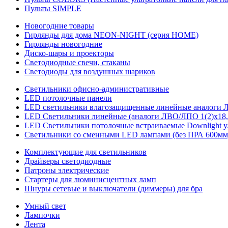
Пульты SIMPLE
Новогодние товары
Гирлянды для дома NEON-NIGHT (серия HOME)
Гирлянды новогодние
Диско-шары и проекторы
Светодиодные свечи, стаканы
Светодиоды для воздушных шариков
Светильники офисно-административные
LED потолочные панели
LED светильники влагозащищенные линейные аналоги ЛСП
LED Светильники линейные (аналоги ЛВО/ЛПО 1(2)х18, 
LED Светильники потолочные встраиваемые Downlight у
Светильники со сменными LED лампами (без ПРА 600мм,
Комплектующие для светильников
Драйверы светодиодные
Патроны электрические
Стартеры для люминисцентных ламп
Шнуры сетевые и выключатели (диммеры) для бра
Умный свет
Лампочки
Лента