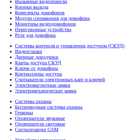
Вызывные видеопанели
Кнопки выхода
Комплекты домофонов
Модули сопряжения для домофона
Мониторы видеодомофонов
Переговорные устройства
Реле для домофона
Системы контроля и управления доступом (СКУД)
Видеоглазки
Дверные доводчики
Карты доступа СКУД
Ключи от домофона
Контроллеры доступа
Считыватели электронных карт и ключей
Электромагнитные замки
Электромеханические замки
Системы охраны
Беспроводные системы охраны
Герконы
Оповещатели звуковые
Оповещатели световые
Сигнализации GSM