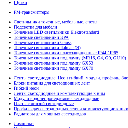
Щетки
FM-трансмиттеры
Светильники точечные, мебельные, споты
Подсветка для мебели
Точечные LED светильники Elektrostandard
Точечные светильники ЭРА
Точечные светильники Gauss
Точечные светильники Italmac (Я)
Точечные светильники влагозащищенные IP44 / IP65
Точечные светильники под лампу (MR16, G4, G9, GU10)
Точечные светильники под лампу GX53
Точечные светильники под лампу GX70
Ленты светодиодные, Неон гибкий, модули, профиль, бл
Блоки питания для светодиодных лент
Гибкий неон
Ленты светодиодные и комплектующие к ним
Модули водонепронецаемые светодиодные
Платы с линзой светодиодные
Профиль для светодиодных лент и комплектующие к пр
Радиаторы для мощных светодиодов
Лампочки