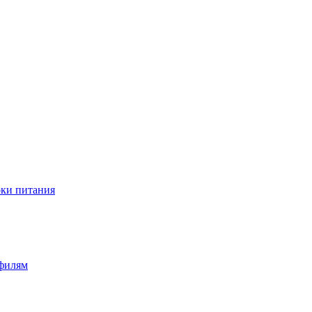
оки питания
офилям