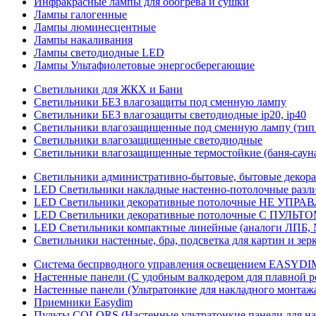
Инфракрасные лампы для обогрева и сушки
Лампы галогенные
Лампы люминесцентные
Лампы накаливания
Лампы светодиодные LED
Лампы Ультафиолетовые энергосберегающие
Светильники для ЖКХ и Бани
Светильники БЕЗ влагозащиты под сменную лампу
Светильники БЕЗ влагозащиты светодиодные ip20, ip40
Светильники влагозащищенные под сменную лампу (тип 
Светильники влагозащищенные светодиодные
Светильники влагозащищенные термостойкие (баня-саун
Светильники административно-бытовые, бытовые декор
LED Cветильники накладные настенно-потолочные разли
LED Светильники декоративные потолочные НЕ УПРА
LED Светильники декоративные потолочные С ПУЛЬТО
LED Светильники компактные линейные (аналоги ЛПБ, 
Светильники настенные, бра, подсветка для картин и зер
Система беспрводного управления освещением EASYDI
Настенные панели (С удобным валкодером для плавной р
Настенные панели (Ультратонкие для накладного монтаж
Приемники Easydim
Пульты COLORS (Настенные ультратонкие панели для на