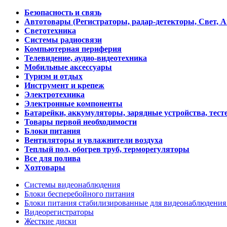
Безопасность и связь
Автотовары (Регистраторы, радар-детекторы, Свет, 
Светотехника
Системы радиосвязи
Компьютерная периферия
Телевидение, аудио-видеотехника
Мобильные аксессуары
Туризм и отдых
Инструмент и крепеж
Электротехника
Электронные компоненты
Батарейки, аккумуляторы, зарядные устройства, тесте
Товары первой необходимости
Блоки питания
Вентиляторы и увлажнители воздуха
Теплый пол, обогрев труб, терморегуляторы
Все для полива
Хозтовары
Системы видеонаблюдения
Блоки бесперебойного питания
Блоки питания стабилизированные для видеонаблюдени
Видеорегистраторы
Жесткие диски