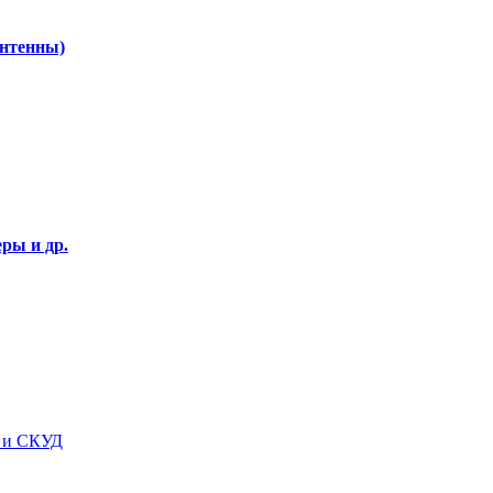
Антенны)
ры и др.
я и СКУД