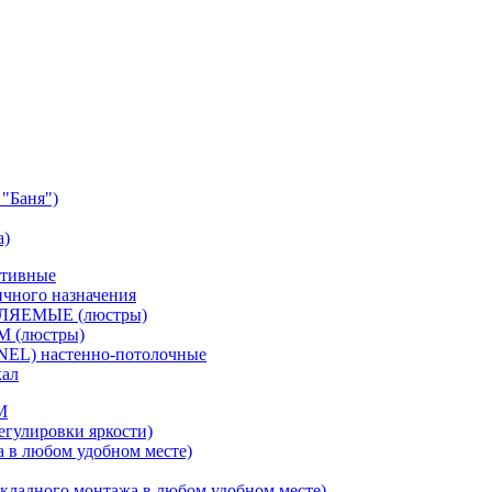
"Баня")
а)
ативные
чного назначения
ВЛЯЕМЫЕ (люстры)
М (люстры)
NEL) настенно-потолочные
кал
M
егулировки яркости)
а в любом удобном месте)
кладного монтажа в любом удобном месте)