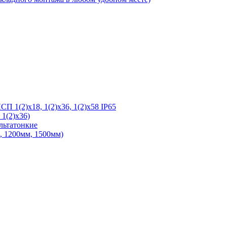
 1(2)х18, 1(2)х36, 1(2)х58 IP65
1(2)х36)
льтатонкие
 1200мм, 1500мм)