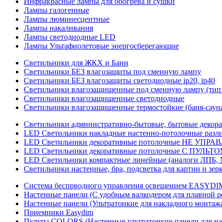
Инфракрасные лампы для обогрева и сушки
Лампы галогенные
Лампы люминесцентные
Лампы накаливания
Лампы светодиодные LED
Лампы Ультафиолетовые энергосберегающие
Светильники для ЖКХ и Бани
Светильники БЕЗ влагозащиты под сменную лампу
Светильники БЕЗ влагозащиты светодиодные ip20, ip40
Светильники влагозащищенные под сменную лампу (тип 
Светильники влагозащищенные светодиодные
Светильники влагозащищенные термостойкие (баня-саун
Светильники административно-бытовые, бытовые декор
LED Cветильники накладные настенно-потолочные разли
LED Светильники декоративные потолочные НЕ УПРА
LED Светильники декоративные потолочные С ПУЛЬТО
LED Светильники компактные линейные (аналоги ЛПБ, 
Светильники настенные, бра, подсветка для картин и зер
Система беспрводного управления освещением EASYDI
Настенные панели (С удобным валкодером для плавной р
Настенные панели (Ультратонкие для накладного монтаж
Приемники Easydim
Пульты COLORS (Настенные ультратонкие панели для на