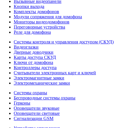
Вызывные видеопанели
Кнопки выхода
Комплекты домофонов
Модули сопряжения для домофона
Мониторы видеодомофонов
Переговорные устройства
Реле для домофона
Системы контроля и управления доступом (СКУД)
Видеоглазки
Дверные доводчики
Карты доступа СКУД
Ключи от домофона
Контроллеры доступа
Считыватели электронных карт и ключей
Электромагнитные замки
Электромеханические замки
Системы охраны
Беспроводные системы охраны
Герконы
Оповещатели звуковые
Оповещатели световые
Сигнализации GSM