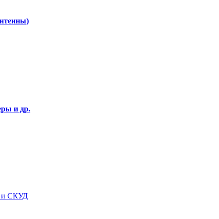
Антенны)
ры и др.
я и СКУД