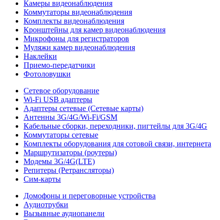
Камеры видеонаблюдения
Коммутаторы видеонаблюдения
Комплекты видеонаблюдения
Кронштейны для камер видеонаблюдения
Микрофоны для регистраторов
Муляжи камер видеонаблюдения
Наклейки
Приемо-передатчики
Фотоловушки
Сетевое оборудование
Wi-Fi USB адаптеры
Адаптеры сетевые (Сетевые карты)
Антенны 3G/4G/Wi-Fi/GSM
Кабельные сборки, переходники, пигтейлы для 3G/4G
Коммутаторы сетевые
Комплекты оборудования для сотовой связи, интернета
Маршрутизаторы (роутеры)
Модемы 3G/4G(LTE)
Репитеры (Ретрансляторы)
Сим-карты
Домофоны и переговорные устройства
Аудиотрубки
Вызывные аудиопанели