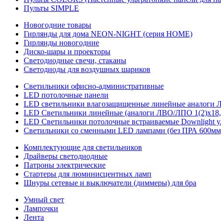
Пульты SIMPLE
Новогодние товары
Гирлянды для дома NEON-NIGHT (серия HOME)
Гирлянды новогодние
Диско-шары и проекторы
Светодиодные свечи, стаканы
Светодиоды для воздушных шариков
Светильники офисно-административные
LED потолочные панели
LED светильники влагозащищенные линейные аналоги ЛСП
LED Светильники линейные (аналоги ЛВО/ЛПО 1(2)х18, 
LED Светильники потолочные встраиваемые Downlight у
Светильники со сменными LED лампами (без ПРА 600мм,
Комплектующие для светильников
Драйверы светодиодные
Патроны электрические
Стартеры для люминисцентных ламп
Шнуры сетевые и выключатели (диммеры) для бра
Умный свет
Лампочки
Лента