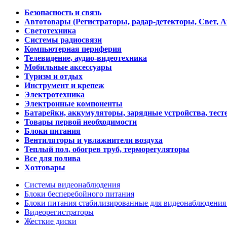
Безопасность и связь
Автотовары (Регистраторы, радар-детекторы, Свет, 
Светотехника
Системы радиосвязи
Компьютерная периферия
Телевидение, аудио-видеотехника
Мобильные аксессуары
Туризм и отдых
Инструмент и крепеж
Электротехника
Электронные компоненты
Батарейки, аккумуляторы, зарядные устройства, тесте
Товары первой необходимости
Блоки питания
Вентиляторы и увлажнители воздуха
Теплый пол, обогрев труб, терморегуляторы
Все для полива
Хозтовары
Системы видеонаблюдения
Блоки бесперебойного питания
Блоки питания стабилизированные для видеонаблюдени
Видеорегистраторы
Жесткие диски