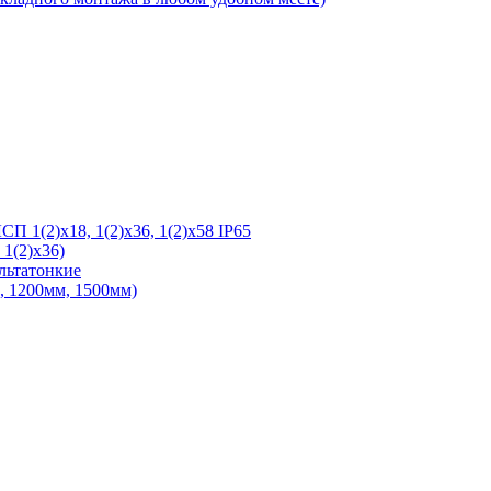
 1(2)х18, 1(2)х36, 1(2)х58 IP65
1(2)х36)
льтатонкие
 1200мм, 1500мм)