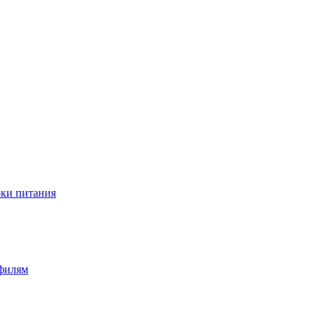
оки питания
офилям