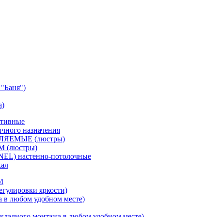
"Баня")
а)
ативные
чного назначения
ВЛЯЕМЫЕ (люстры)
М (люстры)
NEL) настенно-потолочные
кал
M
егулировки яркости)
а в любом удобном месте)
кладного монтажа в любом удобном месте)