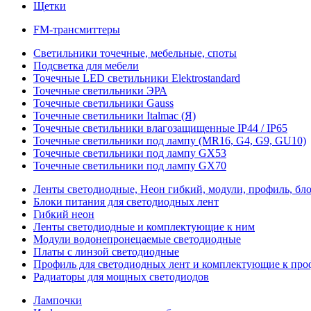
Щетки
FM-трансмиттеры
Светильники точечные, мебельные, споты
Подсветка для мебели
Точечные LED светильники Elektrostandard
Точечные светильники ЭРА
Точечные светильники Gauss
Точечные светильники Italmac (Я)
Точечные светильники влагозащищенные IP44 / IP65
Точечные светильники под лампу (MR16, G4, G9, GU10)
Точечные светильники под лампу GX53
Точечные светильники под лампу GX70
Ленты светодиодные, Неон гибкий, модули, профиль, бл
Блоки питания для светодиодных лент
Гибкий неон
Ленты светодиодные и комплектующие к ним
Модули водонепронецаемые светодиодные
Платы с линзой светодиодные
Профиль для светодиодных лент и комплектующие к пр
Радиаторы для мощных светодиодов
Лампочки