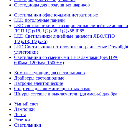
Светодиоды для воздушных шариков
Светильники офисно-административные
LED потолочные панели
LED светильники влагозащищенные линейные аналоги
ЛСП 1(2)х18, 1(2)х36, 1(2)х58 IP65
LED Светильники линейные (аналоги ЛВО/ЛПО
1(2)х18, 1(2)х36)
LED Светильники потолочные встраиваемые Downlight
ультатонкие
Светильники со сменными LED лампами (без ПРА
600мм, 1200мм, 1500мм)
Комплектующие для светильников
Драйверы светодиодные
Патроны электрические
Стартеры для люминисцентных ламп
Шнуры сетевые и выключатели (диммеры) для бра
Умный свет
Лампочки
Лента
Розетки
Светильники