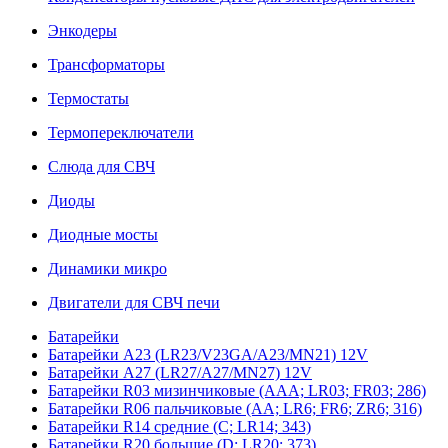
Энкодеры
Трансформаторы
Термостаты
Термопереключатели
Слюда для СВЧ
Диоды
Диодные мосты
Динамики микро
Двигатели для СВЧ печи
Батарейки
Батарейки A23 (LR23/V23GA/A23/MN21) 12V
Батарейки A27 (LR27/A27/MN27) 12V
Батарейки R03 мизинчиковые (AAA; LR03; FR03; 286)
Батарейки R06 пальчиковые (AA; LR6; FR6; ZR6; 316)
Батарейки R14 средние (C; LR14; 343)
Батарейки R20 большие (D; LR20; 373)