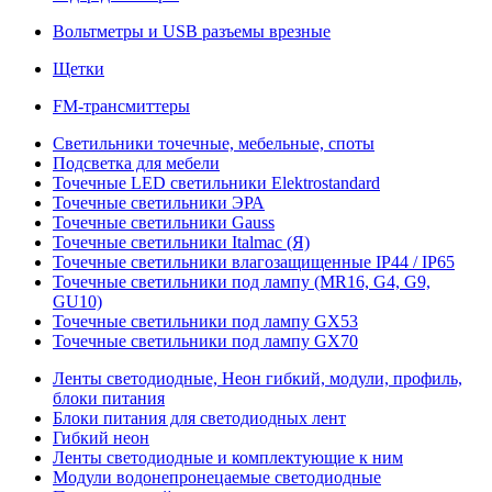
Вольтметры и USB разъемы врезные
Щетки
FM-трансмиттеры
Светильники точечные, мебельные, споты
Подсветка для мебели
Точечные LED светильники Elektrostandard
Точечные светильники ЭРА
Точечные светильники Gauss
Точечные светильники Italmac (Я)
Точечные светильники влагозащищенные IP44 / IP65
Точечные светильники под лампу (MR16, G4, G9,
GU10)
Точечные светильники под лампу GX53
Точечные светильники под лампу GX70
Ленты светодиодные, Неон гибкий, модули, профиль,
блоки питания
Блоки питания для светодиодных лент
Гибкий неон
Ленты светодиодные и комплектующие к ним
Модули водонепронецаемые светодиодные