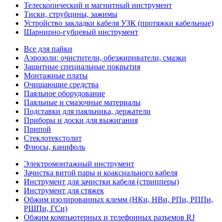
Телескопический и магнитный инструмент
Тиски, струбцины, зажимы
Устройство закладки кабеля УЗК (протяжки кабельные)
Шарнирно-губцевый инструмент
Все для пайки
Аэрозоли: очистители, обезжириватели, смазки
Защитные специальные покрытия
Монтажные платы
Очищающие средства
Паяльное оборудование
Паяльные и смазочные материалы
Подставки для паяльника, держатели
Приборы и доски для выжигания
Припой
Стеклотекстолит
Флюсы, канифоль
Электромонтажный инструмент
Зачистка витой пары и коаксиального кабеля
Инструмент для зачистки кабеля (стрипперы)
Инструмент для стяжек
Обжим изолированных клемм (НКи, НВи, РПи, РППи,
РШПи, ГСи)
Обжим компьютерных и телефонных разъемов RJ