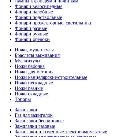
Лампы к фонарям и ночникам
Фонари велосипедные
Фонари налобные
Фонари подствольные
Фонари прожекторные, светильники
Фонари разные
Фонари ручные
Фонари-брелоки
Ножи, мультитулы
Браслеты выживания
Мультитулы
Ножи бабочка
Ножи для метания
Ножи канцелярские/строительные
Ножи нескладные
Ножи разные
Ножи складные
Топоры
Зажигалки
Газ для зажигалок
Зажигалки бензиновые
Зажигалки газовые
Зажигалки плазменные электроимпульсные