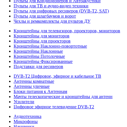
Пульты для Кондиционеров и Автоакустики
Пульты для ТВ и аудио-видео техники
Пульты для цифровых ресиверов (DVB-T2, SAT)
Пульты для шлагбаумов и ворот
Чехлы и ремкомплекты для пультов ДУ
Кронштейны для телевизоров, проекторов, мониторов
Кронштейны для мониторов
Кронштейны для проекторов
Кронштейны Наклонно-повортотные
Кронштейны Наклонные
Кронштейны Потолочные
Кронштейны Фиксированные
Подставки для ресиверов
DVB-T2 Цифровое, эфирное и кабельное ТВ
Антенны комнатные
Антенны уличные
Блоки питания к Антеннам
Мачты телескопические и кронштейны для антенн
Усилители
Цифровое эфирное телевидение DVB-Т2
Аудиотехника
Микрофоны
Наушники