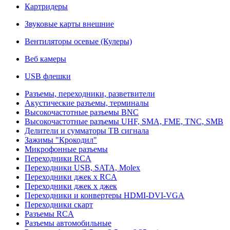
Картридеры
Звуковые карты внешние
Вентиляторы осевые (Кулеры)
Веб камеры
USB флешки
Разъемы, переходники, разветвители
Акустические разъемы, терминалы
Высокочастотные разъемы BNC
Высокочастотные разъемы UHF, SMA, FME, TNC, SMB
Делители и сумматоры ТВ сигнала
Зажимы "Крокодил"
Микрофонные разъемы
Переходники RCA
Переходники USB, SATA, Molex
Переходники джек х RCA
Переходники джек х джек
Переходники и конвертеры HDMI-DVI-VGA
Переходники скарт
Разъемы RCA
Разъемы автомобильные