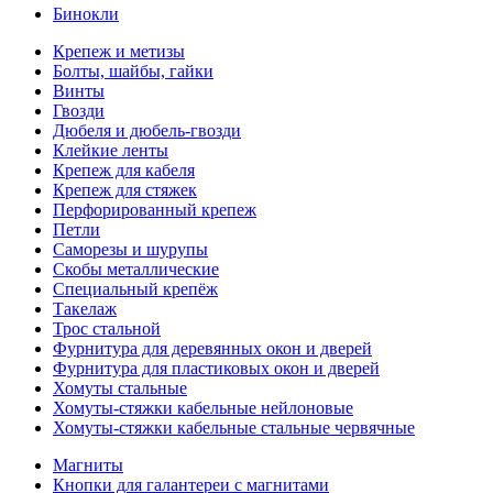
Бинокли
Крепеж и метизы
Болты, шайбы, гайки
Винты
Гвозди
Дюбеля и дюбель-гвозди
Клейкие ленты
Крепеж для кабеля
Крепеж для стяжек
Перфорированный крепеж
Петли
Саморезы и шурупы
Скобы металлические
Специальный крепёж
Такелаж
Трос стальной
Фурнитура для деревянных окон и дверей
Фурнитура для пластиковых окон и дверей
Хомуты стальные
Хомуты-стяжки кабельные нейлоновые
Хомуты-стяжки кабельные стальные червячные
Магниты
Кнопки для галантереи с магнитами