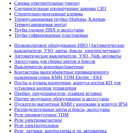
Сжимы ответвительные (орехи)
Соединительные изолирующие зажимы СИЗ
Строительно-монтажные клеммы
Термоусаживаемая трубка (Наборы, Клеевая,
Термоусаживаемая лента)
Трубы гладкие ПВХ и аксессуары
Трубы гофрированные пластиковые
Низковольтовое оборудование НВО (Автоматические
выключатели, УЗО, щиты, боксы, электросчетчики)
Автоматические выключатели, УЗО, Диф. автоматы
Аксессуары для сборки щитов и боксов
Выключатели концевые/пакетные
Контакторы малогабаритные промышленного
назначения серии КМН TDM Electric / EKF
Посты и пульты кнопочные, корпуса постов КП для
установки кнопок управления
Пробки, предохранители, плавкие вставки
Прочее модульное оборудование и аксессуары
Пускатели магнитные КМИ с кнопками в корпусе IP54
Распределительные щиты и боксы, аксессуары
Реле промежуточное TDM
Реле электромагнитное
Реле электротепловое
Реле, датчики, контроллеры и др. автоматика