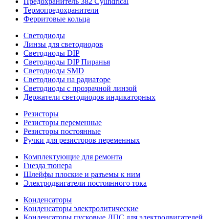
Предохранитель 382 Cylindrical
Термопредохранители
Ферритовые кольца
Светодиоды
Линзы для светодиодов
Светодиоды DIP
Светодиоды DIP Пиранья
Светодиоды SMD
Светодиоды на радиаторе
Светодиоды с прозрачной линзой
Держатели светодиодов индикаторных
Резисторы
Резисторы переменные
Резисторы постоянные
Ручки для резисторов переменных
Комплектующие для ремонта
Гнезда тюнера
Шлейфы плоские и разъемы к ним
Электродвигатели постоянного тока
Конденсаторы
Конденсаторы электролитические
Конденсаторы пусковые ДПС для электродвигателей