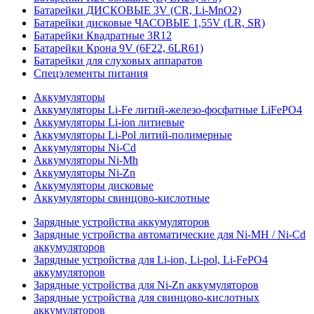
Батарейки ДИСКОВЫЕ 3V (CR, Li-MnO2)
Батарейки дисковые ЧАСОВЫЕ 1,55V (LR, SR)
Батарейки Квадратные 3R12
Батарейки Крона 9V (6F22, 6LR61)
Батарейки для слуховых аппаратов
Спецэлементы питания
Аккумуляторы
Аккумуляторы Li-Fe литий-железо-фосфатные LiFePO4
Аккумуляторы Li-ion литиевые
Аккумуляторы Li-Pol литий-полимерные
Аккумуляторы Ni-Cd
Аккумуляторы Ni-Mh
Аккумуляторы Ni-Zn
Аккумуляторы дисковые
Аккумуляторы свинцово-кислотные
Зарядные устройства аккумуляторов
Зарядные устройства автоматические для Ni-MH / Ni-Cd
аккумуляторов
Зарядные устройства для Li-ion, Li-pol, Li-FePO4
аккумуляторов
Зарядные устройства для Ni-Zn аккумуляторов
Зарядные устройства для свинцово-кислотных
аккумуляторов