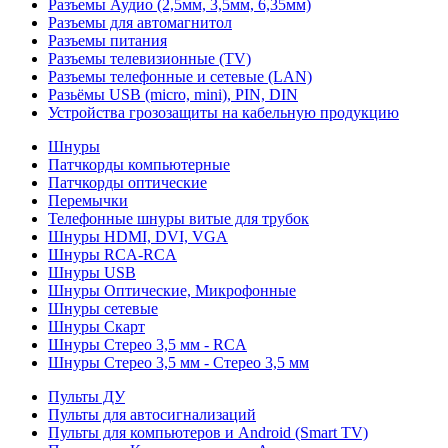
Разъемы Аудио (2,5мм, 3,5мм, 6,35мм)
Разъемы для автомагнитол
Разъемы питания
Разъемы телевизионные (TV)
Разъемы телефонные и сетевые (LAN)
Разьёмы USB (micro, mini), PIN, DIN
Устройства грозозащиты на кабельную продукцию
Шнуры
Патчкорды компьютерные
Патчкорды оптические
Перемычки
Телефонные шнуры витые для трубок
Шнуры HDMI, DVI, VGA
Шнуры RCA-RCA
Шнуры USB
Шнуры Оптические, Микрофонные
Шнуры сетевые
Шнуры Скарт
Шнуры Стерео 3,5 мм - RCA
Шнуры Стерео 3,5 мм - Стерео 3,5 мм
Пульты ДУ
Пульты для автосигнализаций
Пульты для компьютеров и Android (Smart TV)