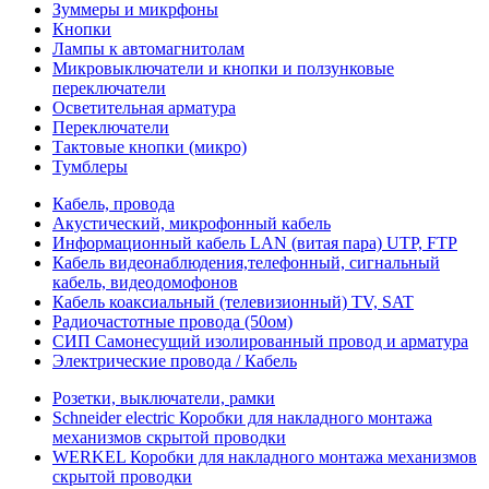
Зуммеры и микрфоны
Кнопки
Лампы к автомагнитолам
Микровыключатели и кнопки и ползунковые
переключатели
Осветительная арматура
Переключатели
Тактовые кнопки (микро)
Тумблеры
Кабель, провода
Акустический, микрофонный кабель
Информационный кабель LAN (витая пара) UTP, FTP
Кабель видеонаблюдения,телефонный, сигнальный
кабель, видеодомофонов
Кабель коаксиальный (телевизионный) TV, SAT
Радиочастотные провода (50ом)
СИП Самонесущий изолированный провод и арматура
Электрические провода / Кабель
Розетки, выключатели, рамки
Schneider electric Коробки для накладного монтажа
механизмов скрытой проводки
WERKEL Коробки для накладного монтажа механизмов
скрытой проводки