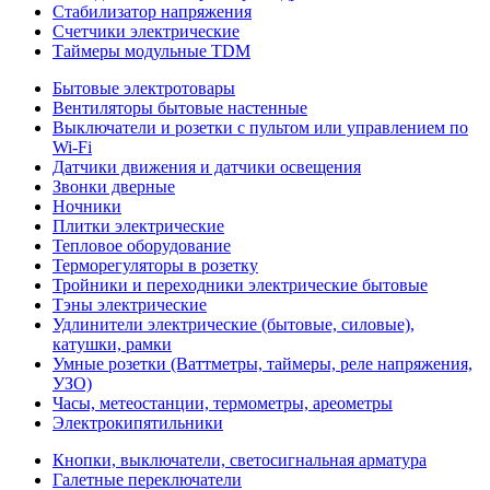
Стабилизатор напряжения
Счетчики электрические
Таймеры модульные TDM
Бытовые электротовары
Вентиляторы бытовые настенные
Выключатели и розетки с пультом или управлением по
Wi-Fi
Датчики движения и датчики освещения
Звонки дверные
Ночники
Плитки электрические
Тепловое оборудование
Терморегуляторы в розетку
Тройники и переходники электрические бытовые
Тэны электрические
Удлинители электрические (бытовые, силовые),
катушки, рамки
Умные розетки (Ваттметры, таймеры, реле напряжения,
УЗО)
Часы, метеостанции, термометры, ареометры
Электрокипятильники
Кнопки, выключатели, светосигнальная арматура
Галетные переключатели