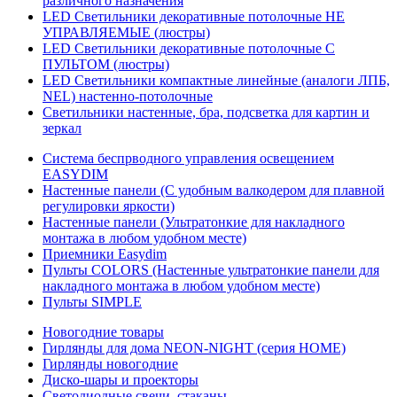
различного назначения
LED Светильники декоративные потолочные НЕ
УПРАВЛЯЕМЫЕ (люстры)
LED Светильники декоративные потолочные С
ПУЛЬТОМ (люстры)
LED Светильники компактные линейные (аналоги ЛПБ,
NEL) настенно-потолочные
Светильники настенные, бра, подсветка для картин и
зеркал
Система беспрводного управления освещением
EASYDIM
Настенные панели (С удобным валкодером для плавной
регулировки яркости)
Настенные панели (Ультратонкие для накладного
монтажа в любом удобном месте)
Приемники Easydim
Пульты COLORS (Настенные ультратонкие панели для
накладного монтажа в любом удобном месте)
Пульты SIMPLE
Новогодние товары
Гирлянды для дома NEON-NIGHT (серия HOME)
Гирлянды новогодние
Диско-шары и проекторы
Светодиодные свечи, стаканы