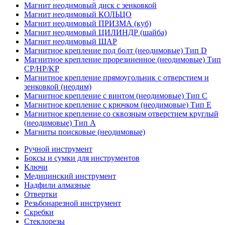
Магнит неодимовый диск с зенковкой
Магнит неодимовый КОЛЬЦО
Магнит неодимовый ПРИЗМА (куб)
Магнит неодимовый ЦИЛИНДР (шайба)
Магнит неодимовый ШАР
Магнитное крепление под болт (неодимовые) Тип D
Магнитное крепление прорезиненное (неодимовые) Тип
CP/HP/KP
Магнитное крепление прямоугольник с отверстием и
зенковкой (неодим)
Магнитное крепление с винтом (неодимовые) Тип С
Магнитное крепление с крючком (неодимовые) Тип Е
Магнитное крепление со сквозным отверстием круглый
(неодимовые) Тип А
Магниты поисковые (неодимовые)
Ручной инструмент
Боксы и сумки для инструментов
Ключи
Медицинский инструмент
Надфили алмазные
Отвертки
Резьбонарезной инструмент
Скребки
Стеклорезы