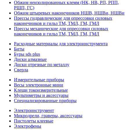
Обжим неизолированных клемм (НК, НВ, РП, РПП,
РШП, ГС)
Обжим штыревых наконечников НШВ, НШВи, НШВи
Прессы гидравлические для опрессовки силовых
наконечников и гильз ТМ, ТМЛ, ГМ, ГМЛ
Прессы механические для опрессовки силовых
наконечников и гильз ТМ, ТМЛ, ГМ, ГМЛ
Расходные материалы для электроинструмента
Биты
Буры sds plus
Диски алмазные
Диски отрезные по металлу
Сверла
Измерительные приборы
Весы электронные мини
Клещи токоизмерительные
Мультиметры и аксессуары
Специализированные приборы
Электроинструмент
Микродрели, граверы, аксессуары
Пистолеты клеевые
Электрофены