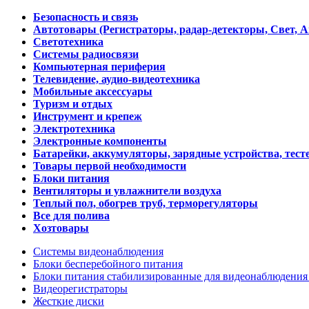
Безопасность и связь
Автотовары (Регистраторы, радар-детекторы, Свет, 
Светотехника
Системы радиосвязи
Компьютерная периферия
Телевидение, аудио-видеотехника
Мобильные аксессуары
Туризм и отдых
Инструмент и крепеж
Электротехника
Электронные компоненты
Батарейки, аккумуляторы, зарядные устройства, тесте
Товары первой необходимости
Блоки питания
Вентиляторы и увлажнители воздуха
Теплый пол, обогрев труб, терморегуляторы
Все для полива
Хозтовары
Системы видеонаблюдения
Блоки бесперебойного питания
Блоки питания стабилизированные для видеонаблюдени
Видеорегистраторы
Жесткие диски