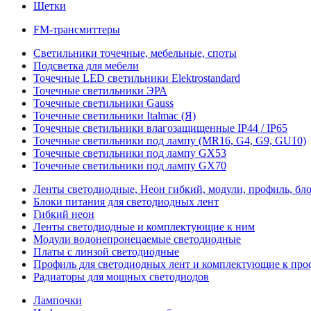
Щетки
FM-трансмиттеры
Светильники точечные, мебельные, споты
Подсветка для мебели
Точечные LED светильники Elektrostandard
Точечные светильники ЭРА
Точечные светильники Gauss
Точечные светильники Italmac (Я)
Точечные светильники влагозащищенные IP44 / IP65
Точечные светильники под лампу (MR16, G4, G9, GU10)
Точечные светильники под лампу GX53
Точечные светильники под лампу GX70
Ленты светодиодные, Неон гибкий, модули, профиль, бл
Блоки питания для светодиодных лент
Гибкий неон
Ленты светодиодные и комплектующие к ним
Модули водонепронецаемые светодиодные
Платы с линзой светодиодные
Профиль для светодиодных лент и комплектующие к пр
Радиаторы для мощных светодиодов
Лампочки