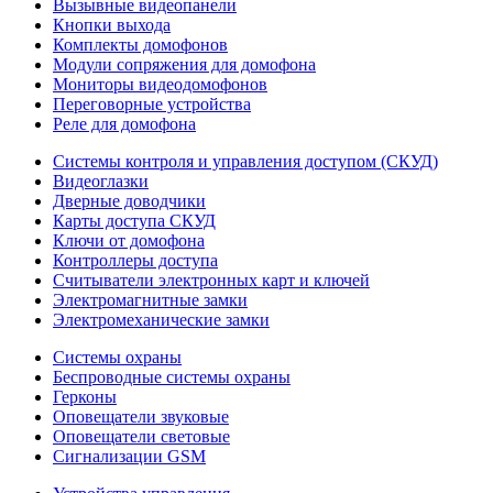
Вызывные видеопанели
Кнопки выхода
Комплекты домофонов
Модули сопряжения для домофона
Мониторы видеодомофонов
Переговорные устройства
Реле для домофона
Системы контроля и управления доступом (СКУД)
Видеоглазки
Дверные доводчики
Карты доступа СКУД
Ключи от домофона
Контроллеры доступа
Считыватели электронных карт и ключей
Электромагнитные замки
Электромеханические замки
Системы охраны
Беспроводные системы охраны
Герконы
Оповещатели звуковые
Оповещатели световые
Сигнализации GSM