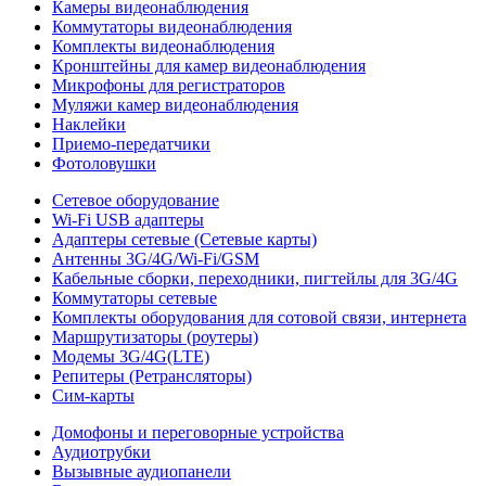
Камеры видеонаблюдения
Коммутаторы видеонаблюдения
Комплекты видеонаблюдения
Кронштейны для камер видеонаблюдения
Микрофоны для регистраторов
Муляжи камер видеонаблюдения
Наклейки
Приемо-передатчики
Фотоловушки
Сетевое оборудование
Wi-Fi USB адаптеры
Адаптеры сетевые (Сетевые карты)
Антенны 3G/4G/Wi-Fi/GSM
Кабельные сборки, переходники, пигтейлы для 3G/4G
Коммутаторы сетевые
Комплекты оборудования для сотовой связи, интернета
Маршрутизаторы (роутеры)
Модемы 3G/4G(LTE)
Репитеры (Ретрансляторы)
Сим-карты
Домофоны и переговорные устройства
Аудиотрубки
Вызывные аудиопанели