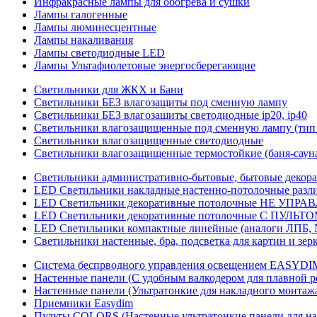
Инфракрасные лампы для обогрева и сушки
Лампы галогенные
Лампы люминесцентные
Лампы накаливания
Лампы светодиодные LED
Лампы Ультафиолетовые энергосберегающие
Светильники для ЖКХ и Бани
Светильники БЕЗ влагозащиты под сменную лампу
Светильники БЕЗ влагозащиты светодиодные ip20, ip40
Светильники влагозащищенные под сменную лампу (тип 
Светильники влагозащищенные светодиодные
Светильники влагозащищенные термостойкие (баня-саун
Светильники административно-бытовые, бытовые декор
LED Cветильники накладные настенно-потолочные разли
LED Светильники декоративные потолочные НЕ УПРА
LED Светильники декоративные потолочные С ПУЛЬТО
LED Светильники компактные линейные (аналоги ЛПБ, 
Светильники настенные, бра, подсветка для картин и зер
Система беспрводного управления освещением EASYDI
Настенные панели (С удобным валкодером для плавной р
Настенные панели (Ультратонкие для накладного монтаж
Приемники Easydim
Пульты COLORS (Настенные ультратонкие панели для на