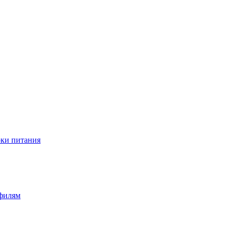
оки питания
офилям