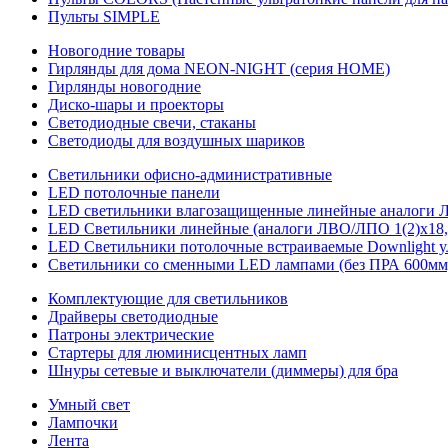
Пульты SIMPLE
Новогодние товары
Гирлянды для дома NEON-NIGHT (серия HOME)
Гирлянды новогодние
Диско-шары и проекторы
Светодиодные свечи, стаканы
Светодиоды для воздушных шариков
Светильники офисно-административные
LED потолочные панели
LED светильники влагозащищенные линейные аналоги ЛСП
LED Светильники линейные (аналоги ЛВО/ЛПО 1(2)х18, 
LED Светильники потолочные встраиваемые Downlight у
Светильники со сменными LED лампами (без ПРА 600мм,
Комплектующие для светильников
Драйверы светодиодные
Патроны электрические
Стартеры для люминисцентных ламп
Шнуры сетевые и выключатели (диммеры) для бра
Умный свет
Лампочки
Лента