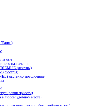
"Баня")
а)
ативные
чного назначения
ВЛЯЕМЫЕ (люстры)
М (люстры)
NEL) настенно-потолочные
кал
M
егулировки яркости)
а в любом удобном месте)
кладного монтажа в любом удобном месте)