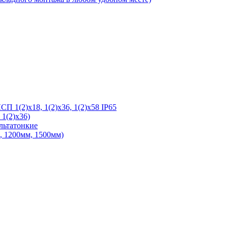
 1(2)х18, 1(2)х36, 1(2)х58 IP65
1(2)х36)
льтатонкие
 1200мм, 1500мм)