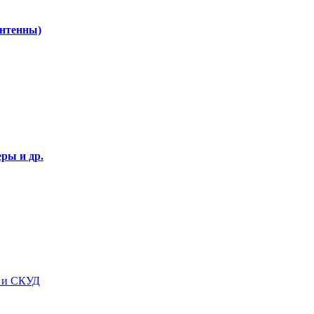
Антенны)
ры и др.
я и СКУД