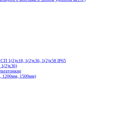
 1(2)х18, 1(2)х36, 1(2)х58 IP65
1(2)х36)
льтатонкие
 1200мм, 1500мм)