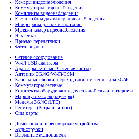
Камеры видеонаблюдения
Коммутаторы видеонаблюдения
Комплекты видеонаблюдения
Кронштейны для камер видеонаблюдения
Микрофоны для регистраторов
Муляжи камер видеонаблюдения
Наклейки
Приемо-передатчики
Фотоловушки
Сетевое оборудование
Wi-Fi USB адаптеры
Адаптеры сетевые (Сетевые карты)
Антенны 3G/4G/Wi-Fi/GSM
Кабельные сборки, переходники, пигтейлы для 3G/4G
Коммутаторы сетевые
Комплекты оборудования для сотовой связи, интернета
Маршрутизаторы (роутеры)
Модемы 3G/4G(LTE)
Репитеры (Ретрансляторы)
Сим-карты
Домофоны и переговорные устройства
Аудиотрубки
Вызывные аудиопанели