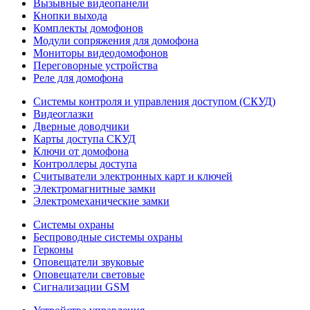
Вызывные видеопанели
Кнопки выхода
Комплекты домофонов
Модули сопряжения для домофона
Мониторы видеодомофонов
Переговорные устройства
Реле для домофона
Системы контроля и управления доступом (СКУД)
Видеоглазки
Дверные доводчики
Карты доступа СКУД
Ключи от домофона
Контроллеры доступа
Считыватели электронных карт и ключей
Электромагнитные замки
Электромеханические замки
Системы охраны
Беспроводные системы охраны
Герконы
Оповещатели звуковые
Оповещатели световые
Сигнализации GSM