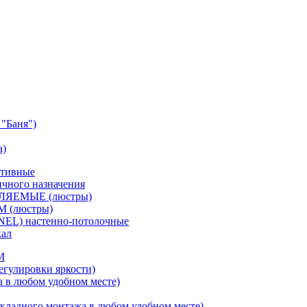
"Баня")
а)
ативные
чного назначения
ВЛЯЕМЫЕ (люстры)
М (люстры)
NEL) настенно-потолочные
кал
M
егулировки яркости)
а в любом удобном месте)
кладного монтажа в любом удобном месте)