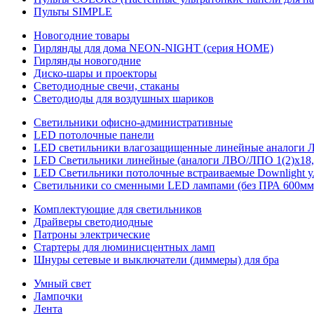
Пульты SIMPLE
Новогодние товары
Гирлянды для дома NEON-NIGHT (серия HOME)
Гирлянды новогодние
Диско-шары и проекторы
Светодиодные свечи, стаканы
Светодиоды для воздушных шариков
Светильники офисно-административные
LED потолочные панели
LED светильники влагозащищенные линейные аналоги ЛСП
LED Светильники линейные (аналоги ЛВО/ЛПО 1(2)х18, 
LED Светильники потолочные встраиваемые Downlight у
Светильники со сменными LED лампами (без ПРА 600мм,
Комплектующие для светильников
Драйверы светодиодные
Патроны электрические
Стартеры для люминисцентных ламп
Шнуры сетевые и выключатели (диммеры) для бра
Умный свет
Лампочки
Лента