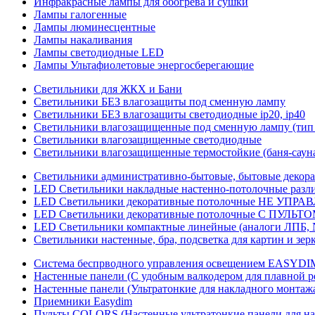
Инфракрасные лампы для обогрева и сушки
Лампы галогенные
Лампы люминесцентные
Лампы накаливания
Лампы светодиодные LED
Лампы Ультафиолетовые энергосберегающие
Светильники для ЖКХ и Бани
Светильники БЕЗ влагозащиты под сменную лампу
Светильники БЕЗ влагозащиты светодиодные ip20, ip40
Светильники влагозащищенные под сменную лампу (тип 
Светильники влагозащищенные светодиодные
Светильники влагозащищенные термостойкие (баня-саун
Светильники административно-бытовые, бытовые декор
LED Cветильники накладные настенно-потолочные разли
LED Светильники декоративные потолочные НЕ УПРА
LED Светильники декоративные потолочные С ПУЛЬТО
LED Светильники компактные линейные (аналоги ЛПБ, 
Светильники настенные, бра, подсветка для картин и зер
Система беспрводного управления освещением EASYDI
Настенные панели (С удобным валкодером для плавной р
Настенные панели (Ультратонкие для накладного монтаж
Приемники Easydim
Пульты COLORS (Настенные ультратонкие панели для на