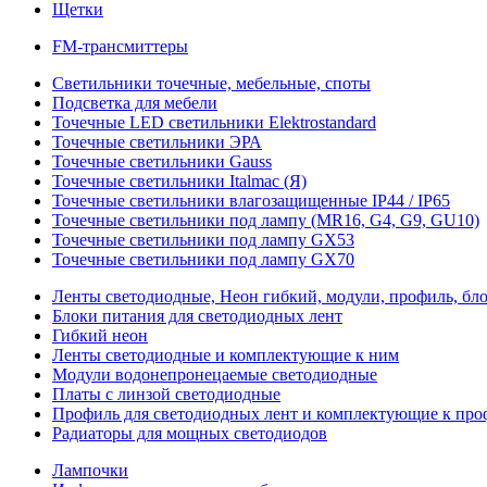
Щетки
FM-трансмиттеры
Светильники точечные, мебельные, споты
Подсветка для мебели
Точечные LED светильники Elektrostandard
Точечные светильники ЭРА
Точечные светильники Gauss
Точечные светильники Italmac (Я)
Точечные светильники влагозащищенные IP44 / IP65
Точечные светильники под лампу (MR16, G4, G9, GU10)
Точечные светильники под лампу GX53
Точечные светильники под лампу GX70
Ленты светодиодные, Неон гибкий, модули, профиль, бл
Блоки питания для светодиодных лент
Гибкий неон
Ленты светодиодные и комплектующие к ним
Модули водонепронецаемые светодиодные
Платы с линзой светодиодные
Профиль для светодиодных лент и комплектующие к пр
Радиаторы для мощных светодиодов
Лампочки