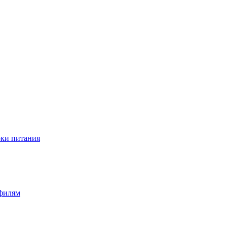
оки питания
офилям