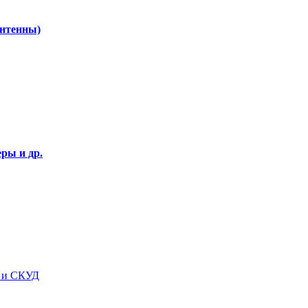
Антенны)
ры и др.
я и СКУД