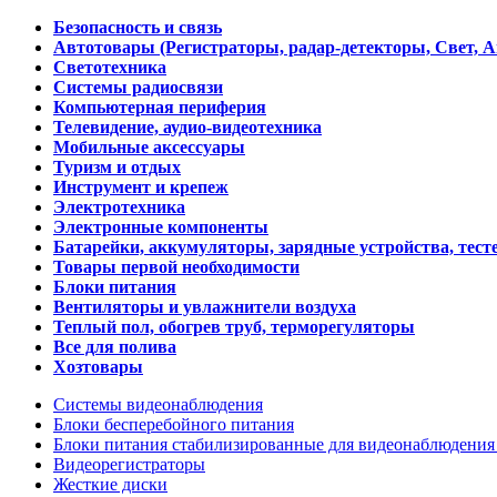
Безопасность и связь
Автотовары (Регистраторы, радар-детекторы, Свет, 
Светотехника
Системы радиосвязи
Компьютерная периферия
Телевидение, аудио-видеотехника
Мобильные аксессуары
Туризм и отдых
Инструмент и крепеж
Электротехника
Электронные компоненты
Батарейки, аккумуляторы, зарядные устройства, тесте
Товары первой необходимости
Блоки питания
Вентиляторы и увлажнители воздуха
Теплый пол, обогрев труб, терморегуляторы
Все для полива
Хозтовары
Системы видеонаблюдения
Блоки бесперебойного питания
Блоки питания стабилизированные для видеонаблюдени
Видеорегистраторы
Жесткие диски