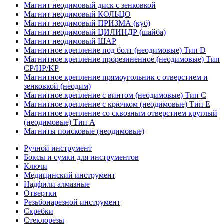
Магнит неодимовый диск с зенковкой
Магнит неодимовый КОЛЬЦО
Магнит неодимовый ПРИЗМА (куб)
Магнит неодимовый ЦИЛИНДР (шайба)
Магнит неодимовый ШАР
Магнитное крепление под болт (неодимовые) Тип D
Магнитное крепление прорезиненное (неодимовые) Тип
CP/HP/KP
Магнитное крепление прямоугольник с отверстием и
зенковкой (неодим)
Магнитное крепление с винтом (неодимовые) Тип С
Магнитное крепление с крючком (неодимовые) Тип Е
Магнитное крепление со сквозным отверстием круглый
(неодимовые) Тип А
Магниты поисковые (неодимовые)
Ручной инструмент
Боксы и сумки для инструментов
Ключи
Медицинский инструмент
Надфили алмазные
Отвертки
Резьбонарезной инструмент
Скребки
Стеклорезы