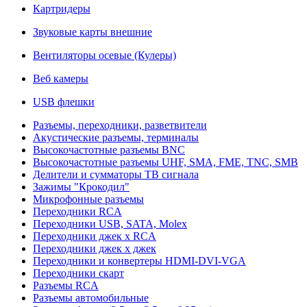
Картридеры
Звуковые карты внешние
Вентиляторы осевые (Кулеры)
Веб камеры
USB флешки
Разъемы, переходники, разветвители
Акустические разъемы, терминалы
Высокочастотные разъемы BNC
Высокочастотные разъемы UHF, SMA, FME, TNC, SMB
Делители и сумматоры ТВ сигнала
Зажимы "Крокодил"
Микрофонные разъемы
Переходники RCA
Переходники USB, SATA, Molex
Переходники джек х RCA
Переходники джек х джек
Переходники и конвертеры HDMI-DVI-VGA
Переходники скарт
Разъемы RCA
Разъемы автомобильные