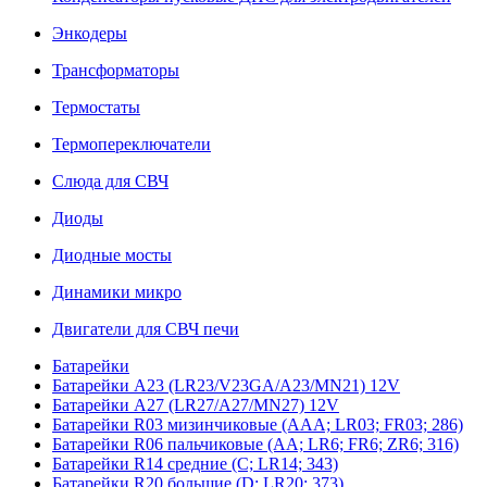
Энкодеры
Трансформаторы
Термостаты
Термопереключатели
Слюда для СВЧ
Диоды
Диодные мосты
Динамики микро
Двигатели для СВЧ печи
Батарейки
Батарейки A23 (LR23/V23GA/A23/MN21) 12V
Батарейки A27 (LR27/A27/MN27) 12V
Батарейки R03 мизинчиковые (AAA; LR03; FR03; 286)
Батарейки R06 пальчиковые (AA; LR6; FR6; ZR6; 316)
Батарейки R14 средние (C; LR14; 343)
Батарейки R20 большие (D; LR20; 373)