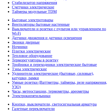
Стабилизатор напряжения
Счетчики электрические
Таймеры модульные TDM
Бытовые электротовары
Вентиляторы бытовые настенные
Выключатели и розетки с пультом или управлением по
Wi-Fi
Датчики движения и датчики освещения
Звонки дверные
Ночники
Плитки электрические
Тепловое оборудование
Терморегуляторы в розетку
Тройники и переходники электрические бытовые
Тэны электрические
Удлинители электрические (бытовые, силовые),
катушки, рамки
Умные розетки (Ваттметры, таймеры, реле напряжения,
УЗО)
Часы, метеостанции, термометры, ареометры
Электрокипятильники
Кнопки, выключатели, светосигнальная арматура
Галетные переключатели