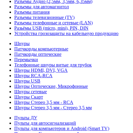
Разъемы Аудио (2,5мм, 3,5мм, 6,35мм)
Разъемы для автомагнитол
Разъемы питания
Разъемы телевизионные (TV)
Разъемы телефонные и сетевые (LAN)
Разьёмы USB (micro, mini), PIN, DIN
Устройства грозозащиты на кабельную продукцию
Шнуры
Патчкорды компьютерные
Патчкорды оптические
Перемычки
Телефонные шнуры витые для трубок
Шнуры HDMI, DVI, VGA
Шнуры RCA-RCA
Шнуры USB
Шнуры Оптические, Микрофонные
Шнуры сетевые
Шнуры Скарт
Шнуры Стерео 3,5 мм - RCA
Шнуры Стерео 3,5 мм - Стерео 3,5 мм
Пульты ДУ
Пульты для автосигнализаций
Пульты для компьютеров и Android (Smart TV)