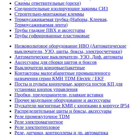
Сжимы ответвительные (орехи)
Соединительные изолирующие зажимы СИЗ
Строительно-монтажные клеммы
Термоусаживаемая трубка (Наборы, Клеевая,
Термоусаживаемая лента)
Трубы гладкие ПВХ и аксессуары
Трубы гофрированные пластиковые
Низковольтовое оборудование НВО (Автоматические
выключатели, УЗО, щиты, боксы, электросчетчики)
Автоматические выключатели, УЗО, Диф. автоматы
Аксессуары для сборки щитов и боксов
Выключатели концевые/пакетные
Контакторы малогабаритные промышленного
назначения серии КМН TDM Electric / EKF
Посты и пульты кнопочные, корпуса постов КП для
установки кнопок управления
Пробки, предохранители, плавкие вставки
Прочее модульное оборудование и аксессуары
Пускатели магнитные КМИ с кнопками в корпусе IP54
Распределительные щиты и боксы, аксессуары
Реле промежуточное TDM
Реле электромагнитное
Реле электротепловое
Реле, датчики, контроллеры и др. автоматика