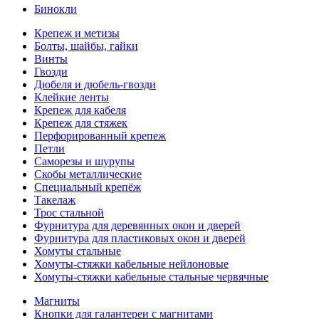
Бинокли
Крепеж и метизы
Болты, шайбы, гайки
Винты
Гвозди
Дюбеля и дюбель-гвозди
Клейкие ленты
Крепеж для кабеля
Крепеж для стяжек
Перфорированный крепеж
Петли
Саморезы и шурупы
Скобы металлические
Специальный крепёж
Такелаж
Трос стальной
Фурнитура для деревянных окон и дверей
Фурнитура для пластиковых окон и дверей
Хомуты стальные
Хомуты-стяжки кабельные нейлоновые
Хомуты-стяжки кабельные стальные червячные
Магниты
Кнопки для галантереи с магнитами