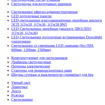
Светодиоды для воздушных шариков
Светильники офисно-административные
LED потолочные панели
LED светильники влагозащищенные линейные аналоги
ЛСП 1(2)х18, 1(2)х36, 1(2)х58 IP65
LED Светильники линейные (аналоги ЛВО/ЛПО
1(2)х18, 1(2)х36)
LED Светильники потолочные встраиваемые Downlight
ультатонкие
Светильники со сменными LED лампами (без ПРА
600мм, 1200мм, 1500мм)
Комплектующие для светильников
Драйверы светодиодные
Патроны электрические
Стартеры для люминисцентных ламп
Шнуры сетевые и выключатели (диммеры) для бра
Умный свет
Лампочки
Лента
Розетки
Светильники