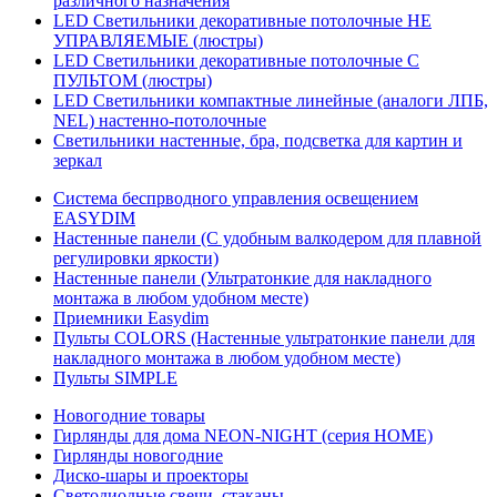
различного назначения
LED Светильники декоративные потолочные НЕ
УПРАВЛЯЕМЫЕ (люстры)
LED Светильники декоративные потолочные С
ПУЛЬТОМ (люстры)
LED Светильники компактные линейные (аналоги ЛПБ,
NEL) настенно-потолочные
Светильники настенные, бра, подсветка для картин и
зеркал
Система беспрводного управления освещением
EASYDIM
Настенные панели (С удобным валкодером для плавной
регулировки яркости)
Настенные панели (Ультратонкие для накладного
монтажа в любом удобном месте)
Приемники Easydim
Пульты COLORS (Настенные ультратонкие панели для
накладного монтажа в любом удобном месте)
Пульты SIMPLE
Новогодние товары
Гирлянды для дома NEON-NIGHT (серия HOME)
Гирлянды новогодние
Диско-шары и проекторы
Светодиодные свечи, стаканы