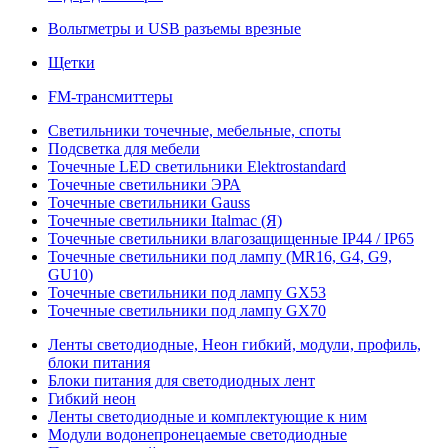
Вольтметры и USB разъемы врезные
Щетки
FM-трансмиттеры
Светильники точечные, мебельные, споты
Подсветка для мебели
Точечные LED светильники Elektrostandard
Точечные светильники ЭРА
Точечные светильники Gauss
Точечные светильники Italmac (Я)
Точечные светильники влагозащищенные IP44 / IP65
Точечные светильники под лампу (MR16, G4, G9,
GU10)
Точечные светильники под лампу GX53
Точечные светильники под лампу GX70
Ленты светодиодные, Неон гибкий, модули, профиль,
блоки питания
Блоки питания для светодиодных лент
Гибкий неон
Ленты светодиодные и комплектующие к ним
Модули водонепронецаемые светодиодные