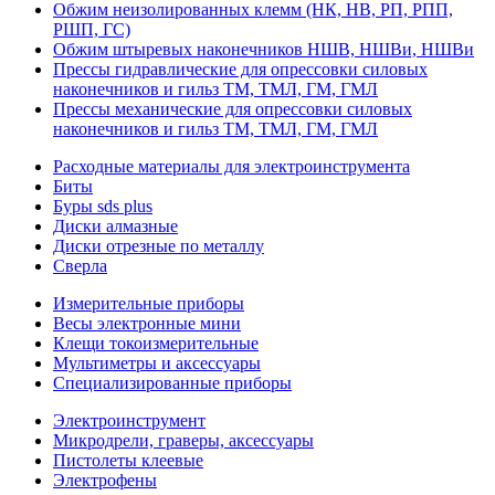
Обжим неизолированных клемм (НК, НВ, РП, РПП,
РШП, ГС)
Обжим штыревых наконечников НШВ, НШВи, НШВи
Прессы гидравлические для опрессовки силовых
наконечников и гильз ТМ, ТМЛ, ГМ, ГМЛ
Прессы механические для опрессовки силовых
наконечников и гильз ТМ, ТМЛ, ГМ, ГМЛ
Расходные материалы для электроинструмента
Биты
Буры sds plus
Диски алмазные
Диски отрезные по металлу
Сверла
Измерительные приборы
Весы электронные мини
Клещи токоизмерительные
Мультиметры и аксессуары
Специализированные приборы
Электроинструмент
Микродрели, граверы, аксессуары
Пистолеты клеевые
Электрофены