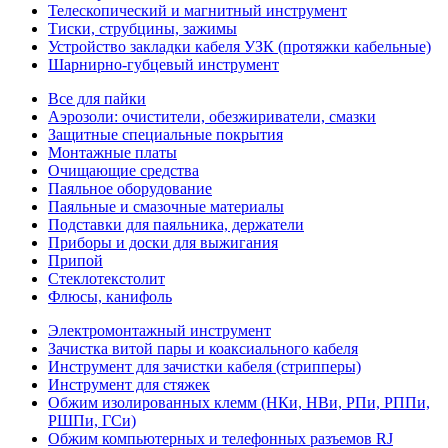
Телескопический и магнитный инструмент
Тиски, струбцины, зажимы
Устройство закладки кабеля УЗК (протяжки кабельные)
Шарнирно-губцевый инструмент
Все для пайки
Аэрозоли: очистители, обезжириватели, смазки
Защитные специальные покрытия
Монтажные платы
Очищающие средства
Паяльное оборудование
Паяльные и смазочные материалы
Подставки для паяльника, держатели
Приборы и доски для выжигания
Припой
Стеклотекстолит
Флюсы, канифоль
Электромонтажный инструмент
Зачистка витой пары и коаксиального кабеля
Инструмент для зачистки кабеля (стрипперы)
Инструмент для стяжек
Обжим изолированных клемм (НКи, НВи, РПи, РППи,
РШПи, ГСи)
Обжим компьютерных и телефонных разъемов RJ