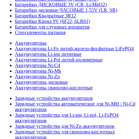
Батарейки ДИСКОВЫЕ 3V (CR, Li-MnO2)
Батарейки дисковые ЧАСОВЫЕ 1,55V (LR, SR)
Батарейки Квадратные 3R12
Батарейки Крона 9V (6F22, 6LR61)
Батарейки для слуховых аппаратов
Спецэлементы питания
Аккумуляторы
Аккумуляторы Li-Fe литий-железо-фосфатные LiFePO4
Аккумуляторы Li-ion литиевые
Аккумуляторы Li-Pol литий-полимерные
Аккумуляторы Ni-Cd
Аккумуляторы Ni-Mh
Аккумуляторы Ni-Zn
Аккумуляторы дисковые
Аккумуляторы свинцово-кислотные
Зарядные устройства аккумуляторов
Зарядные устройства автоматические для Ni-MH / Ni-Cd
аккумуляторов
Зарядные устройства для Li-ion, Li-pol, Li-FePO4
аккумуляторов
Зарядные устройства для Ni-Zn аккумуляторов
Зарядные устройства для свинцово-кислотных
аккумуляторов