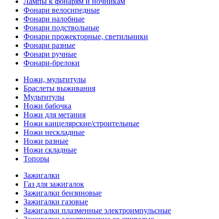
Лампы к фонарям и ночникам
Фонари велосипедные
Фонари налобные
Фонари подствольные
Фонари прожекторные, светильники
Фонари разные
Фонари ручные
Фонари-брелоки
Ножи, мультитулы
Браслеты выживания
Мультитулы
Ножи бабочка
Ножи для метания
Ножи канцелярские/строительные
Ножи нескладные
Ножи разные
Ножи складные
Топоры
Зажигалки
Газ для зажигалок
Зажигалки бензиновые
Зажигалки газовые
Зажигалки плазменные электроимпульсные