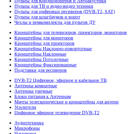
Пульты для Кондиционеров и Автоакустики
Пульты для ТВ и аудио-видео техники
Пульты для цифровых ресиверов (DVB-T2, SAT)
Пульты для шлагбаумов и ворот
Чехлы и ремкомплекты для пультов ДУ
Кронштейны для телевизоров, проекторов, мониторов
Кронштейны для мониторов
Кронштейны для проекторов
Кронштейны Наклонно-повортотные
Кронштейны Наклонные
Кронштейны Потолочные
Кронштейны Фиксированные
Подставки для ресиверов
DVB-T2 Цифровое, эфирное и кабельное ТВ
Антенны комнатные
Антенны уличные
Блоки питания к Антеннам
Мачты телескопические и кронштейны для антенн
Усилители
Цифровое эфирное телевидение DVB-Т2
Аудиотехника
Микрофоны
Наушники