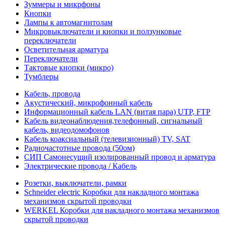
Зуммеры и микрфоны
Кнопки
Лампы к автомагнитолам
Микровыключатели и кнопки и ползунковые
переключатели
Осветительная арматура
Переключатели
Тактовые кнопки (микро)
Тумблеры
Кабель, провода
Акустический, микрофонный кабель
Информационный кабель LAN (витая пара) UTP, FTP
Кабель видеонаблюдения,телефонный, сигнальный
кабель, видеодомофонов
Кабель коаксиальный (телевизионный) TV, SAT
Радиочастотные провода (50ом)
СИП Самонесущий изолированный провод и арматура
Электрические провода / Кабель
Розетки, выключатели, рамки
Schneider electric Коробки для накладного монтажа
механизмов скрытой проводки
WERKEL Коробки для накладного монтажа механизмов
скрытой проводки