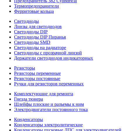
Предохранитель 382 Cylindrical
Термопредохранители
Ферритовые кольца
Светодиоды
Линзы для светодиодов
Светодиоды DIP
Светодиоды DIP Пиранья
Светодиоды SMD
Светодиоды на радиаторе
Светодиоды с прозрачной линзой
Держатели светодиодов индикаторных
Резисторы
Резисторы переменные
Резисторы постоянные
Ручки для резисторов переменных
Комплектующие для ремонта
Гнезда тюнера
Шлейфы плоские и разъемы к ним
Электродвигатели постоянного тока
Конденсаторы
Конденсаторы электролитические
Конденсаторы пусковые ДПС для электродвигателей