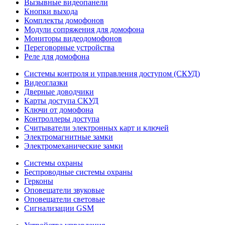
Вызывные видеопанели
Кнопки выхода
Комплекты домофонов
Модули сопряжения для домофона
Мониторы видеодомофонов
Переговорные устройства
Реле для домофона
Системы контроля и управления доступом (СКУД)
Видеоглазки
Дверные доводчики
Карты доступа СКУД
Ключи от домофона
Контроллеры доступа
Считыватели электронных карт и ключей
Электромагнитные замки
Электромеханические замки
Системы охраны
Беспроводные системы охраны
Герконы
Оповещатели звуковые
Оповещатели световые
Сигнализации GSM