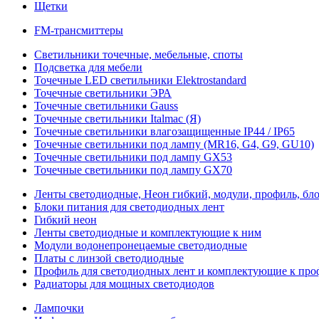
Щетки
FM-трансмиттеры
Светильники точечные, мебельные, споты
Подсветка для мебели
Точечные LED светильники Elektrostandard
Точечные светильники ЭРА
Точечные светильники Gauss
Точечные светильники Italmac (Я)
Точечные светильники влагозащищенные IP44 / IP65
Точечные светильники под лампу (MR16, G4, G9, GU10)
Точечные светильники под лампу GX53
Точечные светильники под лампу GX70
Ленты светодиодные, Неон гибкий, модули, профиль, бл
Блоки питания для светодиодных лент
Гибкий неон
Ленты светодиодные и комплектующие к ним
Модули водонепронецаемые светодиодные
Платы с линзой светодиодные
Профиль для светодиодных лент и комплектующие к пр
Радиаторы для мощных светодиодов
Лампочки