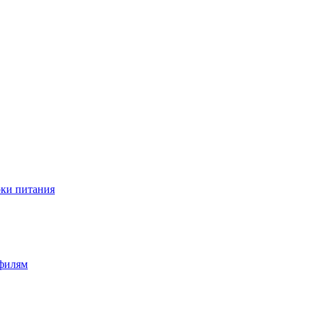
оки питания
офилям