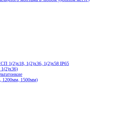
 1(2)х18, 1(2)х36, 1(2)х58 IP65
1(2)х36)
льтатонкие
 1200мм, 1500мм)