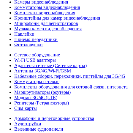
Камеры видеонаблюдения
Коммутаторы видеонаблюдения
Комплекты видеонаблюдения
Кронштейны для камер видеонаблюдения
Микрофоны для регистраторов
Муляжи камер видеонаблюдения
Наклейки
Приемо-передатчики
Фотоловушки
Сетевое оборудование
Wi-Fi USB адаптеры
Адаптеры сетевые (Сетевые карты)
Антенны 3G/4G/Wi-Fi/GSM
Кабельные сборки, переходники, пигтейлы для 3G/4G
Коммутаторы сетевые
Комплекты оборудования для сотовой связи, интернета
Маршрутизаторы (роутеры)
Модемы 3G/4G(LTE)
Репитеры (Ретрансляторы)
Сим-карты
Домофоны и переговорные устройства
Аудиотрубки
Вызывные аудиопанели