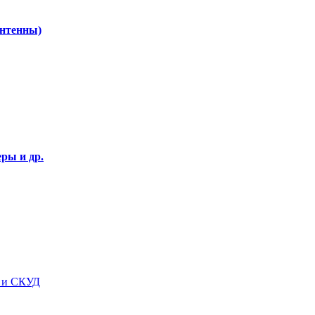
Антенны)
ры и др.
я и СКУД