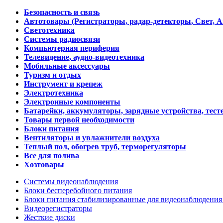
Безопасность и связь
Автотовары (Регистраторы, радар-детекторы, Свет, 
Светотехника
Системы радиосвязи
Компьютерная периферия
Телевидение, аудио-видеотехника
Мобильные аксессуары
Туризм и отдых
Инструмент и крепеж
Электротехника
Электронные компоненты
Батарейки, аккумуляторы, зарядные устройства, тесте
Товары первой необходимости
Блоки питания
Вентиляторы и увлажнители воздуха
Теплый пол, обогрев труб, терморегуляторы
Все для полива
Хозтовары
Системы видеонаблюдения
Блоки бесперебойного питания
Блоки питания стабилизированные для видеонаблюдени
Видеорегистраторы
Жесткие диски