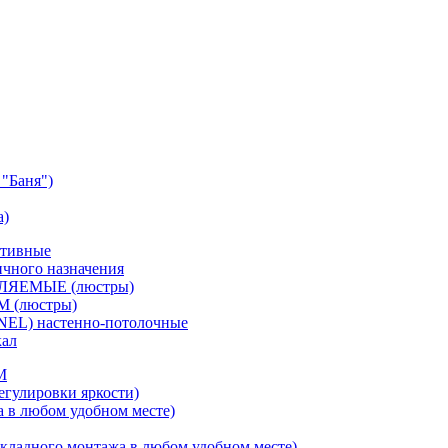
"Баня")
а)
ативные
чного назначения
ВЛЯЕМЫЕ (люстры)
М (люстры)
NEL) настенно-потолочные
кал
M
егулировки яркости)
а в любом удобном месте)
кладного монтажа в любом удобном месте)