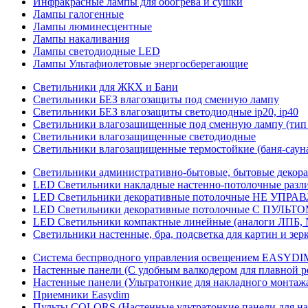
Инфракрасные лампы для обогрева и сушки
Лампы галогенные
Лампы люминесцентные
Лампы накаливания
Лампы светодиодные LED
Лампы Ультафиолетовые энергосберегающие
Светильники для ЖКХ и Бани
Светильники БЕЗ влагозащиты под сменную лампу
Светильники БЕЗ влагозащиты светодиодные ip20, ip40
Светильники влагозащищенные под сменную лампу (тип 
Светильники влагозащищенные светодиодные
Светильники влагозащищенные термостойкие (баня-саун
Светильники административно-бытовые, бытовые декор
LED Cветильники накладные настенно-потолочные разли
LED Светильники декоративные потолочные НЕ УПРА
LED Светильники декоративные потолочные С ПУЛЬТО
LED Светильники компактные линейные (аналоги ЛПБ, 
Светильники настенные, бра, подсветка для картин и зер
Система беспрводного управления освещением EASYDI
Настенные панели (С удобным валкодером для плавной р
Настенные панели (Ультратонкие для накладного монтаж
Приемники Easydim
Пульты COLORS (Настенные ультратонкие панели для на