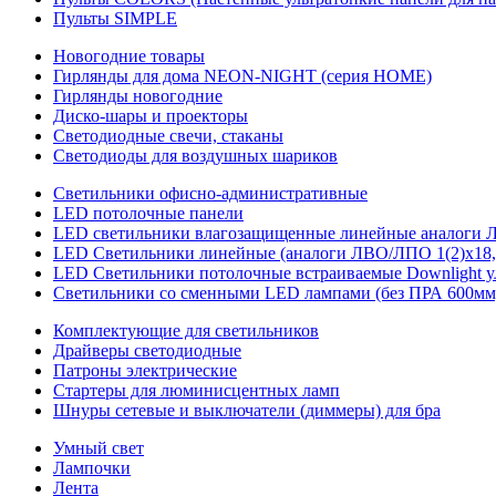
Пульты SIMPLE
Новогодние товары
Гирлянды для дома NEON-NIGHT (серия HOME)
Гирлянды новогодние
Диско-шары и проекторы
Светодиодные свечи, стаканы
Светодиоды для воздушных шариков
Светильники офисно-административные
LED потолочные панели
LED светильники влагозащищенные линейные аналоги ЛСП
LED Светильники линейные (аналоги ЛВО/ЛПО 1(2)х18, 
LED Светильники потолочные встраиваемые Downlight у
Светильники со сменными LED лампами (без ПРА 600мм,
Комплектующие для светильников
Драйверы светодиодные
Патроны электрические
Стартеры для люминисцентных ламп
Шнуры сетевые и выключатели (диммеры) для бра
Умный свет
Лампочки
Лента