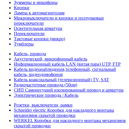
Зуммеры и микрфоны
Кнопки
Лампы к автомагнитолам
Микровыключатели и кнопки и ползунковые
переключатели
Осветительная арматура
Переключатели
Тактовые кнопки (микро)
Тумблеры
Кабель, провода
Акустический, микрофонный кабель
Информационный кабель LAN (витая пара) UTP, FTP
Кабель видеонаблюдения,телефонный, сигнальный
кабель, видеодомофонов
Кабель коаксиальный (телевизионный) TV, SAT
Радиочастотные провода (50ом)
СИП Самонесущий изолированный провод и арматура
Электрические провода / Кабель
Розетки, выключатели, рамки
Schneider electric Коробки для накладного монтажа
механизмов скрытой проводки
WERKEL Коробки для накладного монтажа механизмов
скрытой проводки