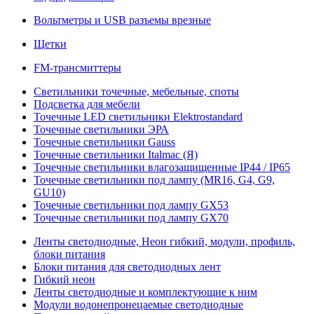
Вольтметры и USB разъемы врезные
Щетки
FM-трансмиттеры
Светильники точечные, мебельные, споты
Подсветка для мебели
Точечные LED светильники Elektrostandard
Точечные светильники ЭРА
Точечные светильники Gauss
Точечные светильники Italmac (Я)
Точечные светильники влагозащищенные IP44 / IP65
Точечные светильники под лампу (MR16, G4, G9,
GU10)
Точечные светильники под лампу GX53
Точечные светильники под лампу GX70
Ленты светодиодные, Неон гибкий, модули, профиль,
блоки питания
Блоки питания для светодиодных лент
Гибкий неон
Ленты светодиодные и комплектующие к ним
Модули водонепронецаемые светодиодные