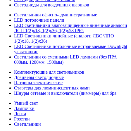
Светодиоды для воздушных шариков
Светильники офисно-административные
LED потолочные панели
LED светильники влагозащищенные линейные аналоги
ЛСП 1(2)х18, 1(2)х36, 1(2)х58 IP65
LED Светильники линейные (аналоги ЛВО/ЛПО
1(2)х18, 1(2)х36)
LED Светильники потолочные встраиваемые Downlight
ультатонкие
Светильники со сменными LED лампами (без ПРА
600мм, 1200мм, 1500мм)
Комплектующие для светильников
Драйверы светодиодные
Патроны электрические
Стартеры для люминисцентных ламп
Шнуры сетевые и выключатели (диммеры) для бра
Умный свет
Лампочки
Лента
Розетки
Светильники