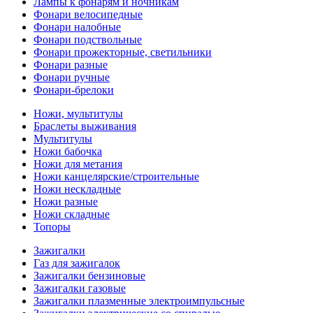
Лампы к фонарям и ночникам
Фонари велосипедные
Фонари налобные
Фонари подствольные
Фонари прожекторные, светильники
Фонари разные
Фонари ручные
Фонари-брелоки
Ножи, мультитулы
Браслеты выживания
Мультитулы
Ножи бабочка
Ножи для метания
Ножи канцелярские/строительные
Ножи нескладные
Ножи разные
Ножи складные
Топоры
Зажигалки
Газ для зажигалок
Зажигалки бензиновые
Зажигалки газовые
Зажигалки плазменные электроимпульсные