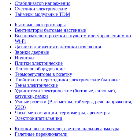
Стабилизатор напряжения
Счетчики электрические
Таймеры модульные TDM
Бытовые электротовары
Вентиляторы бытовые настенные
Выключатели и розетки с пультом или управлением по
Wi-Fi
Датчики движения и датчики освещения
Звонки дверные
Ночники
Плитки электрические
Тепловое оборудование
Терморегуляторы в розетку
Тройники и переходники электрические бытовые
Тэны электрические
Удлинители электрические (бытовые, силовые),
катушки, рамки
Умные розетки (Ваттметры, таймеры, реле напряжения,
УЗО)
Часы, метеостанции, термометры, ареометры
Электрокипятильники
Кнопки, выключатели, светосигнальная арматура
Галетные переключатели