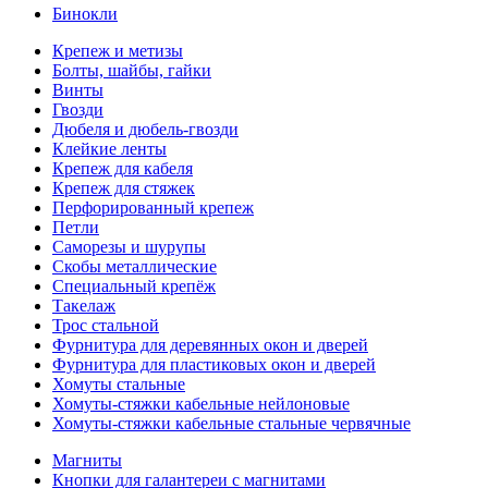
Бинокли
Крепеж и метизы
Болты, шайбы, гайки
Винты
Гвозди
Дюбеля и дюбель-гвозди
Клейкие ленты
Крепеж для кабеля
Крепеж для стяжек
Перфорированный крепеж
Петли
Саморезы и шурупы
Скобы металлические
Специальный крепёж
Такелаж
Трос стальной
Фурнитура для деревянных окон и дверей
Фурнитура для пластиковых окон и дверей
Хомуты стальные
Хомуты-стяжки кабельные нейлоновые
Хомуты-стяжки кабельные стальные червячные
Магниты
Кнопки для галантереи с магнитами