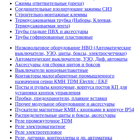
Сжимы ответвительные (орехи)
Соединительные изолирующие зажимы СИЗ
Строительно-монтажные клеммы
Термоусаживаемая трубка (Наборы, Клеевая,
Термоусаживаемая лента)
Трубы гладкие ПВХ и аксессуары
Трубы гофрированные пластиковые
Низковольтовое оборудование НВО (Автоматические
выключатели, УЗО, щиты, боксы, электросчетчики)
Автоматические выключатели, УЗО, Диф. автоматы
Аксессуары для сборки щитов и боксов
Выключатели концевые/пакетные
Контакторы малогабаритные промышленного
назначения серии КМН TDM Electric / EKF
Посты и пульты кнопочные, корпуса постов КП для
установки кнопок управления
Пробки, предохранители, плавкие вставки
Прочее модульное оборудование и аксессуары
Пускатели магнитные КМИ с кнопками в корпусе IP54
Распределительные щиты и боксы, аксессуары
Реле промежуточное TDM
Реле электромагнитное
Реле электротепловое
Реле, датчики, контроллеры и др. автоматика