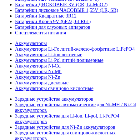
Батарейки ДИСКОВЫЕ 3V (CR, Li-MnO2)
Батарейки дисковые ЧАСОВЫЕ 1,55V (LR, SR)
Батарейки Квадратные 3R12
Батарейки Крона 9V (6F22, 6LR61)
Батарейки для слуховых аппаратов
Спецэлементы питания
Аккумуляторы
Аккумуляторы Li-Fe литий-железо-фосфатные LiFePO4
Аккумуляторы Li-ion литиевые
Аккумуляторы Li-Pol литий-полимерные
Аккумуляторы Ni-Cd
Аккумуляторы Ni-Mh
Аккумуляторы Ni-Zn
Аккумуляторы дисковые
Аккумуляторы свинцово-кислотные
Зарядные устройства аккумуляторов
Зарядные устройства автоматические для Ni-MH / Ni-Cd
аккумуляторов
Зарядные устройства для Li-ion, Li-pol, Li-FePO4
аккумуляторов
Зарядные устройства для Ni-Zn аккумуляторов
Зарядные устройства для свинцово-кислотных
аккумуляторов