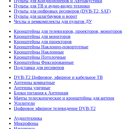
Пульты для Кондиционеров и Автоакустики
Пульты для ТВ и аудио-видео техники
Пульты для цифровых ресиверов (DVB-T2, SAT)
Пульты для шлагбаумов и ворот
Чехлы и ремкомплекты для пультов ДУ
Кронштейны для телевизоров, проекторов, мониторов
Кронштейны для мониторов
Кронштейны для проекторов
Кронштейны Наклонно-повортотные
Кронштейны Наклонные
Кронштейны Потолочные
Кронштейны Фиксированные
Подставки для ресиверов
DVB-T2 Цифровое, эфирное и кабельное ТВ
Антенны комнатные
Антенны уличные
Блоки питания к Антеннам
Мачты телескопические и кронштейны для антенн
Усилители
Цифровое эфирное телевидение DVB-Т2
Аудиотехника
Микрофоны
Наушники