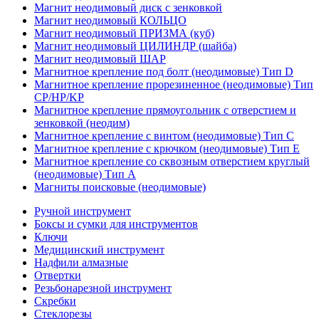
Магнит неодимовый диск с зенковкой
Магнит неодимовый КОЛЬЦО
Магнит неодимовый ПРИЗМА (куб)
Магнит неодимовый ЦИЛИНДР (шайба)
Магнит неодимовый ШАР
Магнитное крепление под болт (неодимовые) Тип D
Магнитное крепление прорезиненное (неодимовые) Тип
CP/HP/KP
Магнитное крепление прямоугольник с отверстием и
зенковкой (неодим)
Магнитное крепление с винтом (неодимовые) Тип С
Магнитное крепление с крючком (неодимовые) Тип Е
Магнитное крепление со сквозным отверстием круглый
(неодимовые) Тип А
Магниты поисковые (неодимовые)
Ручной инструмент
Боксы и сумки для инструментов
Ключи
Медицинский инструмент
Надфили алмазные
Отвертки
Резьбонарезной инструмент
Скребки
Стеклорезы