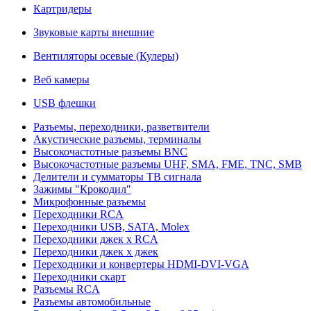
Картридеры
Звуковые карты внешние
Вентиляторы осевые (Кулеры)
Веб камеры
USB флешки
Разъемы, переходники, разветвители
Акустические разъемы, терминалы
Высокочастотные разъемы BNC
Высокочастотные разъемы UHF, SMA, FME, TNC, SMB
Делители и сумматоры ТВ сигнала
Зажимы "Крокодил"
Микрофонные разъемы
Переходники RCA
Переходники USB, SATA, Molex
Переходники джек х RCA
Переходники джек х джек
Переходники и конвертеры HDMI-DVI-VGA
Переходники скарт
Разъемы RCA
Разъемы автомобильные