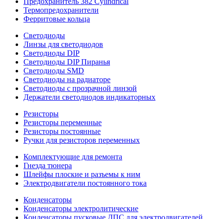
Предохранитель 382 Cylindrical
Термопредохранители
Ферритовые кольца
Светодиоды
Линзы для светодиодов
Светодиоды DIP
Светодиоды DIP Пиранья
Светодиоды SMD
Светодиоды на радиаторе
Светодиоды с прозрачной линзой
Держатели светодиодов индикаторных
Резисторы
Резисторы переменные
Резисторы постоянные
Ручки для резисторов переменных
Комплектующие для ремонта
Гнезда тюнера
Шлейфы плоские и разъемы к ним
Электродвигатели постоянного тока
Конденсаторы
Конденсаторы электролитические
Конденсаторы пусковые ДПС для электродвигателей