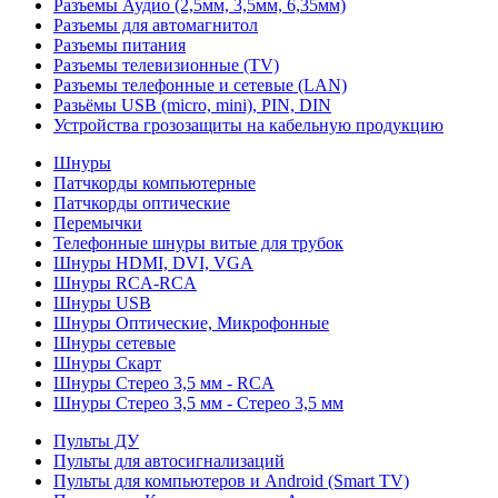
Разъемы Аудио (2,5мм, 3,5мм, 6,35мм)
Разъемы для автомагнитол
Разъемы питания
Разъемы телевизионные (TV)
Разъемы телефонные и сетевые (LAN)
Разьёмы USB (micro, mini), PIN, DIN
Устройства грозозащиты на кабельную продукцию
Шнуры
Патчкорды компьютерные
Патчкорды оптические
Перемычки
Телефонные шнуры витые для трубок
Шнуры HDMI, DVI, VGA
Шнуры RCA-RCA
Шнуры USB
Шнуры Оптические, Микрофонные
Шнуры сетевые
Шнуры Скарт
Шнуры Стерео 3,5 мм - RCA
Шнуры Стерео 3,5 мм - Стерео 3,5 мм
Пульты ДУ
Пульты для автосигнализаций
Пульты для компьютеров и Android (Smart TV)