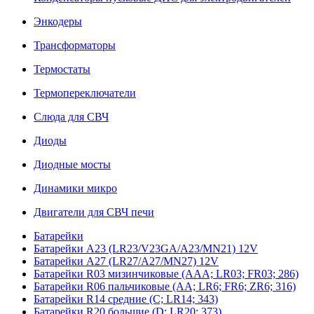
Энкодеры
Трансформаторы
Термостаты
Термопереключатели
Слюда для СВЧ
Диоды
Диодные мосты
Динамики микро
Двигатели для СВЧ печи
Батарейки
Батарейки A23 (LR23/V23GA/A23/MN21) 12V
Батарейки A27 (LR27/A27/MN27) 12V
Батарейки R03 мизинчиковые (AAA; LR03; FR03; 286)
Батарейки R06 пальчиковые (AA; LR6; FR6; ZR6; 316)
Батарейки R14 средние (C; LR14; 343)
Батарейки R20 большие (D; LR20; 373)