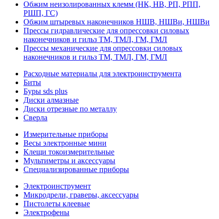
Обжим неизолированных клемм (НК, НВ, РП, РПП,
РШП, ГС)
Обжим штыревых наконечников НШВ, НШВи, НШВи
Прессы гидравлические для опрессовки силовых
наконечников и гильз ТМ, ТМЛ, ГМ, ГМЛ
Прессы механические для опрессовки силовых
наконечников и гильз ТМ, ТМЛ, ГМ, ГМЛ
Расходные материалы для электроинструмента
Биты
Буры sds plus
Диски алмазные
Диски отрезные по металлу
Сверла
Измерительные приборы
Весы электронные мини
Клещи токоизмерительные
Мультиметры и аксессуары
Специализированные приборы
Электроинструмент
Микродрели, граверы, аксессуары
Пистолеты клеевые
Электрофены