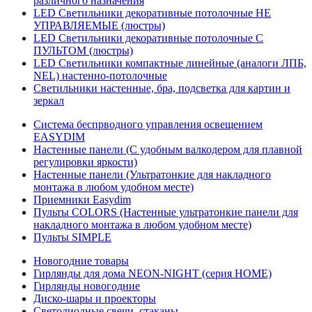
различного назначения
LED Светильники декоративные потолочные НЕ
УПРАВЛЯЕМЫЕ (люстры)
LED Светильники декоративные потолочные С
ПУЛЬТОМ (люстры)
LED Светильники компактные линейные (аналоги ЛПБ,
NEL) настенно-потолочные
Светильники настенные, бра, подсветка для картин и
зеркал
Система беспрводного управления освещением
EASYDIM
Настенные панели (С удобным валкодером для плавной
регулировки яркости)
Настенные панели (Ультратонкие для накладного
монтажа в любом удобном месте)
Приемники Easydim
Пульты COLORS (Настенные ультратонкие панели для
накладного монтажа в любом удобном месте)
Пульты SIMPLE
Новогодние товары
Гирлянды для дома NEON-NIGHT (серия HOME)
Гирлянды новогодние
Диско-шары и проекторы
Светодиодные свечи, стаканы