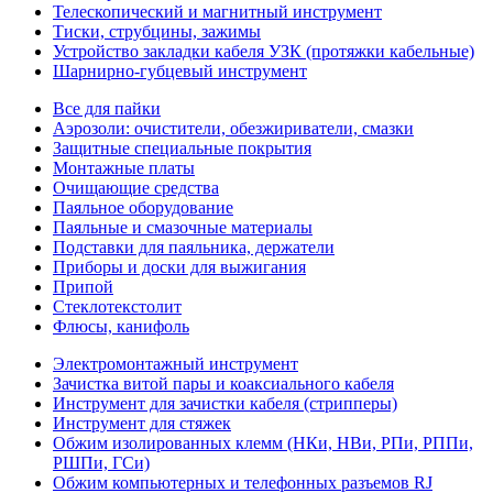
Телескопический и магнитный инструмент
Тиски, струбцины, зажимы
Устройство закладки кабеля УЗК (протяжки кабельные)
Шарнирно-губцевый инструмент
Все для пайки
Аэрозоли: очистители, обезжириватели, смазки
Защитные специальные покрытия
Монтажные платы
Очищающие средства
Паяльное оборудование
Паяльные и смазочные материалы
Подставки для паяльника, держатели
Приборы и доски для выжигания
Припой
Стеклотекстолит
Флюсы, канифоль
Электромонтажный инструмент
Зачистка витой пары и коаксиального кабеля
Инструмент для зачистки кабеля (стрипперы)
Инструмент для стяжек
Обжим изолированных клемм (НКи, НВи, РПи, РППи,
РШПи, ГСи)
Обжим компьютерных и телефонных разъемов RJ