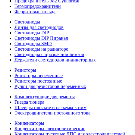
Предохранитель 382 Cylindrical
Термопредохранители
Ферритовые кольца
Светодиоды
Линзы для светодиодов
Светодиоды DIP
Светодиоды DIP Пиранья
Светодиоды SMD
Светодиоды на радиаторе
Светодиоды с прозрачной линзой
Держатели светодиодов индикаторных
Резисторы
Резисторы переменные
Резисторы постоянные
Ручки для резисторов переменных
Комплектующие для ремонта
Гнезда тюнера
Шлейфы плоские и разъемы к ним
Электродвигатели постоянного тока
Конденсаторы
Конденсаторы электролитические
Конденсаторы пусковые ДПС для электродвигателей