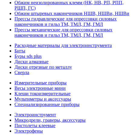
Обжим неизолированных клемм (НК, НВ, РП, РПП,
РШП, ГС)
Обжим штыревых наконечников НШВ, НШВи, НШВи
Прессы гидравлические для опрессовки силовых
наконечников и гильз ТМ, ТМЛ, ГМ, ГМЛ
Прессы механические для опрессовки силовых
наконечников и гильз ТМ, ТМЛ, ГМ, ГМЛ
Расходные материалы для электроинструмента
Биты
Буры sds plus
Диски алмазные
Диски отрезные по металлу
Сверла
Измерительные приборы
Весы электронные мини
Клещи токоизмерительные
Мультиметры и аксессуары
Специализированные приборы
Электроинструмент
Микродрели, граверы, аксессуары
Пистолеты клеевые
Электрофены