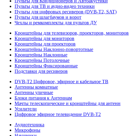
Пульты для Кондиционеров и Автоакустики
Пульты для ТВ и аудио-видео техники
Пульты для цифровых ресиверов (DVB-T2, SAT)
Пульты для шлагбаумов и ворот
Чехлы и ремкомплекты для пультов ДУ
Кронштейны для телевизоров, проекторов, мониторов
Кронштейны для мониторов
Кронштейны для проекторов
Кронштейны Наклонно-повортотные
Кронштейны Наклонные
Кронштейны Потолочные
Кронштейны Фиксированные
Подставки для ресиверов
DVB-T2 Цифровое, эфирное и кабельное ТВ
Антенны комнатные
Антенны уличные
Блоки питания к Антеннам
Мачты телескопические и кронштейны для антенн
Усилители
Цифровое эфирное телевидение DVB-Т2
Аудиотехника
Микрофоны
Наушники