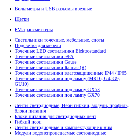
Вольтметры и USB разъемы врезные
Щетки
FM-трансмиттеры
Светильники точечные, мебельные, споты
Подсветка для мебели
Точечные LED светильники Elektrostandard
Точечные светильники ЭРА
Точечные светильники Gauss
Точечные светильники Italmac (Я)
Точечные светильники влагозащищенные IP44 / IP65
Точечные светильники под лампу (MR16, G4, G9,
GU10)
Точечные светильники под лампу GX53
Точечные светильники под лампу GX70
Ленты светодиодные, Неон гибкий, модули, профиль,
блоки питания
Блоки питания для светодиодных лент
Гибкий неон
Ленты светодиодные и комплектующие к ним
Модули водонепронецаемые светодиодные