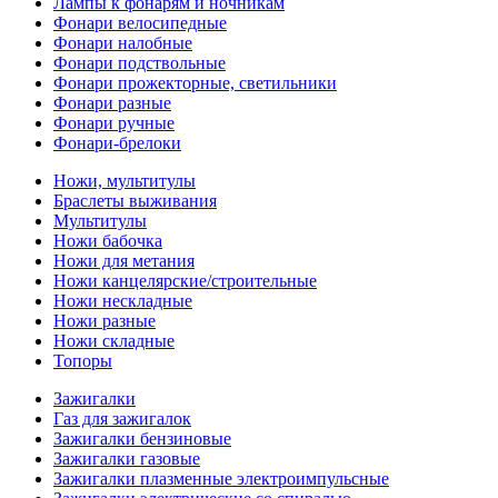
Лампы к фонарям и ночникам
Фонари велосипедные
Фонари налобные
Фонари подствольные
Фонари прожекторные, светильники
Фонари разные
Фонари ручные
Фонари-брелоки
Ножи, мультитулы
Браслеты выживания
Мультитулы
Ножи бабочка
Ножи для метания
Ножи канцелярские/строительные
Ножи нескладные
Ножи разные
Ножи складные
Топоры
Зажигалки
Газ для зажигалок
Зажигалки бензиновые
Зажигалки газовые
Зажигалки плазменные электроимпульсные