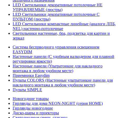
различного назначения
LED Светильники декоративные потолочные НЕ
УПРАВЛЯЕМЫЕ (люстры)
LED Светильники декоративные потолочные С
ПУЛЬТОМ (люстры)
LED Светильники компактные линейные (аналоги ЛПБ,
NEL) настенно-потолочные
Светильники настенные, бра, подсветка для картин и
зеркал
Система беспрводного управления освещением
EASYDIM
Настенные панели (С удобным валкодером для плавной
регулировки яркости)
Настенные панели (Ультратонкие для накладного
монтажа в любом удобном месте)
Приемники Easydim
Пульты COLORS (Настенные ультратонкие панели для
накладного монтажа в любом удобном месте)
Пульты SIMPLE
Новогодние товары
Гирлянды для дома NEON-NIGHT (серия HOME)
Гирлянды новогодние
Диско-шары и проекторы
Светодиодные свечи, стаканы