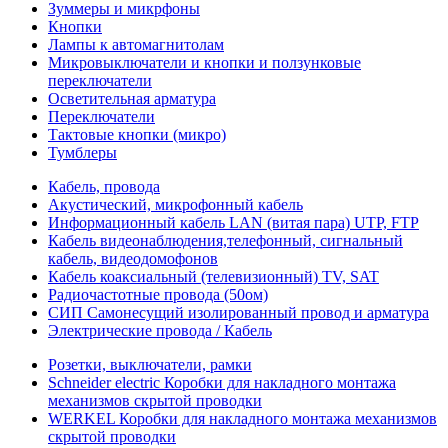
Зуммеры и микрфоны
Кнопки
Лампы к автомагнитолам
Микровыключатели и кнопки и ползунковые
переключатели
Осветительная арматура
Переключатели
Тактовые кнопки (микро)
Тумблеры
Кабель, провода
Акустический, микрофонный кабель
Информационный кабель LAN (витая пара) UTP, FTP
Кабель видеонаблюдения,телефонный, сигнальный
кабель, видеодомофонов
Кабель коаксиальный (телевизионный) TV, SAT
Радиочастотные провода (50ом)
СИП Самонесущий изолированный провод и арматура
Электрические провода / Кабель
Розетки, выключатели, рамки
Schneider electric Коробки для накладного монтажа
механизмов скрытой проводки
WERKEL Коробки для накладного монтажа механизмов
скрытой проводки