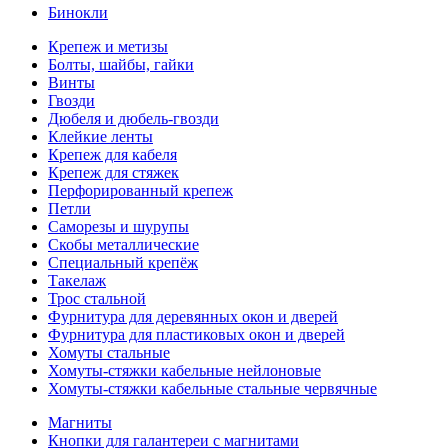
Бинокли
Крепеж и метизы
Болты, шайбы, гайки
Винты
Гвозди
Дюбеля и дюбель-гвозди
Клейкие ленты
Крепеж для кабеля
Крепеж для стяжек
Перфорированный крепеж
Петли
Саморезы и шурупы
Скобы металлические
Специальный крепёж
Такелаж
Трос стальной
Фурнитура для деревянных окон и дверей
Фурнитура для пластиковых окон и дверей
Хомуты стальные
Хомуты-стяжки кабельные нейлоновые
Хомуты-стяжки кабельные стальные червячные
Магниты
Кнопки для галантереи с магнитами