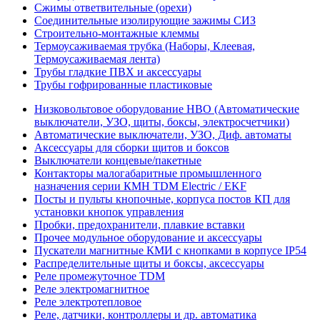
Сжимы ответвительные (орехи)
Соединительные изолирующие зажимы СИЗ
Строительно-монтажные клеммы
Термоусаживаемая трубка (Наборы, Клеевая,
Термоусаживаемая лента)
Трубы гладкие ПВХ и аксессуары
Трубы гофрированные пластиковые
Низковольтовое оборудование НВО (Автоматические
выключатели, УЗО, щиты, боксы, электросчетчики)
Автоматические выключатели, УЗО, Диф. автоматы
Аксессуары для сборки щитов и боксов
Выключатели концевые/пакетные
Контакторы малогабаритные промышленного
назначения серии КМН TDM Electric / EKF
Посты и пульты кнопочные, корпуса постов КП для
установки кнопок управления
Пробки, предохранители, плавкие вставки
Прочее модульное оборудование и аксессуары
Пускатели магнитные КМИ с кнопками в корпусе IP54
Распределительные щиты и боксы, аксессуары
Реле промежуточное TDM
Реле электромагнитное
Реле электротепловое
Реле, датчики, контроллеры и др. автоматика