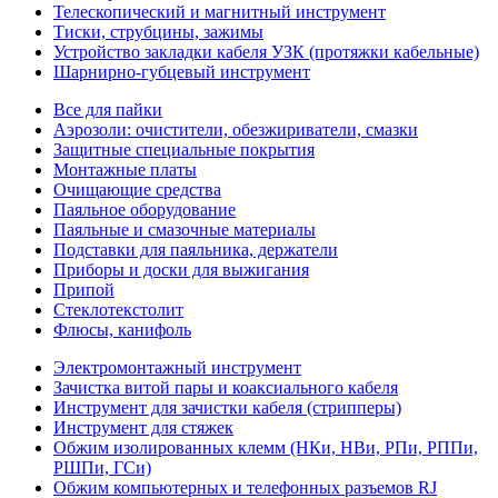
Телескопический и магнитный инструмент
Тиски, струбцины, зажимы
Устройство закладки кабеля УЗК (протяжки кабельные)
Шарнирно-губцевый инструмент
Все для пайки
Аэрозоли: очистители, обезжириватели, смазки
Защитные специальные покрытия
Монтажные платы
Очищающие средства
Паяльное оборудование
Паяльные и смазочные материалы
Подставки для паяльника, держатели
Приборы и доски для выжигания
Припой
Стеклотекстолит
Флюсы, канифоль
Электромонтажный инструмент
Зачистка витой пары и коаксиального кабеля
Инструмент для зачистки кабеля (стрипперы)
Инструмент для стяжек
Обжим изолированных клемм (НКи, НВи, РПи, РППи,
РШПи, ГСи)
Обжим компьютерных и телефонных разъемов RJ