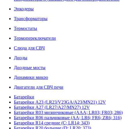
Энкодеры
Трансформаторы
Термостаты
Термопереключатели
Слюда для СВЧ
Диоды
Диодные мосты
Динамики микро
Двигатели для СВЧ печи
Батарейки
Батарейки A23 (LR23/V23GA/A23/MN21) 12V
Батарейки A27 (LR27/A27/MN27) 12V
Батарейки R03 мизинчиковые (AAA; LR03; FR03; 286)
Батарейки R06 пальчиковые (AA; LR6; FR6; ZR6; 316)
Батарейки R14 средние (C; LR14; 343)
Батарейки R20 большие (D; LR20; 373)