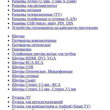
Разъемы Аудио (2,5мм, 3,5мм, 6,35мм)
Разъемы для автомагнитол
Разъемы питания
Разъемы телевизионные (TV)
Разъемы телефонные и сетевые (LAN)
Разьёмы USB (micro, mini), PIN, DIN
Устройства грозозащиты на кабельную продукцию
Шнуры
Патчкорды компьютерные
Патчкорды оптические
Перемычки
Телефонные шнуры витые для трубок
Шнуры HDMI, DVI, VGA
Шнуры RCA-RCA
Шнуры USB
Шнуры Оптические, Микрофонные
Шнуры сетевые
Шнуры Скарт
Шнуры Стерео 3,5 мм - RCA
Шнуры Стерео 3,5 мм - Стерео 3,5 мм
Пульты ДУ
Пульты для автосигнализаций
Пульты для компьютеров и Android (Smart TV)