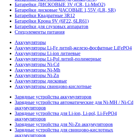
Батарейки ДИСКОВЫЕ 3V (CR, Li-MnO2)
Батарейки дисковые ЧАСОВЫЕ 1,55V (LR, SR)
Батарейки Квадратные 3R12
Батарейки Крона 9V (6F22, 6LR61)
Батарейки для слуховых аппаратов
Спецэлементы питания
Аккумуляторы
Аккумуляторы Li-Fe литий-железо-фосфатные LiFePO4
Аккумуляторы Li-ion литиевые
Аккумуляторы Li-Pol литий-полимерные
Аккумуляторы Ni-Cd
Аккумуляторы Ni-Mh
Аккумуляторы Ni-Zn
Аккумуляторы дисковые
Аккумуляторы свинцово-кислотные
Зарядные устройства аккумуляторов
Зарядные устройства автоматические для Ni-MH / Ni-Cd
аккумуляторов
Зарядные устройства для Li-ion, Li-pol, Li-FePO4
аккумуляторов
Зарядные устройства для Ni-Zn аккумуляторов
Зарядные устройства для свинцово-кислотных
аккумуляторов