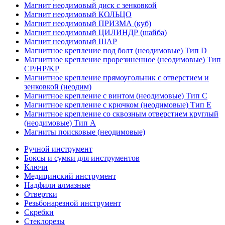
Магнит неодимовый диск с зенковкой
Магнит неодимовый КОЛЬЦО
Магнит неодимовый ПРИЗМА (куб)
Магнит неодимовый ЦИЛИНДР (шайба)
Магнит неодимовый ШАР
Магнитное крепление под болт (неодимовые) Тип D
Магнитное крепление прорезиненное (неодимовые) Тип
CP/HP/KP
Магнитное крепление прямоугольник с отверстием и
зенковкой (неодим)
Магнитное крепление с винтом (неодимовые) Тип С
Магнитное крепление с крючком (неодимовые) Тип Е
Магнитное крепление со сквозным отверстием круглый
(неодимовые) Тип А
Магниты поисковые (неодимовые)
Ручной инструмент
Боксы и сумки для инструментов
Ключи
Медицинский инструмент
Надфили алмазные
Отвертки
Резьбонарезной инструмент
Скребки
Стеклорезы