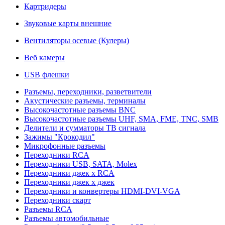
Картридеры
Звуковые карты внешние
Вентиляторы осевые (Кулеры)
Веб камеры
USB флешки
Разъемы, переходники, разветвители
Акустические разъемы, терминалы
Высокочастотные разъемы BNC
Высокочастотные разъемы UHF, SMA, FME, TNC, SMB
Делители и сумматоры ТВ сигнала
Зажимы "Крокодил"
Микрофонные разъемы
Переходники RCA
Переходники USB, SATA, Molex
Переходники джек х RCA
Переходники джек х джек
Переходники и конвертеры HDMI-DVI-VGA
Переходники скарт
Разъемы RCA
Разъемы автомобильные