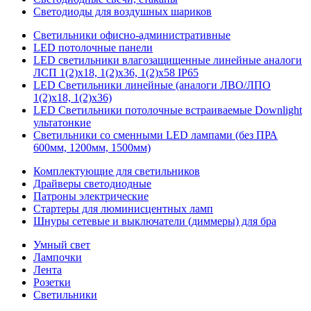
Светодиоды для воздушных шариков
Светильники офисно-административные
LED потолочные панели
LED светильники влагозащищенные линейные аналоги
ЛСП 1(2)х18, 1(2)х36, 1(2)х58 IP65
LED Светильники линейные (аналоги ЛВО/ЛПО
1(2)х18, 1(2)х36)
LED Светильники потолочные встраиваемые Downlight
ультатонкие
Светильники со сменными LED лампами (без ПРА
600мм, 1200мм, 1500мм)
Комплектующие для светильников
Драйверы светодиодные
Патроны электрические
Стартеры для люминисцентных ламп
Шнуры сетевые и выключатели (диммеры) для бра
Умный свет
Лампочки
Лента
Розетки
Светильники