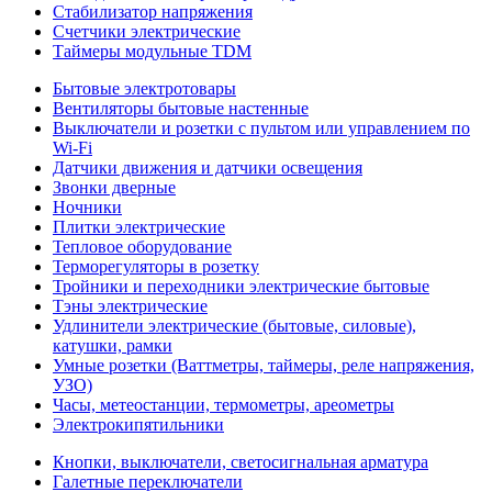
Стабилизатор напряжения
Счетчики электрические
Таймеры модульные TDM
Бытовые электротовары
Вентиляторы бытовые настенные
Выключатели и розетки с пультом или управлением по
Wi-Fi
Датчики движения и датчики освещения
Звонки дверные
Ночники
Плитки электрические
Тепловое оборудование
Терморегуляторы в розетку
Тройники и переходники электрические бытовые
Тэны электрические
Удлинители электрические (бытовые, силовые),
катушки, рамки
Умные розетки (Ваттметры, таймеры, реле напряжения,
УЗО)
Часы, метеостанции, термометры, ареометры
Электрокипятильники
Кнопки, выключатели, светосигнальная арматура
Галетные переключатели