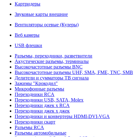
Картридеры
Звуковые карты внешние
Вентиляторы осевые (Кулеры)
Веб камеры
USB флешки
Разъемы, переходники, разветвители
Акустические разъемы, терминалы
Высокочастотные разъемы BNC
Высокочастотные разъемы UHF, SMA, FME, TNC, SMB
Делители и сумматоры ТВ сигнала
Зажимы "Крокодил"
Микрофонные разъемы
Переходники RCA
Переходники USB, SATA, Molex
Переходники джек х RCA
Переходники джек х джек
Переходники и конвертеры HDMI-DVI-VGA
Переходники скарт
Разъемы RCA
Разъемы автомобильные