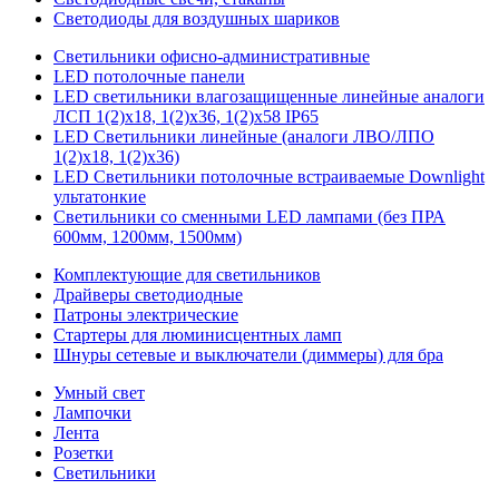
Светодиоды для воздушных шариков
Светильники офисно-административные
LED потолочные панели
LED светильники влагозащищенные линейные аналоги
ЛСП 1(2)х18, 1(2)х36, 1(2)х58 IP65
LED Светильники линейные (аналоги ЛВО/ЛПО
1(2)х18, 1(2)х36)
LED Светильники потолочные встраиваемые Downlight
ультатонкие
Светильники со сменными LED лампами (без ПРА
600мм, 1200мм, 1500мм)
Комплектующие для светильников
Драйверы светодиодные
Патроны электрические
Стартеры для люминисцентных ламп
Шнуры сетевые и выключатели (диммеры) для бра
Умный свет
Лампочки
Лента
Розетки
Светильники