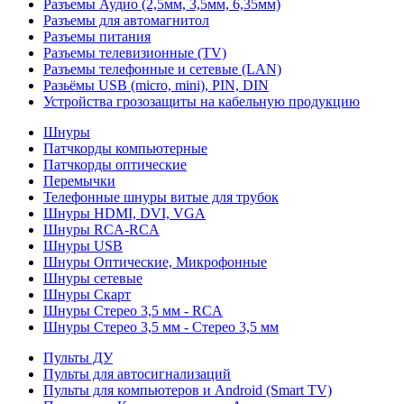
Разъемы Аудио (2,5мм, 3,5мм, 6,35мм)
Разъемы для автомагнитол
Разъемы питания
Разъемы телевизионные (TV)
Разъемы телефонные и сетевые (LAN)
Разьёмы USB (micro, mini), PIN, DIN
Устройства грозозащиты на кабельную продукцию
Шнуры
Патчкорды компьютерные
Патчкорды оптические
Перемычки
Телефонные шнуры витые для трубок
Шнуры HDMI, DVI, VGA
Шнуры RCA-RCA
Шнуры USB
Шнуры Оптические, Микрофонные
Шнуры сетевые
Шнуры Скарт
Шнуры Стерео 3,5 мм - RCA
Шнуры Стерео 3,5 мм - Стерео 3,5 мм
Пульты ДУ
Пульты для автосигнализаций
Пульты для компьютеров и Android (Smart TV)