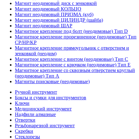
Магнит неодимовый диск с зенковкой
Магнит неодимовый КОЛЬЦО
Магнит неодимовый ПРИЗМА (куб)
Магнит неодимовый ЦИЛИНДР (шайба)
Магнит неодимовый ШАР
Магнитное крепление под болт (неодимовые) Тип D
Магнитное крепление прорезиненное (неодимовые) Тип
CP/HP/KP
Магнитное крепление прямоугольник с отверстием и
зенковкой (неодим)
Магнитное крепление с винтом (неодимовые) Тип С
Магнитное крепление с крючком (неодимовые) Тип Е
Магнитное крепление со сквозным отверстием круглый
(неодимовые) Тип А
Магниты поисковые (неодимовые)
Ручной инструмент
Боксы и сумки для инструментов
Ключи
Медицинский инструмент
Надфили алмазные
Отвертки
Резьбонарезной инструмент
Скребки
Стеклорезы