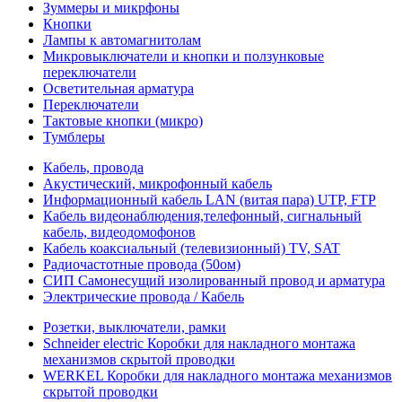
Зуммеры и микрфоны
Кнопки
Лампы к автомагнитолам
Микровыключатели и кнопки и ползунковые
переключатели
Осветительная арматура
Переключатели
Тактовые кнопки (микро)
Тумблеры
Кабель, провода
Акустический, микрофонный кабель
Информационный кабель LAN (витая пара) UTP, FTP
Кабель видеонаблюдения,телефонный, сигнальный
кабель, видеодомофонов
Кабель коаксиальный (телевизионный) TV, SAT
Радиочастотные провода (50ом)
СИП Самонесущий изолированный провод и арматура
Электрические провода / Кабель
Розетки, выключатели, рамки
Schneider electric Коробки для накладного монтажа
механизмов скрытой проводки
WERKEL Коробки для накладного монтажа механизмов
скрытой проводки