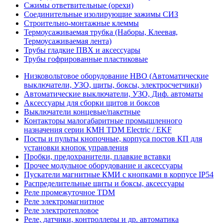
Сжимы ответвительные (орехи)
Соединительные изолирующие зажимы СИЗ
Строительно-монтажные клеммы
Термоусаживаемая трубка (Наборы, Клеевая,
Термоусаживаемая лента)
Трубы гладкие ПВХ и аксессуары
Трубы гофрированные пластиковые
Низковольтовое оборудование НВО (Автоматические
выключатели, УЗО, щиты, боксы, электросчетчики)
Автоматические выключатели, УЗО, Диф. автоматы
Аксессуары для сборки щитов и боксов
Выключатели концевые/пакетные
Контакторы малогабаритные промышленного
назначения серии КМН TDM Electric / EKF
Посты и пульты кнопочные, корпуса постов КП для
установки кнопок управления
Пробки, предохранители, плавкие вставки
Прочее модульное оборудование и аксессуары
Пускатели магнитные КМИ с кнопками в корпусе IP54
Распределительные щиты и боксы, аксессуары
Реле промежуточное TDM
Реле электромагнитное
Реле электротепловое
Реле, датчики, контроллеры и др. автоматика