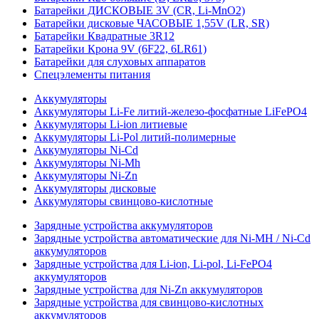
Батарейки ДИСКОВЫЕ 3V (CR, Li-MnO2)
Батарейки дисковые ЧАСОВЫЕ 1,55V (LR, SR)
Батарейки Квадратные 3R12
Батарейки Крона 9V (6F22, 6LR61)
Батарейки для слуховых аппаратов
Спецэлементы питания
Аккумуляторы
Аккумуляторы Li-Fe литий-железо-фосфатные LiFePO4
Аккумуляторы Li-ion литиевые
Аккумуляторы Li-Pol литий-полимерные
Аккумуляторы Ni-Cd
Аккумуляторы Ni-Mh
Аккумуляторы Ni-Zn
Аккумуляторы дисковые
Аккумуляторы свинцово-кислотные
Зарядные устройства аккумуляторов
Зарядные устройства автоматические для Ni-MH / Ni-Cd
аккумуляторов
Зарядные устройства для Li-ion, Li-pol, Li-FePO4
аккумуляторов
Зарядные устройства для Ni-Zn аккумуляторов
Зарядные устройства для свинцово-кислотных
аккумуляторов