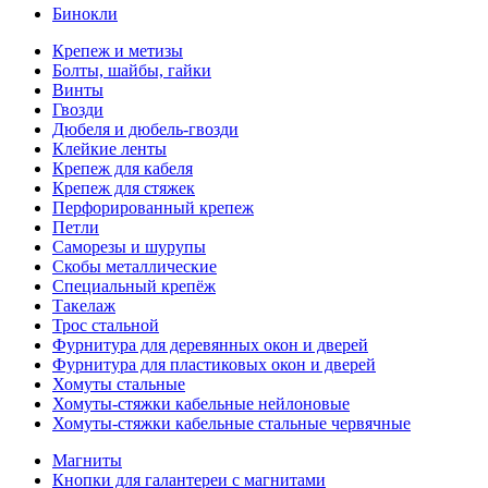
Бинокли
Крепеж и метизы
Болты, шайбы, гайки
Винты
Гвозди
Дюбеля и дюбель-гвозди
Клейкие ленты
Крепеж для кабеля
Крепеж для стяжек
Перфорированный крепеж
Петли
Саморезы и шурупы
Скобы металлические
Специальный крепёж
Такелаж
Трос стальной
Фурнитура для деревянных окон и дверей
Фурнитура для пластиковых окон и дверей
Хомуты стальные
Хомуты-стяжки кабельные нейлоновые
Хомуты-стяжки кабельные стальные червячные
Магниты
Кнопки для галантереи с магнитами