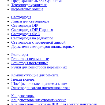
Предохранитель 382 Cylindrical
Термопредохранители
Ферритовые кольца
Светодиоды
Линзы для светодиодов
Светодиоды DIP
Светодиоды DIP Пиранья
Светодиоды SMD
Светодиоды на радиаторе
Светодиоды с прозрачной линзой
Держатели светодиодов индикаторных
Резисторы
Резисторы переменные
Резисторы постоянные
Ручки для резисторов переменных
Комплектующие для ремонта
Гнезда тюнера
Шлейфы плоские и разъемы к ним
Электродвигатели постоянного тока
Конденсаторы
Конденсаторы электролитические
Конденсаторы пусковые ДПС для электродвигателей