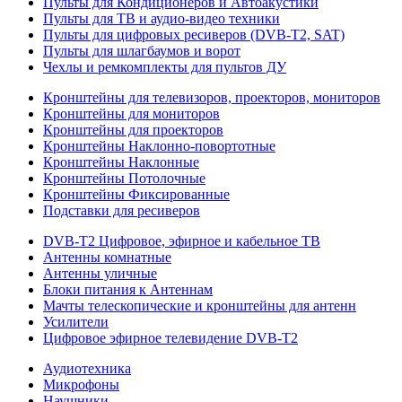
Пульты для Кондиционеров и Автоакустики
Пульты для ТВ и аудио-видео техники
Пульты для цифровых ресиверов (DVB-T2, SAT)
Пульты для шлагбаумов и ворот
Чехлы и ремкомплекты для пультов ДУ
Кронштейны для телевизоров, проекторов, мониторов
Кронштейны для мониторов
Кронштейны для проекторов
Кронштейны Наклонно-повортотные
Кронштейны Наклонные
Кронштейны Потолочные
Кронштейны Фиксированные
Подставки для ресиверов
DVB-T2 Цифровое, эфирное и кабельное ТВ
Антенны комнатные
Антенны уличные
Блоки питания к Антеннам
Мачты телескопические и кронштейны для антенн
Усилители
Цифровое эфирное телевидение DVB-Т2
Аудиотехника
Микрофоны
Наушники