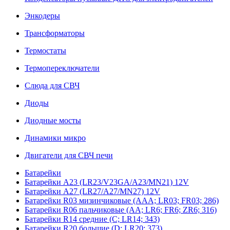
Энкодеры
Трансформаторы
Термостаты
Термопереключатели
Слюда для СВЧ
Диоды
Диодные мосты
Динамики микро
Двигатели для СВЧ печи
Батарейки
Батарейки A23 (LR23/V23GA/A23/MN21) 12V
Батарейки A27 (LR27/A27/MN27) 12V
Батарейки R03 мизинчиковые (AAA; LR03; FR03; 286)
Батарейки R06 пальчиковые (AA; LR6; FR6; ZR6; 316)
Батарейки R14 средние (C; LR14; 343)
Батарейки R20 большие (D; LR20; 373)