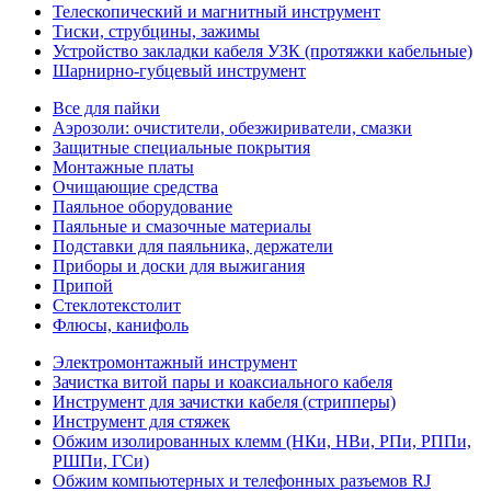
Телескопический и магнитный инструмент
Тиски, струбцины, зажимы
Устройство закладки кабеля УЗК (протяжки кабельные)
Шарнирно-губцевый инструмент
Все для пайки
Аэрозоли: очистители, обезжириватели, смазки
Защитные специальные покрытия
Монтажные платы
Очищающие средства
Паяльное оборудование
Паяльные и смазочные материалы
Подставки для паяльника, держатели
Приборы и доски для выжигания
Припой
Стеклотекстолит
Флюсы, канифоль
Электромонтажный инструмент
Зачистка витой пары и коаксиального кабеля
Инструмент для зачистки кабеля (стрипперы)
Инструмент для стяжек
Обжим изолированных клемм (НКи, НВи, РПи, РППи,
РШПи, ГСи)
Обжим компьютерных и телефонных разъемов RJ