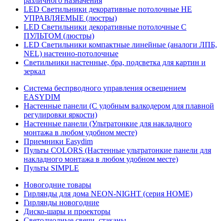
различного назначения
LED Светильники декоративные потолочные НЕ
УПРАВЛЯЕМЫЕ (люстры)
LED Светильники декоративные потолочные С
ПУЛЬТОМ (люстры)
LED Светильники компактные линейные (аналоги ЛПБ,
NEL) настенно-потолочные
Светильники настенные, бра, подсветка для картин и
зеркал
Система беспрводного управления освещением
EASYDIM
Настенные панели (С удобным валкодером для плавной
регулировки яркости)
Настенные панели (Ультратонкие для накладного
монтажа в любом удобном месте)
Приемники Easydim
Пульты COLORS (Настенные ультратонкие панели для
накладного монтажа в любом удобном месте)
Пульты SIMPLE
Новогодние товары
Гирлянды для дома NEON-NIGHT (серия HOME)
Гирлянды новогодние
Диско-шары и проекторы
Светодиодные свечи, стаканы