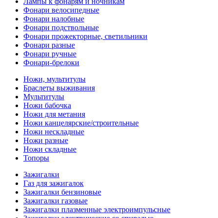
Лампы к фонарям и ночникам
Фонари велосипедные
Фонари налобные
Фонари подствольные
Фонари прожекторные, светильники
Фонари разные
Фонари ручные
Фонари-брелоки
Ножи, мультитулы
Браслеты выживания
Мультитулы
Ножи бабочка
Ножи для метания
Ножи канцелярские/строительные
Ножи нескладные
Ножи разные
Ножи складные
Топоры
Зажигалки
Газ для зажигалок
Зажигалки бензиновые
Зажигалки газовые
Зажигалки плазменные электроимпульсные