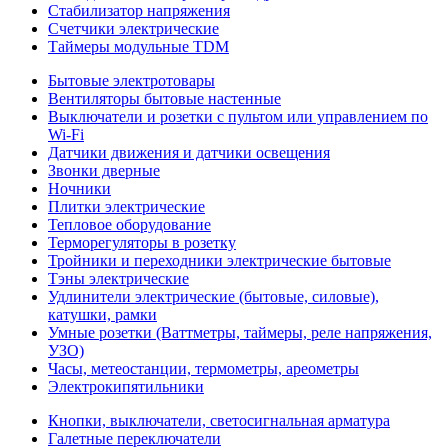
Стабилизатор напряжения
Счетчики электрические
Таймеры модульные TDM
Бытовые электротовары
Вентиляторы бытовые настенные
Выключатели и розетки с пультом или управлением по
Wi-Fi
Датчики движения и датчики освещения
Звонки дверные
Ночники
Плитки электрические
Тепловое оборудование
Терморегуляторы в розетку
Тройники и переходники электрические бытовые
Тэны электрические
Удлинители электрические (бытовые, силовые),
катушки, рамки
Умные розетки (Ваттметры, таймеры, реле напряжения,
УЗО)
Часы, метеостанции, термометры, ареометры
Электрокипятильники
Кнопки, выключатели, светосигнальная арматура
Галетные переключатели