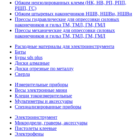
Обжим неизолированных клемм (НК, НВ, РП, РПП,
РШП, ГС)
Обжим штыревых наконечников НШВ, НШВи, НШВи
Прессы гидравлические для опрессовки силовых
наконечников и гильз ТМ, ТМЛ, ГМ, ГМЛ
Прессы механические для опрессовки силовых
наконечников и гильз ТМ, ТМЛ, ГМ, ГМЛ
Расходные материалы для электроинструмента
Биты
Буры sds plus
Диски алмазные
Диски отрезные по металлу
Сверла
Измерительные приборы
Весы электронные мини
Клещи токоизмерительные
Мультиметры и аксессуары
Специализированные приборы
Электроинструмент
Микродрели, граверы, аксессуары
Пистолеты клеевые
Электрофены