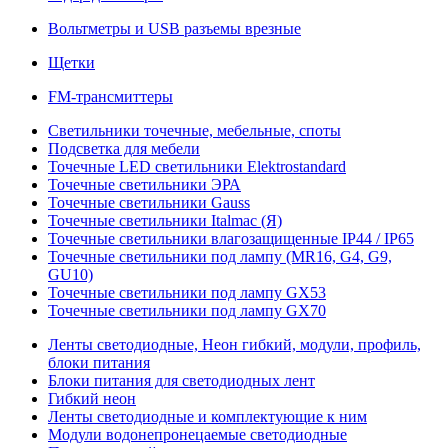
Вольтметры и USB разъемы врезные
Щетки
FM-трансмиттеры
Светильники точечные, мебельные, споты
Подсветка для мебели
Точечные LED светильники Elektrostandard
Точечные светильники ЭРА
Точечные светильники Gauss
Точечные светильники Italmac (Я)
Точечные светильники влагозащищенные IP44 / IP65
Точечные светильники под лампу (MR16, G4, G9,
GU10)
Точечные светильники под лампу GX53
Точечные светильники под лампу GX70
Ленты светодиодные, Неон гибкий, модули, профиль,
блоки питания
Блоки питания для светодиодных лент
Гибкий неон
Ленты светодиодные и комплектующие к ним
Модули водонепронецаемые светодиодные