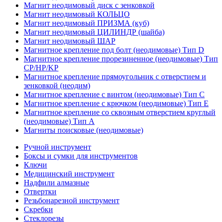
Магнит неодимовый диск с зенковкой
Магнит неодимовый КОЛЬЦО
Магнит неодимовый ПРИЗМА (куб)
Магнит неодимовый ЦИЛИНДР (шайба)
Магнит неодимовый ШАР
Магнитное крепление под болт (неодимовые) Тип D
Магнитное крепление прорезиненное (неодимовые) Тип
CP/HP/KP
Магнитное крепление прямоугольник с отверстием и
зенковкой (неодим)
Магнитное крепление с винтом (неодимовые) Тип С
Магнитное крепление с крючком (неодимовые) Тип Е
Магнитное крепление со сквозным отверстием круглый
(неодимовые) Тип А
Магниты поисковые (неодимовые)
Ручной инструмент
Боксы и сумки для инструментов
Ключи
Медицинский инструмент
Надфили алмазные
Отвертки
Резьбонарезной инструмент
Скребки
Стеклорезы