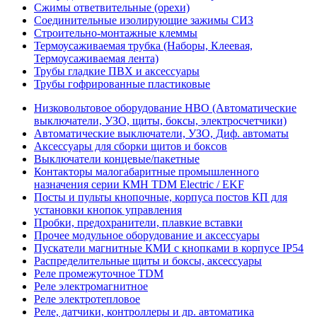
Сжимы ответвительные (орехи)
Соединительные изолирующие зажимы СИЗ
Строительно-монтажные клеммы
Термоусаживаемая трубка (Наборы, Клеевая,
Термоусаживаемая лента)
Трубы гладкие ПВХ и аксессуары
Трубы гофрированные пластиковые
Низковольтовое оборудование НВО (Автоматические
выключатели, УЗО, щиты, боксы, электросчетчики)
Автоматические выключатели, УЗО, Диф. автоматы
Аксессуары для сборки щитов и боксов
Выключатели концевые/пакетные
Контакторы малогабаритные промышленного
назначения серии КМН TDM Electric / EKF
Посты и пульты кнопочные, корпуса постов КП для
установки кнопок управления
Пробки, предохранители, плавкие вставки
Прочее модульное оборудование и аксессуары
Пускатели магнитные КМИ с кнопками в корпусе IP54
Распределительные щиты и боксы, аксессуары
Реле промежуточное TDM
Реле электромагнитное
Реле электротепловое
Реле, датчики, контроллеры и др. автоматика