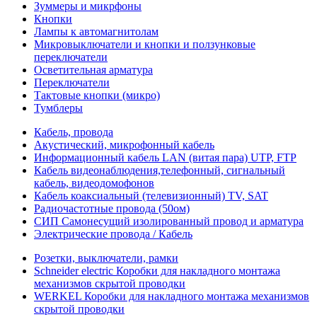
Зуммеры и микрфоны
Кнопки
Лампы к автомагнитолам
Микровыключатели и кнопки и ползунковые
переключатели
Осветительная арматура
Переключатели
Тактовые кнопки (микро)
Тумблеры
Кабель, провода
Акустический, микрофонный кабель
Информационный кабель LAN (витая пара) UTP, FTP
Кабель видеонаблюдения,телефонный, сигнальный
кабель, видеодомофонов
Кабель коаксиальный (телевизионный) TV, SAT
Радиочастотные провода (50ом)
СИП Самонесущий изолированный провод и арматура
Электрические провода / Кабель
Розетки, выключатели, рамки
Schneider electric Коробки для накладного монтажа
механизмов скрытой проводки
WERKEL Коробки для накладного монтажа механизмов
скрытой проводки