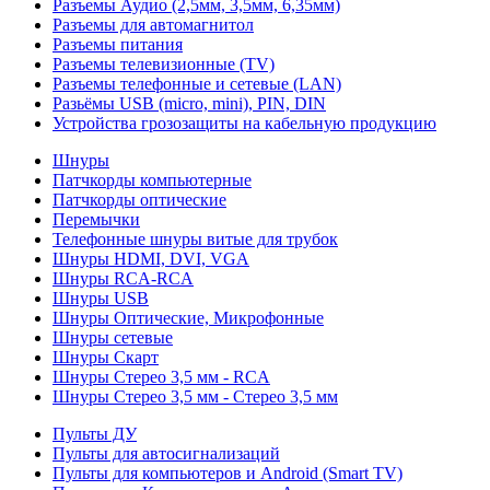
Разъемы Аудио (2,5мм, 3,5мм, 6,35мм)
Разъемы для автомагнитол
Разъемы питания
Разъемы телевизионные (TV)
Разъемы телефонные и сетевые (LAN)
Разьёмы USB (micro, mini), PIN, DIN
Устройства грозозащиты на кабельную продукцию
Шнуры
Патчкорды компьютерные
Патчкорды оптические
Перемычки
Телефонные шнуры витые для трубок
Шнуры HDMI, DVI, VGA
Шнуры RCA-RCA
Шнуры USB
Шнуры Оптические, Микрофонные
Шнуры сетевые
Шнуры Скарт
Шнуры Стерео 3,5 мм - RCA
Шнуры Стерео 3,5 мм - Стерео 3,5 мм
Пульты ДУ
Пульты для автосигнализаций
Пульты для компьютеров и Android (Smart TV)