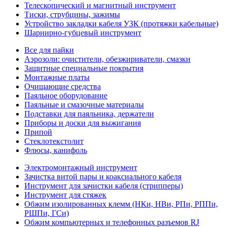
Телескопический и магнитный инструмент
Тиски, струбцины, зажимы
Устройство закладки кабеля УЗК (протяжки кабельные)
Шарнирно-губцевый инструмент
Все для пайки
Аэрозоли: очистители, обезжириватели, смазки
Защитные специальные покрытия
Монтажные платы
Очищающие средства
Паяльное оборудование
Паяльные и смазочные материалы
Подставки для паяльника, держатели
Приборы и доски для выжигания
Припой
Стеклотекстолит
Флюсы, канифоль
Электромонтажный инструмент
Зачистка витой пары и коаксиального кабеля
Инструмент для зачистки кабеля (стрипперы)
Инструмент для стяжек
Обжим изолированных клемм (НКи, НВи, РПи, РППи,
РШПи, ГСи)
Обжим компьютерных и телефонных разъемов RJ