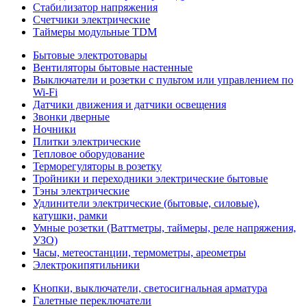
Стабилизатор напряжения
Счетчики электрические
Таймеры модульные TDM
Бытовые электротовары
Вентиляторы бытовые настенные
Выключатели и розетки с пультом или управлением по
Wi-Fi
Датчики движения и датчики освещения
Звонки дверные
Ночники
Плитки электрические
Тепловое оборудование
Терморегуляторы в розетку
Тройники и переходники электрические бытовые
Тэны электрические
Удлинители электрические (бытовые, силовые),
катушки, рамки
Умные розетки (Ваттметры, таймеры, реле напряжения,
УЗО)
Часы, метеостанции, термометры, ареометры
Электрокипятильники
Кнопки, выключатели, светосигнальная арматура
Галетные переключатели