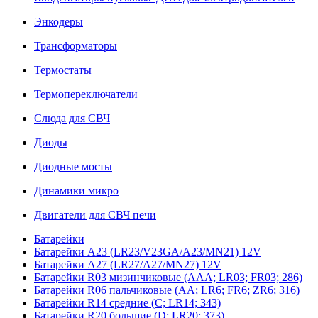
Энкодеры
Трансформаторы
Термостаты
Термопереключатели
Слюда для СВЧ
Диоды
Диодные мосты
Динамики микро
Двигатели для СВЧ печи
Батарейки
Батарейки A23 (LR23/V23GA/A23/MN21) 12V
Батарейки A27 (LR27/A27/MN27) 12V
Батарейки R03 мизинчиковые (AAA; LR03; FR03; 286)
Батарейки R06 пальчиковые (AA; LR6; FR6; ZR6; 316)
Батарейки R14 средние (C; LR14; 343)
Батарейки R20 большие (D; LR20; 373)