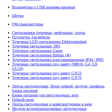
Вольтметры и USB разъемы врезные
Щетки
FM-трансмиттеры
Светильники точечные, мебельные, споты
Подсветка для мебели
Точечные LED светильники Elektrostandard
Точечные светильники ЭРА
Точечные светильники Gauss
Точечные светильники Italmac (Я)
Точечные светильники влагозащищенные IP44 / IP65
Точечные светильники под лампу (MR16, G4, G9,
GU10)
Точечные светильники под лампу GX53
Точечные светильники под лампу GX70
Ленты светодиодные, Неон гибкий, модули, профиль,
блоки питания
Блоки питания для светодиодных лент
Гибкий неон
Ленты светодиодные и комплектующие к ним
Модули водонепронецаемые светодиодные