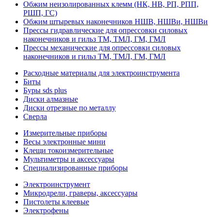
Обжим неизолированных клемм (НК, НВ, РП, РПП,
РШП, ГС)
Обжим штыревых наконечников НШВ, НШВи, НШВи
Прессы гидравлические для опрессовки силовых
наконечников и гильз ТМ, ТМЛ, ГМ, ГМЛ
Прессы механические для опрессовки силовых
наконечников и гильз ТМ, ТМЛ, ГМ, ГМЛ
Расходные материалы для электроинструмента
Биты
Буры sds plus
Диски алмазные
Диски отрезные по металлу
Сверла
Измерительные приборы
Весы электронные мини
Клещи токоизмерительные
Мультиметры и аксессуары
Специализированные приборы
Электроинструмент
Микродрели, граверы, аксессуары
Пистолеты клеевые
Электрофены