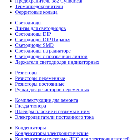
Предохранитель 382 Cylindrical
Термопредохранители
Ферритовые кольца
Светодиоды
Линзы для светодиодов
Светодиоды DIP
Светодиоды DIP Пиранья
Светодиоды SMD
Светодиоды на радиаторе
Светодиоды с прозрачной линзой
Держатели светодиодов индикаторных
Резисторы
Резисторы переменные
Резисторы постоянные
Ручки для резисторов переменных
Комплектующие для ремонта
Гнезда тюнера
Шлейфы плоские и разъемы к ним
Электродвигатели постоянного тока
Конденсаторы
Конденсаторы электролитические
Конденсаторы пусковые ДПС для электродвигателей