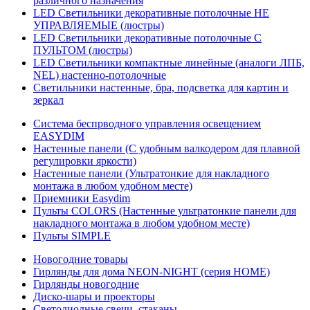
различного назначения
LED Светильники декоративные потолочные НЕ
УПРАВЛЯЕМЫЕ (люстры)
LED Светильники декоративные потолочные С
ПУЛЬТОМ (люстры)
LED Светильники компактные линейные (аналоги ЛПБ,
NEL) настенно-потолочные
Светильники настенные, бра, подсветка для картин и
зеркал
Система беспрводного управления освещением
EASYDIM
Настенные панели (С удобным валкодером для плавной
регулировки яркости)
Настенные панели (Ультратонкие для накладного
монтажа в любом удобном месте)
Приемники Easydim
Пульты COLORS (Настенные ультратонкие панели для
накладного монтажа в любом удобном месте)
Пульты SIMPLE
Новогодние товары
Гирлянды для дома NEON-NIGHT (серия HOME)
Гирлянды новогодние
Диско-шары и проекторы
Светодиодные свечи, стаканы