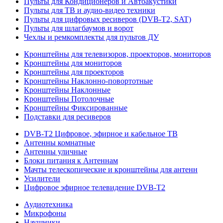
Пульты для Кондиционеров и Автоакустики
Пульты для ТВ и аудио-видео техники
Пульты для цифровых ресиверов (DVB-T2, SAT)
Пульты для шлагбаумов и ворот
Чехлы и ремкомплекты для пультов ДУ
Кронштейны для телевизоров, проекторов, мониторов
Кронштейны для мониторов
Кронштейны для проекторов
Кронштейны Наклонно-повортотные
Кронштейны Наклонные
Кронштейны Потолочные
Кронштейны Фиксированные
Подставки для ресиверов
DVB-T2 Цифровое, эфирное и кабельное ТВ
Антенны комнатные
Антенны уличные
Блоки питания к Антеннам
Мачты телескопические и кронштейны для антенн
Усилители
Цифровое эфирное телевидение DVB-Т2
Аудиотехника
Микрофоны
Наушники