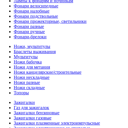
Лампы к фонарям и ночникам
Фонари велосипедные
Фонари налобные
Фонари подствольные
Фонари прожекторные, светильники
Фонари разные
Фонари ручные
Фонари-брелоки
Ножи, мультитулы
Браслеты выживания
Мультитулы
Ножи бабочка
Ножи для метания
Ножи канцелярские/строительные
Ножи нескладные
Ножи разные
Ножи складные
Топоры
Зажигалки
Газ для зажигалок
Зажигалки бензиновые
Зажигалки газовые
Зажигалки плазменные электроимпульсные