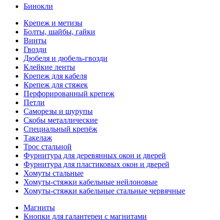
Бинокли
Крепеж и метизы
Болты, шайбы, гайки
Винты
Гвозди
Дюбеля и дюбель-гвозди
Клейкие ленты
Крепеж для кабеля
Крепеж для стяжек
Перфорированный крепеж
Петли
Саморезы и шурупы
Скобы металлические
Специальный крепёж
Такелаж
Трос стальной
Фурнитура для деревянных окон и дверей
Фурнитура для пластиковых окон и дверей
Хомуты стальные
Хомуты-стяжки кабельные нейлоновые
Хомуты-стяжки кабельные стальные червячные
Магниты
Кнопки для галантереи с магнитами