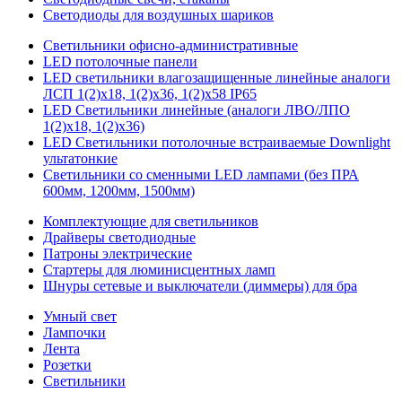
Светодиоды для воздушных шариков
Светильники офисно-административные
LED потолочные панели
LED светильники влагозащищенные линейные аналоги
ЛСП 1(2)х18, 1(2)х36, 1(2)х58 IP65
LED Светильники линейные (аналоги ЛВО/ЛПО
1(2)х18, 1(2)х36)
LED Светильники потолочные встраиваемые Downlight
ультатонкие
Светильники со сменными LED лампами (без ПРА
600мм, 1200мм, 1500мм)
Комплектующие для светильников
Драйверы светодиодные
Патроны электрические
Стартеры для люминисцентных ламп
Шнуры сетевые и выключатели (диммеры) для бра
Умный свет
Лампочки
Лента
Розетки
Светильники