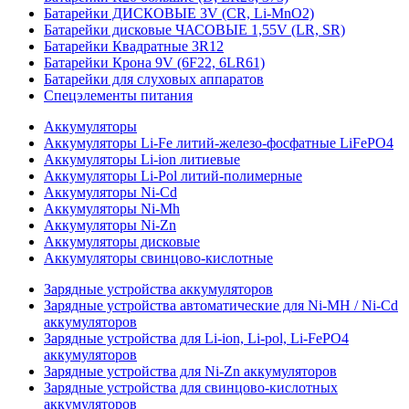
Батарейки ДИСКОВЫЕ 3V (CR, Li-MnO2)
Батарейки дисковые ЧАСОВЫЕ 1,55V (LR, SR)
Батарейки Квадратные 3R12
Батарейки Крона 9V (6F22, 6LR61)
Батарейки для слуховых аппаратов
Спецэлементы питания
Аккумуляторы
Аккумуляторы Li-Fe литий-железо-фосфатные LiFePO4
Аккумуляторы Li-ion литиевые
Аккумуляторы Li-Pol литий-полимерные
Аккумуляторы Ni-Cd
Аккумуляторы Ni-Mh
Аккумуляторы Ni-Zn
Аккумуляторы дисковые
Аккумуляторы свинцово-кислотные
Зарядные устройства аккумуляторов
Зарядные устройства автоматические для Ni-MH / Ni-Cd
аккумуляторов
Зарядные устройства для Li-ion, Li-pol, Li-FePO4
аккумуляторов
Зарядные устройства для Ni-Zn аккумуляторов
Зарядные устройства для свинцово-кислотных
аккумуляторов