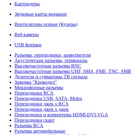
Картридеры
Звуковые карты внешние
Вентиляторы осевые (Кулеры)
Веб камеры
USB флешки
Разъемы, переходники, разветвители
Акустические разъемы, терминалы
Высокочастотные разъемы BNC
Высокочастотные разъемы UHF, SMA, FME, TNC, SMB
Делители и сумматоры ТВ сигнала
Зажимы "Крокодил"
Микрофонные разъемы
Переходники RCA
Переходники USB, SATA, Molex
Переходники джек х RCA
Переходники джек х джек
Переходники и конвертеры HDMI-DVI-VGA
Переходники скарт
Разъемы RCA
Разъемы автомобильные