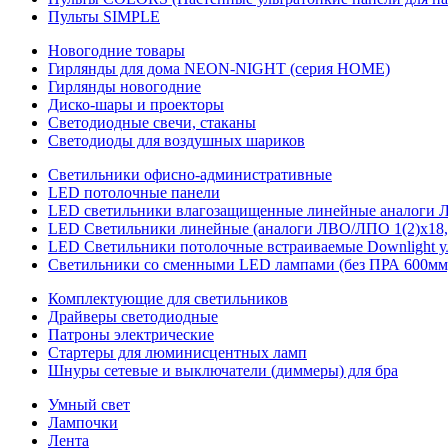
Пульты SIMPLE
Новогодние товары
Гирлянды для дома NEON-NIGHT (серия HOME)
Гирлянды новогодние
Диско-шары и проекторы
Светодиодные свечи, стаканы
Светодиоды для воздушных шариков
Светильники офисно-административные
LED потолочные панели
LED светильники влагозащищенные линейные аналоги ЛСП
LED Светильники линейные (аналоги ЛВО/ЛПО 1(2)х18, 
LED Светильники потолочные встраиваемые Downlight у
Светильники со сменными LED лампами (без ПРА 600мм,
Комплектующие для светильников
Драйверы светодиодные
Патроны электрические
Стартеры для люминисцентных ламп
Шнуры сетевые и выключатели (диммеры) для бра
Умный свет
Лампочки
Лента