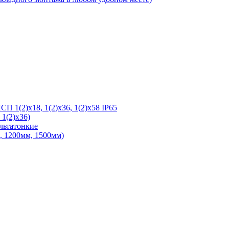
 1(2)х18, 1(2)х36, 1(2)х58 IP65
1(2)х36)
льтатонкие
 1200мм, 1500мм)