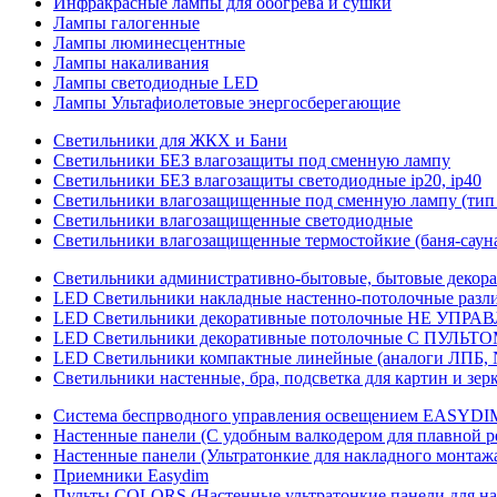
Инфракрасные лампы для обогрева и сушки
Лампы галогенные
Лампы люминесцентные
Лампы накаливания
Лампы светодиодные LED
Лампы Ультафиолетовые энергосберегающие
Светильники для ЖКХ и Бани
Светильники БЕЗ влагозащиты под сменную лампу
Светильники БЕЗ влагозащиты светодиодные ip20, ip40
Светильники влагозащищенные под сменную лампу (тип 
Светильники влагозащищенные светодиодные
Светильники влагозащищенные термостойкие (баня-саун
Светильники административно-бытовые, бытовые декор
LED Cветильники накладные настенно-потолочные разли
LED Светильники декоративные потолочные НЕ УПРА
LED Светильники декоративные потолочные С ПУЛЬТО
LED Светильники компактные линейные (аналоги ЛПБ, 
Светильники настенные, бра, подсветка для картин и зер
Система беспрводного управления освещением EASYDI
Настенные панели (С удобным валкодером для плавной р
Настенные панели (Ультратонкие для накладного монтаж
Приемники Easydim
Пульты COLORS (Настенные ультратонкие панели для на