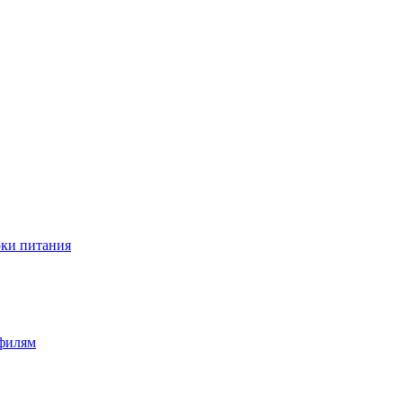
оки питания
офилям