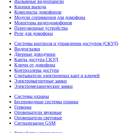
Вызывные видеопанели
Кнопки выхода
Комплекты домофонов
Модули сопряжения для домофона
Мониторы видеодомофонов
Переговорные устройства
Реле для домофона
Системы контроля и управления доступом (СКУД)
Видеоглазки
Дверные доводчики
Карты доступа СКУД
Ключи от домофона
Контроллеры доступа
Считыватели электронных карт и ключей
Электромагнитные замки
Электромеханические замки
Системы охраны
Беспроводные системы охраны
Герконы
Оповещатели звуковые
Оповещатели световые
Сигнализации GSM