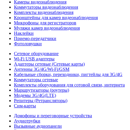
Камеры видеонаблюдения
Коммутаторы видеонаблюдения
Комплекты видеонаблюдения
Кронштейны для камер видеонаблюдения
Микрофоны для регистраторов
Муляжи камер видеонаблюдения
Наклейки
Приемо-передатчики
Фотоловушки
Сетевое оборудование
Wi-Fi USB адаптеры
Адаптеры сетевые (Сетевые карты)
Антенны 3G/4G/Wi-Fi/GSM
Кабельные сборки, переходники, пигтейлы для 3G/4G
Коммутаторы сетевые
Комплекты оборудования для сотовой связи, интернета
Маршрутизаторы (роутеры)
Модемы 3G/4G(LTE)
Репитеры (Ретрансляторы)
Сим-карты
Домофоны и переговорные устройства
Аудиотрубки
Вызывные аудиопанели