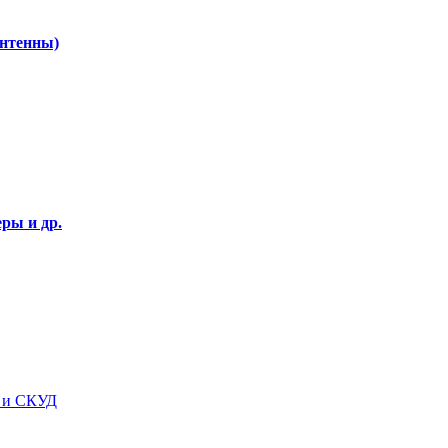
Антенны)
ры и др.
я и СКУД