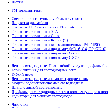
Щетки
FM-трансмиттеры
Светильники точечные, мебельные, споты
Подсветка для мебели
Точечные LED светильники Elektrostandard
Точечные светильники ЭРА
Точечные светильники Gauss
Точечные светильники Italmac (Я)
Точечные светильники влагозащищенные IP44 / IP65
Точечные светильники под лампу (MR16, G4, G9, GU10)
Точечные светильники под лампу GX53
Точечные светильники под лампу GX70
Ленты светодиодные, Неон гибкий, модули, профиль, бл
Блоки питания для светодиодных лент
Гибкий неон
Ленты светодиодные и комплектующие к ним
Модули водонепронецаемые светодиодные
Платы с линзой светодиодные
Профиль для светодиодных лент и комплектующие к пр
Радиаторы для мощных светодиодов
Лампочки