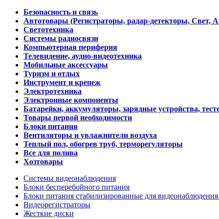
Безопасность и связь
Автотовары (Регистраторы, радар-детекторы, Свет, 
Светотехника
Системы радиосвязи
Компьютерная периферия
Телевидение, аудио-видеотехника
Мобильные аксессуары
Туризм и отдых
Инструмент и крепеж
Электротехника
Электронные компоненты
Батарейки, аккумуляторы, зарядные устройства, тесте
Товары первой необходимости
Блоки питания
Вентиляторы и увлажнители воздуха
Теплый пол, обогрев труб, терморегуляторы
Все для полива
Хозтовары
Системы видеонаблюдения
Блоки бесперебойного питания
Блоки питания стабилизированные для видеонаблюдени
Видеорегистраторы
Жесткие диски