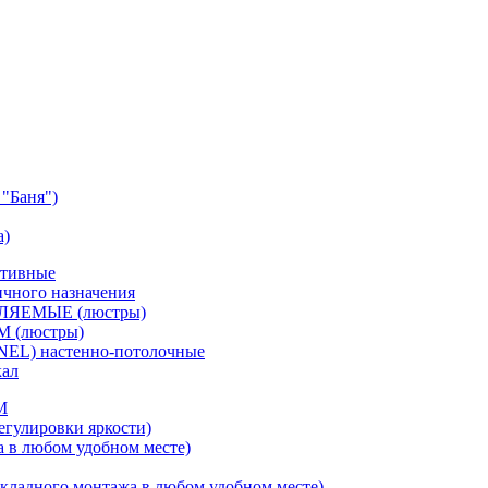
"Баня")
а)
ативные
чного назначения
ВЛЯЕМЫЕ (люстры)
М (люстры)
NEL) настенно-потолочные
кал
M
егулировки яркости)
а в любом удобном месте)
кладного монтажа в любом удобном месте)