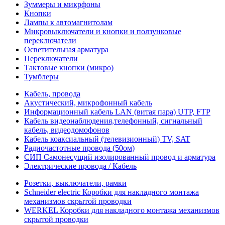
Зуммеры и микрфоны
Кнопки
Лампы к автомагнитолам
Микровыключатели и кнопки и ползунковые
переключатели
Осветительная арматура
Переключатели
Тактовые кнопки (микро)
Тумблеры
Кабель, провода
Акустический, микрофонный кабель
Информационный кабель LAN (витая пара) UTP, FTP
Кабель видеонаблюдения,телефонный, сигнальный
кабель, видеодомофонов
Кабель коаксиальный (телевизионный) TV, SAT
Радиочастотные провода (50ом)
СИП Самонесущий изолированный провод и арматура
Электрические провода / Кабель
Розетки, выключатели, рамки
Schneider electric Коробки для накладного монтажа
механизмов скрытой проводки
WERKEL Коробки для накладного монтажа механизмов
скрытой проводки