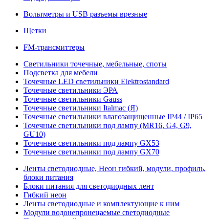
Вольтметры и USB разъемы врезные
Щетки
FM-трансмиттеры
Светильники точечные, мебельные, споты
Подсветка для мебели
Точечные LED светильники Elektrostandard
Точечные светильники ЭРА
Точечные светильники Gauss
Точечные светильники Italmac (Я)
Точечные светильники влагозащищенные IP44 / IP65
Точечные светильники под лампу (MR16, G4, G9,
GU10)
Точечные светильники под лампу GX53
Точечные светильники под лампу GX70
Ленты светодиодные, Неон гибкий, модули, профиль,
блоки питания
Блоки питания для светодиодных лент
Гибкий неон
Ленты светодиодные и комплектующие к ним
Модули водонепронецаемые светодиодные