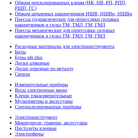
Обжим неизолированных клемм (НК, НВ, РП, РПП,
РШП, ГС)
Обжим штыревых наконечников НШВ, НШВи, НШВи
Прессы гидравлические для опрессовки силовых
наконечников и гильз ТМ, ТМЛ, ГМ, ГМЛ
Прессы механические для опрессовки силовых
наконечников и гильз ТМ, ТМЛ, ГМ, ГМЛ
Расходные материалы для электроинструмента
Биты
Буры sds plus
Диски алмазные
Диски отрезные по металлу
Сверла
Измерительные приборы
Весы электронные мини
Клещи токоизмерительные
Мультиметры и аксессуары
Специализированные приборы
Электроинструмент
Микродрели, граверы, аксессуары
Пистолеты клеевые
Электрофены