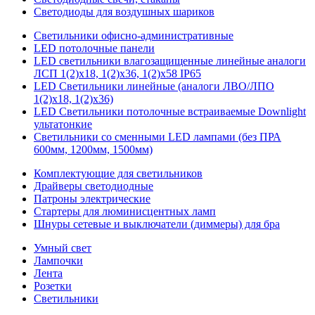
Светодиоды для воздушных шариков
Светильники офисно-административные
LED потолочные панели
LED светильники влагозащищенные линейные аналоги
ЛСП 1(2)х18, 1(2)х36, 1(2)х58 IP65
LED Светильники линейные (аналоги ЛВО/ЛПО
1(2)х18, 1(2)х36)
LED Светильники потолочные встраиваемые Downlight
ультатонкие
Светильники со сменными LED лампами (без ПРА
600мм, 1200мм, 1500мм)
Комплектующие для светильников
Драйверы светодиодные
Патроны электрические
Стартеры для люминисцентных ламп
Шнуры сетевые и выключатели (диммеры) для бра
Умный свет
Лампочки
Лента
Розетки
Светильники