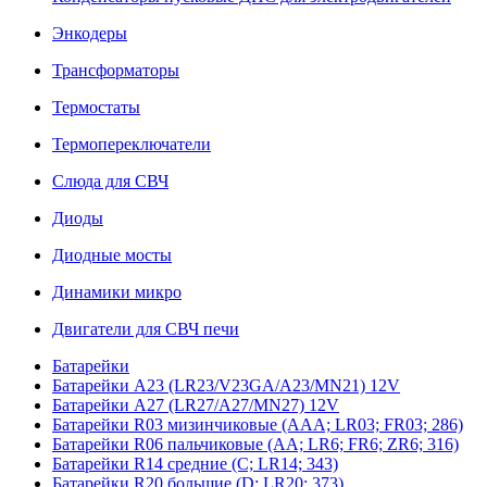
Энкодеры
Трансформаторы
Термостаты
Термопереключатели
Слюда для СВЧ
Диоды
Диодные мосты
Динамики микро
Двигатели для СВЧ печи
Батарейки
Батарейки A23 (LR23/V23GA/A23/MN21) 12V
Батарейки A27 (LR27/A27/MN27) 12V
Батарейки R03 мизинчиковые (AAA; LR03; FR03; 286)
Батарейки R06 пальчиковые (AA; LR6; FR6; ZR6; 316)
Батарейки R14 средние (C; LR14; 343)
Батарейки R20 большие (D; LR20; 373)