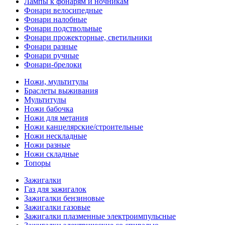
Лампы к фонарям и ночникам
Фонари велосипедные
Фонари налобные
Фонари подствольные
Фонари прожекторные, светильники
Фонари разные
Фонари ручные
Фонари-брелоки
Ножи, мультитулы
Браслеты выживания
Мультитулы
Ножи бабочка
Ножи для метания
Ножи канцелярские/строительные
Ножи нескладные
Ножи разные
Ножи складные
Топоры
Зажигалки
Газ для зажигалок
Зажигалки бензиновые
Зажигалки газовые
Зажигалки плазменные электроимпульсные