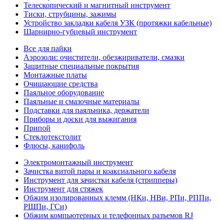
Телескопический и магнитный инструмент
Тиски, струбцины, зажимы
Устройство закладки кабеля УЗК (протяжки кабельные)
Шарнирно-губцевый инструмент
Все для пайки
Аэрозоли: очистители, обезжириватели, смазки
Защитные специальные покрытия
Монтажные платы
Очищающие средства
Паяльное оборудование
Паяльные и смазочные материалы
Подставки для паяльника, держатели
Приборы и доски для выжигания
Припой
Стеклотекстолит
Флюсы, канифоль
Электромонтажный инструмент
Зачистка витой пары и коаксиального кабеля
Инструмент для зачистки кабеля (стрипперы)
Инструмент для стяжек
Обжим изолированных клемм (НКи, НВи, РПи, РППи,
РШПи, ГСи)
Обжим компьютерных и телефонных разъемов RJ