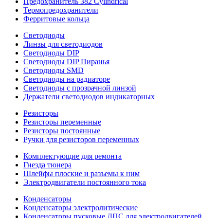
Предохранитель 382 Cylindrical
Термопредохранители
Ферритовые кольца
Светодиоды
Линзы для светодиодов
Светодиоды DIP
Светодиоды DIP Пиранья
Светодиоды SMD
Светодиоды на радиаторе
Светодиоды с прозрачной линзой
Держатели светодиодов индикаторных
Резисторы
Резисторы переменные
Резисторы постоянные
Ручки для резисторов переменных
Комплектующие для ремонта
Гнезда тюнера
Шлейфы плоские и разъемы к ним
Электродвигатели постоянного тока
Конденсаторы
Конденсаторы электролитические
Конденсаторы пусковые ДПС для электродвигателей