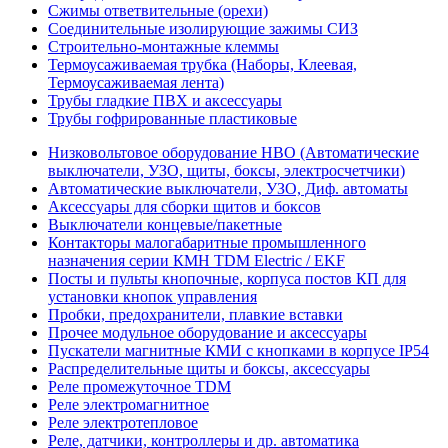
Сжимы ответвительные (орехи)
Соединительные изолирующие зажимы СИЗ
Строительно-монтажные клеммы
Термоусаживаемая трубка (Наборы, Клеевая,
Термоусаживаемая лента)
Трубы гладкие ПВХ и аксессуары
Трубы гофрированные пластиковые
Низковольтовое оборудование НВО (Автоматические
выключатели, УЗО, щиты, боксы, электросчетчики)
Автоматические выключатели, УЗО, Диф. автоматы
Аксессуары для сборки щитов и боксов
Выключатели концевые/пакетные
Контакторы малогабаритные промышленного
назначения серии КМН TDM Electric / EKF
Посты и пульты кнопочные, корпуса постов КП для
установки кнопок управления
Пробки, предохранители, плавкие вставки
Прочее модульное оборудование и аксессуары
Пускатели магнитные КМИ с кнопками в корпусе IP54
Распределительные щиты и боксы, аксессуары
Реле промежуточное TDM
Реле электромагнитное
Реле электротепловое
Реле, датчики, контроллеры и др. автоматика