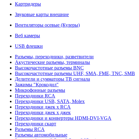
Картридеры
Звуковые карты внешние
Вентиляторы осевые (Кулеры)
Веб камеры
USB флешки
Разъемы, переходники, разветвители
Акустические разъемы, терминалы
Высокочастотные разъемы BNC
Высокочастотные разъемы UHF, SMA, FME, TNC, SMB
Делители и сумматоры ТВ сигнала
Зажимы "Крокодил"
Микрофонные разъемы
Переходники RCA
Переходники USB, SATA, Molex
Переходники джек х RCA
Переходники джек х джек
Переходники и конвертеры HDMI-DVI-VGA
Переходники скарт
Разъемы RCA
Разъемы автомобильные