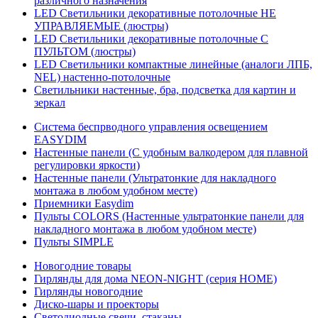
различного назначения
LED Светильники декоративные потолочные НЕ
УПРАВЛЯЕМЫЕ (люстры)
LED Светильники декоративные потолочные С
ПУЛЬТОМ (люстры)
LED Светильники компактные линейные (аналоги ЛПБ,
NEL) настенно-потолочные
Светильники настенные, бра, подсветка для картин и
зеркал
Система беспрводного управления освещением
EASYDIM
Настенные панели (С удобным валкодером для плавной
регулировки яркости)
Настенные панели (Ультратонкие для накладного
монтажа в любом удобном месте)
Приемники Easydim
Пульты COLORS (Настенные ультратонкие панели для
накладного монтажа в любом удобном месте)
Пульты SIMPLE
Новогодние товары
Гирлянды для дома NEON-NIGHT (серия HOME)
Гирлянды новогодние
Диско-шары и проекторы
Светодиодные свечи, стаканы