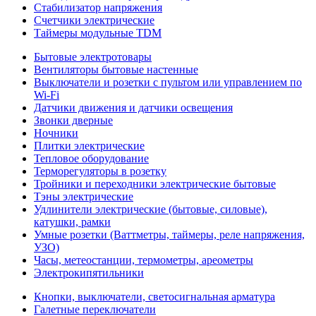
Стабилизатор напряжения
Счетчики электрические
Таймеры модульные TDM
Бытовые электротовары
Вентиляторы бытовые настенные
Выключатели и розетки с пультом или управлением по
Wi-Fi
Датчики движения и датчики освещения
Звонки дверные
Ночники
Плитки электрические
Тепловое оборудование
Терморегуляторы в розетку
Тройники и переходники электрические бытовые
Тэны электрические
Удлинители электрические (бытовые, силовые),
катушки, рамки
Умные розетки (Ваттметры, таймеры, реле напряжения,
УЗО)
Часы, метеостанции, термометры, ареометры
Электрокипятильники
Кнопки, выключатели, светосигнальная арматура
Галетные переключатели