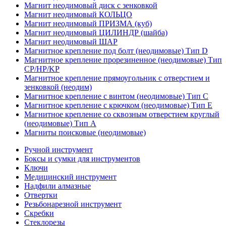
Магнит неодимовый диск с зенковкой
Магнит неодимовый КОЛЬЦО
Магнит неодимовый ПРИЗМА (куб)
Магнит неодимовый ЦИЛИНДР (шайба)
Магнит неодимовый ШАР
Магнитное крепление под болт (неодимовые) Тип D
Магнитное крепление прорезиненное (неодимовые) Тип
CP/HP/KP
Магнитное крепление прямоугольник с отверстием и
зенковкой (неодим)
Магнитное крепление с винтом (неодимовые) Тип С
Магнитное крепление с крючком (неодимовые) Тип Е
Магнитное крепление со сквозным отверстием круглый
(неодимовые) Тип А
Магниты поисковые (неодимовые)
Ручной инструмент
Боксы и сумки для инструментов
Ключи
Медицинский инструмент
Надфили алмазные
Отвертки
Резьбонарезной инструмент
Скребки
Стеклорезы