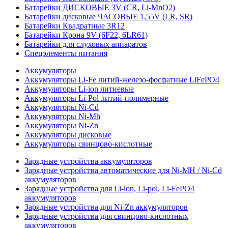
Батарейки ДИСКОВЫЕ 3V (CR, Li-MnO2)
Батарейки дисковые ЧАСОВЫЕ 1,55V (LR, SR)
Батарейки Квадратные 3R12
Батарейки Крона 9V (6F22, 6LR61)
Батарейки для слуховых аппаратов
Спецэлементы питания
Аккумуляторы
Аккумуляторы Li-Fe литий-железо-фосфатные LiFePO4
Аккумуляторы Li-ion литиевые
Аккумуляторы Li-Pol литий-полимерные
Аккумуляторы Ni-Cd
Аккумуляторы Ni-Mh
Аккумуляторы Ni-Zn
Аккумуляторы дисковые
Аккумуляторы свинцово-кислотные
Зарядные устройства аккумуляторов
Зарядные устройства автоматические для Ni-MH / Ni-Cd
аккумуляторов
Зарядные устройства для Li-ion, Li-pol, Li-FePO4
аккумуляторов
Зарядные устройства для Ni-Zn аккумуляторов
Зарядные устройства для свинцово-кислотных
аккумуляторов