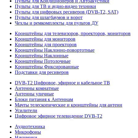
Пульты для Кондиционеров и Автоакустики
Пульты для ТВ и аудио-видео техники
Пульты для цифровых ресиверов (DVB-T2, SAT)
Пульты для шлагбаумов и ворот
Чехлы и ремкомплекты для пультов ДУ
Кронштейны для телевизоров, проекторов, мониторов
Кронштейны для мониторов
Кронштейны для проекторов
Кронштейны Наклонно-повортотные
Кронштейны Наклонные
Кронштейны Потолочные
Кронштейны Фиксированные
Подставки для ресиверов
DVB-T2 Цифровое, эфирное и кабельное ТВ
Антенны комнатные
Антенны уличные
Блоки питания к Антеннам
Мачты телескопические и кронштейны для антенн
Усилители
Цифровое эфирное телевидение DVB-Т2
Аудиотехника
Микрофоны
Наушники