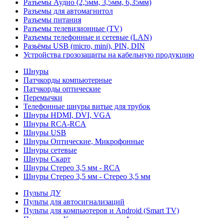
Разъемы Аудио (2,5мм, 3,5мм, 6,35мм)
Разъемы для автомагнитол
Разъемы питания
Разъемы телевизионные (TV)
Разъемы телефонные и сетевые (LAN)
Разьёмы USB (micro, mini), PIN, DIN
Устройства грозозащиты на кабельную продукцию
Шнуры
Патчкорды компьютерные
Патчкорды оптические
Перемычки
Телефонные шнуры витые для трубок
Шнуры HDMI, DVI, VGA
Шнуры RCA-RCA
Шнуры USB
Шнуры Оптические, Микрофонные
Шнуры сетевые
Шнуры Скарт
Шнуры Стерео 3,5 мм - RCA
Шнуры Стерео 3,5 мм - Стерео 3,5 мм
Пульты ДУ
Пульты для автосигнализаций
Пульты для компьютеров и Android (Smart TV)