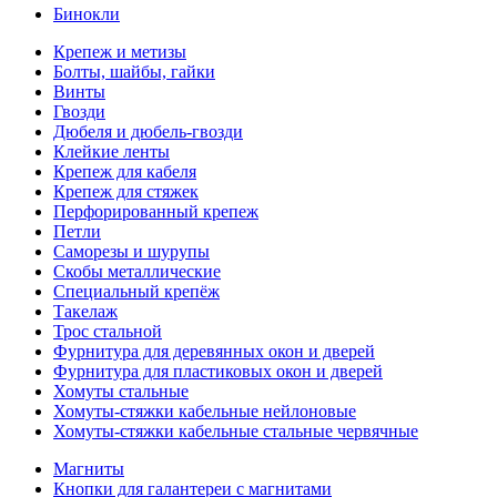
Бинокли
Крепеж и метизы
Болты, шайбы, гайки
Винты
Гвозди
Дюбеля и дюбель-гвозди
Клейкие ленты
Крепеж для кабеля
Крепеж для стяжек
Перфорированный крепеж
Петли
Саморезы и шурупы
Скобы металлические
Специальный крепёж
Такелаж
Трос стальной
Фурнитура для деревянных окон и дверей
Фурнитура для пластиковых окон и дверей
Хомуты стальные
Хомуты-стяжки кабельные нейлоновые
Хомуты-стяжки кабельные стальные червячные
Магниты
Кнопки для галантереи с магнитами