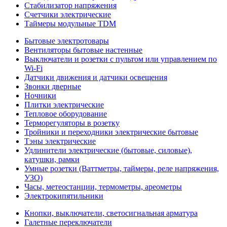
Стабилизатор напряжения
Счетчики электрические
Таймеры модульные TDM
Бытовые электротовары
Вентиляторы бытовые настенные
Выключатели и розетки с пультом или управлением по
Wi-Fi
Датчики движения и датчики освещения
Звонки дверные
Ночники
Плитки электрические
Тепловое оборудование
Терморегуляторы в розетку
Тройники и переходники электрические бытовые
Тэны электрические
Удлинители электрические (бытовые, силовые),
катушки, рамки
Умные розетки (Ваттметры, таймеры, реле напряжения,
УЗО)
Часы, метеостанции, термометры, ареометры
Электрокипятильники
Кнопки, выключатели, светосигнальная арматура
Галетные переключатели