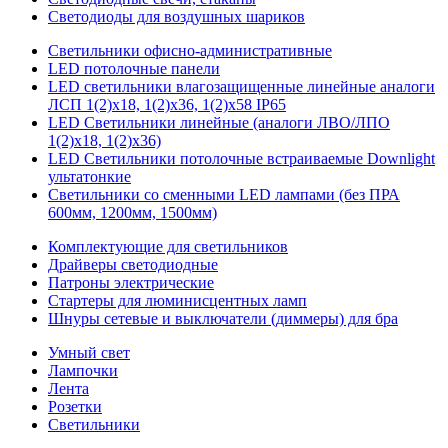
Светодиоды для воздушных шариков
Светильники офисно-административные
LED потолочные панели
LED светильники влагозащищенные линейные аналоги
ЛСП 1(2)х18, 1(2)х36, 1(2)х58 IP65
LED Светильники линейные (аналоги ЛВО/ЛПО
1(2)х18, 1(2)х36)
LED Светильники потолочные встраиваемые Downlight
ультатонкие
Светильники со сменными LED лампами (без ПРА
600мм, 1200мм, 1500мм)
Комплектующие для светильников
Драйверы светодиодные
Патроны электрические
Стартеры для люминисцентных ламп
Шнуры сетевые и выключатели (диммеры) для бра
Умный свет
Лампочки
Лента
Розетки
Светильники