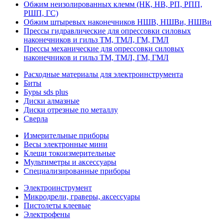
Обжим неизолированных клемм (НК, НВ, РП, РПП,
РШП, ГС)
Обжим штыревых наконечников НШВ, НШВи, НШВи
Прессы гидравлические для опрессовки силовых
наконечников и гильз ТМ, ТМЛ, ГМ, ГМЛ
Прессы механические для опрессовки силовых
наконечников и гильз ТМ, ТМЛ, ГМ, ГМЛ
Расходные материалы для электроинструмента
Биты
Буры sds plus
Диски алмазные
Диски отрезные по металлу
Сверла
Измерительные приборы
Весы электронные мини
Клещи токоизмерительные
Мультиметры и аксессуары
Специализированные приборы
Электроинструмент
Микродрели, граверы, аксессуары
Пистолеты клеевые
Электрофены