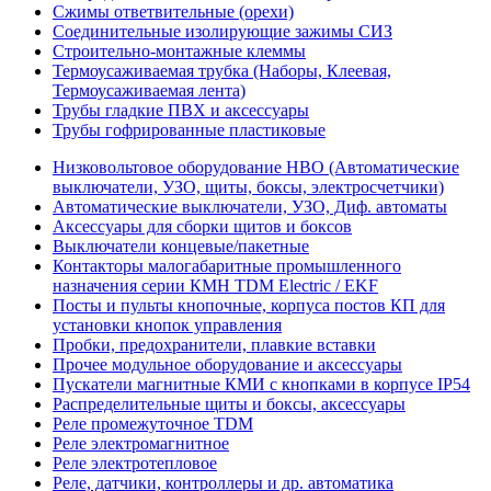
Сжимы ответвительные (орехи)
Соединительные изолирующие зажимы СИЗ
Строительно-монтажные клеммы
Термоусаживаемая трубка (Наборы, Клеевая,
Термоусаживаемая лента)
Трубы гладкие ПВХ и аксессуары
Трубы гофрированные пластиковые
Низковольтовое оборудование НВО (Автоматические
выключатели, УЗО, щиты, боксы, электросчетчики)
Автоматические выключатели, УЗО, Диф. автоматы
Аксессуары для сборки щитов и боксов
Выключатели концевые/пакетные
Контакторы малогабаритные промышленного
назначения серии КМН TDM Electric / EKF
Посты и пульты кнопочные, корпуса постов КП для
установки кнопок управления
Пробки, предохранители, плавкие вставки
Прочее модульное оборудование и аксессуары
Пускатели магнитные КМИ с кнопками в корпусе IP54
Распределительные щиты и боксы, аксессуары
Реле промежуточное TDM
Реле электромагнитное
Реле электротепловое
Реле, датчики, контроллеры и др. автоматика