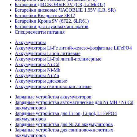
Батарейки ДИСКОВЫЕ 3V (CR, Li-MnO2)
Батарейки дисковые ЧАСОВЫЕ 1,55V (LR, SR)
Батарейки Квадратные 3R12
Батарейки Крона 9V (6F22, 6LR61)
Батарейки для слуховых аппаратов
Спецэлементы питания
Аккумуляторы
Аккумуляторы Li-Fe литий-железо-фосфатные LiFePO4
Аккумуляторы Li-ion литиевые
Аккумуляторы Li-Pol литий-полимерные
Аккумуляторы Ni-Cd
Аккумуляторы Ni-Mh
Аккумуляторы Ni-Zn
Аккумуляторы дисковые
Аккумуляторы свинцово-кислотные
Зарядные устройства аккумуляторов
Зарядные устройства автоматические для Ni-MH / Ni-Cd
аккумуляторов
Зарядные устройства для Li-ion, Li-pol, Li-FePO4
аккумуляторов
Зарядные устройства для Ni-Zn аккумуляторов
Зарядные устройства для свинцово-кислотных
аккумуляторов