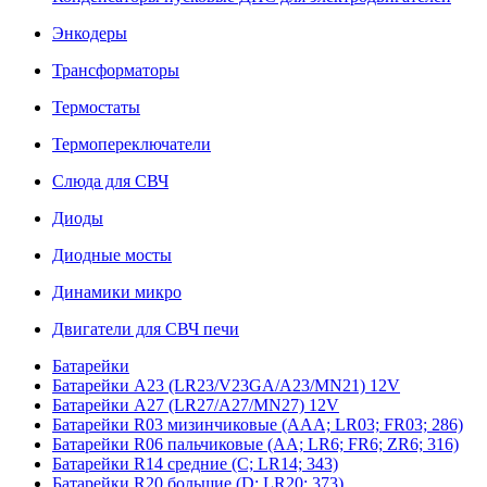
Энкодеры
Трансформаторы
Термостаты
Термопереключатели
Слюда для СВЧ
Диоды
Диодные мосты
Динамики микро
Двигатели для СВЧ печи
Батарейки
Батарейки A23 (LR23/V23GA/A23/MN21) 12V
Батарейки A27 (LR27/A27/MN27) 12V
Батарейки R03 мизинчиковые (AAA; LR03; FR03; 286)
Батарейки R06 пальчиковые (AA; LR6; FR6; ZR6; 316)
Батарейки R14 средние (C; LR14; 343)
Батарейки R20 большие (D; LR20; 373)