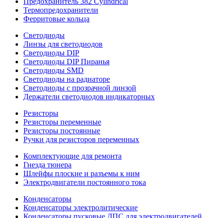
Предохранитель 382 Cylindrical
Термопредохранители
Ферритовые кольца
Светодиоды
Линзы для светодиодов
Светодиоды DIP
Светодиоды DIP Пиранья
Светодиоды SMD
Светодиоды на радиаторе
Светодиоды с прозрачной линзой
Держатели светодиодов индикаторных
Резисторы
Резисторы переменные
Резисторы постоянные
Ручки для резисторов переменных
Комплектующие для ремонта
Гнезда тюнера
Шлейфы плоские и разъемы к ним
Электродвигатели постоянного тока
Конденсаторы
Конденсаторы электролитические
Конденсаторы пусковые ДПС для электродвигателей