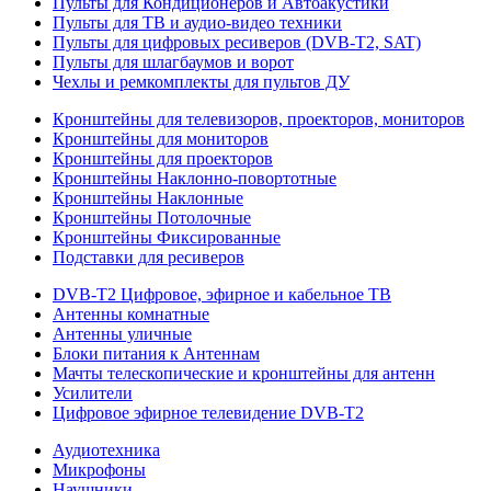
Пульты для Кондиционеров и Автоакустики
Пульты для ТВ и аудио-видео техники
Пульты для цифровых ресиверов (DVB-T2, SAT)
Пульты для шлагбаумов и ворот
Чехлы и ремкомплекты для пультов ДУ
Кронштейны для телевизоров, проекторов, мониторов
Кронштейны для мониторов
Кронштейны для проекторов
Кронштейны Наклонно-повортотные
Кронштейны Наклонные
Кронштейны Потолочные
Кронштейны Фиксированные
Подставки для ресиверов
DVB-T2 Цифровое, эфирное и кабельное ТВ
Антенны комнатные
Антенны уличные
Блоки питания к Антеннам
Мачты телескопические и кронштейны для антенн
Усилители
Цифровое эфирное телевидение DVB-Т2
Аудиотехника
Микрофоны
Наушники