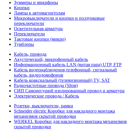
Зуммеры и микрфоны
Кнопки
Лампы к автомагнитолам
Микровыключатели и кнопки и ползунковые
переключатели
Осветительная арматура
Переключатели
Тактовые кнопки (микро)
Тумблеры
Кабель, провода
Акустический, микрофонный кабель
Информационный кабель LAN (витая пара) UTP, FTP
Кабель видеонаблюдения,телефонный, сигнальный
кабель, видеодомофонов
Кабель коаксиальный (телевизионный) TV, SAT
Радиочастотные провода (50ом)
СИП Самонесущий изолированный провод и арматура
Электрические провода / Кабель
Розетки, выключатели, рамки
Schneider electric Коробки для накладного монтажа
механизмов скрытой проводки
WERKEL Коробки для накладного монтажа механизмов
скрытой проводки