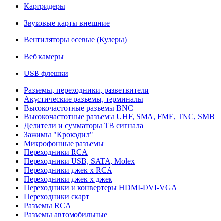
Картридеры
Звуковые карты внешние
Вентиляторы осевые (Кулеры)
Веб камеры
USB флешки
Разъемы, переходники, разветвители
Акустические разъемы, терминалы
Высокочастотные разъемы BNC
Высокочастотные разъемы UHF, SMA, FME, TNC, SMB
Делители и сумматоры ТВ сигнала
Зажимы "Крокодил"
Микрофонные разъемы
Переходники RCA
Переходники USB, SATA, Molex
Переходники джек х RCA
Переходники джек х джек
Переходники и конвертеры HDMI-DVI-VGA
Переходники скарт
Разъемы RCA
Разъемы автомобильные