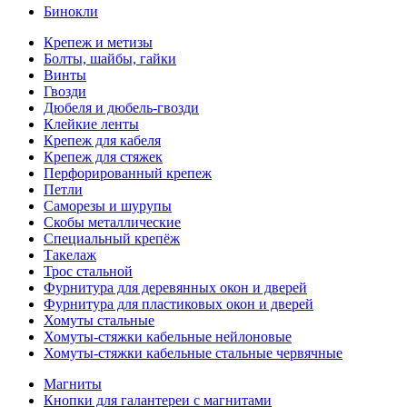
Бинокли
Крепеж и метизы
Болты, шайбы, гайки
Винты
Гвозди
Дюбеля и дюбель-гвозди
Клейкие ленты
Крепеж для кабеля
Крепеж для стяжек
Перфорированный крепеж
Петли
Саморезы и шурупы
Скобы металлические
Специальный крепёж
Такелаж
Трос стальной
Фурнитура для деревянных окон и дверей
Фурнитура для пластиковых окон и дверей
Хомуты стальные
Хомуты-стяжки кабельные нейлоновые
Хомуты-стяжки кабельные стальные червячные
Магниты
Кнопки для галантереи с магнитами