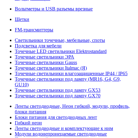
Вольтметры и USB разъемы врезные
Щетки
FM-трансмиттеры
Светильники точечные, мебельные, споты
Подсветка для мебели
Точечные LED светильники Elektrostandard
Точечные светильники ЭРА
Точечные светильники Gauss
Точечные светильники Italmac (Я)
Точечные светильники влагозащищенные IP44 / IP65
Точечные светильники под лампу (MR16, G4, G9,
GU10)
Точечные светильники под лампу GX53
Точечные светильники под лампу GX70
Ленты светодиодные, Неон гибкий, модули, профиль,
блоки питания
Блоки питания для светодиодных лент
Гибкий неон
Ленты светодиодные и комплектующие к ним
Модули водонепронецаемые светодиодные