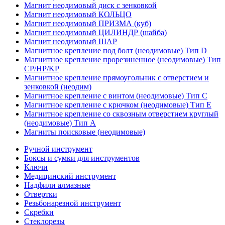
Магнит неодимовый диск с зенковкой
Магнит неодимовый КОЛЬЦО
Магнит неодимовый ПРИЗМА (куб)
Магнит неодимовый ЦИЛИНДР (шайба)
Магнит неодимовый ШАР
Магнитное крепление под болт (неодимовые) Тип D
Магнитное крепление прорезиненное (неодимовые) Тип
CP/HP/KP
Магнитное крепление прямоугольник с отверстием и
зенковкой (неодим)
Магнитное крепление с винтом (неодимовые) Тип С
Магнитное крепление с крючком (неодимовые) Тип Е
Магнитное крепление со сквозным отверстием круглый
(неодимовые) Тип А
Магниты поисковые (неодимовые)
Ручной инструмент
Боксы и сумки для инструментов
Ключи
Медицинский инструмент
Надфили алмазные
Отвертки
Резьбонарезной инструмент
Скребки
Стеклорезы