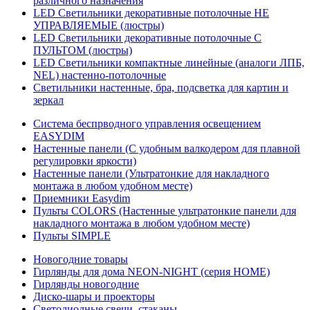
различного назначения
LED Светильники декоративные потолочные НЕ
УПРАВЛЯЕМЫЕ (люстры)
LED Светильники декоративные потолочные С
ПУЛЬТОМ (люстры)
LED Светильники компактные линейные (аналоги ЛПБ,
NEL) настенно-потолочные
Светильники настенные, бра, подсветка для картин и
зеркал
Система беспрводного управления освещением
EASYDIM
Настенные панели (С удобным валкодером для плавной
регулировки яркости)
Настенные панели (Ультратонкие для накладного
монтажа в любом удобном месте)
Приемники Easydim
Пульты COLORS (Настенные ультратонкие панели для
накладного монтажа в любом удобном месте)
Пульты SIMPLE
Новогодние товары
Гирлянды для дома NEON-NIGHT (серия HOME)
Гирлянды новогодние
Диско-шары и проекторы
Светодиодные свечи, стаканы