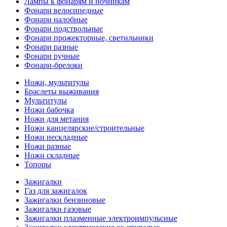
Лампы к фонарям и ночникам
Фонари велосипедные
Фонари налобные
Фонари подствольные
Фонари прожекторные, светильники
Фонари разные
Фонари ручные
Фонари-брелоки
Ножи, мультитулы
Браслеты выживания
Мультитулы
Ножи бабочка
Ножи для метания
Ножи канцелярские/строительные
Ножи нескладные
Ножи разные
Ножи складные
Топоры
Зажигалки
Газ для зажигалок
Зажигалки бензиновые
Зажигалки газовые
Зажигалки плазменные электроимпульсные