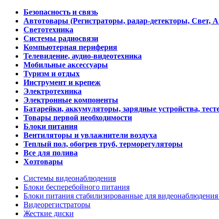
Безопасность и связь
Автотовары (Регистраторы, радар-детекторы, Свет, 
Светотехника
Системы радиосвязи
Компьютерная периферия
Телевидение, аудио-видеотехника
Мобильные аксессуары
Туризм и отдых
Инструмент и крепеж
Электротехника
Электронные компоненты
Батарейки, аккумуляторы, зарядные устройства, тесте
Товары первой необходимости
Блоки питания
Вентиляторы и увлажнители воздуха
Теплый пол, обогрев труб, терморегуляторы
Все для полива
Хозтовары
Системы видеонаблюдения
Блоки бесперебойного питания
Блоки питания стабилизированные для видеонаблюдени
Видеорегистраторы
Жесткие диски