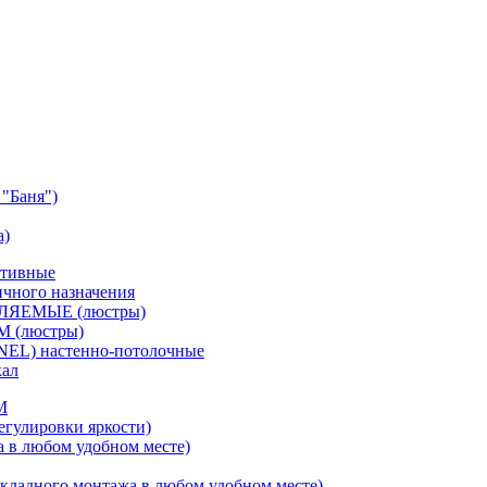
"Баня")
а)
ативные
чного назначения
ВЛЯЕМЫЕ (люстры)
М (люстры)
NEL) настенно-потолочные
кал
M
егулировки яркости)
а в любом удобном месте)
кладного монтажа в любом удобном месте)