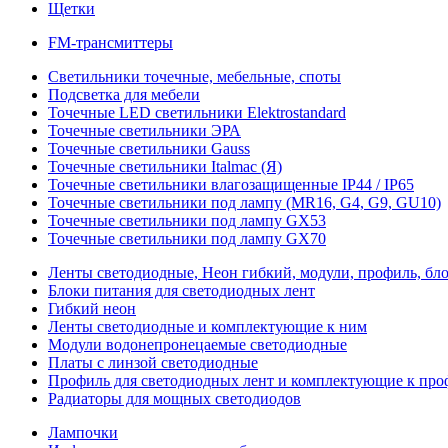
Щетки
FM-трансмиттеры
Светильники точечные, мебельные, споты
Подсветка для мебели
Точечные LED светильники Elektrostandard
Точечные светильники ЭРА
Точечные светильники Gauss
Точечные светильники Italmac (Я)
Точечные светильники влагозащищенные IP44 / IP65
Точечные светильники под лампу (MR16, G4, G9, GU10)
Точечные светильники под лампу GX53
Точечные светильники под лампу GX70
Ленты светодиодные, Неон гибкий, модули, профиль, бл
Блоки питания для светодиодных лент
Гибкий неон
Ленты светодиодные и комплектующие к ним
Модули водонепронецаемые светодиодные
Платы с линзой светодиодные
Профиль для светодиодных лент и комплектующие к пр
Радиаторы для мощных светодиодов
Лампочки