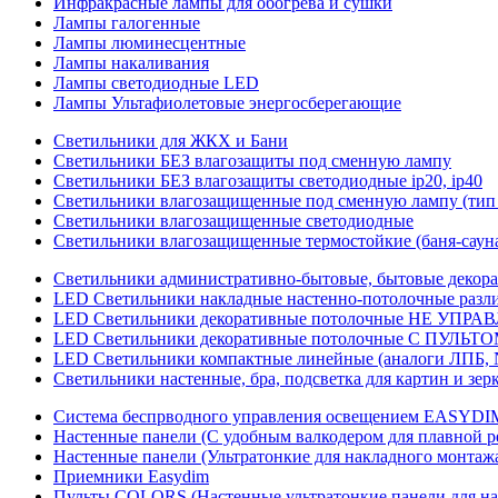
Инфракрасные лампы для обогрева и сушки
Лампы галогенные
Лампы люминесцентные
Лампы накаливания
Лампы светодиодные LED
Лампы Ультафиолетовые энергосберегающие
Светильники для ЖКХ и Бани
Светильники БЕЗ влагозащиты под сменную лампу
Светильники БЕЗ влагозащиты светодиодные ip20, ip40
Светильники влагозащищенные под сменную лампу (тип 
Светильники влагозащищенные светодиодные
Светильники влагозащищенные термостойкие (баня-саун
Светильники административно-бытовые, бытовые декор
LED Cветильники накладные настенно-потолочные разли
LED Светильники декоративные потолочные НЕ УПРА
LED Светильники декоративные потолочные С ПУЛЬТО
LED Светильники компактные линейные (аналоги ЛПБ, 
Светильники настенные, бра, подсветка для картин и зер
Система беспрводного управления освещением EASYDI
Настенные панели (С удобным валкодером для плавной р
Настенные панели (Ультратонкие для накладного монтаж
Приемники Easydim
Пульты COLORS (Настенные ультратонкие панели для на