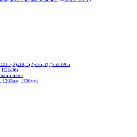
 1(2)х18, 1(2)х36, 1(2)х58 IP65
1(2)х36)
льтатонкие
 1200мм, 1500мм)