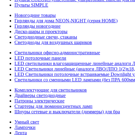
Пульты SIMPLE
Новогодние товары
Гирлянды для дома NEON-NIGHT (серия HOME)
Гирлянды новогодние
Диско-шары и проекторы
Светодиодные свечи, стаканы
Светодиоды для воздушных шариков
Светильники офисно-административные
LED потолочные панели
LED светильники влагозащищенные линейные аналоги ЛСП
LED Светильники линейные (аналоги ЛВО/ЛПО 1(2)х18, 
LED Светильники потолочные встраиваемые Downlight у
Светильники со сменными LED лампами (без ПРА 600мм,
Комплектующие для светильников
Драйверы светодиодные
Патроны электрические
Стартеры для люминисцентных ламп
Шнуры сетевые и выключатели (диммеры) для бра
Умный свет
Лампочки
Лента