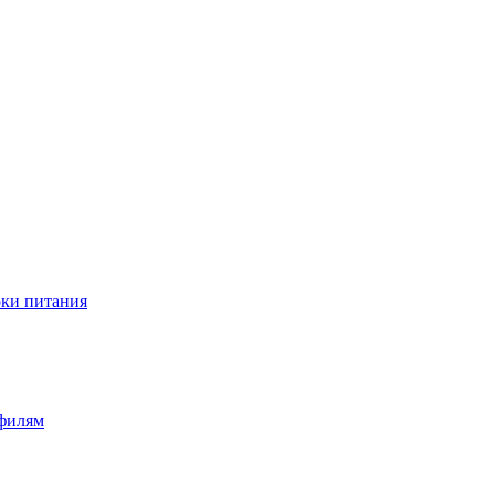
оки питания
офилям