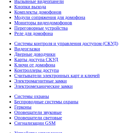
Вызывные видеопанели
Кнопки выхода
Комплекты домофонов
Модули сопряжения для домофона
Мониторы видеодомофонов
Переговорные устройства
Реле для домофона
Системы контроля и управления доступом (СКУД)
Видеоглазки
Дверные доводчики
Карты доступа СКУД
Ключи от домофона
Контроллеры доступа
Считыватели электронных карт и ключей
Электромагнитные замки
Электромеханические замки
Системы охраны
Беспроводные системы охраны
Герконы
Оповещатели звуковые
Оповещатели световые
Сигнализации GSM