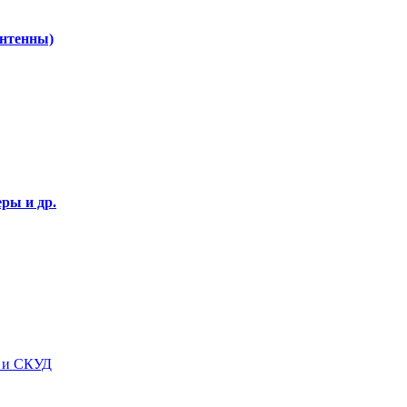
Антенны)
ры и др.
я и СКУД