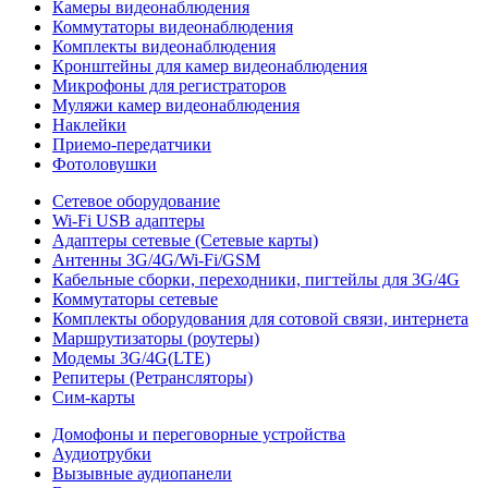
Камеры видеонаблюдения
Коммутаторы видеонаблюдения
Комплекты видеонаблюдения
Кронштейны для камер видеонаблюдения
Микрофоны для регистраторов
Муляжи камер видеонаблюдения
Наклейки
Приемо-передатчики
Фотоловушки
Сетевое оборудование
Wi-Fi USB адаптеры
Адаптеры сетевые (Сетевые карты)
Антенны 3G/4G/Wi-Fi/GSM
Кабельные сборки, переходники, пигтейлы для 3G/4G
Коммутаторы сетевые
Комплекты оборудования для сотовой связи, интернета
Маршрутизаторы (роутеры)
Модемы 3G/4G(LTE)
Репитеры (Ретрансляторы)
Сим-карты
Домофоны и переговорные устройства
Аудиотрубки
Вызывные аудиопанели