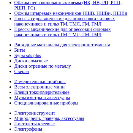
Обжим неизолированных клемм (НК, НВ, РП, РПП,
РШП, ГС)
Обжим штыревых наконечников НШВ, НШВи, НШВи
Прессы гидравлические для опрессовки силовых
наконечников и гильз ТМ, ТМЛ, ГМ, ГМЛ
Прессы механические для опрессовки силовых
наконечников и гильз ТМ, ТМЛ, ГМ, ГМЛ
Расходные материалы для электроинструмента
Биты
Буры sds plus
Диски алмазные
Диски отрезные по металлу
Сверла
Измерительные приборы
Весы электронные мини
Клещи токоизмерительные
Мультиметры и аксессуары
Специализированные приборы
Электроинструмент
Микродрели, граверы, аксессуары
Пистолеты клеевые
Электрофены