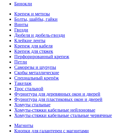
Бинокли
Крепеж и метизы
Болты, шайбы, гайки
Винты
Гвозди
Дюбеля и дюбель-гвозди
Клейкие ленты
Крепеж для кабеля
Крепеж для стяжек
Перфорированный крепеж
Петли
Саморезы и шурупы
Скобы металлические
Специальный крепёж
Такелаж
Трос стальной
Фурнитура для деревянных окон и дверей
Фурнитура для пластиковых окон и дверей
Хомуты стальные
Хомуты-стяжки кабельные нейлоновые
Хомуты-стяжки кабельные стальные червячные
Магниты
Кнопки для галантереи с магнитами