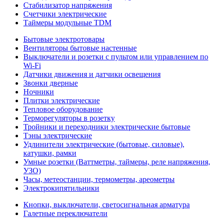
Стабилизатор напряжения
Счетчики электрические
Таймеры модульные TDM
Бытовые электротовары
Вентиляторы бытовые настенные
Выключатели и розетки с пультом или управлением по
Wi-Fi
Датчики движения и датчики освещения
Звонки дверные
Ночники
Плитки электрические
Тепловое оборудование
Терморегуляторы в розетку
Тройники и переходники электрические бытовые
Тэны электрические
Удлинители электрические (бытовые, силовые),
катушки, рамки
Умные розетки (Ваттметры, таймеры, реле напряжения,
УЗО)
Часы, метеостанции, термометры, ареометры
Электрокипятильники
Кнопки, выключатели, светосигнальная арматура
Галетные переключатели