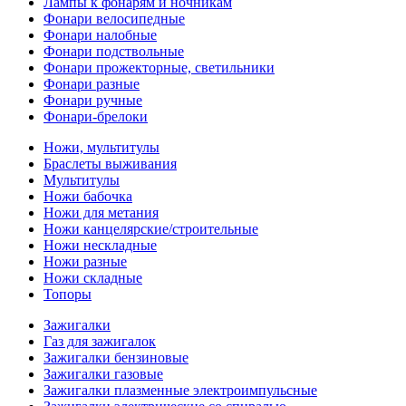
Лампы к фонарям и ночникам
Фонари велосипедные
Фонари налобные
Фонари подствольные
Фонари прожекторные, светильники
Фонари разные
Фонари ручные
Фонари-брелоки
Ножи, мультитулы
Браслеты выживания
Мультитулы
Ножи бабочка
Ножи для метания
Ножи канцелярские/строительные
Ножи нескладные
Ножи разные
Ножи складные
Топоры
Зажигалки
Газ для зажигалок
Зажигалки бензиновые
Зажигалки газовые
Зажигалки плазменные электроимпульсные