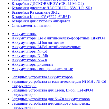
Батарейки ДИСКОВЫЕ 3V (CR, Li-MnO2)
Батарейки дисковые ЧАСОВЫЕ 1,55V (LR, SR)
Батарейки Квадратные 3R12
Батарейки Крона 9V (6F22, 6LR61)
Батарейки для слуховых аппаратов
Спецэлементы питания
Аккумуляторы
Аккумуляторы Li-Fe литий-железо-фосфатные LiFePO4
Аккумуляторы Li-ion литиевые
Аккумуляторы Li-Pol литий-полимерные
Аккумуляторы Ni-Cd
Аккумуляторы Ni-Mh
Аккумуляторы Ni-Zn
Аккумуляторы дисковые
Аккумуляторы свинцово-кислотные
Зарядные устройства аккумуляторов
Зарядные устройства автоматические для Ni-MH / Ni-Cd
аккумуляторов
Зарядные устройства для Li-ion, Li-pol, Li-FePO4
аккумуляторов
Зарядные устройства для Ni-Zn аккумуляторов
Зарядные устройства для свинцово-кислотных
аккумуляторов