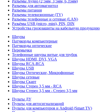
Разъемы Аудио (2,5мм, 3,5мм, 6,35мм)
Разъемы для автомагнитол
Разъемы питания
Разъемы телевизионные (TV)
Разъемы телефонные и сетевые (LAN)
Разьёмы USB (micro, mini), PIN, DIN
Устройства грозозащиты на кабельную продукцию
Шнуры
Патчкорды компьютерные
Патчкорды оптические
Перемычки
Телефонные шнуры витые для трубок
Шнуры HDMI, DVI, VGA
Шнуры RCA-RCA
Шнуры USB
Шнуры Оптические, Микрофонные
Шнуры сетевые
Шнуры Скарт
Шнуры Стерео 3,5 мм - RCA
Шнуры Стерео 3,5 мм - Стерео 3,5 мм
Пульты ДУ
Пульты для автосигнализаций
Пульты для компьютеров и Android (Smart TV)