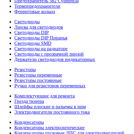
Предохранитель 382 Cylindrical
Термопредохранители
Ферритовые кольца
Светодиоды
Линзы для светодиодов
Светодиоды DIP
Светодиоды DIP Пиранья
Светодиоды SMD
Светодиоды на радиаторе
Светодиоды с прозрачной линзой
Держатели светодиодов индикаторных
Резисторы
Резисторы переменные
Резисторы постоянные
Ручки для резисторов переменных
Комплектующие для ремонта
Гнезда тюнера
Шлейфы плоские и разъемы к ним
Электродвигатели постоянного тока
Конденсаторы
Конденсаторы электролитические
Конденсаторы пусковые ДПС для электродвигателей