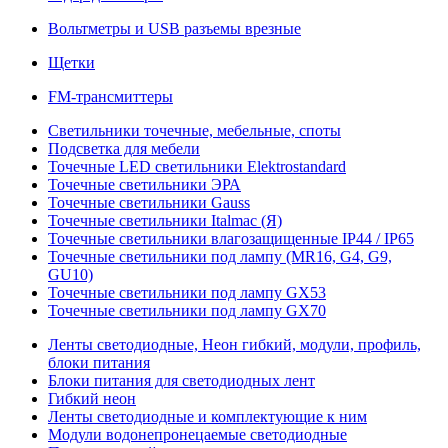
Вольтметры и USB разъемы врезные
Щетки
FM-трансмиттеры
Светильники точечные, мебельные, споты
Подсветка для мебели
Точечные LED светильники Elektrostandard
Точечные светильники ЭРА
Точечные светильники Gauss
Точечные светильники Italmac (Я)
Точечные светильники влагозащищенные IP44 / IP65
Точечные светильники под лампу (MR16, G4, G9,
GU10)
Точечные светильники под лампу GX53
Точечные светильники под лампу GX70
Ленты светодиодные, Неон гибкий, модули, профиль,
блоки питания
Блоки питания для светодиодных лент
Гибкий неон
Ленты светодиодные и комплектующие к ним
Модули водонепронецаемые светодиодные