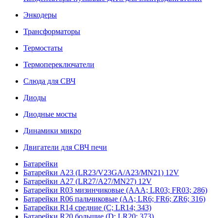
Энкодеры
Трансформаторы
Термостаты
Термопереключатели
Слюда для СВЧ
Диоды
Диодные мосты
Динамики микро
Двигатели для СВЧ печи
Батарейки
Батарейки A23 (LR23/V23GA/A23/MN21) 12V
Батарейки A27 (LR27/A27/MN27) 12V
Батарейки R03 мизинчиковые (AAA; LR03; FR03; 286)
Батарейки R06 пальчиковые (AA; LR6; FR6; ZR6; 316)
Батарейки R14 средние (C; LR14; 343)
Батарейки R20 большие (D; LR20; 373)