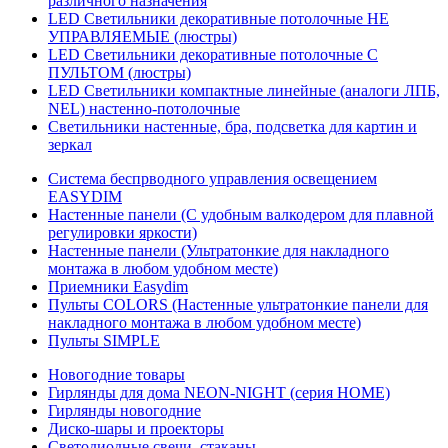
различного назначения
LED Светильники декоративные потолочные НЕ
УПРАВЛЯЕМЫЕ (люстры)
LED Светильники декоративные потолочные С
ПУЛЬТОМ (люстры)
LED Светильники компактные линейные (аналоги ЛПБ,
NEL) настенно-потолочные
Светильники настенные, бра, подсветка для картин и
зеркал
Система беспрводного управления освещением
EASYDIM
Настенные панели (С удобным валкодером для плавной
регулировки яркости)
Настенные панели (Ультратонкие для накладного
монтажа в любом удобном месте)
Приемники Easydim
Пульты COLORS (Настенные ультратонкие панели для
накладного монтажа в любом удобном месте)
Пульты SIMPLE
Новогодние товары
Гирлянды для дома NEON-NIGHT (серия HOME)
Гирлянды новогодние
Диско-шары и проекторы
Светодиодные свечи, стаканы