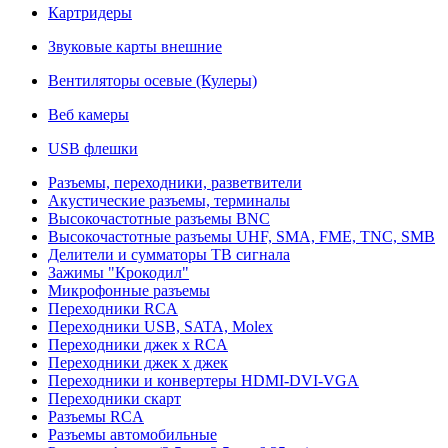
Картридеры
Звуковые карты внешние
Вентиляторы осевые (Кулеры)
Веб камеры
USB флешки
Разъемы, переходники, разветвители
Акустические разъемы, терминалы
Высокочастотные разъемы BNC
Высокочастотные разъемы UHF, SMA, FME, TNC, SMB
Делители и сумматоры ТВ сигнала
Зажимы "Крокодил"
Микрофонные разъемы
Переходники RCA
Переходники USB, SATA, Molex
Переходники джек х RCA
Переходники джек х джек
Переходники и конвертеры HDMI-DVI-VGA
Переходники скарт
Разъемы RCA
Разъемы автомобильные