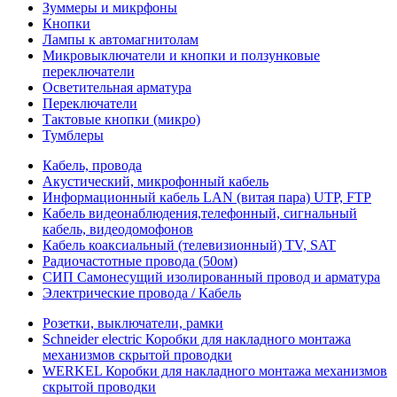
Зуммеры и микрфоны
Кнопки
Лампы к автомагнитолам
Микровыключатели и кнопки и ползунковые
переключатели
Осветительная арматура
Переключатели
Тактовые кнопки (микро)
Тумблеры
Кабель, провода
Акустический, микрофонный кабель
Информационный кабель LAN (витая пара) UTP, FTP
Кабель видеонаблюдения,телефонный, сигнальный
кабель, видеодомофонов
Кабель коаксиальный (телевизионный) TV, SAT
Радиочастотные провода (50ом)
СИП Самонесущий изолированный провод и арматура
Электрические провода / Кабель
Розетки, выключатели, рамки
Schneider electric Коробки для накладного монтажа
механизмов скрытой проводки
WERKEL Коробки для накладного монтажа механизмов
скрытой проводки