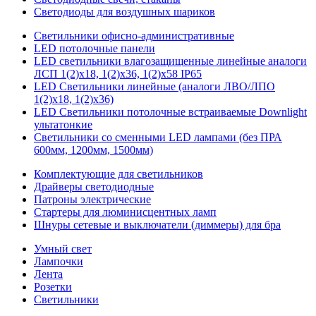
Светодиоды для воздушных шариков
Светильники офисно-административные
LED потолочные панели
LED светильники влагозащищенные линейные аналоги
ЛСП 1(2)х18, 1(2)х36, 1(2)х58 IP65
LED Светильники линейные (аналоги ЛВО/ЛПО
1(2)х18, 1(2)х36)
LED Светильники потолочные встраиваемые Downlight
ультатонкие
Светильники со сменными LED лампами (без ПРА
600мм, 1200мм, 1500мм)
Комплектующие для светильников
Драйверы светодиодные
Патроны электрические
Стартеры для люминисцентных ламп
Шнуры сетевые и выключатели (диммеры) для бра
Умный свет
Лампочки
Лента
Розетки
Светильники