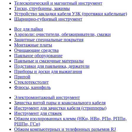
Телескопический и магнитный инструмент
Тиски, струбцины, зажимы
Устройство закладки кабеля УЗК (протяжки кабельные)
Шарнирно-губцевый инструмент
Все для пайки
Аэрозоли: очистители, обезжириватели, смазки
Защитные специальные покрытия
Монтажные платы
Очищающие средства
Паяльное оборудование
Паяльные и смазочные материалы
Подставки для паяльника, держатели
Приборы и доски для выжигания
Припой
Стеклотекстолит
Флюсы, канифоль
Электромонтажный инструмент
Зачистка витой пары и коаксиального кабеля
Инструмент для зачистки кабеля (стрипперы)
Инструмент для стяжек
Обжим изолированных клемм (НКи, НВи, РПи, РППи,
РШПи, ГСи)
Обжим компьютерных и телефонных разъемов RJ