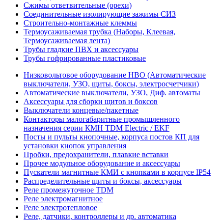
Сжимы ответвительные (орехи)
Соединительные изолирующие зажимы СИЗ
Строительно-монтажные клеммы
Термоусаживаемая трубка (Наборы, Клеевая,
Термоусаживаемая лента)
Трубы гладкие ПВХ и аксессуары
Трубы гофрированные пластиковые
Низковольтовое оборудование НВО (Автоматические
выключатели, УЗО, щиты, боксы, электросчетчики)
Автоматические выключатели, УЗО, Диф. автоматы
Аксессуары для сборки щитов и боксов
Выключатели концевые/пакетные
Контакторы малогабаритные промышленного
назначения серии КМН TDM Electric / EKF
Посты и пульты кнопочные, корпуса постов КП для
установки кнопок управления
Пробки, предохранители, плавкие вставки
Прочее модульное оборудование и аксессуары
Пускатели магнитные КМИ с кнопками в корпусе IP54
Распределительные щиты и боксы, аксессуары
Реле промежуточное TDM
Реле электромагнитное
Реле электротепловое
Реле, датчики, контроллеры и др. автоматика