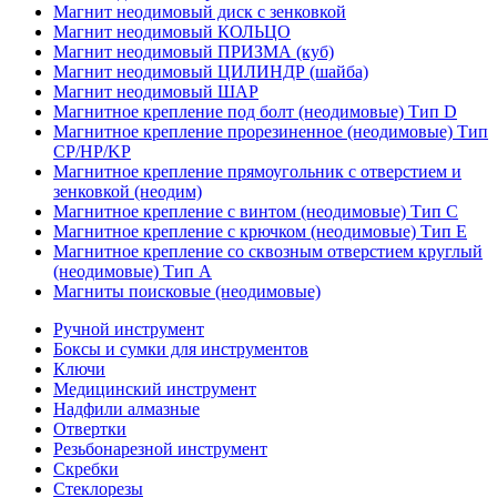
Магнит неодимовый диск с зенковкой
Магнит неодимовый КОЛЬЦО
Магнит неодимовый ПРИЗМА (куб)
Магнит неодимовый ЦИЛИНДР (шайба)
Магнит неодимовый ШАР
Магнитное крепление под болт (неодимовые) Тип D
Магнитное крепление прорезиненное (неодимовые) Тип
CP/HP/KP
Магнитное крепление прямоугольник с отверстием и
зенковкой (неодим)
Магнитное крепление с винтом (неодимовые) Тип С
Магнитное крепление с крючком (неодимовые) Тип Е
Магнитное крепление со сквозным отверстием круглый
(неодимовые) Тип А
Магниты поисковые (неодимовые)
Ручной инструмент
Боксы и сумки для инструментов
Ключи
Медицинский инструмент
Надфили алмазные
Отвертки
Резьбонарезной инструмент
Скребки
Стеклорезы