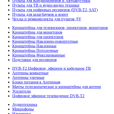
Пульты для Кондиционеров и Автоакустики
Пульты для ТВ и аудио-видео техники
Пульты для цифровых ресиверов (DVB-T2, SAT)
Пульты для шлагбаумов и ворот
Чехлы и ремкомплекты для пультов ДУ
Кронштейны для телевизоров, проекторов, мониторов
Кронштейны для мониторов
Кронштейны для проекторов
Кронштейны Наклонно-повортотные
Кронштейны Наклонные
Кронштейны Потолочные
Кронштейны Фиксированные
Подставки для ресиверов
DVB-T2 Цифровое, эфирное и кабельное ТВ
Антенны комнатные
Антенны уличные
Блоки питания к Антеннам
Мачты телескопические и кронштейны для антенн
Усилители
Цифровое эфирное телевидение DVB-Т2
Аудиотехника
Микрофоны
Наушники