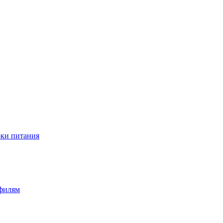
оки питания
офилям