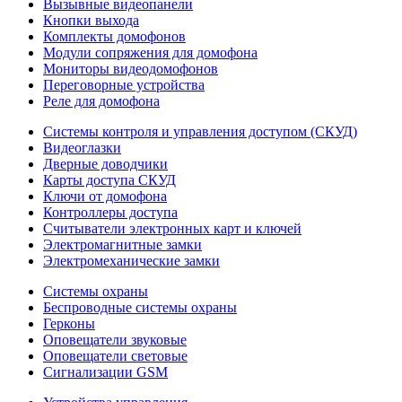
Вызывные видеопанели
Кнопки выхода
Комплекты домофонов
Модули сопряжения для домофона
Мониторы видеодомофонов
Переговорные устройства
Реле для домофона
Системы контроля и управления доступом (СКУД)
Видеоглазки
Дверные доводчики
Карты доступа СКУД
Ключи от домофона
Контроллеры доступа
Считыватели электронных карт и ключей
Электромагнитные замки
Электромеханические замки
Системы охраны
Беспроводные системы охраны
Герконы
Оповещатели звуковые
Оповещатели световые
Сигнализации GSM