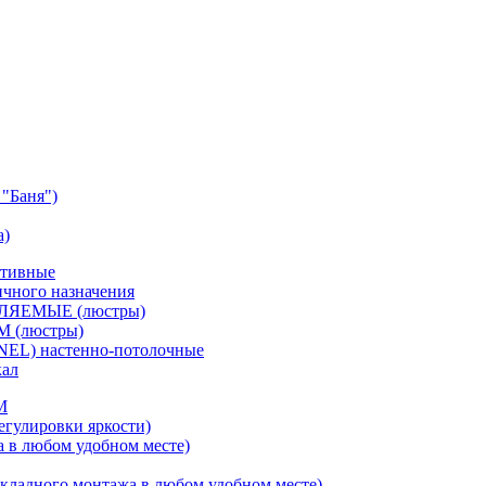
"Баня")
а)
ативные
чного назначения
ВЛЯЕМЫЕ (люстры)
М (люстры)
NEL) настенно-потолочные
кал
M
егулировки яркости)
а в любом удобном месте)
кладного монтажа в любом удобном месте)