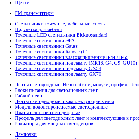
Щетки
FM-трансмиттеры
Светильники точечные, мебельные, споты
Подсветка для мебели
Точечные LED светильники Elektrostandard
Точечные светильники ЭРА
Точечные светильники Gauss
Точечные светильники Italmac (Я)
Точечные светильники влагозащищенные IP44 / IP65
Точечные светильники под лампу (MR16, G4, G9, GU10)
Точечные светильники под лампу GX53
Точечные светильники под лампу GX70
Ленты светодиодные, Неон гибкий, модули, профиль, бл
Блоки питания для светодиодных лент
Гибкий неон
Ленты светодиодные и комплектующие к ним
Модули водонепронецаемые светодиодные
Платы с линзой светодиодные
Профиль для светодиодных лент и комплектующие к пр
Радиаторы для мощных светодиодов
Лампочки