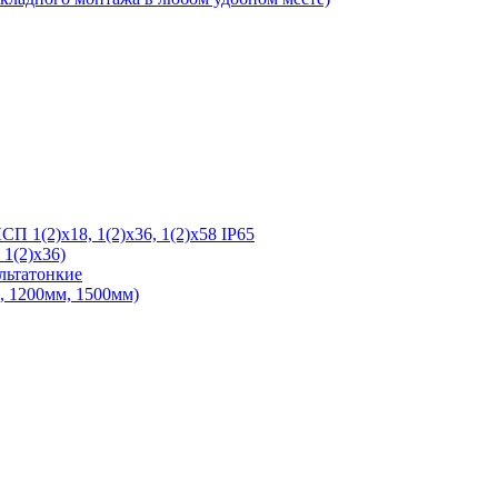
 1(2)х18, 1(2)х36, 1(2)х58 IP65
1(2)х36)
льтатонкие
 1200мм, 1500мм)