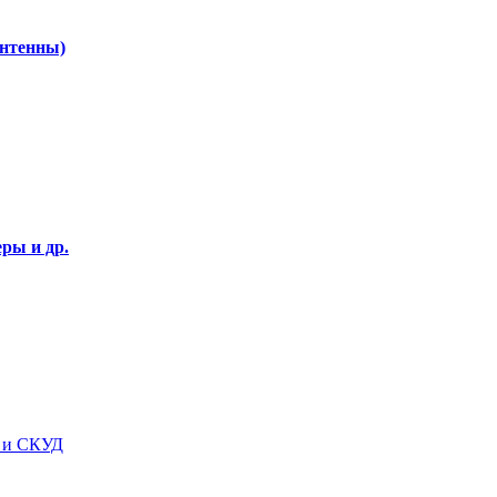
Антенны)
ры и др.
я и СКУД