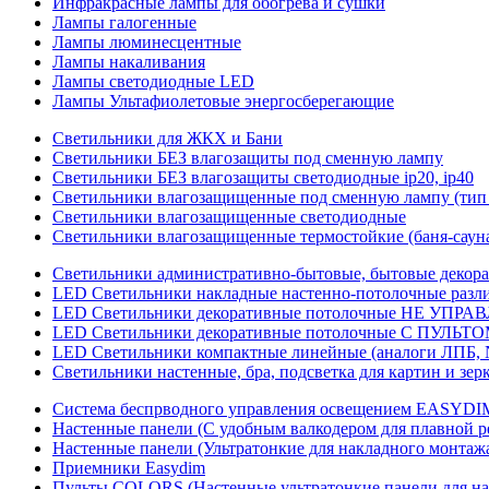
Инфракрасные лампы для обогрева и сушки
Лампы галогенные
Лампы люминесцентные
Лампы накаливания
Лампы светодиодные LED
Лампы Ультафиолетовые энергосберегающие
Светильники для ЖКХ и Бани
Светильники БЕЗ влагозащиты под сменную лампу
Светильники БЕЗ влагозащиты светодиодные ip20, ip40
Светильники влагозащищенные под сменную лампу (тип 
Светильники влагозащищенные светодиодные
Светильники влагозащищенные термостойкие (баня-саун
Светильники административно-бытовые, бытовые декор
LED Cветильники накладные настенно-потолочные разли
LED Светильники декоративные потолочные НЕ УПРА
LED Светильники декоративные потолочные С ПУЛЬТО
LED Светильники компактные линейные (аналоги ЛПБ, 
Светильники настенные, бра, подсветка для картин и зер
Система беспрводного управления освещением EASYDI
Настенные панели (С удобным валкодером для плавной р
Настенные панели (Ультратонкие для накладного монтаж
Приемники Easydim
Пульты COLORS (Настенные ультратонкие панели для на