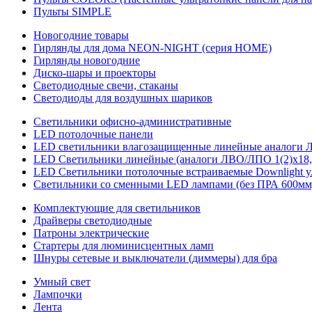
Пульты SIMPLE
Новогодние товары
Гирлянды для дома NEON-NIGHT (серия HOME)
Гирлянды новогодние
Диско-шары и проекторы
Светодиодные свечи, стаканы
Светодиоды для воздушных шариков
Светильники офисно-административные
LED потолочные панели
LED светильники влагозащищенные линейные аналоги ЛСП
LED Светильники линейные (аналоги ЛВО/ЛПО 1(2)х18, 
LED Светильники потолочные встраиваемые Downlight у
Светильники со сменными LED лампами (без ПРА 600мм,
Комплектующие для светильников
Драйверы светодиодные
Патроны электрические
Стартеры для люминисцентных ламп
Шнуры сетевые и выключатели (диммеры) для бра
Умный свет
Лампочки
Лента