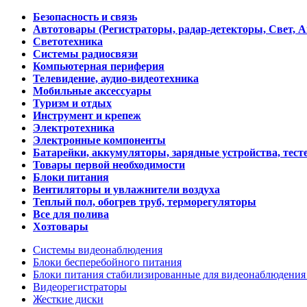
Безопасность и связь
Автотовары (Регистраторы, радар-детекторы, Свет, 
Светотехника
Системы радиосвязи
Компьютерная периферия
Телевидение, аудио-видеотехника
Мобильные аксессуары
Туризм и отдых
Инструмент и крепеж
Электротехника
Электронные компоненты
Батарейки, аккумуляторы, зарядные устройства, тесте
Товары первой необходимости
Блоки питания
Вентиляторы и увлажнители воздуха
Теплый пол, обогрев труб, терморегуляторы
Все для полива
Хозтовары
Системы видеонаблюдения
Блоки бесперебойного питания
Блоки питания стабилизированные для видеонаблюдени
Видеорегистраторы
Жесткие диски