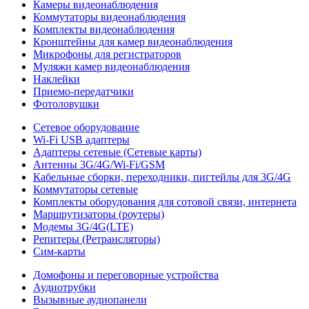
Камеры видеонаблюдения
Коммутаторы видеонаблюдения
Комплекты видеонаблюдения
Кронштейны для камер видеонаблюдения
Микрофоны для регистраторов
Муляжи камер видеонаблюдения
Наклейки
Приемо-передатчики
Фотоловушки
Сетевое оборудование
Wi-Fi USB адаптеры
Адаптеры сетевые (Сетевые карты)
Антенны 3G/4G/Wi-Fi/GSM
Кабельные сборки, переходники, пигтейлы для 3G/4G
Коммутаторы сетевые
Комплекты оборудования для сотовой связи, интернета
Маршрутизаторы (роутеры)
Модемы 3G/4G(LTE)
Репитеры (Ретрансляторы)
Сим-карты
Домофоны и переговорные устройства
Аудиотрубки
Вызывные аудиопанели