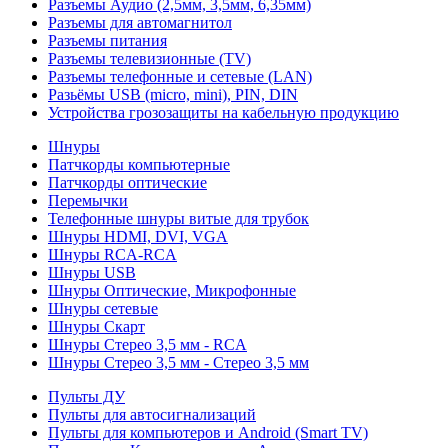
Разъемы Аудио (2,5мм, 3,5мм, 6,35мм)
Разъемы для автомагнитол
Разъемы питания
Разъемы телевизионные (TV)
Разъемы телефонные и сетевые (LAN)
Разьёмы USB (micro, mini), PIN, DIN
Устройства грозозащиты на кабельную продукцию
Шнуры
Патчкорды компьютерные
Патчкорды оптические
Перемычки
Телефонные шнуры витые для трубок
Шнуры HDMI, DVI, VGA
Шнуры RCA-RCA
Шнуры USB
Шнуры Оптические, Микрофонные
Шнуры сетевые
Шнуры Скарт
Шнуры Стерео 3,5 мм - RCA
Шнуры Стерео 3,5 мм - Стерео 3,5 мм
Пульты ДУ
Пульты для автосигнализаций
Пульты для компьютеров и Android (Smart TV)