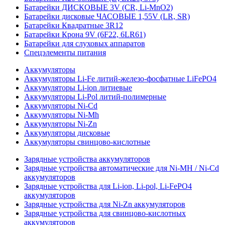
Батарейки ДИСКОВЫЕ 3V (CR, Li-MnO2)
Батарейки дисковые ЧАСОВЫЕ 1,55V (LR, SR)
Батарейки Квадратные 3R12
Батарейки Крона 9V (6F22, 6LR61)
Батарейки для слуховых аппаратов
Спецэлементы питания
Аккумуляторы
Аккумуляторы Li-Fe литий-железо-фосфатные LiFePO4
Аккумуляторы Li-ion литиевые
Аккумуляторы Li-Pol литий-полимерные
Аккумуляторы Ni-Cd
Аккумуляторы Ni-Mh
Аккумуляторы Ni-Zn
Аккумуляторы дисковые
Аккумуляторы свинцово-кислотные
Зарядные устройства аккумуляторов
Зарядные устройства автоматические для Ni-MH / Ni-Cd
аккумуляторов
Зарядные устройства для Li-ion, Li-pol, Li-FePO4
аккумуляторов
Зарядные устройства для Ni-Zn аккумуляторов
Зарядные устройства для свинцово-кислотных
аккумуляторов