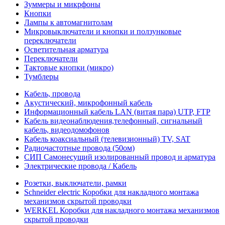
Зуммеры и микрфоны
Кнопки
Лампы к автомагнитолам
Микровыключатели и кнопки и ползунковые
переключатели
Осветительная арматура
Переключатели
Тактовые кнопки (микро)
Тумблеры
Кабель, провода
Акустический, микрофонный кабель
Информационный кабель LAN (витая пара) UTP, FTP
Кабель видеонаблюдения,телефонный, сигнальный
кабель, видеодомофонов
Кабель коаксиальный (телевизионный) TV, SAT
Радиочастотные провода (50ом)
СИП Самонесущий изолированный провод и арматура
Электрические провода / Кабель
Розетки, выключатели, рамки
Schneider electric Коробки для накладного монтажа
механизмов скрытой проводки
WERKEL Коробки для накладного монтажа механизмов
скрытой проводки