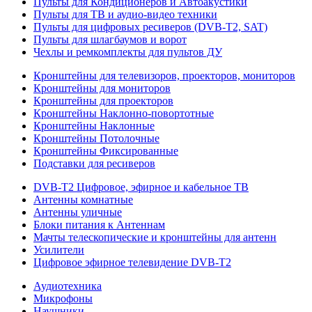
Пульты для Кондиционеров и Автоакустики
Пульты для ТВ и аудио-видео техники
Пульты для цифровых ресиверов (DVB-T2, SAT)
Пульты для шлагбаумов и ворот
Чехлы и ремкомплекты для пультов ДУ
Кронштейны для телевизоров, проекторов, мониторов
Кронштейны для мониторов
Кронштейны для проекторов
Кронштейны Наклонно-повортотные
Кронштейны Наклонные
Кронштейны Потолочные
Кронштейны Фиксированные
Подставки для ресиверов
DVB-T2 Цифровое, эфирное и кабельное ТВ
Антенны комнатные
Антенны уличные
Блоки питания к Антеннам
Мачты телескопические и кронштейны для антенн
Усилители
Цифровое эфирное телевидение DVB-Т2
Аудиотехника
Микрофоны
Наушники