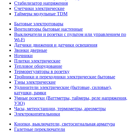
Стабилизатор напряжения
Счетчики электрические
Таймеры модульные TDM
Бытовые электротовары
Вентиляторы бытовые настенные
Выключатели и розетки с пультом или управлением по
Wi-Fi
Датчики движения и датчики освещения
Звонки дверные
Ночники
Плитки электрические
Тепловое оборудование
Терморегуляторы в розетку
Тройники и переходники электрические бытовые
Тэны электрические
Удлинители электрические (бытовые, силовые),
катушки, рамки
Умные розетки (Ваттметры, таймеры, реле напряжения,
УЗО)
Часы, метеостанции, термометры, ареометры
Электрокипятильники
Кнопки, выключатели, светосигнальная арматура
Галетные переключатели