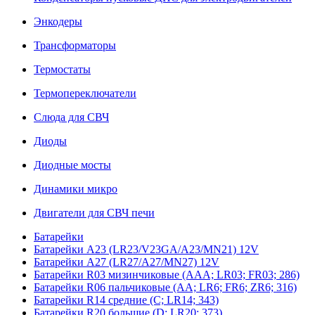
Энкодеры
Трансформаторы
Термостаты
Термопереключатели
Слюда для СВЧ
Диоды
Диодные мосты
Динамики микро
Двигатели для СВЧ печи
Батарейки
Батарейки A23 (LR23/V23GA/A23/MN21) 12V
Батарейки A27 (LR27/A27/MN27) 12V
Батарейки R03 мизинчиковые (AAA; LR03; FR03; 286)
Батарейки R06 пальчиковые (AA; LR6; FR6; ZR6; 316)
Батарейки R14 средние (C; LR14; 343)
Батарейки R20 большие (D; LR20; 373)