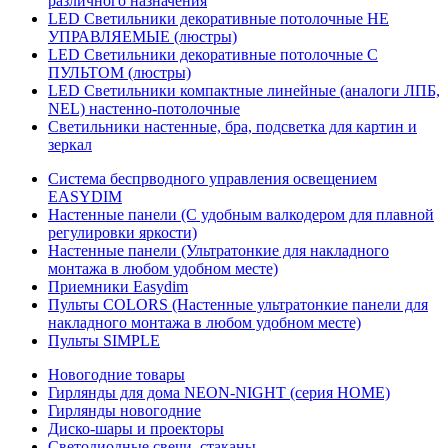
различного назначения
LED Светильники декоративные потолочные НЕ
УПРАВЛЯЕМЫЕ (люстры)
LED Светильники декоративные потолочные С
ПУЛЬТОМ (люстры)
LED Светильники компактные линейные (аналоги ЛПБ,
NEL) настенно-потолочные
Светильники настенные, бра, подсветка для картин и
зеркал
Система беспрводного управления освещением
EASYDIM
Настенные панели (С удобным валкодером для плавной
регулировки яркости)
Настенные панели (Ультратонкие для накладного
монтажа в любом удобном месте)
Приемники Easydim
Пульты COLORS (Настенные ультратонкие панели для
накладного монтажа в любом удобном месте)
Пульты SIMPLE
Новогодние товары
Гирлянды для дома NEON-NIGHT (серия HOME)
Гирлянды новогодние
Диско-шары и проекторы
Светодиодные свечи, стаканы