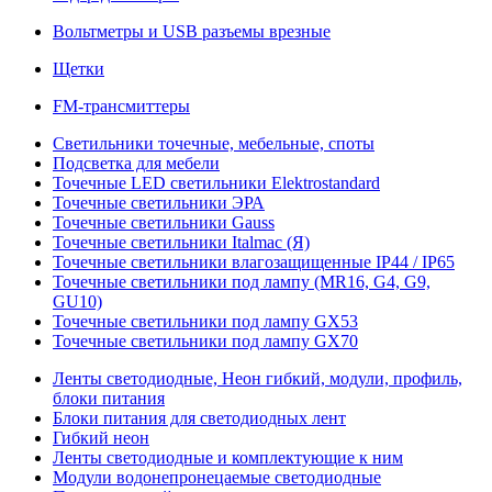
Вольтметры и USB разъемы врезные
Щетки
FM-трансмиттеры
Светильники точечные, мебельные, споты
Подсветка для мебели
Точечные LED светильники Elektrostandard
Точечные светильники ЭРА
Точечные светильники Gauss
Точечные светильники Italmac (Я)
Точечные светильники влагозащищенные IP44 / IP65
Точечные светильники под лампу (MR16, G4, G9,
GU10)
Точечные светильники под лампу GX53
Точечные светильники под лампу GX70
Ленты светодиодные, Неон гибкий, модули, профиль,
блоки питания
Блоки питания для светодиодных лент
Гибкий неон
Ленты светодиодные и комплектующие к ним
Модули водонепронецаемые светодиодные