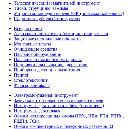
Телескопический и магнитный инструмент
Тиски, струбцины, зажимы
Устройство закладки кабеля УЗК (протяжки кабельные)
Шарнирно-губцевый инструмент
Все для пайки
Аэрозоли: очистители, обезжириватели, смазки
Защитные специальные покрытия
Монтажные платы
Очищающие средства
Паяльное оборудование
Паяльные и смазочные материалы
Подставки для паяльника, держатели
Приборы и доски для выжигания
Припой
Стеклотекстолит
Флюсы, канифоль
Электромонтажный инструмент
Зачистка витой пары и коаксиального кабеля
Инструмент для зачистки кабеля (стрипперы)
Инструмент для стяжек
Обжим изолированных клемм (НКи, НВи, РПи, РППи,
РШПи, ГСи)
Обжим компьютерных и телефонных разъемов RJ