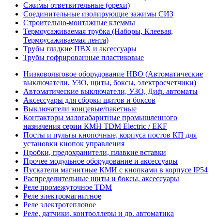
Сжимы ответвительные (орехи)
Соединительные изолирующие зажимы СИЗ
Строительно-монтажные клеммы
Термоусаживаемая трубка (Наборы, Клеевая,
Термоусаживаемая лента)
Трубы гладкие ПВХ и аксессуары
Трубы гофрированные пластиковые
Низковольтовое оборудование НВО (Автоматические
выключатели, УЗО, щиты, боксы, электросчетчики)
Автоматические выключатели, УЗО, Диф. автоматы
Аксессуары для сборки щитов и боксов
Выключатели концевые/пакетные
Контакторы малогабаритные промышленного
назначения серии КМН TDM Electric / EKF
Посты и пульты кнопочные, корпуса постов КП для
установки кнопок управления
Пробки, предохранители, плавкие вставки
Прочее модульное оборудование и аксессуары
Пускатели магнитные КМИ с кнопками в корпусе IP54
Распределительные щиты и боксы, аксессуары
Реле промежуточное TDM
Реле электромагнитное
Реле электротепловое
Реле, датчики, контроллеры и др. автоматика