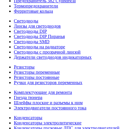
Предохранитель 382 Cylindrical
Термопредохранители
Ферритовые кольца
Светодиоды
Линзы для светодиодов
Светодиоды DIP
Светодиоды DIP Пиранья
Светодиоды SMD
Светодиоды на радиаторе
Светодиоды с прозрачной линзой
Держатели светодиодов индикаторных
Резисторы
Резисторы переменные
Резисторы постоянные
Ручки для резисторов переменных
Комплектующие для ремонта
Гнезда тюнера
Шлейфы плоские и разъемы к ним
Электродвигатели постоянного тока
Конденсаторы
Конденсаторы электролитические
Конденсаторы пусковые ДПС для электродвигателей