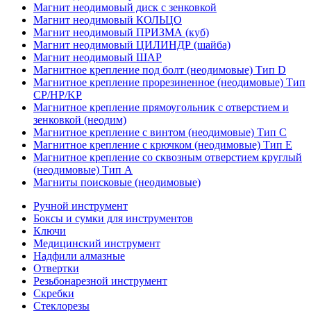
Магнит неодимовый диск с зенковкой
Магнит неодимовый КОЛЬЦО
Магнит неодимовый ПРИЗМА (куб)
Магнит неодимовый ЦИЛИНДР (шайба)
Магнит неодимовый ШАР
Магнитное крепление под болт (неодимовые) Тип D
Магнитное крепление прорезиненное (неодимовые) Тип
CP/HP/KP
Магнитное крепление прямоугольник с отверстием и
зенковкой (неодим)
Магнитное крепление с винтом (неодимовые) Тип С
Магнитное крепление с крючком (неодимовые) Тип Е
Магнитное крепление со сквозным отверстием круглый
(неодимовые) Тип А
Магниты поисковые (неодимовые)
Ручной инструмент
Боксы и сумки для инструментов
Ключи
Медицинский инструмент
Надфили алмазные
Отвертки
Резьбонарезной инструмент
Скребки
Стеклорезы