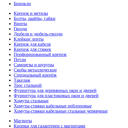
Бинокли
Крепеж и метизы
Болты, шайбы, гайки
Винты
Гвозди
Дюбеля и дюбель-гвозди
Клейкие ленты
Крепеж для кабеля
Крепеж для стяжек
Перфорированный крепеж
Петли
Саморезы и шурупы
Скобы металлические
Специальный крепёж
Такелаж
Трос стальной
Фурнитура для деревянных окон и дверей
Фурнитура для пластиковых окон и дверей
Хомуты стальные
Хомуты-стяжки кабельные нейлоновые
Хомуты-стяжки кабельные стальные червячные
Магниты
Кнопки для галантереи с магнитами