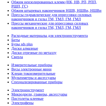
Обжим неизолированных клемм (НК, НВ, РП, РПП,
РШП, ГС)
Обжим штыревых наконечников НШВ, НШВи, НШВи
Прессы гидравлические для опрессовки силовых
наконечников и гильз ТМ, ТМЛ, ГМ, ГМЛ
Прессы механические для опрессовки силовых
наконечников и гильз ТМ, ТМЛ, ГМ, ГМЛ
Расходные материалы для электроинструмента
Биты
Буры sds plus
Диски алмазные
Диски отрезные по металлу
Сверла
Измерительные приборы
Весы электронные мини
Клещи токоизмерительные
Мультиметры и аксессуары
Специализированные приборы
Электроинструмент
Микродрели, граверы, аксессуары
Пистолеты клеевые
Электрофены