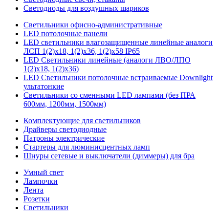
Светодиоды для воздушных шариков
Светильники офисно-административные
LED потолочные панели
LED светильники влагозащищенные линейные аналоги
ЛСП 1(2)х18, 1(2)х36, 1(2)х58 IP65
LED Светильники линейные (аналоги ЛВО/ЛПО
1(2)х18, 1(2)х36)
LED Светильники потолочные встраиваемые Downlight
ультатонкие
Светильники со сменными LED лампами (без ПРА
600мм, 1200мм, 1500мм)
Комплектующие для светильников
Драйверы светодиодные
Патроны электрические
Стартеры для люминисцентных ламп
Шнуры сетевые и выключатели (диммеры) для бра
Умный свет
Лампочки
Лента
Розетки
Светильники