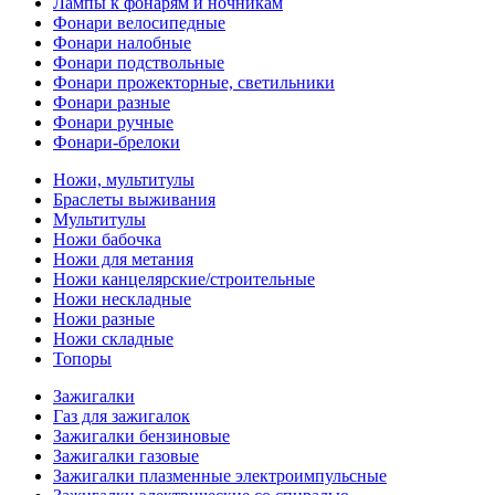
Лампы к фонарям и ночникам
Фонари велосипедные
Фонари налобные
Фонари подствольные
Фонари прожекторные, светильники
Фонари разные
Фонари ручные
Фонари-брелоки
Ножи, мультитулы
Браслеты выживания
Мультитулы
Ножи бабочка
Ножи для метания
Ножи канцелярские/строительные
Ножи нескладные
Ножи разные
Ножи складные
Топоры
Зажигалки
Газ для зажигалок
Зажигалки бензиновые
Зажигалки газовые
Зажигалки плазменные электроимпульсные