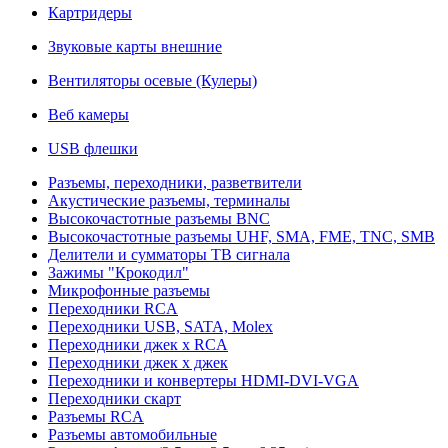
Картридеры
Звуковые карты внешние
Вентиляторы осевые (Кулеры)
Веб камеры
USB флешки
Разъемы, переходники, разветвители
Акустические разъемы, терминалы
Высокочастотные разъемы BNC
Высокочастотные разъемы UHF, SMA, FME, TNC, SMB
Делители и сумматоры ТВ сигнала
Зажимы "Крокодил"
Микрофонные разъемы
Переходники RCA
Переходники USB, SATA, Molex
Переходники джек х RCA
Переходники джек х джек
Переходники и конвертеры HDMI-DVI-VGA
Переходники скарт
Разъемы RCA
Разъемы автомобильные