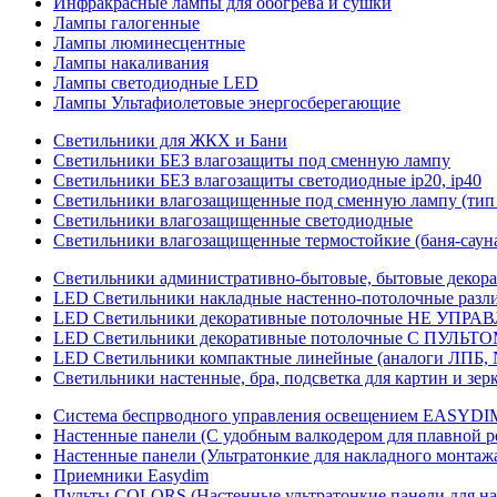
Инфракрасные лампы для обогрева и сушки
Лампы галогенные
Лампы люминесцентные
Лампы накаливания
Лампы светодиодные LED
Лампы Ультафиолетовые энергосберегающие
Светильники для ЖКХ и Бани
Светильники БЕЗ влагозащиты под сменную лампу
Светильники БЕЗ влагозащиты светодиодные ip20, ip40
Светильники влагозащищенные под сменную лампу (тип 
Светильники влагозащищенные светодиодные
Светильники влагозащищенные термостойкие (баня-саун
Светильники административно-бытовые, бытовые декор
LED Cветильники накладные настенно-потолочные разли
LED Светильники декоративные потолочные НЕ УПРА
LED Светильники декоративные потолочные С ПУЛЬТО
LED Светильники компактные линейные (аналоги ЛПБ, 
Светильники настенные, бра, подсветка для картин и зер
Система беспрводного управления освещением EASYDI
Настенные панели (С удобным валкодером для плавной р
Настенные панели (Ультратонкие для накладного монтаж
Приемники Easydim
Пульты COLORS (Настенные ультратонкие панели для на