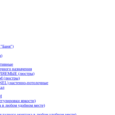
"Баня")
а)
ативные
чного назначения
ВЛЯЕМЫЕ (люстры)
М (люстры)
NEL) настенно-потолочные
кал
M
егулировки яркости)
а в любом удобном месте)
кладного монтажа в любом удобном месте)