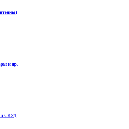
Антенны)
ры и др.
я и СКУД