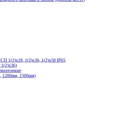
 1(2)х18, 1(2)х36, 1(2)х58 IP65
1(2)х36)
льтатонкие
 1200мм, 1500мм)