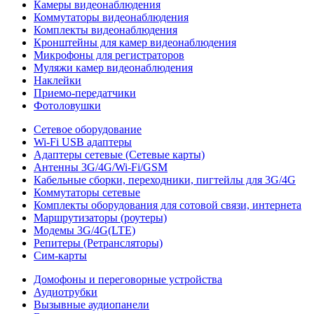
Камеры видеонаблюдения
Коммутаторы видеонаблюдения
Комплекты видеонаблюдения
Кронштейны для камер видеонаблюдения
Микрофоны для регистраторов
Муляжи камер видеонаблюдения
Наклейки
Приемо-передатчики
Фотоловушки
Сетевое оборудование
Wi-Fi USB адаптеры
Адаптеры сетевые (Сетевые карты)
Антенны 3G/4G/Wi-Fi/GSM
Кабельные сборки, переходники, пигтейлы для 3G/4G
Коммутаторы сетевые
Комплекты оборудования для сотовой связи, интернета
Маршрутизаторы (роутеры)
Модемы 3G/4G(LTE)
Репитеры (Ретрансляторы)
Сим-карты
Домофоны и переговорные устройства
Аудиотрубки
Вызывные аудиопанели