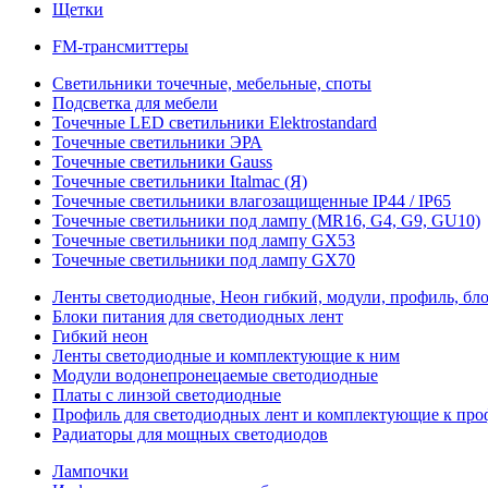
Щетки
FM-трансмиттеры
Светильники точечные, мебельные, споты
Подсветка для мебели
Точечные LED светильники Elektrostandard
Точечные светильники ЭРА
Точечные светильники Gauss
Точечные светильники Italmac (Я)
Точечные светильники влагозащищенные IP44 / IP65
Точечные светильники под лампу (MR16, G4, G9, GU10)
Точечные светильники под лампу GX53
Точечные светильники под лампу GX70
Ленты светодиодные, Неон гибкий, модули, профиль, бл
Блоки питания для светодиодных лент
Гибкий неон
Ленты светодиодные и комплектующие к ним
Модули водонепронецаемые светодиодные
Платы с линзой светодиодные
Профиль для светодиодных лент и комплектующие к пр
Радиаторы для мощных светодиодов
Лампочки