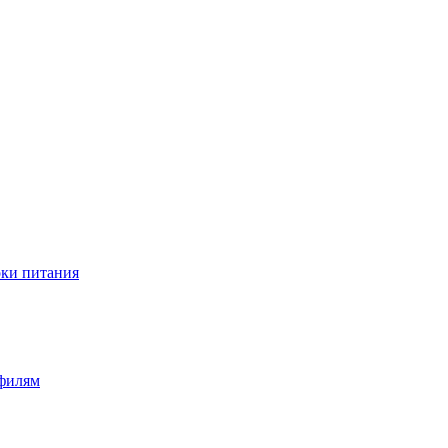
оки питания
офилям