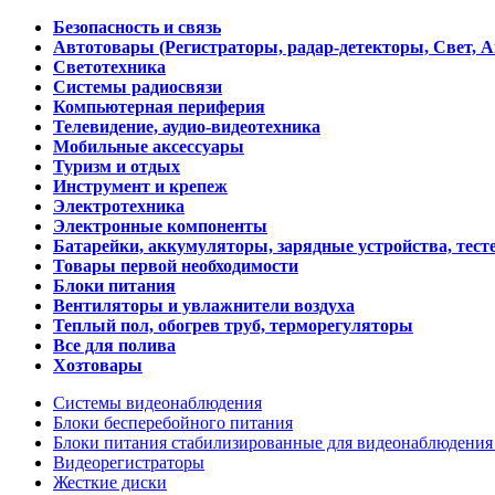
Безопасность и связь
Автотовары (Регистраторы, радар-детекторы, Свет, 
Светотехника
Системы радиосвязи
Компьютерная периферия
Телевидение, аудио-видеотехника
Мобильные аксессуары
Туризм и отдых
Инструмент и крепеж
Электротехника
Электронные компоненты
Батарейки, аккумуляторы, зарядные устройства, тесте
Товары первой необходимости
Блоки питания
Вентиляторы и увлажнители воздуха
Теплый пол, обогрев труб, терморегуляторы
Все для полива
Хозтовары
Системы видеонаблюдения
Блоки бесперебойного питания
Блоки питания стабилизированные для видеонаблюдени
Видеорегистраторы
Жесткие диски