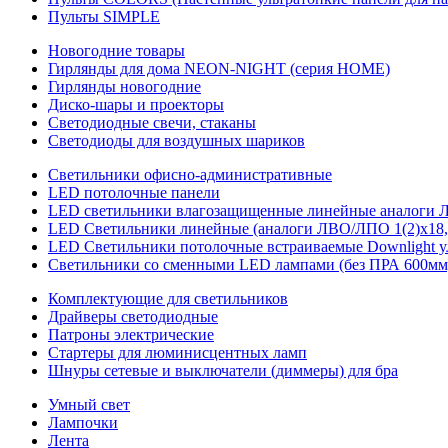
Пульты SIMPLE
Новогодние товары
Гирлянды для дома NEON-NIGHT (серия HOME)
Гирлянды новогодние
Диско-шары и проекторы
Светодиодные свечи, стаканы
Светодиоды для воздушных шариков
Светильники офисно-административные
LED потолочные панели
LED светильники влагозащищенные линейные аналоги ЛСП
LED Светильники линейные (аналоги ЛВО/ЛПО 1(2)х18, 
LED Светильники потолочные встраиваемые Downlight у
Светильники со сменными LED лампами (без ПРА 600мм,
Комплектующие для светильников
Драйверы светодиодные
Патроны электрические
Стартеры для люминисцентных ламп
Шнуры сетевые и выключатели (диммеры) для бра
Умный свет
Лампочки
Лента