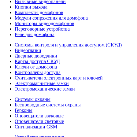
Вызывные видеопанели
Кнопки выхода
Комплекты домофонов
Модули сопряжения для домофона
Мониторы видеодомофонов
Переговорные устройства
Реле для домофона
Системы контроля и управления доступом (СКУД)
Видеоглазки
Дверные доводчики
Карты доступа СКУД
Ключи от домофона
Контроллеры доступа
Считыватели электронных карт и ключей
Электромагнитные замки
Электромеханические замки
Системы охраны
Беспроводные системы охраны
Герконы
Оповещатели звуковые
Оповещатели световые
Сигнализации GSM