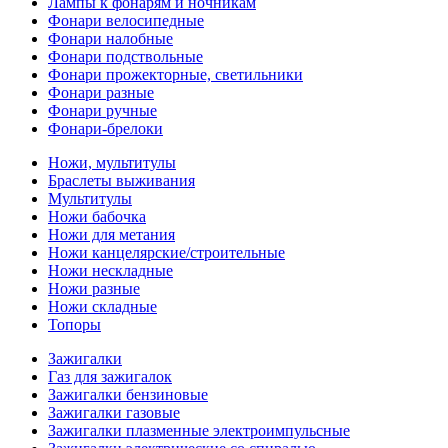
Лампы к фонарям и ночникам
Фонари велосипедные
Фонари налобные
Фонари подствольные
Фонари прожекторные, светильники
Фонари разные
Фонари ручные
Фонари-брелоки
Ножи, мультитулы
Браслеты выживания
Мультитулы
Ножи бабочка
Ножи для метания
Ножи канцелярские/строительные
Ножи нескладные
Ножи разные
Ножи складные
Топоры
Зажигалки
Газ для зажигалок
Зажигалки бензиновые
Зажигалки газовые
Зажигалки плазменные электроимпульсные