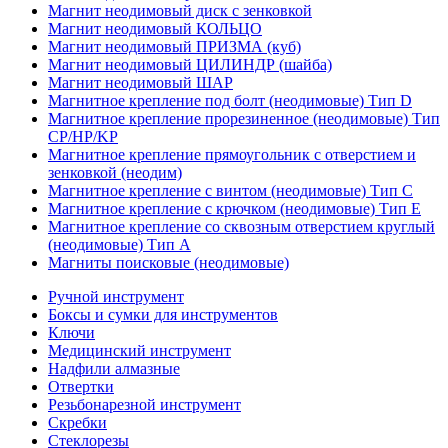
Магнит неодимовый диск с зенковкой
Магнит неодимовый КОЛЬЦО
Магнит неодимовый ПРИЗМА (куб)
Магнит неодимовый ЦИЛИНДР (шайба)
Магнит неодимовый ШАР
Магнитное крепление под болт (неодимовые) Тип D
Магнитное крепление прорезиненное (неодимовые) Тип
CP/HP/KP
Магнитное крепление прямоугольник с отверстием и
зенковкой (неодим)
Магнитное крепление с винтом (неодимовые) Тип С
Магнитное крепление с крючком (неодимовые) Тип Е
Магнитное крепление со сквозным отверстием круглый
(неодимовые) Тип А
Магниты поисковые (неодимовые)
Ручной инструмент
Боксы и сумки для инструментов
Ключи
Медицинский инструмент
Надфили алмазные
Отвертки
Резьбонарезной инструмент
Скребки
Стеклорезы