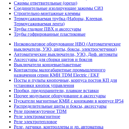
Сжимы ответвительные (орехи)
Соединительные изолирующие зажимы СИЗ
Строительно-монтажные клеммы
Термоусаживаемая трубка (Наборы, Клеевая,
Термоусаживаемая лента)
Трубы гладкие ПВХ и аксессуары
Трубы гофрированные пластиковые
Низковольтовое оборудование НВО (Автоматические
выключатели, УЗО, щиты, боксы, электросчетчики)
Автоматические выключатели, УЗО, Диф. автоматы
Аксессуары для сборки щитов и боксов
Выключатели концевые/пакетные
Контакторы малогабаритные промышленного
назначения серии КМН TDM Electric / EKF
Посты и пульты кнопочные, корпуса постов КП для
установки кнопок управления
Пробки, предохранители, плавкие вставки
Прочее модульное оборудование и аксессуары
Пускатели магнитные КМИ с кнопками в корпусе IP54
Распределительные щиты и боксы, аксессуары
Реле промежуточное TDM
Реле электромагнитное
Реле электротепловое
Реле, датчики, контроллеры и др. автоматика