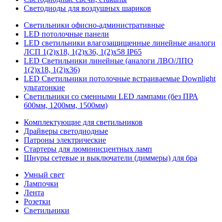
Светодиоды для воздушных шариков
Светильники офисно-административные
LED потолочные панели
LED светильники влагозащищенные линейные аналоги
ЛСП 1(2)х18, 1(2)х36, 1(2)х58 IP65
LED Светильники линейные (аналоги ЛВО/ЛПО
1(2)х18, 1(2)х36)
LED Светильники потолочные встраиваемые Downlight
ультатонкие
Светильники со сменными LED лампами (без ПРА
600мм, 1200мм, 1500мм)
Комплектующие для светильников
Драйверы светодиодные
Патроны электрические
Стартеры для люминисцентных ламп
Шнуры сетевые и выключатели (диммеры) для бра
Умный свет
Лампочки
Лента
Розетки
Светильники