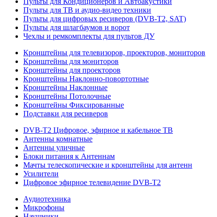
Пульты для Кондиционеров и Автоакустики
Пульты для ТВ и аудио-видео техники
Пульты для цифровых ресиверов (DVB-T2, SAT)
Пульты для шлагбаумов и ворот
Чехлы и ремкомплекты для пультов ДУ
Кронштейны для телевизоров, проекторов, мониторов
Кронштейны для мониторов
Кронштейны для проекторов
Кронштейны Наклонно-повортотные
Кронштейны Наклонные
Кронштейны Потолочные
Кронштейны Фиксированные
Подставки для ресиверов
DVB-T2 Цифровое, эфирное и кабельное ТВ
Антенны комнатные
Антенны уличные
Блоки питания к Антеннам
Мачты телескопические и кронштейны для антенн
Усилители
Цифровое эфирное телевидение DVB-Т2
Аудиотехника
Микрофоны
Наушники