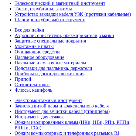
Телескопический и магнитный инструмент
Тиски, струбцины, зажимы
Устройство закладки кабеля УЗК (протяжки кабельные)
Шарнирно-губцевый инструмент
Все для пайки
Аэрозоли: очистители, обезжириватели, смазки
Защитные специальные покрытия
Монтажные платы
Очищающие средства
Паяльное оборудование
Паяльные и смазочные материалы
Подставки для паяльника, держатели
Приборы и доски для выжигания
Припой
Стеклотекстолит
Флюсы, канифоль
Электромонтажный инструмент
Зачистка витой пары и коаксиального кабеля
Инструмент для зачистки кабеля (стрипперы)
Инструмент для стяжек
Обжим изолированных клемм (НКи, НВи, РПи, РППи,
РШПи, ГСи)
Обжим компьютерных и телефонных разъемов RJ