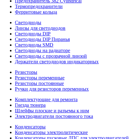
Предохранитель 382 Cylindrical
Термопредохранители
Ферритовые кольца
Светодиоды
Линзы для светодиодов
Светодиоды DIP
Светодиоды DIP Пиранья
Светодиоды SMD
Светодиоды на радиаторе
Светодиоды с прозрачной линзой
Держатели светодиодов индикаторных
Резисторы
Резисторы переменные
Резисторы постоянные
Ручки для резисторов переменных
Комплектующие для ремонта
Гнезда тюнера
Шлейфы плоские и разъемы к ним
Электродвигатели постоянного тока
Конденсаторы
Конденсаторы электролитические
Конденсаторы пусковые ДПС для электродвигателей