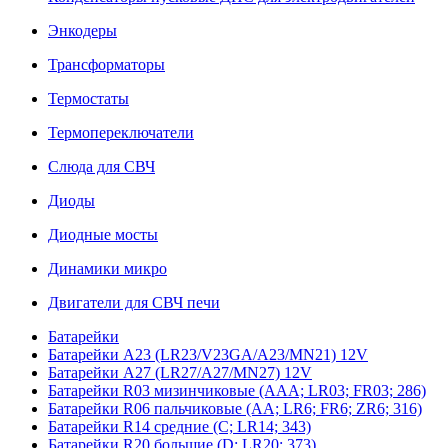
Энкодеры
Трансформаторы
Термостаты
Термопереключатели
Слюда для СВЧ
Диоды
Диодные мосты
Динамики микро
Двигатели для СВЧ печи
Батарейки
Батарейки A23 (LR23/V23GA/A23/MN21) 12V
Батарейки A27 (LR27/A27/MN27) 12V
Батарейки R03 мизинчиковые (AAA; LR03; FR03; 286)
Батарейки R06 пальчиковые (AA; LR6; FR6; ZR6; 316)
Батарейки R14 средние (C; LR14; 343)
Батарейки R20 большие (D; LR20; 373)