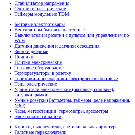
Стабилизатор напряжения
Счетчики электрические
Таймеры модульные TDM
Бытовые электротовары
Вентиляторы бытовые настенные
Выключатели и розетки с пультом или управлением по
Wi-Fi
Датчики движения и датчики освещения
Звонки дверные
Ночники
Плитки электрические
Тепловое оборудование
Терморегуляторы в розетку
Тройники и переходники электрические бытовые
Тэны электрические
Удлинители электрические (бытовые, силовые),
катушки, рамки
Умные розетки (Ваттметры, таймеры, реле напряжения,
УЗО)
Часы, метеостанции, термометры, ареометры
Электрокипятильники
Кнопки, выключатели, светосигнальная арматура
Галетные переключатели