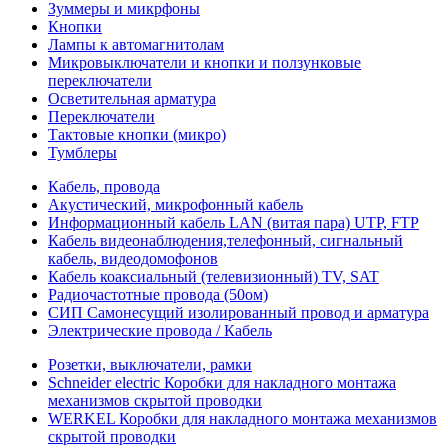
Зуммеры и микрфоны
Кнопки
Лампы к автомагнитолам
Микровыключатели и кнопки и ползунковые
переключатели
Осветительная арматура
Переключатели
Тактовые кнопки (микро)
Тумблеры
Кабель, провода
Акустический, микрофонный кабель
Информационный кабель LAN (витая пара) UTP, FTP
Кабель видеонаблюдения,телефонный, сигнальный
кабель, видеодомофонов
Кабель коаксиальный (телевизионный) TV, SAT
Радиочастотные провода (50ом)
СИП Самонесущий изолированный провод и арматура
Электрические провода / Кабель
Розетки, выключатели, рамки
Schneider electric Коробки для накладного монтажа
механизмов скрытой проводки
WERKEL Коробки для накладного монтажа механизмов
скрытой проводки