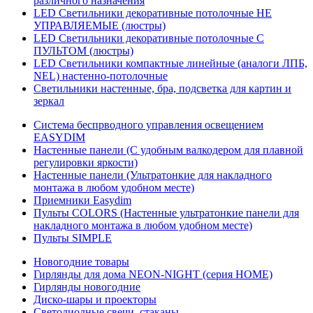
различного назначения
LED Светильники декоративные потолочные НЕ
УПРАВЛЯЕМЫЕ (люстры)
LED Светильники декоративные потолочные С
ПУЛЬТОМ (люстры)
LED Светильники компактные линейные (аналоги ЛПБ,
NEL) настенно-потолочные
Светильники настенные, бра, подсветка для картин и
зеркал
Система беспрводного управления освещением
EASYDIM
Настенные панели (С удобным валкодером для плавной
регулировки яркости)
Настенные панели (Ультратонкие для накладного
монтажа в любом удобном месте)
Приемники Easydim
Пульты COLORS (Настенные ультратонкие панели для
накладного монтажа в любом удобном месте)
Пульты SIMPLE
Новогодние товары
Гирлянды для дома NEON-NIGHT (серия HOME)
Гирлянды новогодние
Диско-шары и проекторы
Светодиодные свечи, стаканы