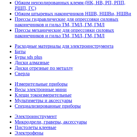
Обжим неизолированных клемм (НК, НВ, РП, РПП,
РШП, ГС)
Обжим штыревых наконечников НШВ, НШВи, НШВи
Прессы гидравлические для опрессовки силовых
наконечников и гильз ТМ, ТМЛ, ГМ, ГМЛ
Прессы механические для опрессовки силовых
наконечников и гильз ТМ, ТМЛ, ГМ, ГМЛ
Расходные материалы для электроинструмента
Биты
Буры sds plus
Диски алмазные
Диски отрезные по металлу
Сверла
Измерительные приборы
Весы электронные мини
Клещи токоизмерительные
Мультиметры и аксессуары
Специализированные приборы
Электроинструмент
Микродрели, граверы, аксессуары
Пистолеты клеевые
Электрофены