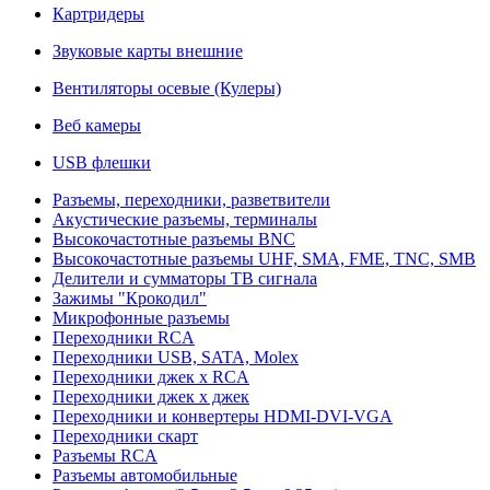
Картридеры
Звуковые карты внешние
Вентиляторы осевые (Кулеры)
Веб камеры
USB флешки
Разъемы, переходники, разветвители
Акустические разъемы, терминалы
Высокочастотные разъемы BNC
Высокочастотные разъемы UHF, SMA, FME, TNC, SMB
Делители и сумматоры ТВ сигнала
Зажимы "Крокодил"
Микрофонные разъемы
Переходники RCA
Переходники USB, SATA, Molex
Переходники джек х RCA
Переходники джек х джек
Переходники и конвертеры HDMI-DVI-VGA
Переходники скарт
Разъемы RCA
Разъемы автомобильные