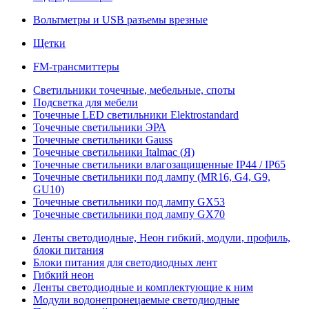
Вольтметры и USB разъемы врезные
Щетки
FM-трансмиттеры
Светильники точечные, мебельные, споты
Подсветка для мебели
Точечные LED светильники Elektrostandard
Точечные светильники ЭРА
Точечные светильники Gauss
Точечные светильники Italmac (Я)
Точечные светильники влагозащищенные IP44 / IP65
Точечные светильники под лампу (MR16, G4, G9,
GU10)
Точечные светильники под лампу GX53
Точечные светильники под лампу GX70
Ленты светодиодные, Неон гибкий, модули, профиль,
блоки питания
Блоки питания для светодиодных лент
Гибкий неон
Ленты светодиодные и комплектующие к ним
Модули водонепронецаемые светодиодные