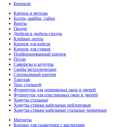
Бинокли
Крепеж и метизы
Болты, шайбы, гайки
Винты
Гвозди
Дюбеля и дюбель-гвозди
Клейкие ленты
Крепеж для кабеля
Крепеж для стяжек
Перфорированный крепеж
Петли
Саморезы и шурупы
Скобы металлические
Специальный крепёж
Такелаж
Трос стальной
Фурнитура для деревянных окон и дверей
Фурнитура для пластиковых окон и дверей
Хомуты стальные
Хомуты-стяжки кабельные нейлоновые
Хомуты-стяжки кабельные стальные червячные
Магниты
Кнопки для галантереи с магнитами