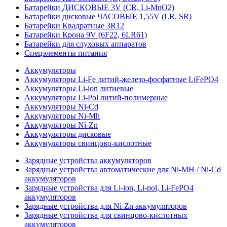
Батарейки ДИСКОВЫЕ 3V (CR, Li-MnO2)
Батарейки дисковые ЧАСОВЫЕ 1,55V (LR, SR)
Батарейки Квадратные 3R12
Батарейки Крона 9V (6F22, 6LR61)
Батарейки для слуховых аппаратов
Спецэлементы питания
Аккумуляторы
Аккумуляторы Li-Fe литий-железо-фосфатные LiFePO4
Аккумуляторы Li-ion литиевые
Аккумуляторы Li-Pol литий-полимерные
Аккумуляторы Ni-Cd
Аккумуляторы Ni-Mh
Аккумуляторы Ni-Zn
Аккумуляторы дисковые
Аккумуляторы свинцово-кислотные
Зарядные устройства аккумуляторов
Зарядные устройства автоматические для Ni-MH / Ni-Cd
аккумуляторов
Зарядные устройства для Li-ion, Li-pol, Li-FePO4
аккумуляторов
Зарядные устройства для Ni-Zn аккумуляторов
Зарядные устройства для свинцово-кислотных
аккумуляторов