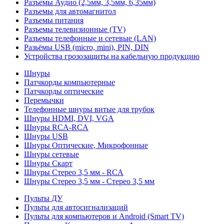
Разъемы Аудио (2,5мм, 3,5мм, 6,35мм)
Разъемы для автомагнитол
Разъемы питания
Разъемы телевизионные (TV)
Разъемы телефонные и сетевые (LAN)
Разьёмы USB (micro, mini), PIN, DIN
Устройства грозозащиты на кабельную продукцию
Шнуры
Патчкорды компьютерные
Патчкорды оптические
Перемычки
Телефонные шнуры витые для трубок
Шнуры HDMI, DVI, VGA
Шнуры RCA-RCA
Шнуры USB
Шнуры Оптические, Микрофонные
Шнуры сетевые
Шнуры Скарт
Шнуры Стерео 3,5 мм - RCA
Шнуры Стерео 3,5 мм - Стерео 3,5 мм
Пульты ДУ
Пульты для автосигнализаций
Пульты для компьютеров и Android (Smart TV)