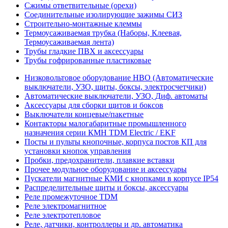
Сжимы ответвительные (орехи)
Соединительные изолирующие зажимы СИЗ
Строительно-монтажные клеммы
Термоусаживаемая трубка (Наборы, Клеевая,
Термоусаживаемая лента)
Трубы гладкие ПВХ и аксессуары
Трубы гофрированные пластиковые
Низковольтовое оборудование НВО (Автоматические
выключатели, УЗО, щиты, боксы, электросчетчики)
Автоматические выключатели, УЗО, Диф. автоматы
Аксессуары для сборки щитов и боксов
Выключатели концевые/пакетные
Контакторы малогабаритные промышленного
назначения серии КМН TDM Electric / EKF
Посты и пульты кнопочные, корпуса постов КП для
установки кнопок управления
Пробки, предохранители, плавкие вставки
Прочее модульное оборудование и аксессуары
Пускатели магнитные КМИ с кнопками в корпусе IP54
Распределительные щиты и боксы, аксессуары
Реле промежуточное TDM
Реле электромагнитное
Реле электротепловое
Реле, датчики, контроллеры и др. автоматика