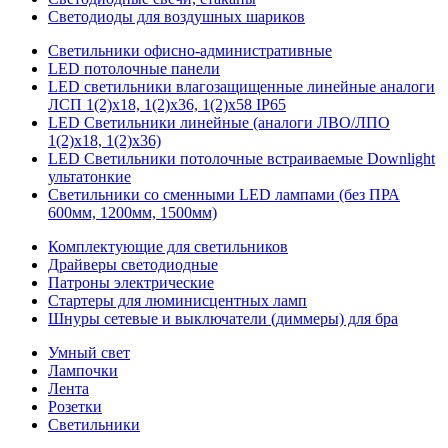
Светодиоды для воздушных шариков
Светильники офисно-административные
LED потолочные панели
LED светильники влагозащищенные линейные аналоги
ЛСП 1(2)х18, 1(2)х36, 1(2)х58 IP65
LED Светильники линейные (аналоги ЛВО/ЛПО
1(2)х18, 1(2)х36)
LED Светильники потолочные встраиваемые Downlight
ультатонкие
Светильники со сменными LED лампами (без ПРА
600мм, 1200мм, 1500мм)
Комплектующие для светильников
Драйверы светодиодные
Патроны электрические
Стартеры для люминисцентных ламп
Шнуры сетевые и выключатели (диммеры) для бра
Умный свет
Лампочки
Лента
Розетки
Светильники