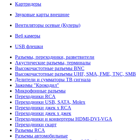
Картридеры
Звуковые карты внешние
Вентиляторы осевые (Кулеры)
Веб камеры
USB флешки
Разъемы, переходники, разветвители
Акустические разъемы, терминалы
Высокочастотные разъемы BNC
Высокочастотные разъемы UHF, SMA, FME, TNC, SMB
Делители и сумматоры ТВ сигнала
Зажимы "Крокодил"
Микрофонные разъемы
Переходники RCA
Переходники USB, SATA, Molex
Переходники джек х RCA
Переходники джек х джек
Переходники и конвертеры HDMI-DVI-VGA
Переходники скарт
Разъемы RCA
Разъемы автомобильные