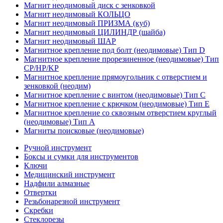
Магнит неодимовый диск с зенковкой
Магнит неодимовый КОЛЬЦО
Магнит неодимовый ПРИЗМА (куб)
Магнит неодимовый ЦИЛИНДР (шайба)
Магнит неодимовый ШАР
Магнитное крепление под болт (неодимовые) Тип D
Магнитное крепление прорезиненное (неодимовые) Тип
CP/HP/KP
Магнитное крепление прямоугольник с отверстием и
зенковкой (неодим)
Магнитное крепление с винтом (неодимовые) Тип С
Магнитное крепление с крючком (неодимовые) Тип Е
Магнитное крепление со сквозным отверстием круглый
(неодимовые) Тип А
Магниты поисковые (неодимовые)
Ручной инструмент
Боксы и сумки для инструментов
Ключи
Медицинский инструмент
Надфили алмазные
Отвертки
Резьбонарезной инструмент
Скребки
Стеклорезы