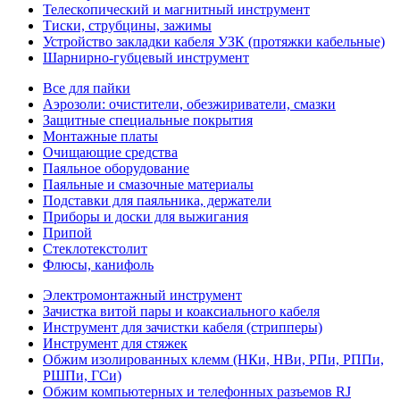
Телескопический и магнитный инструмент
Тиски, струбцины, зажимы
Устройство закладки кабеля УЗК (протяжки кабельные)
Шарнирно-губцевый инструмент
Все для пайки
Аэрозоли: очистители, обезжириватели, смазки
Защитные специальные покрытия
Монтажные платы
Очищающие средства
Паяльное оборудование
Паяльные и смазочные материалы
Подставки для паяльника, держатели
Приборы и доски для выжигания
Припой
Стеклотекстолит
Флюсы, канифоль
Электромонтажный инструмент
Зачистка витой пары и коаксиального кабеля
Инструмент для зачистки кабеля (стрипперы)
Инструмент для стяжек
Обжим изолированных клемм (НКи, НВи, РПи, РППи,
РШПи, ГСи)
Обжим компьютерных и телефонных разъемов RJ