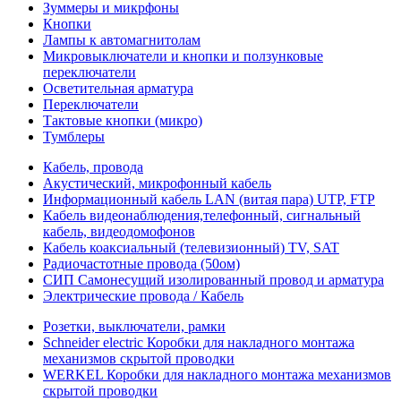
Зуммеры и микрфоны
Кнопки
Лампы к автомагнитолам
Микровыключатели и кнопки и ползунковые
переключатели
Осветительная арматура
Переключатели
Тактовые кнопки (микро)
Тумблеры
Кабель, провода
Акустический, микрофонный кабель
Информационный кабель LAN (витая пара) UTP, FTP
Кабель видеонаблюдения,телефонный, сигнальный
кабель, видеодомофонов
Кабель коаксиальный (телевизионный) TV, SAT
Радиочастотные провода (50ом)
СИП Самонесущий изолированный провод и арматура
Электрические провода / Кабель
Розетки, выключатели, рамки
Schneider electric Коробки для накладного монтажа
механизмов скрытой проводки
WERKEL Коробки для накладного монтажа механизмов
скрытой проводки