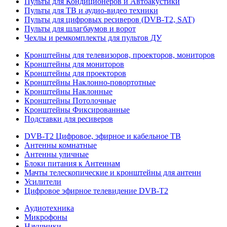
Пульты для Кондиционеров и Автоакустики
Пульты для ТВ и аудио-видео техники
Пульты для цифровых ресиверов (DVB-T2, SAT)
Пульты для шлагбаумов и ворот
Чехлы и ремкомплекты для пультов ДУ
Кронштейны для телевизоров, проекторов, мониторов
Кронштейны для мониторов
Кронштейны для проекторов
Кронштейны Наклонно-повортотные
Кронштейны Наклонные
Кронштейны Потолочные
Кронштейны Фиксированные
Подставки для ресиверов
DVB-T2 Цифровое, эфирное и кабельное ТВ
Антенны комнатные
Антенны уличные
Блоки питания к Антеннам
Мачты телескопические и кронштейны для антенн
Усилители
Цифровое эфирное телевидение DVB-Т2
Аудиотехника
Микрофоны
Наушники