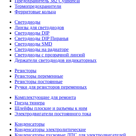
Предохранитель 382 Cylindrical
Термопредохранители
Ферритовые кольца
Светодиоды
Линзы для светодиодов
Светодиоды DIP
Светодиоды DIP Пиранья
Светодиоды SMD
Светодиоды на радиаторе
Светодиоды с прозрачной линзой
Держатели светодиодов индикаторных
Резисторы
Резисторы переменные
Резисторы постоянные
Ручки для резисторов переменных
Комплектующие для ремонта
Гнезда тюнера
Шлейфы плоские и разъемы к ним
Электродвигатели постоянного тока
Конденсаторы
Конденсаторы электролитические
Конденсаторы пусковые ДПС для электродвигателей