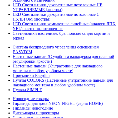
различного назначения
LED Светильники декоративные потолочные НЕ
УПРАВЛЯЕМЫЕ (люстры)
LED Светильники декоративные потолочные С
ПУЛЬТОМ (люстры)
LED Светильники компактные линейные (аналоги ЛПБ,
NEL) настенно-потолочные
Светильники настенные, бра, подсветка для картин и
зеркал
Система беспрводного управления освещением
EASYDIM
Настенные панели (С удобным валкодером для плавной
регулировки яркости)
Настенные панели (Ультратонкие для накладного
монтажа в любом удобном месте)
Приемники Easydim
Пульты COLORS (Настенные ультратонкие панели для
накладного монтажа в любом удобном месте)
Пульты SIMPLE
Новогодние товары
Гирлянды для дома NEON-NIGHT (серия HOME)
Гирлянды новогодние
Диско-шары и проекторы
Светодиодные свечи, стаканы