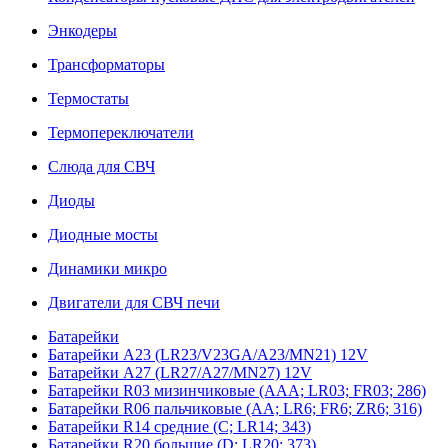
Энкодеры
Трансформаторы
Термостаты
Термопереключатели
Слюда для СВЧ
Диоды
Диодные мосты
Динамики микро
Двигатели для СВЧ печи
Батарейки
Батарейки A23 (LR23/V23GA/A23/MN21) 12V
Батарейки A27 (LR27/A27/MN27) 12V
Батарейки R03 мизинчиковые (AAA; LR03; FR03; 286)
Батарейки R06 пальчиковые (AA; LR6; FR6; ZR6; 316)
Батарейки R14 средние (C; LR14; 343)
Батарейки R20 большие (D; LR20; 373)