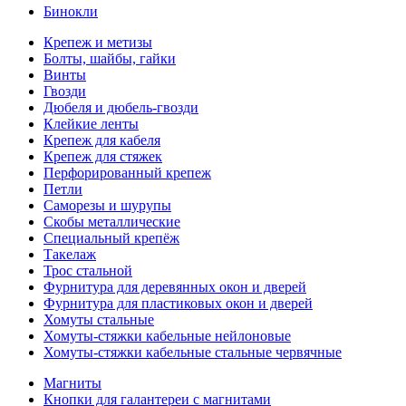
Бинокли
Крепеж и метизы
Болты, шайбы, гайки
Винты
Гвозди
Дюбеля и дюбель-гвозди
Клейкие ленты
Крепеж для кабеля
Крепеж для стяжек
Перфорированный крепеж
Петли
Саморезы и шурупы
Скобы металлические
Специальный крепёж
Такелаж
Трос стальной
Фурнитура для деревянных окон и дверей
Фурнитура для пластиковых окон и дверей
Хомуты стальные
Хомуты-стяжки кабельные нейлоновые
Хомуты-стяжки кабельные стальные червячные
Магниты
Кнопки для галантереи с магнитами