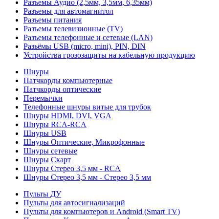
Разъемы Аудио (2,5мм, 3,5мм, 6,35мм)
Разъемы для автомагнитол
Разъемы питания
Разъемы телевизионные (TV)
Разъемы телефонные и сетевые (LAN)
Разьёмы USB (micro, mini), PIN, DIN
Устройства грозозащиты на кабельную продукцию
Шнуры
Патчкорды компьютерные
Патчкорды оптические
Перемычки
Телефонные шнуры витые для трубок
Шнуры HDMI, DVI, VGA
Шнуры RCA-RCA
Шнуры USB
Шнуры Оптические, Микрофонные
Шнуры сетевые
Шнуры Скарт
Шнуры Стерео 3,5 мм - RCA
Шнуры Стерео 3,5 мм - Стерео 3,5 мм
Пульты ДУ
Пульты для автосигнализаций
Пульты для компьютеров и Android (Smart TV)