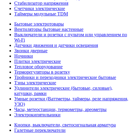
Стабилизатор напряжения
Счетчики электрические
Таймеры модульные TDM
Бытовые электротовары
Вентиляторы бытовые настенные
Выключатели и розетки с пультом или управлением по
Wi-Fi
Датчики движения и датчики освещения
Звонки дверные
Ночники
Плитки электрические
Тепловое оборудование
Терморегуляторы в розетку
Тройники и переходники электрические бытовые
Тэны электрические
Удлинители электрические (бытовые, силовые),
катушки, рамки
Умные розетки (Ваттметры, таймеры, реле напряжения,
УЗО)
Часы, метеостанции, термометры, ареометры
Электрокипятильники
Кнопки, выключатели, светосигнальная арматура
Галетные переключатели