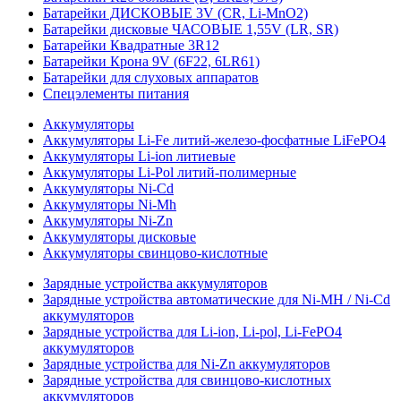
Батарейки ДИСКОВЫЕ 3V (CR, Li-MnO2)
Батарейки дисковые ЧАСОВЫЕ 1,55V (LR, SR)
Батарейки Квадратные 3R12
Батарейки Крона 9V (6F22, 6LR61)
Батарейки для слуховых аппаратов
Спецэлементы питания
Аккумуляторы
Аккумуляторы Li-Fe литий-железо-фосфатные LiFePO4
Аккумуляторы Li-ion литиевые
Аккумуляторы Li-Pol литий-полимерные
Аккумуляторы Ni-Cd
Аккумуляторы Ni-Mh
Аккумуляторы Ni-Zn
Аккумуляторы дисковые
Аккумуляторы свинцово-кислотные
Зарядные устройства аккумуляторов
Зарядные устройства автоматические для Ni-MH / Ni-Cd
аккумуляторов
Зарядные устройства для Li-ion, Li-pol, Li-FePO4
аккумуляторов
Зарядные устройства для Ni-Zn аккумуляторов
Зарядные устройства для свинцово-кислотных
аккумуляторов