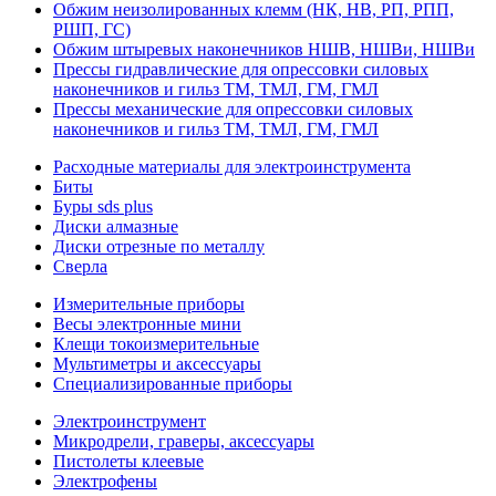
Обжим неизолированных клемм (НК, НВ, РП, РПП,
РШП, ГС)
Обжим штыревых наконечников НШВ, НШВи, НШВи
Прессы гидравлические для опрессовки силовых
наконечников и гильз ТМ, ТМЛ, ГМ, ГМЛ
Прессы механические для опрессовки силовых
наконечников и гильз ТМ, ТМЛ, ГМ, ГМЛ
Расходные материалы для электроинструмента
Биты
Буры sds plus
Диски алмазные
Диски отрезные по металлу
Сверла
Измерительные приборы
Весы электронные мини
Клещи токоизмерительные
Мультиметры и аксессуары
Специализированные приборы
Электроинструмент
Микродрели, граверы, аксессуары
Пистолеты клеевые
Электрофены