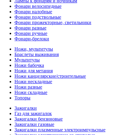
Лампы к фонарям и ночникам
Фонари велосипедные
Фонари налобные
Фонари подствольные
Фонари прожекторные, светильники
Фонари разные
Фонари ручные
Фонари-брелоки
Ножи, мультитулы
Браслеты выживания
Мультитулы
Ножи бабочка
Ножи для метания
Ножи канцелярские/строительные
Ножи нескладные
Ножи разные
Ножи складные
Топоры
Зажигалки
Газ для зажигалок
Зажигалки бензиновые
Зажигалки газовые
Зажигалки плазменные электроимпульсные