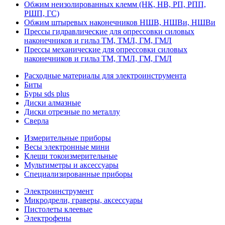
Обжим неизолированных клемм (НК, НВ, РП, РПП,
РШП, ГС)
Обжим штыревых наконечников НШВ, НШВи, НШВи
Прессы гидравлические для опрессовки силовых
наконечников и гильз ТМ, ТМЛ, ГМ, ГМЛ
Прессы механические для опрессовки силовых
наконечников и гильз ТМ, ТМЛ, ГМ, ГМЛ
Расходные материалы для электроинструмента
Биты
Буры sds plus
Диски алмазные
Диски отрезные по металлу
Сверла
Измерительные приборы
Весы электронные мини
Клещи токоизмерительные
Мультиметры и аксессуары
Специализированные приборы
Электроинструмент
Микродрели, граверы, аксессуары
Пистолеты клеевые
Электрофены