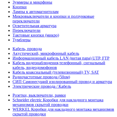
Зуммеры и микрфоны
Кнопки
Лампы к автомагнитолам
Микровыключатели и кнопки и ползунковые
переключатели
Осветительная арматура
Переключатели
Тактовые кнопки (микро)
Тумблеры
Кабель, провода
Акустический, микрофонный кабель
Информационный кабель LAN (витая пара) UTP, FTP
Кабель видеонаблюдения,телефонный, сигнальный
кабель, видеодомофонов
Кабель коаксиальный (телевизионный) TV, SAT
Радиочастотные провода (50ом)
СИП Самонесущий изолированный провод и арматура
Электрические провода / Кабель
Розетки, выключатели, рамки
Schneider electric Коробки для накладного монтажа
механизмов скрытой проводки
WERKEL Коробки для накладного монтажа механизмов
скрытой проводки