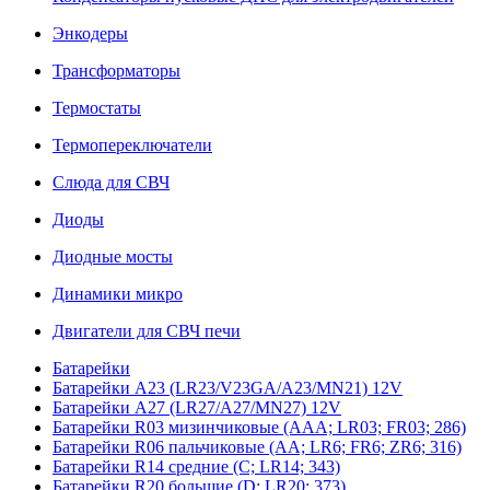
Энкодеры
Трансформаторы
Термостаты
Термопереключатели
Слюда для СВЧ
Диоды
Диодные мосты
Динамики микро
Двигатели для СВЧ печи
Батарейки
Батарейки A23 (LR23/V23GA/A23/MN21) 12V
Батарейки A27 (LR27/A27/MN27) 12V
Батарейки R03 мизинчиковые (AAA; LR03; FR03; 286)
Батарейки R06 пальчиковые (AA; LR6; FR6; ZR6; 316)
Батарейки R14 средние (C; LR14; 343)
Батарейки R20 большие (D; LR20; 373)