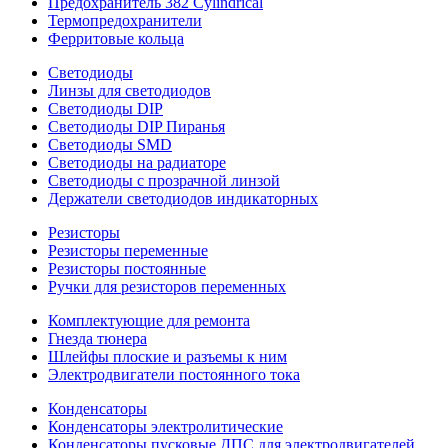
Предохранитель 382 Cylindrical
Термопредохранители
Ферритовые кольца
Светодиоды
Линзы для светодиодов
Светодиоды DIP
Светодиоды DIP Пиранья
Светодиоды SMD
Светодиоды на радиаторе
Светодиоды с прозрачной линзой
Держатели светодиодов индикаторных
Резисторы
Резисторы переменные
Резисторы постоянные
Ручки для резисторов переменных
Комплектующие для ремонта
Гнезда тюнера
Шлейфы плоские и разъемы к ним
Электродвигатели постоянного тока
Конденсаторы
Конденсаторы электролитические
Конденсаторы пусковые ДПС для электродвигателей