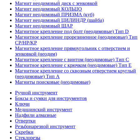
Магнит неодимовый диск с зенковкой
Магнит неодимовый КОЛЬЦО
Магнит неодимовый ПРИЗМА (куб)
Магнит неодимовый ЦИЛИНДР (шайба)
Магнит неодимовый ШАР
Магнитное крепление под болт (неодимовые) Тип D
Магнитное крепление прорезиненное (неодимовые) Тип
CP/HP/KP
Магнитное крепление прямоугольник с отверстием и
зенковкой (неодим)
Магнитное крепление с винтом (неодимовые) Тип С
Магнитное крепление с крючком (неодимовые) Тип Е
Магнитное крепление со сквозным отверстием круглый
(неодимовые) Тип А
Магниты поисковые (неодимовые)
Ручной инструмент
Боксы и сумки для инструментов
Ключи
Медицинский инструмент
Надфили алмазные
Отвертки
Резьбонарезной инструмент
Скребки
Стеклорезы