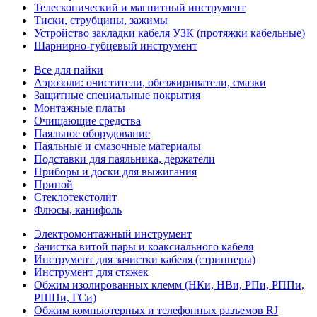
Телескопический и магнитный инструмент
Тиски, струбцины, зажимы
Устройство закладки кабеля УЗК (протяжки кабельные)
Шарнирно-губцевый инструмент
Все для пайки
Аэрозоли: очистители, обезжириватели, смазки
Защитные специальные покрытия
Монтажные платы
Очищающие средства
Паяльное оборудование
Паяльные и смазочные материалы
Подставки для паяльника, держатели
Приборы и доски для выжигания
Припой
Стеклотекстолит
Флюсы, канифоль
Электромонтажный инструмент
Зачистка витой пары и коаксиального кабеля
Инструмент для зачистки кабеля (стрипперы)
Инструмент для стяжек
Обжим изолированных клемм (НКи, НВи, РПи, РППи,
РШПи, ГСи)
Обжим компьютерных и телефонных разъемов RJ