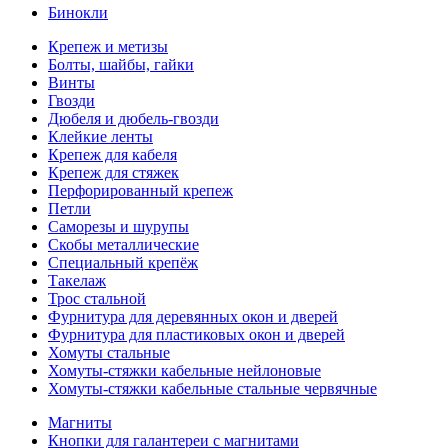
Бинокли
Крепеж и метизы
Болты, шайбы, гайки
Винты
Гвозди
Дюбеля и дюбель-гвозди
Клейкие ленты
Крепеж для кабеля
Крепеж для стяжек
Перфорированный крепеж
Петли
Саморезы и шурупы
Скобы металлические
Специальный крепёж
Такелаж
Трос стальной
Фурнитура для деревянных окон и дверей
Фурнитура для пластиковых окон и дверей
Хомуты стальные
Хомуты-стяжки кабельные нейлоновые
Хомуты-стяжки кабельные стальные червячные
Магниты
Кнопки для галантереи с магнитами