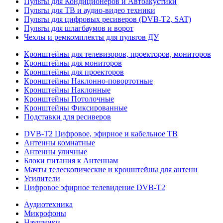
Пульты для Кондиционеров и Автоакустики
Пульты для ТВ и аудио-видео техники
Пульты для цифровых ресиверов (DVB-T2, SAT)
Пульты для шлагбаумов и ворот
Чехлы и ремкомплекты для пультов ДУ
Кронштейны для телевизоров, проекторов, мониторов
Кронштейны для мониторов
Кронштейны для проекторов
Кронштейны Наклонно-повортотные
Кронштейны Наклонные
Кронштейны Потолочные
Кронштейны Фиксированные
Подставки для ресиверов
DVB-T2 Цифровое, эфирное и кабельное ТВ
Антенны комнатные
Антенны уличные
Блоки питания к Антеннам
Мачты телескопические и кронштейны для антенн
Усилители
Цифровое эфирное телевидение DVB-Т2
Аудиотехника
Микрофоны
Наушники