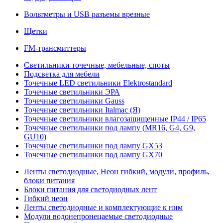
Вольтметры и USB разъемы врезные
Щетки
FM-трансмиттеры
Светильники точечные, мебельные, споты
Подсветка для мебели
Точечные LED светильники Elektrostandard
Точечные светильники ЭРА
Точечные светильники Gauss
Точечные светильники Italmac (Я)
Точечные светильники влагозащищенные IP44 / IP65
Точечные светильники под лампу (MR16, G4, G9,
GU10)
Точечные светильники под лампу GX53
Точечные светильники под лампу GX70
Ленты светодиодные, Неон гибкий, модули, профиль,
блоки питания
Блоки питания для светодиодных лент
Гибкий неон
Ленты светодиодные и комплектующие к ним
Модули водонепронецаемые светодиодные