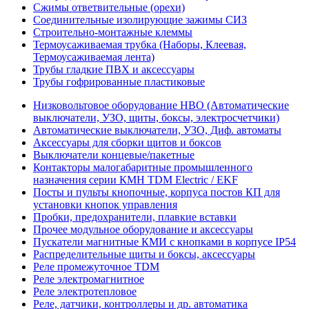
Сжимы ответвительные (орехи)
Соединительные изолирующие зажимы СИЗ
Строительно-монтажные клеммы
Термоусаживаемая трубка (Наборы, Клеевая,
Термоусаживаемая лента)
Трубы гладкие ПВХ и аксессуары
Трубы гофрированные пластиковые
Низковольтовое оборудование НВО (Автоматические
выключатели, УЗО, щиты, боксы, электросчетчики)
Автоматические выключатели, УЗО, Диф. автоматы
Аксессуары для сборки щитов и боксов
Выключатели концевые/пакетные
Контакторы малогабаритные промышленного
назначения серии КМН TDM Electric / EKF
Посты и пульты кнопочные, корпуса постов КП для
установки кнопок управления
Пробки, предохранители, плавкие вставки
Прочее модульное оборудование и аксессуары
Пускатели магнитные КМИ с кнопками в корпусе IP54
Распределительные щиты и боксы, аксессуары
Реле промежуточное TDM
Реле электромагнитное
Реле электротепловое
Реле, датчики, контроллеры и др. автоматика