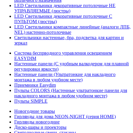
различного назначения
LED Светильники декоративные потолочные НЕ
УПРАВЛЯЕМЫЕ (люстры)
LED Светильники декоративные потолочные С
ПУЛЬТОМ (люстры)
LED Светильники компактные линейные (аналоги ЛПБ,
NEL) настенно-потолочные
Светильники настенные, бра, подсветка для картин и
зеркал
Система беспрводного управления освещением
EASYDIM
Настенные панели (С удобным валкодером для плавной
регулировки яркости)
Настенные панели (Ультратонкие для накладного
монтажа в любом удобном месте)
Приемники Easydim
Пульты COLORS (Настенные ультратонкие панели для
накладного монтажа в любом удобном месте)
Пульты SIMPLE
Новогодние товары
Гирлянды для дома NEON-NIGHT (серия HOME)
Гирлянды новогодние
Диско-шары и проекторы
Светодиодные свечи, стаканы