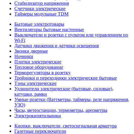
Стабилизатор напряжения
Счетчики электрические
Таймеры модульные TDM
Бытовые электротовары
Вентиляторы бытовые настенные
Выключатели и розетки с пультом или управлением по
Wi-Fi
Датчики движения и датчики освещения
Звонки дверные
Ночники
Плитки электрические
Тепловое оборудование
Терморегуляторы в розетку
Тройники и переходники электрические бытовые
Тэны электрические
Удлинители электрические (бытовые, силовые),
катушки, рамки
Умные розетки (Ваттметры, таймеры, реле напряжения,
УЗО)
Часы, метеостанции, термометры, ареометры
Электрокипятильники
Кнопки, выключатели, светосигнальная арматура
Галетные переключатели