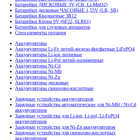
Батарейки ДИСКОВЫЕ 3V (CR, Li-MnO2)
Батарейки дисковые ЧАСОВЫЕ 1,55V (LR, SR)
Батарейки Квадратные 3R12
Батарейки Крона 9V (6F22, 6LR61)
Батарейки для слуховых аппаратов
Спецэлементы питания
Аккумуляторы
Аккумуляторы Li-Fe литий-железо-фосфатные LiFePO4
Аккумуляторы Li-ion литиевые
Аккумуляторы Li-Pol литий-полимерные
Аккумуляторы Ni-Cd
Аккумуляторы Ni-Mh
Аккумуляторы Ni-Zn
Аккумуляторы дисковые
Аккумуляторы свинцово-кислотные
Зарядные устройства аккумуляторов
Зарядные устройства автоматические для Ni-MH / Ni-Cd
аккумуляторов
Зарядные устройства для Li-ion, Li-pol, Li-FePO4
аккумуляторов
Зарядные устройства для Ni-Zn аккумуляторов
Зарядные устройства для свинцово-кислотных
аккумуляторов