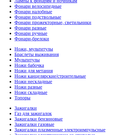
Лампы к фонарям и ночникам
Фонари велосипедные
Фонари налобные
Фонари подствольные
Фонари прожекторные, светильники
Фонари разные
Фонари ручные
Фонари-брелоки
Ножи, мультитулы
Браслеты выживания
Мультитулы
Ножи бабочка
Ножи для метания
Ножи канцелярские/строительные
Ножи нескладные
Ножи разные
Ножи складные
Топоры
Зажигалки
Газ для зажигалок
Зажигалки бензиновые
Зажигалки газовые
Зажигалки плазменные электроимпульсные