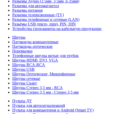
Разъемы Аудио (2,5мм, 3,5мм, 6,35мм)
Разъемы для автомагнитол
Разъемы питания
Разъемы телевизионные (TV)
Разъемы телефонные и сетевые (LAN)
Разьёмы USB (micro, mini), PIN, DIN
Устройства грозозащиты на кабельную продукцию
Шнуры
Патчкорды компьютерные
Патчкорды оптические
Перемычки
Телефонные шнуры витые для трубок
Шнуры HDMI, DVI, VGA
Шнуры RCA-RCA
Шнуры USB
Шнуры Оптические, Микрофонные
Шнуры сетевые
Шнуры Скарт
Шнуры Стерео 3,5 мм - RCA
Шнуры Стерео 3,5 мм - Стерео 3,5 мм
Пульты ДУ
Пульты для автосигнализаций
Пульты для компьютеров и Android (Smart TV)