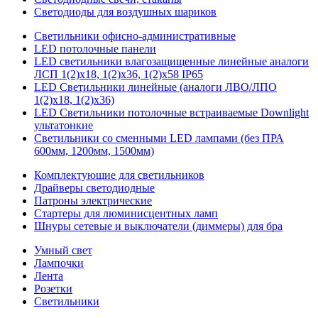
Светодиоды для воздушных шариков
Светильники офисно-административные
LED потолочные панели
LED светильники влагозащищенные линейные аналоги
ЛСП 1(2)х18, 1(2)х36, 1(2)х58 IP65
LED Светильники линейные (аналоги ЛВО/ЛПО
1(2)х18, 1(2)х36)
LED Светильники потолочные встраиваемые Downlight
ультатонкие
Светильники со сменными LED лампами (без ПРА
600мм, 1200мм, 1500мм)
Комплектующие для светильников
Драйверы светодиодные
Патроны электрические
Стартеры для люминисцентных ламп
Шнуры сетевые и выключатели (диммеры) для бра
Умный свет
Лампочки
Лента
Розетки
Светильники