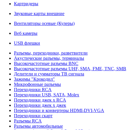
Картридеры
Звуковые карты внешние
Вентиляторы осевые (Кулеры)
Веб камеры
USB флешки
Разъемы, переходники, разветвители
Акустические разъемы, терминалы
Высокочастотные разъемы BNC
Высокочастотные разъемы UHF, SMA, FME, TNC, SMB
Делители и сумматоры ТВ сигнала
Зажимы "Крокодил"
Микрофонные разъемы
Переходники RCA
Переходники USB, SATA, Molex
Переходники джек х RCA
Переходники джек х джек
Переходники и конвертеры HDMI-DVI-VGA
Переходники скарт
Разъемы RCA
Разъемы автомобильные