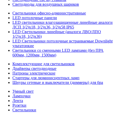
Светодиоды для воздушных шариков
Светильники офисно-административные
LED потолочные панели
LED светильники влагозащищенные линейные аналоги
ЛСП 1(2)х18, 1(2)х36, 1(2)х58 IP65
LED Светильники линейные (аналоги ЛВО/ЛПО
1(2)х18, 1(2)х36)
LED Светильники потолочные встраиваемые Downlight
ультатонкие
Светильники со сменными LED лампами (без ПРА
600мм, 1200мм, 1500мм)
Комплектующие для светильников
Драйверы светодиодные
Патроны электрические
Стартеры для люминисцентных ламп
Шнуры сетевые и выключатели (диммеры) для бра
Умный свет
Лампочки
Лента
Розетки
Светильники