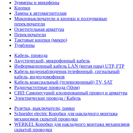
Зуммеры и микрфоны
Кнопки
Лампы к автомагнитолам
Микровыключатели и кнопки и ползунковые
переключатели
Осветительная арматура
Переключатели
Тактовые кнопки (микро)
Тумблеры
Кабель, провода
Акустический, микрофонный кабель
Информационный кабель LAN (витая пара) UTP, FTP
Кабель видеонаблюдения,телефонный, сигнальный
кабель, видеодомофонов
Кабель коаксиальный (телевизионный) TV, SAT
Радиочастотные провода (50ом)
СИП Самонесущий изолированный провод и арматура
Электрические провода / Кабель
Розетки, выключатели, рамки
Schneider electric Коробки для накладного монтажа
механизмов скрытой проводки
WERKEL Коробки для накладного монтажа механизмов
скрытой проводки