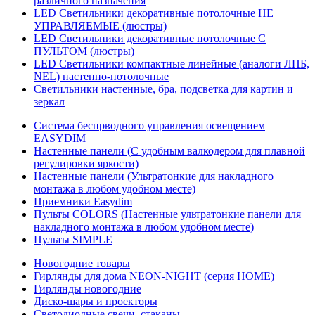
различного назначения
LED Светильники декоративные потолочные НЕ
УПРАВЛЯЕМЫЕ (люстры)
LED Светильники декоративные потолочные С
ПУЛЬТОМ (люстры)
LED Светильники компактные линейные (аналоги ЛПБ,
NEL) настенно-потолочные
Светильники настенные, бра, подсветка для картин и
зеркал
Система беспрводного управления освещением
EASYDIM
Настенные панели (С удобным валкодером для плавной
регулировки яркости)
Настенные панели (Ультратонкие для накладного
монтажа в любом удобном месте)
Приемники Easydim
Пульты COLORS (Настенные ультратонкие панели для
накладного монтажа в любом удобном месте)
Пульты SIMPLE
Новогодние товары
Гирлянды для дома NEON-NIGHT (серия HOME)
Гирлянды новогодние
Диско-шары и проекторы
Светодиодные свечи, стаканы