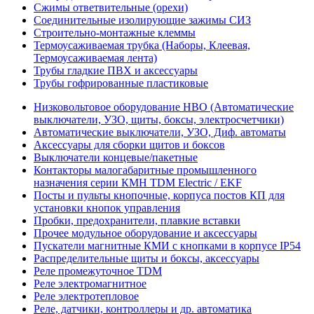
Сжимы ответвительные (орехи)
Соединительные изолирующие зажимы СИЗ
Строительно-монтажные клеммы
Термоусаживаемая трубка (Наборы, Клеевая,
Термоусаживаемая лента)
Трубы гладкие ПВХ и аксессуары
Трубы гофрированные пластиковые
Низковольтовое оборудование НВО (Автоматические
выключатели, УЗО, щиты, боксы, электросчетчики)
Автоматические выключатели, УЗО, Диф. автоматы
Аксессуары для сборки щитов и боксов
Выключатели концевые/пакетные
Контакторы малогабаритные промышленного
назначения серии КМН TDM Electric / EKF
Посты и пульты кнопочные, корпуса постов КП для
установки кнопок управления
Пробки, предохранители, плавкие вставки
Прочее модульное оборудование и аксессуары
Пускатели магнитные КМИ с кнопками в корпусе IP54
Распределительные щиты и боксы, аксессуары
Реле промежуточное TDM
Реле электромагнитное
Реле электротепловое
Реле, датчики, контроллеры и др. автоматика