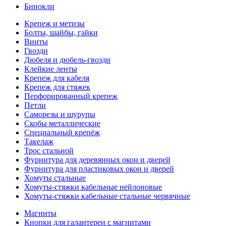
Бинокли
Крепеж и метизы
Болты, шайбы, гайки
Винты
Гвозди
Дюбеля и дюбель-гвозди
Клейкие ленты
Крепеж для кабеля
Крепеж для стяжек
Перфорированный крепеж
Петли
Саморезы и шурупы
Скобы металлические
Специальный крепёж
Такелаж
Трос стальной
Фурнитура для деревянных окон и дверей
Фурнитура для пластиковых окон и дверей
Хомуты стальные
Хомуты-стяжки кабельные нейлоновые
Хомуты-стяжки кабельные стальные червячные
Магниты
Кнопки для галантереи с магнитами