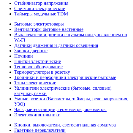
Стабилизатор напряжения
Счетчики электрические
Таймеры модульные TDM
Бытовые электротовары
Вентиляторы бытовые настенные
Выключатели и розетки с пультом или управлением по
Wi-Fi
Датчики движения и датчики освещения
Звонки дверные
Ночники
Плитки электрические
Тепловое оборудование
Терморегуляторы в розетку
Тройники и переходники электрические бытовые
Тэны электрические
Удлинители электрические (бытовые, силовые),
катушки, рамки
Умные розетки (Ваттметры, таймеры, реле напряжения,
УЗО)
Часы, метеостанции, термометры, ареометры
Электрокипятильники
Кнопки, выключатели, светосигнальная арматура
Галетные переключатели