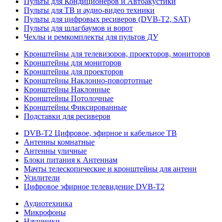
Пульты для Кондиционеров и Автоакустики
Пульты для ТВ и аудио-видео техники
Пульты для цифровых ресиверов (DVB-T2, SAT)
Пульты для шлагбаумов и ворот
Чехлы и ремкомплекты для пультов ДУ
Кронштейны для телевизоров, проекторов, мониторов
Кронштейны для мониторов
Кронштейны для проекторов
Кронштейны Наклонно-повортотные
Кронштейны Наклонные
Кронштейны Потолочные
Кронштейны Фиксированные
Подставки для ресиверов
DVB-T2 Цифровое, эфирное и кабельное ТВ
Антенны комнатные
Антенны уличные
Блоки питания к Антеннам
Мачты телескопические и кронштейны для антенн
Усилители
Цифровое эфирное телевидение DVB-Т2
Аудиотехника
Микрофоны
Наушники