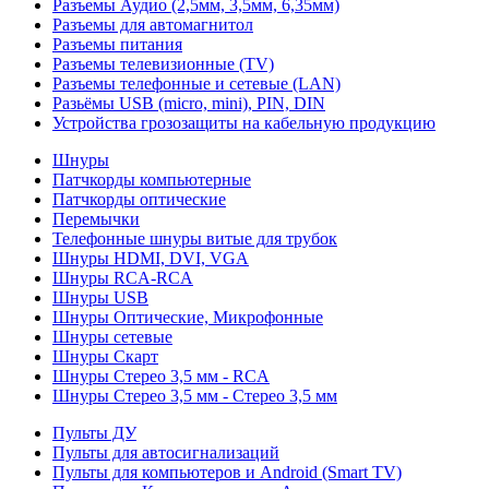
Разъемы Аудио (2,5мм, 3,5мм, 6,35мм)
Разъемы для автомагнитол
Разъемы питания
Разъемы телевизионные (TV)
Разъемы телефонные и сетевые (LAN)
Разьёмы USB (micro, mini), PIN, DIN
Устройства грозозащиты на кабельную продукцию
Шнуры
Патчкорды компьютерные
Патчкорды оптические
Перемычки
Телефонные шнуры витые для трубок
Шнуры HDMI, DVI, VGA
Шнуры RCA-RCA
Шнуры USB
Шнуры Оптические, Микрофонные
Шнуры сетевые
Шнуры Скарт
Шнуры Стерео 3,5 мм - RCA
Шнуры Стерео 3,5 мм - Стерео 3,5 мм
Пульты ДУ
Пульты для автосигнализаций
Пульты для компьютеров и Android (Smart TV)