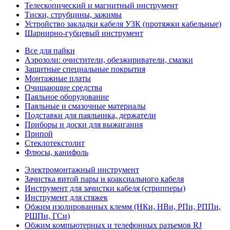
Телескопический и магнитный инструмент
Тиски, струбцины, зажимы
Устройство закладки кабеля УЗК (протяжки кабельные)
Шарнирно-губцевый инструмент
Все для пайки
Аэрозоли: очистители, обезжириватели, смазки
Защитные специальные покрытия
Монтажные платы
Очищающие средства
Паяльное оборудование
Паяльные и смазочные материалы
Подставки для паяльника, держатели
Приборы и доски для выжигания
Припой
Стеклотекстолит
Флюсы, канифоль
Электромонтажный инструмент
Зачистка витой пары и коаксиального кабеля
Инструмент для зачистки кабеля (стрипперы)
Инструмент для стяжек
Обжим изолированных клемм (НКи, НВи, РПи, РППи,
РШПи, ГСи)
Обжим компьютерных и телефонных разъемов RJ