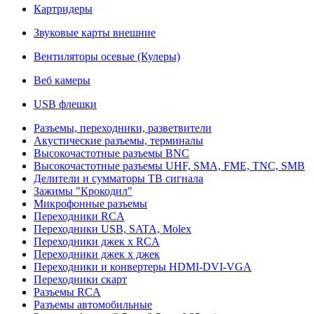
Картридеры
Звуковые карты внешние
Вентиляторы осевые (Кулеры)
Веб камеры
USB флешки
Разъемы, переходники, разветвители
Акустические разъемы, терминалы
Высокочастотные разъемы BNC
Высокочастотные разъемы UHF, SMA, FME, TNC, SMB
Делители и сумматоры ТВ сигнала
Зажимы "Крокодил"
Микрофонные разъемы
Переходники RCA
Переходники USB, SATA, Molex
Переходники джек х RCA
Переходники джек х джек
Переходники и конвертеры HDMI-DVI-VGA
Переходники скарт
Разъемы RCA
Разъемы автомобильные