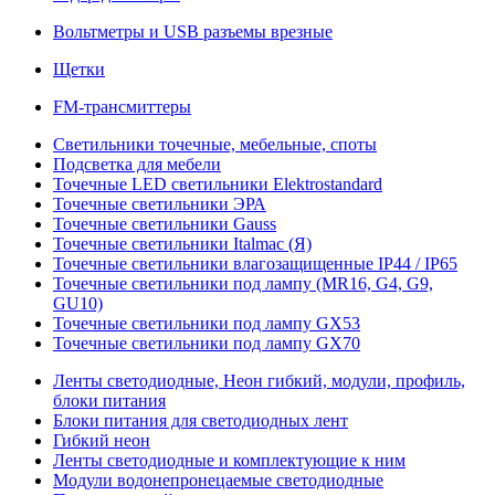
Вольтметры и USB разъемы врезные
Щетки
FM-трансмиттеры
Светильники точечные, мебельные, споты
Подсветка для мебели
Точечные LED светильники Elektrostandard
Точечные светильники ЭРА
Точечные светильники Gauss
Точечные светильники Italmac (Я)
Точечные светильники влагозащищенные IP44 / IP65
Точечные светильники под лампу (MR16, G4, G9,
GU10)
Точечные светильники под лампу GX53
Точечные светильники под лампу GX70
Ленты светодиодные, Неон гибкий, модули, профиль,
блоки питания
Блоки питания для светодиодных лент
Гибкий неон
Ленты светодиодные и комплектующие к ним
Модули водонепронецаемые светодиодные