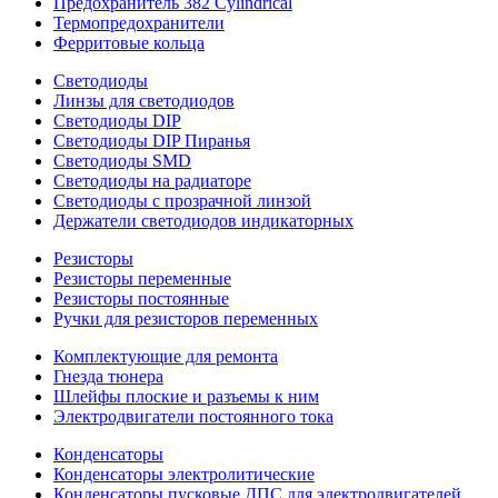
Предохранитель 382 Cylindrical
Термопредохранители
Ферритовые кольца
Светодиоды
Линзы для светодиодов
Светодиоды DIP
Светодиоды DIP Пиранья
Светодиоды SMD
Светодиоды на радиаторе
Светодиоды с прозрачной линзой
Держатели светодиодов индикаторных
Резисторы
Резисторы переменные
Резисторы постоянные
Ручки для резисторов переменных
Комплектующие для ремонта
Гнезда тюнера
Шлейфы плоские и разъемы к ним
Электродвигатели постоянного тока
Конденсаторы
Конденсаторы электролитические
Конденсаторы пусковые ДПС для электродвигателей