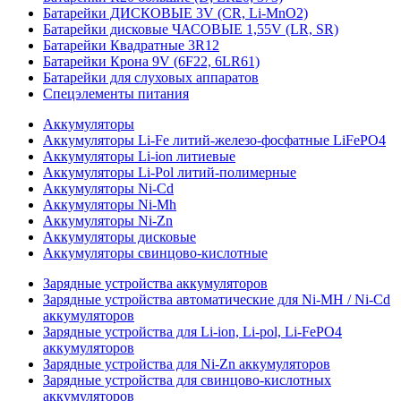
Батарейки ДИСКОВЫЕ 3V (CR, Li-MnO2)
Батарейки дисковые ЧАСОВЫЕ 1,55V (LR, SR)
Батарейки Квадратные 3R12
Батарейки Крона 9V (6F22, 6LR61)
Батарейки для слуховых аппаратов
Спецэлементы питания
Аккумуляторы
Аккумуляторы Li-Fe литий-железо-фосфатные LiFePO4
Аккумуляторы Li-ion литиевые
Аккумуляторы Li-Pol литий-полимерные
Аккумуляторы Ni-Cd
Аккумуляторы Ni-Mh
Аккумуляторы Ni-Zn
Аккумуляторы дисковые
Аккумуляторы свинцово-кислотные
Зарядные устройства аккумуляторов
Зарядные устройства автоматические для Ni-MH / Ni-Cd
аккумуляторов
Зарядные устройства для Li-ion, Li-pol, Li-FePO4
аккумуляторов
Зарядные устройства для Ni-Zn аккумуляторов
Зарядные устройства для свинцово-кислотных
аккумуляторов