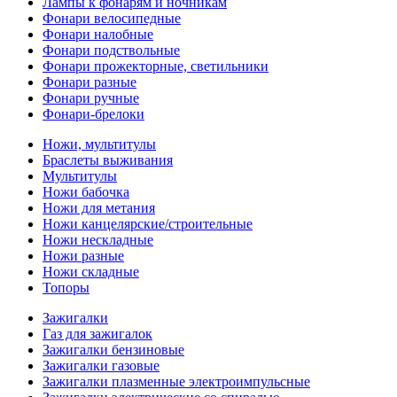
Лампы к фонарям и ночникам
Фонари велосипедные
Фонари налобные
Фонари подствольные
Фонари прожекторные, светильники
Фонари разные
Фонари ручные
Фонари-брелоки
Ножи, мультитулы
Браслеты выживания
Мультитулы
Ножи бабочка
Ножи для метания
Ножи канцелярские/строительные
Ножи нескладные
Ножи разные
Ножи складные
Топоры
Зажигалки
Газ для зажигалок
Зажигалки бензиновые
Зажигалки газовые
Зажигалки плазменные электроимпульсные