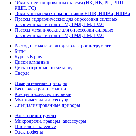
Обжим неизолированных клемм (НК, НВ, РП, РПП,
РШП, ГС)
Обжим штыревых наконечников НШВ, НШВи, НШВи
Прессы гидравлические для опрессовки силовых
наконечников и гильз ТМ, ТМЛ, ГМ, ГМЛ
Прессы механические для опрессовки силовых
наконечников и гильз ТМ, ТМЛ, ГМ, ГМЛ
Расходные материалы для электроинструмента
Биты
Буры sds plus
Диски алмазные
Диски отрезные по металлу
Сверла
Измерительные приборы
Весы электронные мини
Клещи токоизмерительные
Мультиметры и аксессуары
Специализированные приборы
Электроинструмент
Микродрели, граверы, аксессуары
Пистолеты клеевые
Электрофены