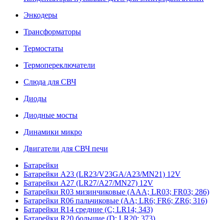
Энкодеры
Трансформаторы
Термостаты
Термопереключатели
Слюда для СВЧ
Диоды
Диодные мосты
Динамики микро
Двигатели для СВЧ печи
Батарейки
Батарейки A23 (LR23/V23GA/A23/MN21) 12V
Батарейки A27 (LR27/A27/MN27) 12V
Батарейки R03 мизинчиковые (AAA; LR03; FR03; 286)
Батарейки R06 пальчиковые (AA; LR6; FR6; ZR6; 316)
Батарейки R14 средние (C; LR14; 343)
Батарейки R20 большие (D; LR20; 373)