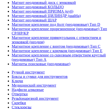
Магнит неодимовый диск с зенковкой
Магнит неодимовый КОЛЬЦО
Магнит неодимовый ПРИЗМА (куб)
Магнит неодимовый ЦИЛИНДР (шайба)
Магнит неодимовый ШАР
Магнитное крепление под болт (неодимовые) Тип D
Магнитное крепление прорезиненное (неодимовые) Тип
CP/HP/KP
Магнитное крепление прямоугольник с отверстием и
зенковкой (неодим)
Магнитное крепление с винтом (неодимовые) Тип С
Магнитное крепление с крючком (неодимовые) Тип Е
Магнитное крепление со сквозным отверстием круглый
(неодимовые) Тип А
Магниты поисковые (неодимовые)
Ручной инструмент
Боксы и сумки для инструментов
Ключи
Медицинский инструмент
Надфили алмазные
Отвертки
Резьбонарезной инструмент
Скребки
Стеклорезы