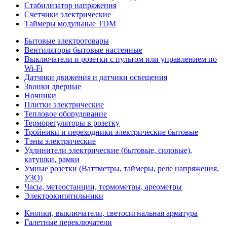
Стабилизатор напряжения
Счетчики электрические
Таймеры модульные TDM
Бытовые электротовары
Вентиляторы бытовые настенные
Выключатели и розетки с пультом или управлением по
Wi-Fi
Датчики движения и датчики освещения
Звонки дверные
Ночники
Плитки электрические
Тепловое оборудование
Терморегуляторы в розетку
Тройники и переходники электрические бытовые
Тэны электрические
Удлинители электрические (бытовые, силовые),
катушки, рамки
Умные розетки (Ваттметры, таймеры, реле напряжения,
УЗО)
Часы, метеостанции, термометры, ареометры
Электрокипятильники
Кнопки, выключатели, светосигнальная арматура
Галетные переключатели