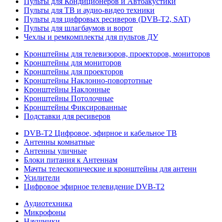
Пульты для Кондиционеров и Автоакустики
Пульты для ТВ и аудио-видео техники
Пульты для цифровых ресиверов (DVB-T2, SAT)
Пульты для шлагбаумов и ворот
Чехлы и ремкомплекты для пультов ДУ
Кронштейны для телевизоров, проекторов, мониторов
Кронштейны для мониторов
Кронштейны для проекторов
Кронштейны Наклонно-повортотные
Кронштейны Наклонные
Кронштейны Потолочные
Кронштейны Фиксированные
Подставки для ресиверов
DVB-T2 Цифровое, эфирное и кабельное ТВ
Антенны комнатные
Антенны уличные
Блоки питания к Антеннам
Мачты телескопические и кронштейны для антенн
Усилители
Цифровое эфирное телевидение DVB-Т2
Аудиотехника
Микрофоны
Наушники