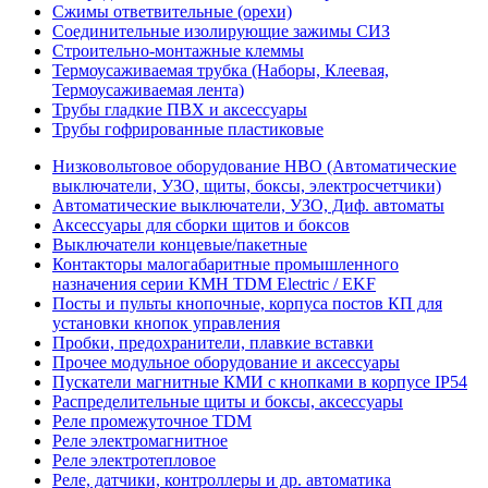
Сжимы ответвительные (орехи)
Соединительные изолирующие зажимы СИЗ
Строительно-монтажные клеммы
Термоусаживаемая трубка (Наборы, Клеевая,
Термоусаживаемая лента)
Трубы гладкие ПВХ и аксессуары
Трубы гофрированные пластиковые
Низковольтовое оборудование НВО (Автоматические
выключатели, УЗО, щиты, боксы, электросчетчики)
Автоматические выключатели, УЗО, Диф. автоматы
Аксессуары для сборки щитов и боксов
Выключатели концевые/пакетные
Контакторы малогабаритные промышленного
назначения серии КМН TDM Electric / EKF
Посты и пульты кнопочные, корпуса постов КП для
установки кнопок управления
Пробки, предохранители, плавкие вставки
Прочее модульное оборудование и аксессуары
Пускатели магнитные КМИ с кнопками в корпусе IP54
Распределительные щиты и боксы, аксессуары
Реле промежуточное TDM
Реле электромагнитное
Реле электротепловое
Реле, датчики, контроллеры и др. автоматика