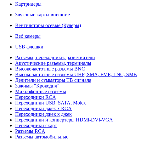
Картридеры
Звуковые карты внешние
Вентиляторы осевые (Кулеры)
Веб камеры
USB флешки
Разъемы, переходники, разветвители
Акустические разъемы, терминалы
Высокочастотные разъемы BNC
Высокочастотные разъемы UHF, SMA, FME, TNC, SMB
Делители и сумматоры ТВ сигнала
Зажимы "Крокодил"
Микрофонные разъемы
Переходники RCA
Переходники USB, SATA, Molex
Переходники джек х RCA
Переходники джек х джек
Переходники и конвертеры HDMI-DVI-VGA
Переходники скарт
Разъемы RCA
Разъемы автомобильные