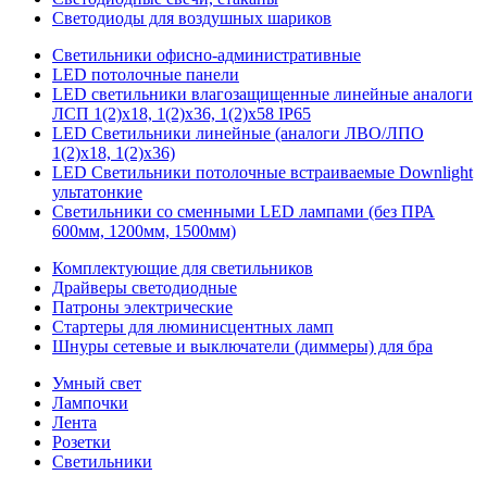
Светодиоды для воздушных шариков
Светильники офисно-административные
LED потолочные панели
LED светильники влагозащищенные линейные аналоги
ЛСП 1(2)х18, 1(2)х36, 1(2)х58 IP65
LED Светильники линейные (аналоги ЛВО/ЛПО
1(2)х18, 1(2)х36)
LED Светильники потолочные встраиваемые Downlight
ультатонкие
Светильники со сменными LED лампами (без ПРА
600мм, 1200мм, 1500мм)
Комплектующие для светильников
Драйверы светодиодные
Патроны электрические
Стартеры для люминисцентных ламп
Шнуры сетевые и выключатели (диммеры) для бра
Умный свет
Лампочки
Лента
Розетки
Светильники