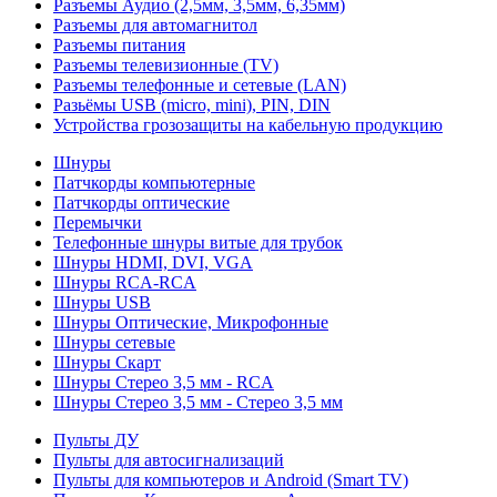
Разъемы Аудио (2,5мм, 3,5мм, 6,35мм)
Разъемы для автомагнитол
Разъемы питания
Разъемы телевизионные (TV)
Разъемы телефонные и сетевые (LAN)
Разьёмы USB (micro, mini), PIN, DIN
Устройства грозозащиты на кабельную продукцию
Шнуры
Патчкорды компьютерные
Патчкорды оптические
Перемычки
Телефонные шнуры витые для трубок
Шнуры HDMI, DVI, VGA
Шнуры RCA-RCA
Шнуры USB
Шнуры Оптические, Микрофонные
Шнуры сетевые
Шнуры Скарт
Шнуры Стерео 3,5 мм - RCA
Шнуры Стерео 3,5 мм - Стерео 3,5 мм
Пульты ДУ
Пульты для автосигнализаций
Пульты для компьютеров и Android (Smart TV)