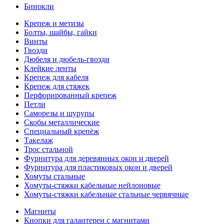
Бинокли
Крепеж и метизы
Болты, шайбы, гайки
Винты
Гвозди
Дюбеля и дюбель-гвозди
Клейкие ленты
Крепеж для кабеля
Крепеж для стяжек
Перфорированный крепеж
Петли
Саморезы и шурупы
Скобы металлические
Специальный крепёж
Такелаж
Трос стальной
Фурнитура для деревянных окон и дверей
Фурнитура для пластиковых окон и дверей
Хомуты стальные
Хомуты-стяжки кабельные нейлоновые
Хомуты-стяжки кабельные стальные червячные
Магниты
Кнопки для галантереи с магнитами