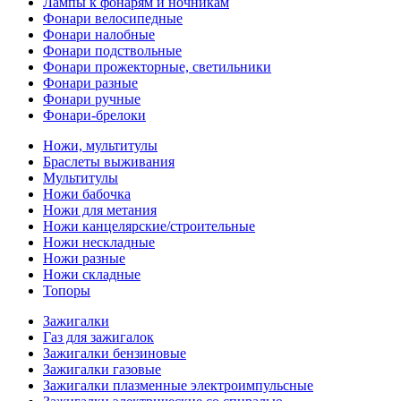
Лампы к фонарям и ночникам
Фонари велосипедные
Фонари налобные
Фонари подствольные
Фонари прожекторные, светильники
Фонари разные
Фонари ручные
Фонари-брелоки
Ножи, мультитулы
Браслеты выживания
Мультитулы
Ножи бабочка
Ножи для метания
Ножи канцелярские/строительные
Ножи нескладные
Ножи разные
Ножи складные
Топоры
Зажигалки
Газ для зажигалок
Зажигалки бензиновые
Зажигалки газовые
Зажигалки плазменные электроимпульсные