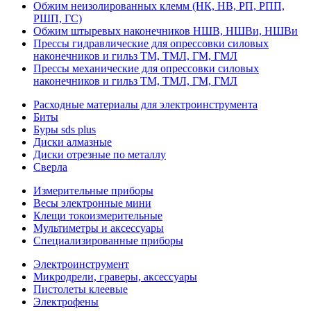
Обжим неизолированных клемм (НК, НВ, РП, РПП,
РШП, ГС)
Обжим штыревых наконечников НШВ, НШВи, НШВи
Прессы гидравлические для опрессовки силовых
наконечников и гильз ТМ, ТМЛ, ГМ, ГМЛ
Прессы механические для опрессовки силовых
наконечников и гильз ТМ, ТМЛ, ГМ, ГМЛ
Расходные материалы для электроинструмента
Биты
Буры sds plus
Диски алмазные
Диски отрезные по металлу
Сверла
Измерительные приборы
Весы электронные мини
Клещи токоизмерительные
Мультиметры и аксессуары
Специализированные приборы
Электроинструмент
Микродрели, граверы, аксессуары
Пистолеты клеевые
Электрофены