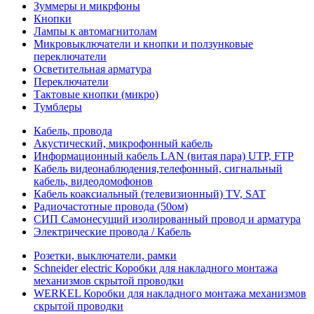
Зуммеры и микрфоны
Кнопки
Лампы к автомагнитолам
Микровыключатели и кнопки и ползунковые
переключатели
Осветительная арматура
Переключатели
Тактовые кнопки (микро)
Тумблеры
Кабель, провода
Акустический, микрофонный кабель
Информационный кабель LAN (витая пара) UTP, FTP
Кабель видеонаблюдения,телефонный, сигнальный
кабель, видеодомофонов
Кабель коаксиальный (телевизионный) TV, SAT
Радиочастотные провода (50ом)
СИП Самонесущий изолированный провод и арматура
Электрические провода / Кабель
Розетки, выключатели, рамки
Schneider electric Коробки для накладного монтажа
механизмов скрытой проводки
WERKEL Коробки для накладного монтажа механизмов
скрытой проводки