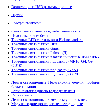
Вольтметры и USB разъемы врезные
Щетки
FM-трансмиттеры
Светильники точечные, мебельные, споты
Подсветка для мебели
Точечные LED светильники Elektrostandard
Точечные светильники ЭРА
Точечные светильники Gauss
Точечные светильники Italmac (Я)
Точечные светильники влагозащищенные IP44 / IP65
Точечные светильники под лампу (MR16, G4, G9,
GU10)
Точечные светильники под лампу GX53
Точечные светильники под лампу GX70
Ленты светодиодные, Неон гибкий, модули, профиль,
блоки питания
Блоки питания для светодиодных лент
Гибкий неон
Ленты светодиодные и комплектующие к ним
Модули водонепронецаемые светодиодные