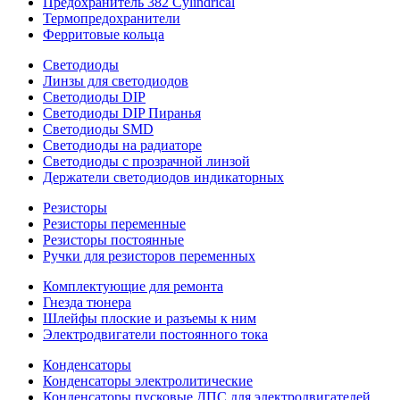
Предохранитель 382 Cylindrical
Термопредохранители
Ферритовые кольца
Светодиоды
Линзы для светодиодов
Светодиоды DIP
Светодиоды DIP Пиранья
Светодиоды SMD
Светодиоды на радиаторе
Светодиоды с прозрачной линзой
Держатели светодиодов индикаторных
Резисторы
Резисторы переменные
Резисторы постоянные
Ручки для резисторов переменных
Комплектующие для ремонта
Гнезда тюнера
Шлейфы плоские и разъемы к ним
Электродвигатели постоянного тока
Конденсаторы
Конденсаторы электролитические
Конденсаторы пусковые ДПС для электродвигателей