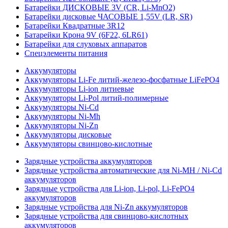
Батарейки ДИСКОВЫЕ 3V (CR, Li-MnO2)
Батарейки дисковые ЧАСОВЫЕ 1,55V (LR, SR)
Батарейки Квадратные 3R12
Батарейки Крона 9V (6F22, 6LR61)
Батарейки для слуховых аппаратов
Спецэлементы питания
Аккумуляторы
Аккумуляторы Li-Fe литий-железо-фосфатные LiFePO4
Аккумуляторы Li-ion литиевые
Аккумуляторы Li-Pol литий-полимерные
Аккумуляторы Ni-Cd
Аккумуляторы Ni-Mh
Аккумуляторы Ni-Zn
Аккумуляторы дисковые
Аккумуляторы свинцово-кислотные
Зарядные устройства аккумуляторов
Зарядные устройства автоматические для Ni-MH / Ni-Cd
аккумуляторов
Зарядные устройства для Li-ion, Li-pol, Li-FePO4
аккумуляторов
Зарядные устройства для Ni-Zn аккумуляторов
Зарядные устройства для свинцово-кислотных
аккумуляторов