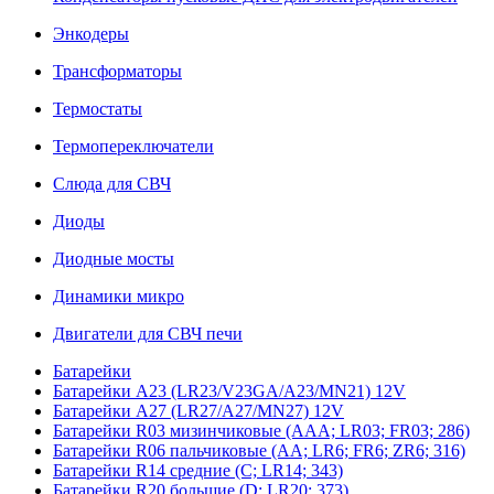
Энкодеры
Трансформаторы
Термостаты
Термопереключатели
Слюда для СВЧ
Диоды
Диодные мосты
Динамики микро
Двигатели для СВЧ печи
Батарейки
Батарейки A23 (LR23/V23GA/A23/MN21) 12V
Батарейки A27 (LR27/A27/MN27) 12V
Батарейки R03 мизинчиковые (AAA; LR03; FR03; 286)
Батарейки R06 пальчиковые (AA; LR6; FR6; ZR6; 316)
Батарейки R14 средние (C; LR14; 343)
Батарейки R20 большие (D; LR20; 373)