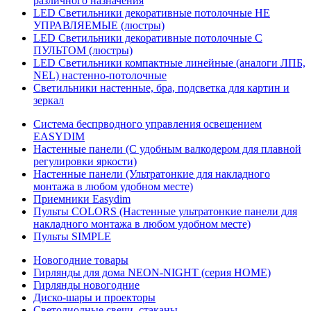
различного назначения
LED Светильники декоративные потолочные НЕ
УПРАВЛЯЕМЫЕ (люстры)
LED Светильники декоративные потолочные С
ПУЛЬТОМ (люстры)
LED Светильники компактные линейные (аналоги ЛПБ,
NEL) настенно-потолочные
Светильники настенные, бра, подсветка для картин и
зеркал
Система беспрводного управления освещением
EASYDIM
Настенные панели (С удобным валкодером для плавной
регулировки яркости)
Настенные панели (Ультратонкие для накладного
монтажа в любом удобном месте)
Приемники Easydim
Пульты COLORS (Настенные ультратонкие панели для
накладного монтажа в любом удобном месте)
Пульты SIMPLE
Новогодние товары
Гирлянды для дома NEON-NIGHT (серия HOME)
Гирлянды новогодние
Диско-шары и проекторы
Светодиодные свечи, стаканы