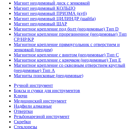
Магнит неодимовый диск с зенковкой
Магнит неодимовый КОЛЬЦО
Магнит неодимовый ПРИЗМА (куб)
Магнит неодимовый ЦИЛИНДР (шайба)
Магнит неодимовый ШАР
Магнитное крепление под болт (неодимовые) Тип D
Магнитное крепление прорезиненное (неодимовые) Тип
CP/HP/KP
Магнитное крепление прямоугольник с отверстием и
зенковкой (неодим)
Магнитное крепление с винтом (неодимовые) Тип С
Магнитное крепление с крючком (неодимовые) Тип Е
Магнитное крепление со сквозным отверстием круглый
(неодимовые) Тип А
Магниты поисковые (неодимовые)
Ручной инструмент
Боксы и сумки для инструментов
Ключи
Медицинский инструмент
Надфили алмазные
Отвертки
Резьбонарезной инструмент
Скребки
Стеклорезы