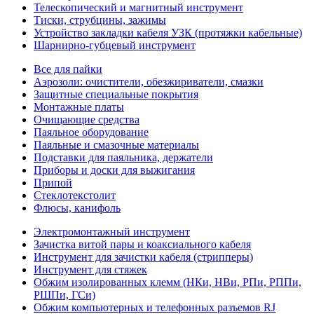
Телескопический и магнитный инструмент
Тиски, струбцины, зажимы
Устройство закладки кабеля УЗК (протяжки кабельные)
Шарнирно-губцевый инструмент
Все для пайки
Аэрозоли: очистители, обезжириватели, смазки
Защитные специальные покрытия
Монтажные платы
Очищающие средства
Паяльное оборудование
Паяльные и смазочные материалы
Подставки для паяльника, держатели
Приборы и доски для выжигания
Припой
Стеклотекстолит
Флюсы, канифоль
Электромонтажный инструмент
Зачистка витой пары и коаксиального кабеля
Инструмент для зачистки кабеля (стрипперы)
Инструмент для стяжек
Обжим изолированных клемм (НКи, НВи, РПи, РППи,
РШПи, ГСи)
Обжим компьютерных и телефонных разъемов RJ