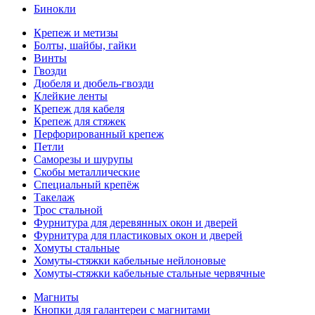
Бинокли
Крепеж и метизы
Болты, шайбы, гайки
Винты
Гвозди
Дюбеля и дюбель-гвозди
Клейкие ленты
Крепеж для кабеля
Крепеж для стяжек
Перфорированный крепеж
Петли
Саморезы и шурупы
Скобы металлические
Специальный крепёж
Такелаж
Трос стальной
Фурнитура для деревянных окон и дверей
Фурнитура для пластиковых окон и дверей
Хомуты стальные
Хомуты-стяжки кабельные нейлоновые
Хомуты-стяжки кабельные стальные червячные
Магниты
Кнопки для галантереи с магнитами