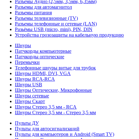
Разъемы Аудио (2,5мм, 3,5мм, 6,35мм)
Разъемы для автомагнитол
Разъемы питания
Разъемы телевизионные (TV)
Разъемы телефонные и сетевые (LAN)
Разьёмы USB (micro, mini), PIN, DIN
Устройства грозозащиты на кабельную продукцию
Шнуры
Патчкорды компьютерные
Патчкорды оптические
Перемычки
Телефонные шнуры витые для трубок
Шнуры HDMI, DVI, VGA
Шнуры RCA-RCA
Шнуры USB
Шнуры Оптические, Микрофонные
Шнуры сетевые
Шнуры Скарт
Шнуры Стерео 3,5 мм - RCA
Шнуры Стерео 3,5 мм - Стерео 3,5 мм
Пульты ДУ
Пульты для автосигнализаций
Пульты для компьютеров и Android (Smart TV)