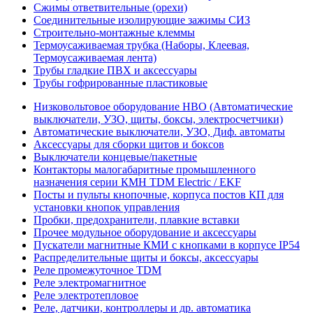
Сжимы ответвительные (орехи)
Соединительные изолирующие зажимы СИЗ
Строительно-монтажные клеммы
Термоусаживаемая трубка (Наборы, Клеевая,
Термоусаживаемая лента)
Трубы гладкие ПВХ и аксессуары
Трубы гофрированные пластиковые
Низковольтовое оборудование НВО (Автоматические
выключатели, УЗО, щиты, боксы, электросчетчики)
Автоматические выключатели, УЗО, Диф. автоматы
Аксессуары для сборки щитов и боксов
Выключатели концевые/пакетные
Контакторы малогабаритные промышленного
назначения серии КМН TDM Electric / EKF
Посты и пульты кнопочные, корпуса постов КП для
установки кнопок управления
Пробки, предохранители, плавкие вставки
Прочее модульное оборудование и аксессуары
Пускатели магнитные КМИ с кнопками в корпусе IP54
Распределительные щиты и боксы, аксессуары
Реле промежуточное TDM
Реле электромагнитное
Реле электротепловое
Реле, датчики, контроллеры и др. автоматика