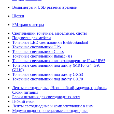
Вольтметры и USB разъемы врезные
Щетки
FM-трансмиттеры
Светильники точечные, мебельные, споты
Подсветка для мебели
Точечные LED светильники Elektrostandard
Точечные светильники ЭРА
Точечные светильники Gauss
Точечные светильники Italmac (Я)
Точечные светильники влагозащищенные IP44 / IP65
Точечные светильники под лампу (MR16, G4, G9,
GU10)
Точечные светильники под лампу GX53
Точечные светильники под лампу GX70
Ленты светодиодные, Неон гибкий, модули, профиль,
блоки питания
Блоки питания для светодиодных лент
Гибкий неон
Ленты светодиодные и комплектующие к ним
Модули водонепронецаемые светодиодные