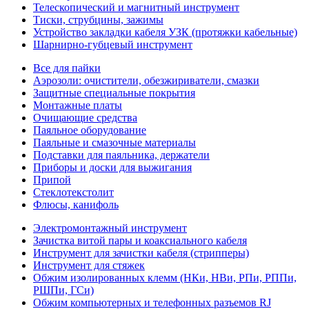
Телескопический и магнитный инструмент
Тиски, струбцины, зажимы
Устройство закладки кабеля УЗК (протяжки кабельные)
Шарнирно-губцевый инструмент
Все для пайки
Аэрозоли: очистители, обезжириватели, смазки
Защитные специальные покрытия
Монтажные платы
Очищающие средства
Паяльное оборудование
Паяльные и смазочные материалы
Подставки для паяльника, держатели
Приборы и доски для выжигания
Припой
Стеклотекстолит
Флюсы, канифоль
Электромонтажный инструмент
Зачистка витой пары и коаксиального кабеля
Инструмент для зачистки кабеля (стрипперы)
Инструмент для стяжек
Обжим изолированных клемм (НКи, НВи, РПи, РППи,
РШПи, ГСи)
Обжим компьютерных и телефонных разъемов RJ