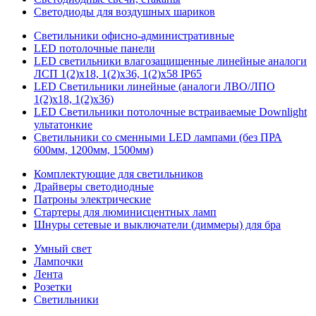
Светодиоды для воздушных шариков
Светильники офисно-административные
LED потолочные панели
LED светильники влагозащищенные линейные аналоги
ЛСП 1(2)х18, 1(2)х36, 1(2)х58 IP65
LED Светильники линейные (аналоги ЛВО/ЛПО
1(2)х18, 1(2)х36)
LED Светильники потолочные встраиваемые Downlight
ультатонкие
Светильники со сменными LED лампами (без ПРА
600мм, 1200мм, 1500мм)
Комплектующие для светильников
Драйверы светодиодные
Патроны электрические
Стартеры для люминисцентных ламп
Шнуры сетевые и выключатели (диммеры) для бра
Умный свет
Лампочки
Лента
Розетки
Светильники