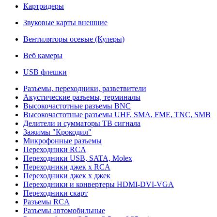
Картридеры
Звуковые карты внешние
Вентиляторы осевые (Кулеры)
Веб камеры
USB флешки
Разъемы, переходники, разветвители
Акустические разъемы, терминалы
Высокочастотные разъемы BNC
Высокочастотные разъемы UHF, SMA, FME, TNC, SMB
Делители и сумматоры ТВ сигнала
Зажимы "Крокодил"
Микрофонные разъемы
Переходники RCA
Переходники USB, SATA, Molex
Переходники джек х RCA
Переходники джек х джек
Переходники и конвертеры HDMI-DVI-VGA
Переходники скарт
Разъемы RCA
Разъемы автомобильные