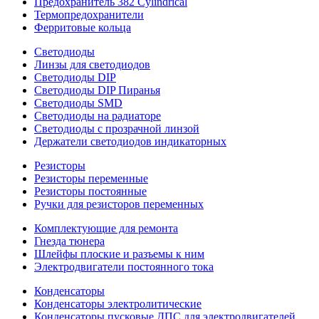
Предохранитель 382 Cylindrical
Термопредохранители
Ферритовые кольца
Светодиоды
Линзы для светодиодов
Светодиоды DIP
Светодиоды DIP Пиранья
Светодиоды SMD
Светодиоды на радиаторе
Светодиоды с прозрачной линзой
Держатели светодиодов индикаторных
Резисторы
Резисторы переменные
Резисторы постоянные
Ручки для резисторов переменных
Комплектующие для ремонта
Гнезда тюнера
Шлейфы плоские и разъемы к ним
Электродвигатели постоянного тока
Конденсаторы
Конденсаторы электролитические
Конденсаторы пусковые ДПС для электродвигателей