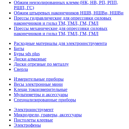
Обжим неизолированных клемм (НК, НВ, РП, РПП,
РШП, ГС)
Обжим штыревых наконечников НШВ, НШВи, НШВи
Прессы гидравлические для опрессовки силовых
наконечников и гильз ТМ, ТМЛ, ГМ, ГМЛ
Прессы механические для опрессовки силовых
наконечников и гильз ТМ, ТМЛ, ГМ, ГМЛ
Расходные материалы для электроинструмента
Биты
Буры sds plus
Диски алмазные
Диски отрезные по металлу
Сверла
Измерительные приборы
Весы электронные мини
Клещи токоизмерительные
Мультиметры и аксессуары
Специализированные приборы
Электроинструмент
Микродрели, граверы, аксессуары
Пистолеты клеевые
Электрофены