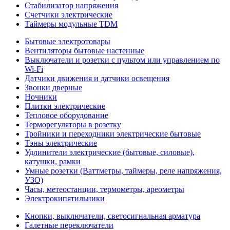
Стабилизатор напряжения
Счетчики электрические
Таймеры модульные TDM
Бытовые электротовары
Вентиляторы бытовые настенные
Выключатели и розетки с пультом или управлением по
Wi-Fi
Датчики движения и датчики освещения
Звонки дверные
Ночники
Плитки электрические
Тепловое оборудование
Терморегуляторы в розетку
Тройники и переходники электрические бытовые
Тэны электрические
Удлинители электрические (бытовые, силовые),
катушки, рамки
Умные розетки (Ваттметры, таймеры, реле напряжения,
УЗО)
Часы, метеостанции, термометры, ареометры
Электрокипятильники
Кнопки, выключатели, светосигнальная арматура
Галетные переключатели