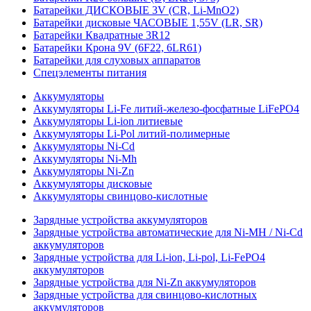
Батарейки ДИСКОВЫЕ 3V (CR, Li-MnO2)
Батарейки дисковые ЧАСОВЫЕ 1,55V (LR, SR)
Батарейки Квадратные 3R12
Батарейки Крона 9V (6F22, 6LR61)
Батарейки для слуховых аппаратов
Спецэлементы питания
Аккумуляторы
Аккумуляторы Li-Fe литий-железо-фосфатные LiFePO4
Аккумуляторы Li-ion литиевые
Аккумуляторы Li-Pol литий-полимерные
Аккумуляторы Ni-Cd
Аккумуляторы Ni-Mh
Аккумуляторы Ni-Zn
Аккумуляторы дисковые
Аккумуляторы свинцово-кислотные
Зарядные устройства аккумуляторов
Зарядные устройства автоматические для Ni-MH / Ni-Cd
аккумуляторов
Зарядные устройства для Li-ion, Li-pol, Li-FePO4
аккумуляторов
Зарядные устройства для Ni-Zn аккумуляторов
Зарядные устройства для свинцово-кислотных
аккумуляторов