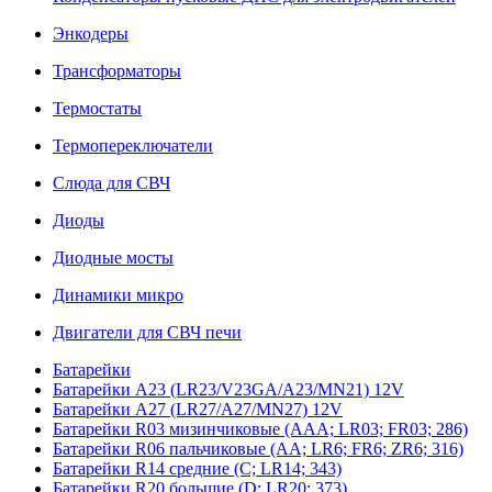
Энкодеры
Трансформаторы
Термостаты
Термопереключатели
Слюда для СВЧ
Диоды
Диодные мосты
Динамики микро
Двигатели для СВЧ печи
Батарейки
Батарейки A23 (LR23/V23GA/A23/MN21) 12V
Батарейки A27 (LR27/A27/MN27) 12V
Батарейки R03 мизинчиковые (AAA; LR03; FR03; 286)
Батарейки R06 пальчиковые (AA; LR6; FR6; ZR6; 316)
Батарейки R14 средние (C; LR14; 343)
Батарейки R20 большие (D; LR20; 373)