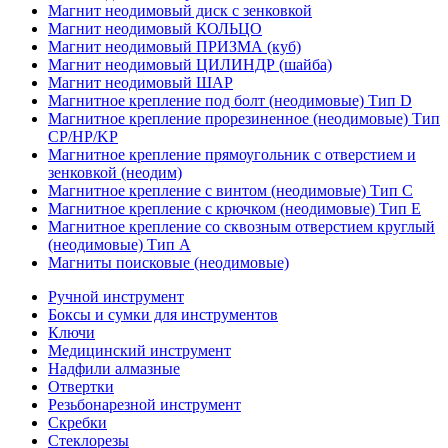
Магнит неодимовый диск с зенковкой
Магнит неодимовый КОЛЬЦО
Магнит неодимовый ПРИЗМА (куб)
Магнит неодимовый ЦИЛИНДР (шайба)
Магнит неодимовый ШАР
Магнитное крепление под болт (неодимовые) Тип D
Магнитное крепление прорезиненное (неодимовые) Тип
CP/HP/KP
Магнитное крепление прямоугольник с отверстием и
зенковкой (неодим)
Магнитное крепление с винтом (неодимовые) Тип С
Магнитное крепление с крючком (неодимовые) Тип Е
Магнитное крепление со сквозным отверстием круглый
(неодимовые) Тип А
Магниты поисковые (неодимовые)
Ручной инструмент
Боксы и сумки для инструментов
Ключи
Медицинский инструмент
Надфили алмазные
Отвертки
Резьбонарезной инструмент
Скребки
Стеклорезы