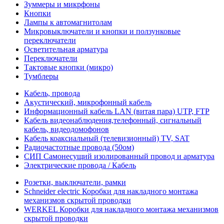
Зуммеры и микрфоны
Кнопки
Лампы к автомагнитолам
Микровыключатели и кнопки и ползунковые
переключатели
Осветительная арматура
Переключатели
Тактовые кнопки (микро)
Тумблеры
Кабель, провода
Акустический, микрофонный кабель
Информационный кабель LAN (витая пара) UTP, FTP
Кабель видеонаблюдения,телефонный, сигнальный
кабель, видеодомофонов
Кабель коаксиальный (телевизионный) TV, SAT
Радиочастотные провода (50ом)
СИП Самонесущий изолированный провод и арматура
Электрические провода / Кабель
Розетки, выключатели, рамки
Schneider electric Коробки для накладного монтажа
механизмов скрытой проводки
WERKEL Коробки для накладного монтажа механизмов
скрытой проводки