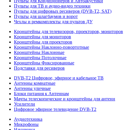
Пульты для Кондиционеров и Автоакустики
Пульты для ТВ и аудио-видео техники
Пульты для цифровых ресиверов (DVB-T2, SAT)
Пульты для шлагбаумов и ворот
Чехлы и ремкомплекты для пультов ДУ
Кронштейны для телевизоров, проекторов, мониторов
Кронштейны для мониторов
Кронштейны для проекторов
Кронштейны Наклонно-повортотные
Кронштейны Наклонные
Кронштейны Потолочные
Кронштейны Фиксированные
Подставки для ресиверов
DVB-T2 Цифровое, эфирное и кабельное ТВ
Антенны комнатные
Антенны уличные
Блоки питания к Антеннам
Мачты телескопические и кронштейны для антенн
Усилители
Цифровое эфирное телевидение DVB-Т2
Аудиотехника
Микрофоны
Наушники