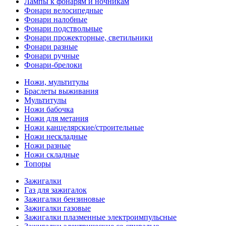
Лампы к фонарям и ночникам
Фонари велосипедные
Фонари налобные
Фонари подствольные
Фонари прожекторные, светильники
Фонари разные
Фонари ручные
Фонари-брелоки
Ножи, мультитулы
Браслеты выживания
Мультитулы
Ножи бабочка
Ножи для метания
Ножи канцелярские/строительные
Ножи нескладные
Ножи разные
Ножи складные
Топоры
Зажигалки
Газ для зажигалок
Зажигалки бензиновые
Зажигалки газовые
Зажигалки плазменные электроимпульсные