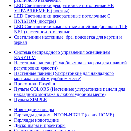
различного назначения
LED Светильники декоративные потолочные НЕ
УПРАВЛЯЕМЫЕ (люстры)
LED Светильники декоративные потолочные С
ПУЛЬТОМ (люстры)
LED Светильники компактные линейные (аналоги ЛПБ,
NEL) настенно-потолочные
Светильники настенные, бра, подсветка для картин и
зеркал
Система беспрводного управления освещением
EASYDIM
Настенные панели (С удобным валкодером для плавной
регулировки яркости)
Настенные панели (Ультратонкие для накладного
монтажа в любом удобном месте)
Приемники Easydim
Пульты COLORS (Настенные ультратонкие панели для
накладного монтажа в любом удобном месте)
Пульты SIMPLE
Новогодние товары
Гирлянды для дома NEON-NIGHT (серия HOME)
Гирлянды новогодние
Диско-шары и проекторы
Светодиодные свечи, стаканы