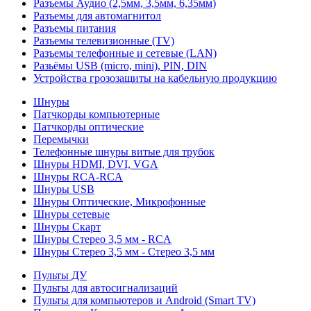
Разъемы Аудио (2,5мм, 3,5мм, 6,35мм)
Разъемы для автомагнитол
Разъемы питания
Разъемы телевизионные (TV)
Разъемы телефонные и сетевые (LAN)
Разьёмы USB (micro, mini), PIN, DIN
Устройства грозозащиты на кабельную продукцию
Шнуры
Патчкорды компьютерные
Патчкорды оптические
Перемычки
Телефонные шнуры витые для трубок
Шнуры HDMI, DVI, VGA
Шнуры RCA-RCA
Шнуры USB
Шнуры Оптические, Микрофонные
Шнуры сетевые
Шнуры Скарт
Шнуры Стерео 3,5 мм - RCA
Шнуры Стерео 3,5 мм - Стерео 3,5 мм
Пульты ДУ
Пульты для автосигнализаций
Пульты для компьютеров и Android (Smart TV)