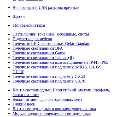
Вольтметры и USB разъемы врезные
Щетки
FM-трансмиттеры
Светильники точечные, мебельные, споты
Подсветка для мебели
Точечные LED светильники Elektrostandard
Точечные светильники ЭРА
Точечные светильники Gauss
Точечные светильники Italmac (Я)
Точечные светильники влагозащищенные IP44 / IP65
Точечные светильники под лампу (MR16, G4, G9,
GU10)
Точечные светильники под лампу GX53
Точечные светильники под лампу GX70
Ленты светодиодные, Неон гибкий, модули, профиль,
блоки питания
Блоки питания для светодиодных лент
Гибкий неон
Ленты светодиодные и комплектующие к ним
Модули водонепронецаемые светодиодные