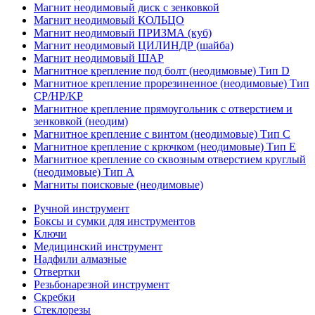
Магнит неодимовый диск с зенковкой
Магнит неодимовый КОЛЬЦО
Магнит неодимовый ПРИЗМА (куб)
Магнит неодимовый ЦИЛИНДР (шайба)
Магнит неодимовый ШАР
Магнитное крепление под болт (неодимовые) Тип D
Магнитное крепление прорезиненное (неодимовые) Тип
CP/HP/KP
Магнитное крепление прямоугольник с отверстием и
зенковкой (неодим)
Магнитное крепление с винтом (неодимовые) Тип С
Магнитное крепление с крючком (неодимовые) Тип Е
Магнитное крепление со сквозным отверстием круглый
(неодимовые) Тип А
Магниты поисковые (неодимовые)
Ручной инструмент
Боксы и сумки для инструментов
Ключи
Медицинский инструмент
Надфили алмазные
Отвертки
Резьбонарезной инструмент
Скребки
Стеклорезы