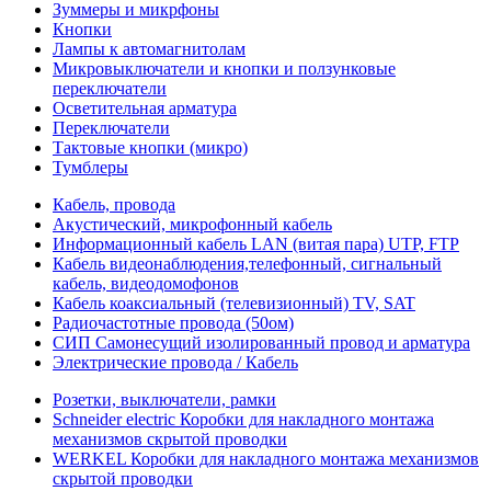
Зуммеры и микрфоны
Кнопки
Лампы к автомагнитолам
Микровыключатели и кнопки и ползунковые
переключатели
Осветительная арматура
Переключатели
Тактовые кнопки (микро)
Тумблеры
Кабель, провода
Акустический, микрофонный кабель
Информационный кабель LAN (витая пара) UTP, FTP
Кабель видеонаблюдения,телефонный, сигнальный
кабель, видеодомофонов
Кабель коаксиальный (телевизионный) TV, SAT
Радиочастотные провода (50ом)
СИП Самонесущий изолированный провод и арматура
Электрические провода / Кабель
Розетки, выключатели, рамки
Schneider electric Коробки для накладного монтажа
механизмов скрытой проводки
WERKEL Коробки для накладного монтажа механизмов
скрытой проводки