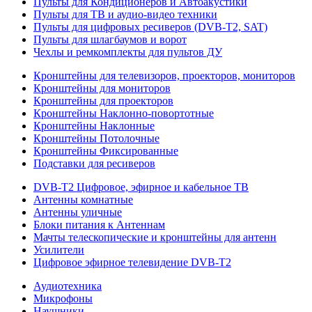
Пульты для Кондиционеров и Автоакустики
Пульты для ТВ и аудио-видео техники
Пульты для цифровых ресиверов (DVB-T2, SAT)
Пульты для шлагбаумов и ворот
Чехлы и ремкомплекты для пультов ДУ
Кронштейны для телевизоров, проекторов, мониторов
Кронштейны для мониторов
Кронштейны для проекторов
Кронштейны Наклонно-повортотные
Кронштейны Наклонные
Кронштейны Потолочные
Кронштейны Фиксированные
Подставки для ресиверов
DVB-T2 Цифровое, эфирное и кабельное ТВ
Антенны комнатные
Антенны уличные
Блоки питания к Антеннам
Мачты телескопические и кронштейны для антенн
Усилители
Цифровое эфирное телевидение DVB-Т2
Аудиотехника
Микрофоны
Наушники