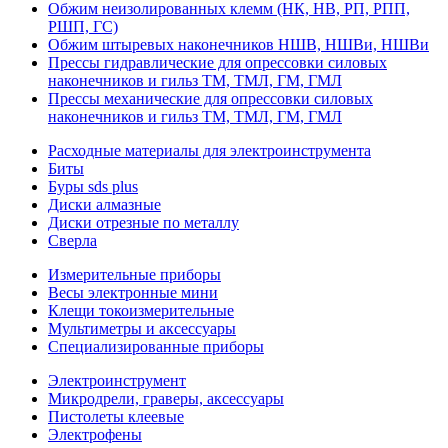
Обжим неизолированных клемм (НК, НВ, РП, РПП,
РШП, ГС)
Обжим штыревых наконечников НШВ, НШВи, НШВи
Прессы гидравлические для опрессовки силовых
наконечников и гильз ТМ, ТМЛ, ГМ, ГМЛ
Прессы механические для опрессовки силовых
наконечников и гильз ТМ, ТМЛ, ГМ, ГМЛ
Расходные материалы для электроинструмента
Биты
Буры sds plus
Диски алмазные
Диски отрезные по металлу
Сверла
Измерительные приборы
Весы электронные мини
Клещи токоизмерительные
Мультиметры и аксессуары
Специализированные приборы
Электроинструмент
Микродрели, граверы, аксессуары
Пистолеты клеевые
Электрофены