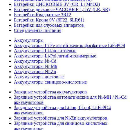
Батарейки ДИСКОВЫЕ 3V (CR, Li-MnO2)
Батарейки дисковые ЧАСОВЫЕ 1,55V (LR, SR)
Батарейки Квадратные 3R12
Батарейки Крона 9V (6F22, 6LR61)
Батарейки для слуховых аппаратов
Спецэлементы питания
Аккумуляторы
Аккумуляторы Li-Fe литий-железо-фосфатные LiFePO4
Аккумуляторы Li-ion литиевые
Аккумуляторы Li-Pol литий-полимерные
Аккумуляторы Ni-Cd
Аккумуляторы Ni-Mh
Аккумуляторы Ni-Zn
Аккумуляторы дисковые
Аккумуляторы свинцово-кислотные
Зарядные устройства аккумуляторов
Зарядные устройства автоматические для Ni-MH / Ni-Cd
аккумуляторов
Зарядные устройства для Li-ion, Li-pol, Li-FePO4
аккумуляторов
Зарядные устройства для Ni-Zn аккумуляторов
Зарядные устройства для свинцово-кислотных
аккумуляторов