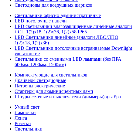
Светодиоды для воздушных шариков
Светильники офисно-административные
LED потолочные панели
LED светильники влагозащищенные линейные аналоги
ЛСП 1(2)х18, 1(2)х36, 1(2)х58 IP65
LED Светильники линейные (аналоги ЛВО/ЛПО
1(2)х18, 1(2)х36)
LED Светильники потолочные встраиваемые Downlight
ультатонкие
Светильники со сменными LED лампами (без ПРА
600мм, 1200мм, 1500мм)
Комплектующие для светильников
Драйверы светодиодные
Патроны электрические
Стартеры для люминисцентных ламп
Шнуры сетевые и выключатели (диммеры) для бра
Умный свет
Лампочки
Лента
Розетки
Светильники