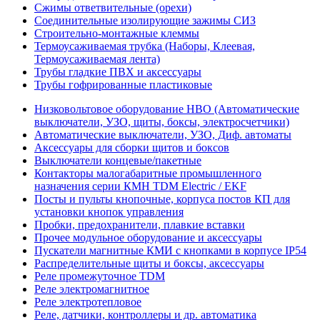
Сжимы ответвительные (орехи)
Соединительные изолирующие зажимы СИЗ
Строительно-монтажные клеммы
Термоусаживаемая трубка (Наборы, Клеевая,
Термоусаживаемая лента)
Трубы гладкие ПВХ и аксессуары
Трубы гофрированные пластиковые
Низковольтовое оборудование НВО (Автоматические
выключатели, УЗО, щиты, боксы, электросчетчики)
Автоматические выключатели, УЗО, Диф. автоматы
Аксессуары для сборки щитов и боксов
Выключатели концевые/пакетные
Контакторы малогабаритные промышленного
назначения серии КМН TDM Electric / EKF
Посты и пульты кнопочные, корпуса постов КП для
установки кнопок управления
Пробки, предохранители, плавкие вставки
Прочее модульное оборудование и аксессуары
Пускатели магнитные КМИ с кнопками в корпусе IP54
Распределительные щиты и боксы, аксессуары
Реле промежуточное TDM
Реле электромагнитное
Реле электротепловое
Реле, датчики, контроллеры и др. автоматика