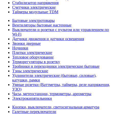
Стабилизатор напряжения
Счетчики электрические
Таймеры модульные TDM
Бытовые электротовары
Вентиляторы бытовые настенные
Выключатели и розетки с пультом или управлением по
Wi-Fi
Датчики движения и датчики освещения
Звонки дверные
Ночники
Плитки электрические
Тепловое оборудование
Терморегуляторы в розетку
Тройники и переходники электрические бытовые
Тэны электрические
Удлинители электрические (бытовые, силовые),
катушки, рамки
Умные розетки (Ваттметры, таймеры, реле напряжения,
УЗО)
Часы, метеостанции, термометры, ареометры
Электрокипятильники
Кнопки, выключатели, светосигнальная арматура
Галетные переключатели