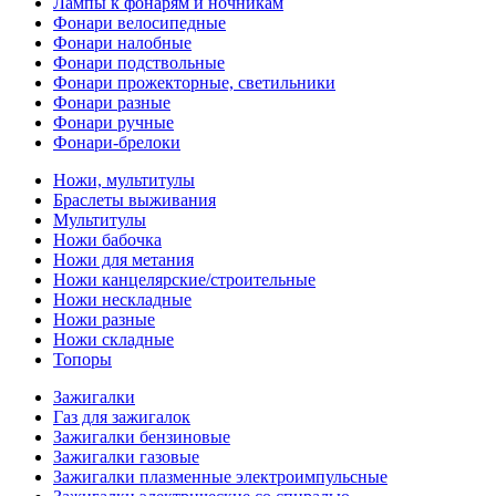
Лампы к фонарям и ночникам
Фонари велосипедные
Фонари налобные
Фонари подствольные
Фонари прожекторные, светильники
Фонари разные
Фонари ручные
Фонари-брелоки
Ножи, мультитулы
Браслеты выживания
Мультитулы
Ножи бабочка
Ножи для метания
Ножи канцелярские/строительные
Ножи нескладные
Ножи разные
Ножи складные
Топоры
Зажигалки
Газ для зажигалок
Зажигалки бензиновые
Зажигалки газовые
Зажигалки плазменные электроимпульсные