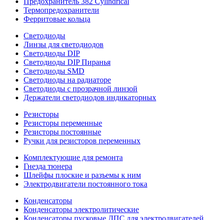
Предохранитель 382 Cylindrical
Термопредохранители
Ферритовые кольца
Светодиоды
Линзы для светодиодов
Светодиоды DIP
Светодиоды DIP Пиранья
Светодиоды SMD
Светодиоды на радиаторе
Светодиоды с прозрачной линзой
Держатели светодиодов индикаторных
Резисторы
Резисторы переменные
Резисторы постоянные
Ручки для резисторов переменных
Комплектующие для ремонта
Гнезда тюнера
Шлейфы плоские и разъемы к ним
Электродвигатели постоянного тока
Конденсаторы
Конденсаторы электролитические
Конденсаторы пусковые ДПС для электродвигателей