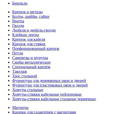
Бинокли
Крепеж и метизы
Болты, шайбы, гайки
Винты
Гвозди
Дюбеля и дюбель-гвозди
Клейкие ленты
Крепеж для кабеля
Крепеж для стяжек
Перфорированный крепеж
Петли
Саморезы и шурупы
Скобы металлические
Специальный крепёж
Такелаж
Трос стальной
Фурнитура для деревянных окон и дверей
Фурнитура для пластиковых окон и дверей
Хомуты стальные
Хомуты-стяжки кабельные нейлоновые
Хомуты-стяжки кабельные стальные червячные
Магниты
Кнопки для галантереи с магнитами