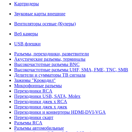
Картридеры
Звуковые карты внешние
Вентиляторы осевые (Кулеры)
Веб камеры
USB флешки
Разъемы, переходники, разветвители
Акустические разъемы, терминалы
Высокочастотные разъемы BNC
Высокочастотные разъемы UHF, SMA, FME, TNC, SMB
Делители и сумматоры ТВ сигнала
Зажимы "Крокодил"
Микрофонные разъемы
Переходники RCA
Переходники USB, SATA, Molex
Переходники джек х RCA
Переходники джек х джек
Переходники и конвертеры HDMI-DVI-VGA
Переходники скарт
Разъемы RCA
Разъемы автомобильные