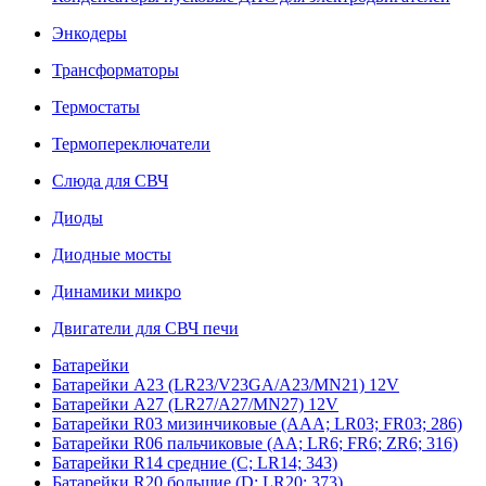
Энкодеры
Трансформаторы
Термостаты
Термопереключатели
Слюда для СВЧ
Диоды
Диодные мосты
Динамики микро
Двигатели для СВЧ печи
Батарейки
Батарейки A23 (LR23/V23GA/A23/MN21) 12V
Батарейки A27 (LR27/A27/MN27) 12V
Батарейки R03 мизинчиковые (AAA; LR03; FR03; 286)
Батарейки R06 пальчиковые (AA; LR6; FR6; ZR6; 316)
Батарейки R14 средние (C; LR14; 343)
Батарейки R20 большие (D; LR20; 373)