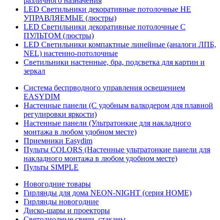
различного назначения
LED Светильники декоративные потолочные НЕ
УПРАВЛЯЕМЫЕ (люстры)
LED Светильники декоративные потолочные С
ПУЛЬТОМ (люстры)
LED Светильники компактные линейные (аналоги ЛПБ,
NEL) настенно-потолочные
Светильники настенные, бра, подсветка для картин и
зеркал
Система беспрводного управления освещением
EASYDIM
Настенные панели (С удобным валкодером для плавной
регулировки яркости)
Настенные панели (Ультратонкие для накладного
монтажа в любом удобном месте)
Приемники Easydim
Пульты COLORS (Настенные ультратонкие панели для
накладного монтажа в любом удобном месте)
Пульты SIMPLE
Новогодние товары
Гирлянды для дома NEON-NIGHT (серия HOME)
Гирлянды новогодние
Диско-шары и проекторы
Светодиодные свечи, стаканы