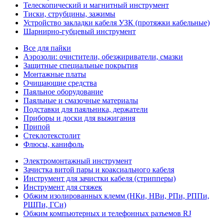
Телескопический и магнитный инструмент
Тиски, струбцины, зажимы
Устройство закладки кабеля УЗК (протяжки кабельные)
Шарнирно-губцевый инструмент
Все для пайки
Аэрозоли: очистители, обезжириватели, смазки
Защитные специальные покрытия
Монтажные платы
Очищающие средства
Паяльное оборудование
Паяльные и смазочные материалы
Подставки для паяльника, держатели
Приборы и доски для выжигания
Припой
Стеклотекстолит
Флюсы, канифоль
Электромонтажный инструмент
Зачистка витой пары и коаксиального кабеля
Инструмент для зачистки кабеля (стрипперы)
Инструмент для стяжек
Обжим изолированных клемм (НКи, НВи, РПи, РППи,
РШПи, ГСи)
Обжим компьютерных и телефонных разъемов RJ