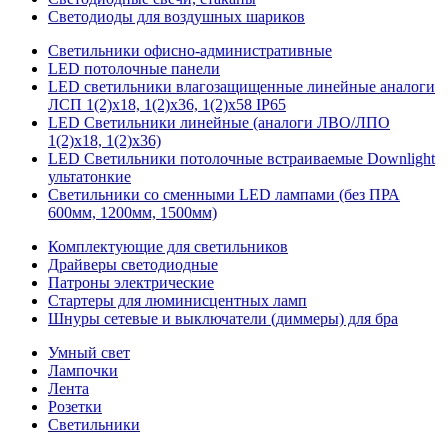
Светодиоды для воздушных шариков
Светильники офисно-административные
LED потолочные панели
LED светильники влагозащищенные линейные аналоги
ЛСП 1(2)х18, 1(2)х36, 1(2)х58 IP65
LED Светильники линейные (аналоги ЛВО/ЛПО
1(2)х18, 1(2)х36)
LED Светильники потолочные встраиваемые Downlight
ультатонкие
Светильники со сменными LED лампами (без ПРА
600мм, 1200мм, 1500мм)
Комплектующие для светильников
Драйверы светодиодные
Патроны электрические
Стартеры для люминисцентных ламп
Шнуры сетевые и выключатели (диммеры) для бра
Умный свет
Лампочки
Лента
Розетки
Светильники