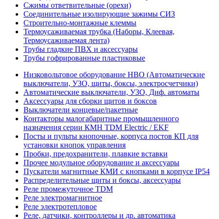
Сжимы ответвительные (орехи)
Соединительные изолирующие зажимы СИЗ
Строительно-монтажные клеммы
Термоусаживаемая трубка (Наборы, Клеевая,
Термоусаживаемая лента)
Трубы гладкие ПВХ и аксессуары
Трубы гофрированные пластиковые
Низковольтовое оборудование НВО (Автоматические
выключатели, УЗО, щиты, боксы, электросчетчики)
Автоматические выключатели, УЗО, Диф. автоматы
Аксессуары для сборки щитов и боксов
Выключатели концевые/пакетные
Контакторы малогабаритные промышленного
назначения серии КМН TDM Electric / EKF
Посты и пульты кнопочные, корпуса постов КП для
установки кнопок управления
Пробки, предохранители, плавкие вставки
Прочее модульное оборудование и аксессуары
Пускатели магнитные КМИ с кнопками в корпусе IP54
Распределительные щиты и боксы, аксессуары
Реле промежуточное TDM
Реле электромагнитное
Реле электротепловое
Реле, датчики, контроллеры и др. автоматика