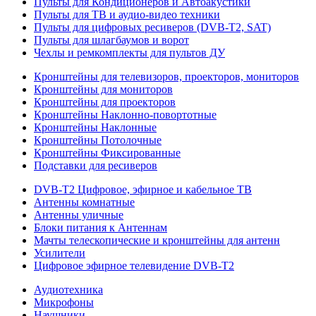
Пульты для Кондиционеров и Автоакустики
Пульты для ТВ и аудио-видео техники
Пульты для цифровых ресиверов (DVB-T2, SAT)
Пульты для шлагбаумов и ворот
Чехлы и ремкомплекты для пультов ДУ
Кронштейны для телевизоров, проекторов, мониторов
Кронштейны для мониторов
Кронштейны для проекторов
Кронштейны Наклонно-повортотные
Кронштейны Наклонные
Кронштейны Потолочные
Кронштейны Фиксированные
Подставки для ресиверов
DVB-T2 Цифровое, эфирное и кабельное ТВ
Антенны комнатные
Антенны уличные
Блоки питания к Антеннам
Мачты телескопические и кронштейны для антенн
Усилители
Цифровое эфирное телевидение DVB-Т2
Аудиотехника
Микрофоны
Наушники