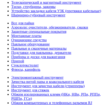
Телескопический и магнитный инструмент
Тиски, струбцины, зажимы
Устройство закладки кабеля УЗК (протяжки кабельные)
Шарнирно-губцевый инструмент
Все для пайки
Аэрозоли: очистители, обезжириватели, смазки
Защитные специальные покрытия
Монтажные платы
Очищающие средства
Паяльное оборудование
Паяльные и смазочные материалы
Подставки для паяльника, держатели
Приборы и доски для выжигания
Припой
Стеклотекстолит
Флюсы, канифоль
Электромонтажный инструмент
Зачистка витой пары и коаксиального кабеля
Инструмент для зачистки кабеля (стрипперы)
Инструмент для стяжек
Обжим изолированных клемм (НКи, НВи, РПи, РППи,
РШПи, ГСи)
Обжим компьютерных и телефонных разъемов RJ