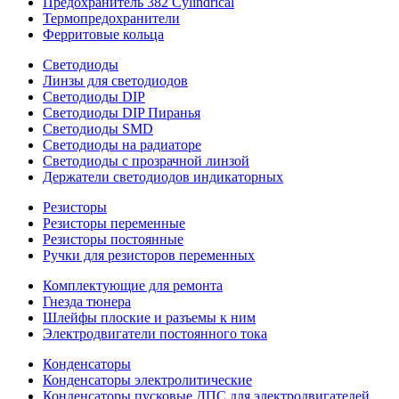
Предохранитель 382 Cylindrical
Термопредохранители
Ферритовые кольца
Светодиоды
Линзы для светодиодов
Светодиоды DIP
Светодиоды DIP Пиранья
Светодиоды SMD
Светодиоды на радиаторе
Светодиоды с прозрачной линзой
Держатели светодиодов индикаторных
Резисторы
Резисторы переменные
Резисторы постоянные
Ручки для резисторов переменных
Комплектующие для ремонта
Гнезда тюнера
Шлейфы плоские и разъемы к ним
Электродвигатели постоянного тока
Конденсаторы
Конденсаторы электролитические
Конденсаторы пусковые ДПС для электродвигателей