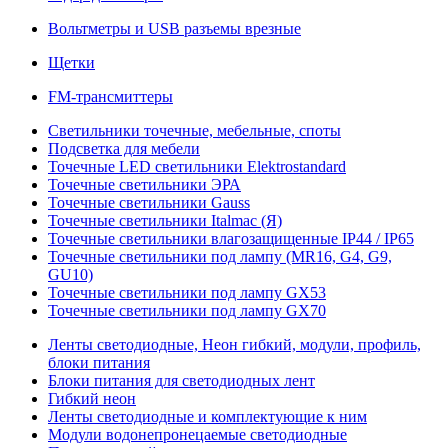
Вольтметры и USB разъемы врезные
Щетки
FM-трансмиттеры
Светильники точечные, мебельные, споты
Подсветка для мебели
Точечные LED светильники Elektrostandard
Точечные светильники ЭРА
Точечные светильники Gauss
Точечные светильники Italmac (Я)
Точечные светильники влагозащищенные IP44 / IP65
Точечные светильники под лампу (MR16, G4, G9,
GU10)
Точечные светильники под лампу GX53
Точечные светильники под лампу GX70
Ленты светодиодные, Неон гибкий, модули, профиль,
блоки питания
Блоки питания для светодиодных лент
Гибкий неон
Ленты светодиодные и комплектующие к ним
Модули водонепронецаемые светодиодные