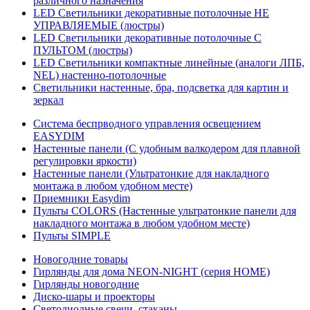
различного назначения
LED Светильники декоративные потолочные НЕ
УПРАВЛЯЕМЫЕ (люстры)
LED Светильники декоративные потолочные С
ПУЛЬТОМ (люстры)
LED Светильники компактные линейные (аналоги ЛПБ,
NEL) настенно-потолочные
Светильники настенные, бра, подсветка для картин и
зеркал
Система беспрводного управления освещением
EASYDIM
Настенные панели (С удобным валкодером для плавной
регулировки яркости)
Настенные панели (Ультратонкие для накладного
монтажа в любом удобном месте)
Приемники Easydim
Пульты COLORS (Настенные ультратонкие панели для
накладного монтажа в любом удобном месте)
Пульты SIMPLE
Новогодние товары
Гирлянды для дома NEON-NIGHT (серия HOME)
Гирлянды новогодние
Диско-шары и проекторы
Светодиодные свечи, стаканы