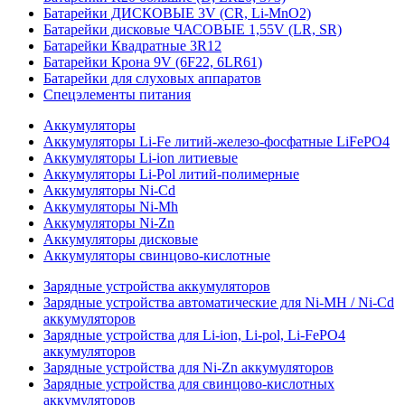
Батарейки ДИСКОВЫЕ 3V (CR, Li-MnO2)
Батарейки дисковые ЧАСОВЫЕ 1,55V (LR, SR)
Батарейки Квадратные 3R12
Батарейки Крона 9V (6F22, 6LR61)
Батарейки для слуховых аппаратов
Спецэлементы питания
Аккумуляторы
Аккумуляторы Li-Fe литий-железо-фосфатные LiFePO4
Аккумуляторы Li-ion литиевые
Аккумуляторы Li-Pol литий-полимерные
Аккумуляторы Ni-Cd
Аккумуляторы Ni-Mh
Аккумуляторы Ni-Zn
Аккумуляторы дисковые
Аккумуляторы свинцово-кислотные
Зарядные устройства аккумуляторов
Зарядные устройства автоматические для Ni-MH / Ni-Cd
аккумуляторов
Зарядные устройства для Li-ion, Li-pol, Li-FePO4
аккумуляторов
Зарядные устройства для Ni-Zn аккумуляторов
Зарядные устройства для свинцово-кислотных
аккумуляторов