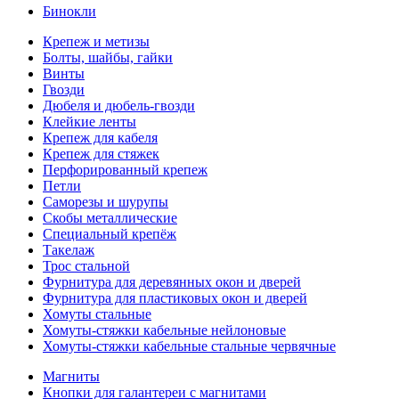
Бинокли
Крепеж и метизы
Болты, шайбы, гайки
Винты
Гвозди
Дюбеля и дюбель-гвозди
Клейкие ленты
Крепеж для кабеля
Крепеж для стяжек
Перфорированный крепеж
Петли
Саморезы и шурупы
Скобы металлические
Специальный крепёж
Такелаж
Трос стальной
Фурнитура для деревянных окон и дверей
Фурнитура для пластиковых окон и дверей
Хомуты стальные
Хомуты-стяжки кабельные нейлоновые
Хомуты-стяжки кабельные стальные червячные
Магниты
Кнопки для галантереи с магнитами