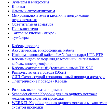
Зуммеры и микрфоны
Кнопки
Лампы к автомагнитолам
Микровыключатели и кнопки и ползунковые
переключатели
Осветительная арматура
Переключатели
Тактовые кнопки (микро)
Тумблеры
Кабель, провода
Акустический, микрофонный кабель
Информационный кабель LAN (витая пара) UTP, FTP
Кабель видеонаблюдения,телефонный, сигнальный
кабель, видеодомофонов
Кабель коаксиальный (телевизионный) TV, SAT
Радиочастотные провода (50ом)
СИП Самонесущий изолированный провод и арматура
Электрические провода / Кабель
Розетки, выключатели, рамки
Schneider electric Коробки для накладного монтажа
механизмов скрытой проводки
WERKEL Коробки для накладного монтажа механизмов
скрытой проводки