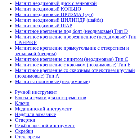
Магнит неодимовый диск с зенковкой
Магнит неодимовый КОЛЬЦО
Магнит неодимовый ПРИЗМА (куб)
Магнит неодимовый ЦИЛИНДР (шайба)
Магнит неодимовый ШАР
Магнитное крепление под болт (неодимовые) Тип D
Магнитное крепление прорезиненное (неодимовые) Тип
CP/HP/KP
Магнитное крепление прямоугольник с отверстием и
зенковкой (неодим)
Магнитное крепление с винтом (неодимовые) Тип С
Магнитное крепление с крючком (неодимовые) Тип Е
Магнитное крепление со сквозным отверстием круглый
(неодимовые) Тип А
Магниты поисковые (неодимовые)
Ручной инструмент
Боксы и сумки для инструментов
Ключи
Медицинский инструмент
Надфили алмазные
Отвертки
Резьбонарезной инструмент
Скребки
Стеклорезы