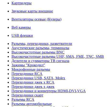
Картридеры
Звуковые карты внешние
Вентиляторы осевые (Кулеры)
Веб камеры
USB флешки
Разъемы, переходники, разветвители
Акустические разъемы, терминалы
Высокочастотные разъемы BNC
Высокочастотные разъемы UHF, SMA, FME, TNC, SMB
Делители и сумматоры ТВ сигнала
Зажимы "Крокодил"
Микрофонные разъемы
Переходники RCA
Переходники USB, SATA, Molex
Переходники джек х RCA
Переходники джек х джек
Переходники и конвертеры HDMI-DVI-VGA
Переходники скарт
Разъемы RCA
Разъемы автомобильные