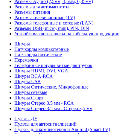
Разъемы Аудио (2,5мм, 3,5мм, 6,35мм)
Разъемы для автомагнитол
Разъемы питания
Разъемы телевизионные (TV)
Разъемы телефонные и сетевые (LAN)
Разьёмы USB (micro, mini), PIN, DIN
Устройства грозозащиты на кабельную продукцию
Шнуры
Патчкорды компьютерные
Патчкорды оптические
Перемычки
Телефонные шнуры витые для трубок
Шнуры HDMI, DVI, VGA
Шнуры RCA-RCA
Шнуры USB
Шнуры Оптические, Микрофонные
Шнуры сетевые
Шнуры Скарт
Шнуры Стерео 3,5 мм - RCA
Шнуры Стерео 3,5 мм - Стерео 3,5 мм
Пульты ДУ
Пульты для автосигнализаций
Пульты для компьютеров и Android (Smart TV)