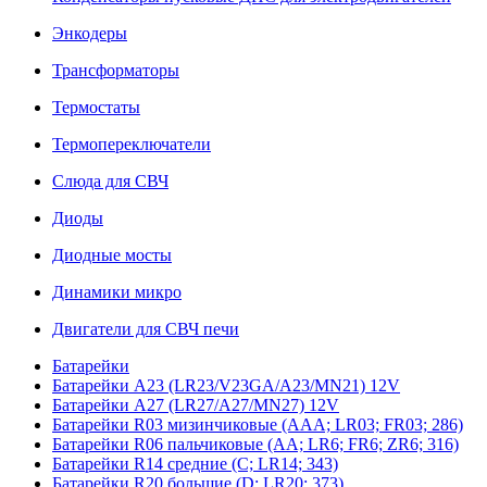
Энкодеры
Трансформаторы
Термостаты
Термопереключатели
Слюда для СВЧ
Диоды
Диодные мосты
Динамики микро
Двигатели для СВЧ печи
Батарейки
Батарейки A23 (LR23/V23GA/A23/MN21) 12V
Батарейки A27 (LR27/A27/MN27) 12V
Батарейки R03 мизинчиковые (AAA; LR03; FR03; 286)
Батарейки R06 пальчиковые (AA; LR6; FR6; ZR6; 316)
Батарейки R14 средние (C; LR14; 343)
Батарейки R20 большие (D; LR20; 373)