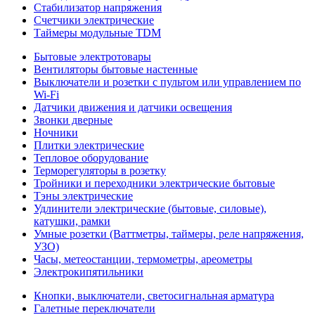
Стабилизатор напряжения
Счетчики электрические
Таймеры модульные TDM
Бытовые электротовары
Вентиляторы бытовые настенные
Выключатели и розетки с пультом или управлением по
Wi-Fi
Датчики движения и датчики освещения
Звонки дверные
Ночники
Плитки электрические
Тепловое оборудование
Терморегуляторы в розетку
Тройники и переходники электрические бытовые
Тэны электрические
Удлинители электрические (бытовые, силовые),
катушки, рамки
Умные розетки (Ваттметры, таймеры, реле напряжения,
УЗО)
Часы, метеостанции, термометры, ареометры
Электрокипятильники
Кнопки, выключатели, светосигнальная арматура
Галетные переключатели