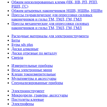
Обжим неизолированных клемм (НК, НВ, РП, РПП,
РШП, ГС)
Обжим штыревых наконечников НШВ, НШВи, НШВи
Прессы гидравлические для опрессовки силовых
наконечников и гильз ТМ, ТМЛ, ГМ, ГМЛ
Прессы механические для опрессовки силовых
наконечников и гильз ТМ, ТМЛ, ГМ, ГМЛ
Расходные материалы для электроинструмента
Биты
Буры sds plus
Диски алмазные
Диски отрезные по металлу
Сверла
Измерительные приборы
Весы электронные мини
Клещи токоизмерительные
Мультиметры и аксессуары
Специализированные приборы
Электроинструмент
Микродрели, граверы, аксессуары
Пистолеты клеевые
Электрофены