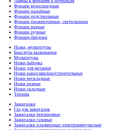
Лампы к фонарям и ночникам
Фонари велосипедные
Фонари налобные
Фонари подствольные
Фонари прожекторные, светильники
Фонари разные
Фонари ручные
Фонари-брелоки
Ножи, мультитулы
Браслеты выживания
Мультитулы
Ножи бабочка
Ножи для метания
Ножи канцелярские/строительные
Ножи нескладные
Ножи разные
Ножи складные
Топоры
Зажигалки
Газ для зажигалок
Зажигалки бензиновые
Зажигалки газовые
Зажигалки плазменные электроимпульсные