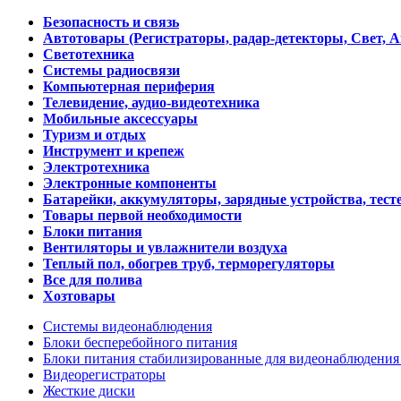
Безопасность и связь
Автотовары (Регистраторы, радар-детекторы, Свет, 
Светотехника
Системы радиосвязи
Компьютерная периферия
Телевидение, аудио-видеотехника
Мобильные аксессуары
Туризм и отдых
Инструмент и крепеж
Электротехника
Электронные компоненты
Батарейки, аккумуляторы, зарядные устройства, тесте
Товары первой необходимости
Блоки питания
Вентиляторы и увлажнители воздуха
Теплый пол, обогрев труб, терморегуляторы
Все для полива
Хозтовары
Системы видеонаблюдения
Блоки бесперебойного питания
Блоки питания стабилизированные для видеонаблюдени
Видеорегистраторы
Жесткие диски