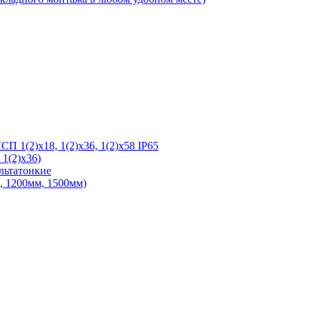
 1(2)х18, 1(2)х36, 1(2)х58 IP65
1(2)х36)
льтатонкие
 1200мм, 1500мм)