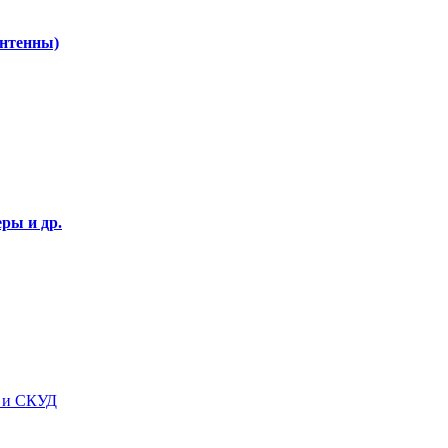
Антенны)
ры и др.
я и СКУД