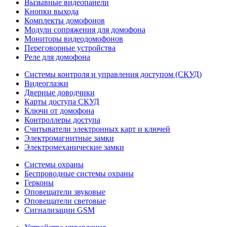
Вызывные видеопанели
Кнопки выхода
Комплекты домофонов
Модули сопряжения для домофона
Мониторы видеодомофонов
Переговорные устройства
Реле для домофона
Системы контроля и управления доступом (СКУД)
Видеоглазки
Дверные доводчики
Карты доступа СКУД
Ключи от домофона
Контроллеры доступа
Считыватели электронных карт и ключей
Электромагнитные замки
Электромеханические замки
Системы охраны
Беспроводные системы охраны
Герконы
Оповещатели звуковые
Оповещатели световые
Сигнализации GSM