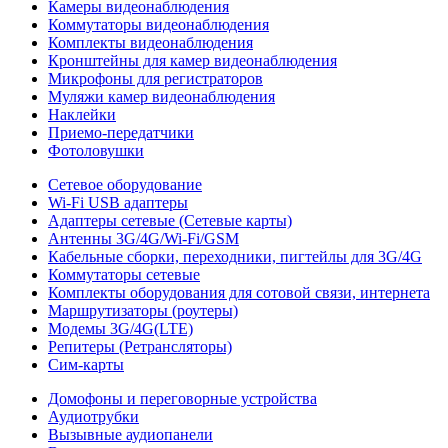
Камеры видеонаблюдения
Коммутаторы видеонаблюдения
Комплекты видеонаблюдения
Кронштейны для камер видеонаблюдения
Микрофоны для регистраторов
Муляжи камер видеонаблюдения
Наклейки
Приемо-передатчики
Фотоловушки
Сетевое оборудование
Wi-Fi USB адаптеры
Адаптеры сетевые (Сетевые карты)
Антенны 3G/4G/Wi-Fi/GSM
Кабельные сборки, переходники, пигтейлы для 3G/4G
Коммутаторы сетевые
Комплекты оборудования для сотовой связи, интернета
Маршрутизаторы (роутеры)
Модемы 3G/4G(LTE)
Репитеры (Ретрансляторы)
Сим-карты
Домофоны и переговорные устройства
Аудиотрубки
Вызывные аудиопанели