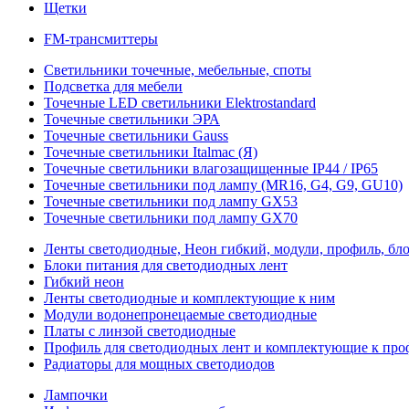
Щетки
FM-трансмиттеры
Светильники точечные, мебельные, споты
Подсветка для мебели
Точечные LED светильники Elektrostandard
Точечные светильники ЭРА
Точечные светильники Gauss
Точечные светильники Italmac (Я)
Точечные светильники влагозащищенные IP44 / IP65
Точечные светильники под лампу (MR16, G4, G9, GU10)
Точечные светильники под лампу GX53
Точечные светильники под лампу GX70
Ленты светодиодные, Неон гибкий, модули, профиль, бл
Блоки питания для светодиодных лент
Гибкий неон
Ленты светодиодные и комплектующие к ним
Модули водонепронецаемые светодиодные
Платы с линзой светодиодные
Профиль для светодиодных лент и комплектующие к пр
Радиаторы для мощных светодиодов
Лампочки