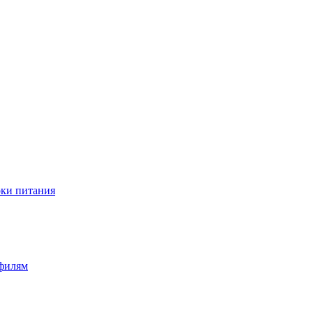
оки питания
офилям