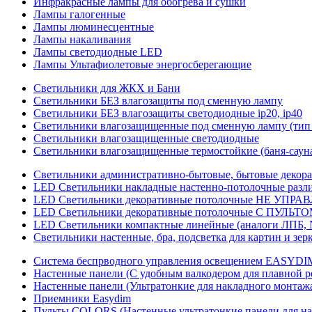
Инфракрасные лампы для обогрева и сушки
Лампы галогенные
Лампы люминесцентные
Лампы накаливания
Лампы светодиодные LED
Лампы Ультафиолетовые энергосберегающие
Светильники для ЖКХ и Бани
Светильники БЕЗ влагозащиты под сменную лампу
Светильники БЕЗ влагозащиты светодиодные ip20, ip40
Светильники влагозащищенные под сменную лампу (тип 
Светильники влагозащищенные светодиодные
Светильники влагозащищенные термостойкие (баня-саун
Светильники административно-бытовые, бытовые декор
LED Cветильники накладные настенно-потолочные разли
LED Светильники декоративные потолочные НЕ УПРА
LED Светильники декоративные потолочные С ПУЛЬТО
LED Светильники компактные линейные (аналоги ЛПБ, 
Светильники настенные, бра, подсветка для картин и зер
Система беспрводного управления освещением EASYDI
Настенные панели (С удобным валкодером для плавной р
Настенные панели (Ультратонкие для накладного монтаж
Приемники Easydim
Пульты COLORS (Настенные ультратонкие панели для на