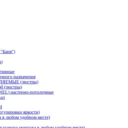
"Баня")
а)
ативные
чного назначения
ВЛЯЕМЫЕ (люстры)
М (люстры)
NEL) настенно-потолочные
кал
M
егулировки яркости)
а в любом удобном месте)
кладного монтажа в любом удобном месте)