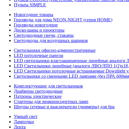
Пульты SIMPLE
Новогодние товары
Гирлянды для дома NEON-NIGHT (серия HOME)
Гирлянды новогодние
Диско-шары и проекторы
Светодиодные свечи, стаканы
Светодиоды для воздушных шариков
Светильники офисно-административные
LED потолочные панели
LED светильники влагозащищенные линейные аналоги ЛСП
LED Светильники линейные (аналоги ЛВО/ЛПО 1(2)х18, 
LED Светильники потолочные встраиваемые Downlight у
Светильники со сменными LED лампами (без ПРА 600мм,
Комплектующие для светильников
Драйверы светодиодные
Патроны электрические
Стартеры для люминисцентных ламп
Шнуры сетевые и выключатели (диммеры) для бра
Умный свет
Лампочки
Лента