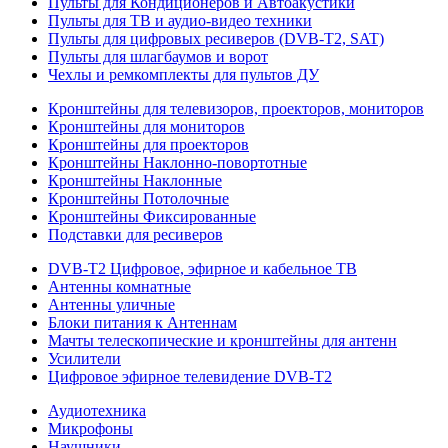
Пульты для Кондиционеров и Автоакустики
Пульты для ТВ и аудио-видео техники
Пульты для цифровых ресиверов (DVB-T2, SAT)
Пульты для шлагбаумов и ворот
Чехлы и ремкомплекты для пультов ДУ
Кронштейны для телевизоров, проекторов, мониторов
Кронштейны для мониторов
Кронштейны для проекторов
Кронштейны Наклонно-повортотные
Кронштейны Наклонные
Кронштейны Потолочные
Кронштейны Фиксированные
Подставки для ресиверов
DVB-T2 Цифровое, эфирное и кабельное ТВ
Антенны комнатные
Антенны уличные
Блоки питания к Антеннам
Мачты телескопические и кронштейны для антенн
Усилители
Цифровое эфирное телевидение DVB-Т2
Аудиотехника
Микрофоны
Наушники