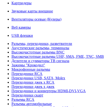
Картридеры
Звуковые карты внешние
Вентиляторы осевые (Кулеры)
Веб камеры
USB флешки
Разъемы, переходники, разветвители
Акустические разъемы, терминалы
Высокочастотные разъемы BNC
Высокочастотные разъемы UHF, SMA, FME, TNC, SMB
Делители и сумматоры ТВ сигнала
Зажимы "Крокодил"
Микрофонные разъемы
Переходники RCA
Переходники USB, SATA, Molex
Переходники джек х RCA
Переходники джек х джек
Переходники и конвертеры HDMI-DVI-VGA
Переходники скарт
Разъемы RCA
Разъемы автомобильные