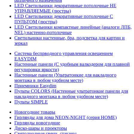
различного назначения
LED Светильники декоративные потолочные НЕ
УПРАВЛЯЕМЫЕ (люстры)
LED Светильники декоративные потолочные С
ПУЛЬТОМ (люстры)
LED Светильники компактные линейные (аналоги ЛПБ,
NEL) настенно-потолочные
Светильники настенные, бра, подсветка для картин и
зеркал
Система беспрводного управления освещением
EASYDIM
Настенные панели (С удобным валкодером для плавной
регулировки яркости)
Настенные панели (Ультратонкие для накладного
монтажа в любом удобном месте)
Приемники Easydim
Пульты COLORS (Настенные ультратонкие панели для
накладного монтажа в любом удобном месте)
Пульты SIMPLE
Новогодние товары
Гирлянды для дома NEON-NIGHT (серия HOME)
Гирлянды новогодние
Диско-шары и проекторы
Светодиодные свечи, стаканы