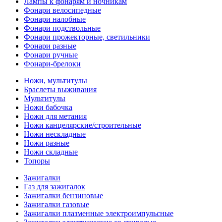
Лампы к фонарям и ночникам
Фонари велосипедные
Фонари налобные
Фонари подствольные
Фонари прожекторные, светильники
Фонари разные
Фонари ручные
Фонари-брелоки
Ножи, мультитулы
Браслеты выживания
Мультитулы
Ножи бабочка
Ножи для метания
Ножи канцелярские/строительные
Ножи нескладные
Ножи разные
Ножи складные
Топоры
Зажигалки
Газ для зажигалок
Зажигалки бензиновые
Зажигалки газовые
Зажигалки плазменные электроимпульсные