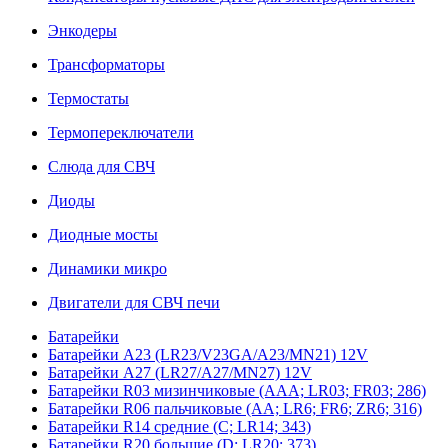
Энкодеры
Трансформаторы
Термостаты
Термопереключатели
Слюда для СВЧ
Диоды
Диодные мосты
Динамики микро
Двигатели для СВЧ печи
Батарейки
Батарейки A23 (LR23/V23GA/A23/MN21) 12V
Батарейки A27 (LR27/A27/MN27) 12V
Батарейки R03 мизинчиковые (AAA; LR03; FR03; 286)
Батарейки R06 пальчиковые (AA; LR6; FR6; ZR6; 316)
Батарейки R14 средние (C; LR14; 343)
Батарейки R20 большие (D; LR20; 373)