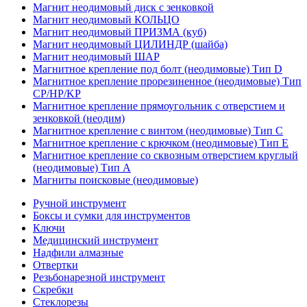
Магнит неодимовый диск с зенковкой
Магнит неодимовый КОЛЬЦО
Магнит неодимовый ПРИЗМА (куб)
Магнит неодимовый ЦИЛИНДР (шайба)
Магнит неодимовый ШАР
Магнитное крепление под болт (неодимовые) Тип D
Магнитное крепление прорезиненное (неодимовые) Тип
CP/HP/KP
Магнитное крепление прямоугольник с отверстием и
зенковкой (неодим)
Магнитное крепление с винтом (неодимовые) Тип С
Магнитное крепление с крючком (неодимовые) Тип Е
Магнитное крепление со сквозным отверстием круглый
(неодимовые) Тип А
Магниты поисковые (неодимовые)
Ручной инструмент
Боксы и сумки для инструментов
Ключи
Медицинский инструмент
Надфили алмазные
Отвертки
Резьбонарезной инструмент
Скребки
Стеклорезы