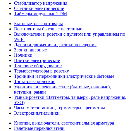
Стабилизатор напряжения
Счетчики электрические
Таймеры модульные TDM
Бытовые электротовары
Вентиляторы бытовые настенные
Выключатели и розетки с пультом или управлением по
Wi-Fi
Датчики движения и датчики освещения
Звонки дверные
Ночники
Плитки электрические
Тепловое оборудование
Терморегуляторы в розетку
Тройники и переходники электрические бытовые
Тэны электрические
Удлинители электрические (бытовые, силовые),
катушки, рамки
Умные розетки (Ваттметры, таймеры, реле напряжения,
УЗО)
Часы, метеостанции, термометры, ареометры
Электрокипятильники
Кнопки, выключатели, светосигнальная арматура
Галетные переключатели