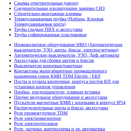
Сжимы ответвительные (орехи)
Соединительные изолирующие зажимы СИЗ
Строительно-монтажные клеммы
Термоусаживаемая трубка (Наборы, Клеевая,
Термоусаживаемая лента)
Трубы гладкие ПВХ и аксессуары
Трубы гофрированные пластиковые
Низковольтовое оборудование НВО (Автоматические
выключатели, УЗО, щиты, боксы, электросчетчики)
Автоматические выключатели, УЗО, Диф. автоматы
Аксессуары для сборки щитов и боксов
Выключатели концевые/пакетные
Контакторы малогабаритные промышленного
назначения серии КМН TDM Electric / EKF
Посты и пульты кнопочные, корпуса постов КП для
установки кнопок управления
Пробки, предохранители, плавкие вставки
Прочее модульное оборудование и аксессуары
Пускатели магнитные КМИ с кнопками в корпусе IP54
Распределительные щиты и боксы, аксессуары
Реле промежуточное TDM
Реле электромагнитное
Реле электротепловое
Реле, датчики, контроллеры и др. автоматика