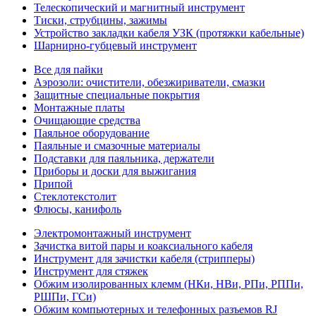
Телескопический и магнитный инструмент
Тиски, струбцины, зажимы
Устройство закладки кабеля УЗК (протяжки кабельные)
Шарнирно-губцевый инструмент
Все для пайки
Аэрозоли: очистители, обезжириватели, смазки
Защитные специальные покрытия
Монтажные платы
Очищающие средства
Паяльное оборудование
Паяльные и смазочные материалы
Подставки для паяльника, держатели
Приборы и доски для выжигания
Припой
Стеклотекстолит
Флюсы, канифоль
Электромонтажный инструмент
Зачистка витой пары и коаксиального кабеля
Инструмент для зачистки кабеля (стрипперы)
Инструмент для стяжек
Обжим изолированных клемм (НКи, НВи, РПи, РППи,
РШПи, ГСи)
Обжим компьютерных и телефонных разъемов RJ