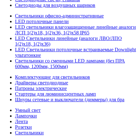
Светодиоды для воздушных шариков
Светильники офисно-административные
LED потолочные панели
LED светильники влагозащищенные линейные аналоги
ЛСП 1(2)х18, 1(2)х36, 1(2)х58 IP65
LED Светильники линейные (аналоги ЛВО/ЛПО
1(2)х18, 1(2)х36)
LED Светильники потолочные встраиваемые Downlight
ультатонкие
Светильники со сменными LED лампами (без ПРА
600мм, 1200мм, 1500мм)
Комплектующие для светильников
Драйверы светодиодные
Патроны электрические
Стартеры для люминисцентных ламп
Шнуры сетевые и выключатели (диммеры) для бра
Умный свет
Лампочки
Лента
Розетки
Светильники