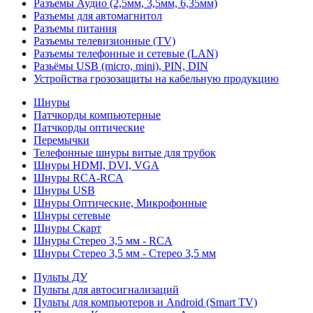
Разъемы Аудио (2,5мм, 3,5мм, 6,35мм)
Разъемы для автомагнитол
Разъемы питания
Разъемы телевизионные (TV)
Разъемы телефонные и сетевые (LAN)
Разьёмы USB (micro, mini), PIN, DIN
Устройства грозозащиты на кабельную продукцию
Шнуры
Патчкорды компьютерные
Патчкорды оптические
Перемычки
Телефонные шнуры витые для трубок
Шнуры HDMI, DVI, VGA
Шнуры RCA-RCA
Шнуры USB
Шнуры Оптические, Микрофонные
Шнуры сетевые
Шнуры Скарт
Шнуры Стерео 3,5 мм - RCA
Шнуры Стерео 3,5 мм - Стерео 3,5 мм
Пульты ДУ
Пульты для автосигнализаций
Пульты для компьютеров и Android (Smart TV)