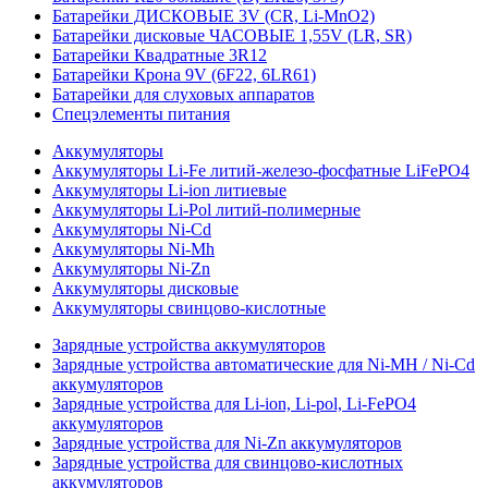
Батарейки ДИСКОВЫЕ 3V (CR, Li-MnO2)
Батарейки дисковые ЧАСОВЫЕ 1,55V (LR, SR)
Батарейки Квадратные 3R12
Батарейки Крона 9V (6F22, 6LR61)
Батарейки для слуховых аппаратов
Спецэлементы питания
Аккумуляторы
Аккумуляторы Li-Fe литий-железо-фосфатные LiFePO4
Аккумуляторы Li-ion литиевые
Аккумуляторы Li-Pol литий-полимерные
Аккумуляторы Ni-Cd
Аккумуляторы Ni-Mh
Аккумуляторы Ni-Zn
Аккумуляторы дисковые
Аккумуляторы свинцово-кислотные
Зарядные устройства аккумуляторов
Зарядные устройства автоматические для Ni-MH / Ni-Cd
аккумуляторов
Зарядные устройства для Li-ion, Li-pol, Li-FePO4
аккумуляторов
Зарядные устройства для Ni-Zn аккумуляторов
Зарядные устройства для свинцово-кислотных
аккумуляторов