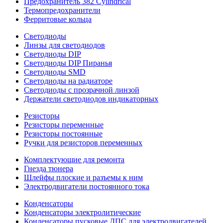
Предохранитель 382 Cylindrical
Термопредохранители
Ферритовые кольца
Светодиоды
Линзы для светодиодов
Светодиоды DIP
Светодиоды DIP Пиранья
Светодиоды SMD
Светодиоды на радиаторе
Светодиоды с прозрачной линзой
Держатели светодиодов индикаторных
Резисторы
Резисторы переменные
Резисторы постоянные
Ручки для резисторов переменных
Комплектующие для ремонта
Гнезда тюнера
Шлейфы плоские и разъемы к ним
Электродвигатели постоянного тока
Конденсаторы
Конденсаторы электролитические
Конденсаторы пусковые ДПС для электродвигателей