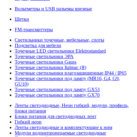
Вольтметры и USB разъемы врезные
Щетки
FM-трансмиттеры
Светильники точечные, мебельные, споты
Подсветка для мебели
Точечные LED светильники Elektrostandard
Точечные светильники ЭРА
Точечные светильники Gauss
Точечные светильники Italmac (Я)
Точечные светильники влагозащищенные IP44 / IP65
Точечные светильники под лампу (MR16, G4, G9,
GU10)
Точечные светильники под лампу GX53
Точечные светильники под лампу GX70
Ленты светодиодные, Неон гибкий, модули, профиль,
блоки питания
Блоки питания для светодиодных лент
Гибкий неон
Ленты светодиодные и комплектующие к ним
Модули водонепронецаемые светодиодные