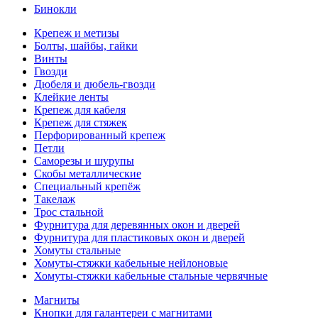
Бинокли
Крепеж и метизы
Болты, шайбы, гайки
Винты
Гвозди
Дюбеля и дюбель-гвозди
Клейкие ленты
Крепеж для кабеля
Крепеж для стяжек
Перфорированный крепеж
Петли
Саморезы и шурупы
Скобы металлические
Специальный крепёж
Такелаж
Трос стальной
Фурнитура для деревянных окон и дверей
Фурнитура для пластиковых окон и дверей
Хомуты стальные
Хомуты-стяжки кабельные нейлоновые
Хомуты-стяжки кабельные стальные червячные
Магниты
Кнопки для галантереи с магнитами