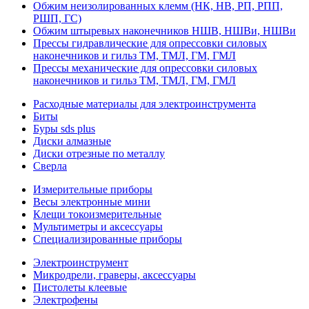
Обжим неизолированных клемм (НК, НВ, РП, РПП,
РШП, ГС)
Обжим штыревых наконечников НШВ, НШВи, НШВи
Прессы гидравлические для опрессовки силовых
наконечников и гильз ТМ, ТМЛ, ГМ, ГМЛ
Прессы механические для опрессовки силовых
наконечников и гильз ТМ, ТМЛ, ГМ, ГМЛ
Расходные материалы для электроинструмента
Биты
Буры sds plus
Диски алмазные
Диски отрезные по металлу
Сверла
Измерительные приборы
Весы электронные мини
Клещи токоизмерительные
Мультиметры и аксессуары
Специализированные приборы
Электроинструмент
Микродрели, граверы, аксессуары
Пистолеты клеевые
Электрофены