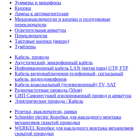
Зуммеры и микрфоны
Кнопки
Лампы к автомагнитолам
Микровыключатели и кнопки и ползунковые
переключатели
Осветительная арматура
Переключатели
Тактовые кнопки (микро)
Тумблеры
Кабель, провода
Акустический, микрофонный кабель
Информационный кабель LAN (витая пара) UTP, FTP
Кабель видеонаблюдения,телефонный, сигнальный
кабель, видеодомофонов
Кабель коаксиальный (телевизионный) TV, SAT
Радиочастотные провода (50ом)
СИП Самонесущий изолированный провод и арматура
Электрические провода / Кабель
Розетки, выключатели, рамки
Schneider electric Коробки для накладного монтажа
механизмов скрытой проводки
WERKEL Коробки для накладного монтажа механизмов
скрытой проводки