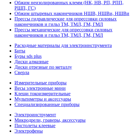
Обжим неизолированных клемм (НК, НВ, РП, РПП,
РШП, ГС)
Обжим штыревых наконечников НШВ, НШВи, НШВи
Прессы гидравлические для опрессовки силовых
наконечников и гильз ТМ, ТМЛ, ГМ, ГМЛ
Прессы механические для опрессовки силовых
наконечников и гильз ТМ, ТМЛ, ГМ, ГМЛ
Расходные материалы для электроинструмента
Биты
Буры sds plus
Диски алмазные
Диски отрезные по металлу
Сверла
Измерительные приборы
Весы электронные мини
Клещи токоизмерительные
Мультиметры и аксессуары
Специализированные приборы
Электроинструмент
Микродрели, граверы, аксессуары
Пистолеты клеевые
Электрофены