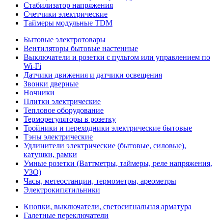
Стабилизатор напряжения
Счетчики электрические
Таймеры модульные TDM
Бытовые электротовары
Вентиляторы бытовые настенные
Выключатели и розетки с пультом или управлением по
Wi-Fi
Датчики движения и датчики освещения
Звонки дверные
Ночники
Плитки электрические
Тепловое оборудование
Терморегуляторы в розетку
Тройники и переходники электрические бытовые
Тэны электрические
Удлинители электрические (бытовые, силовые),
катушки, рамки
Умные розетки (Ваттметры, таймеры, реле напряжения,
УЗО)
Часы, метеостанции, термометры, ареометры
Электрокипятильники
Кнопки, выключатели, светосигнальная арматура
Галетные переключатели