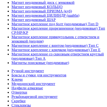
Магнит неодимовый диск с зенковкой
Магнит неодимовый КОЛЬЦО
Магнит неодимовый ПРИЗМА (куб)
Магнит неодимовый ЦИЛИНДР (шайба)
Магнит неодимовый ШАР
Магнитное крепление под болт (неодимовые) Тип D
Магнитное крепление прорезиненное (неодимовые) Тип
CP/HP/KP
Магнитное крепление прямоугольник с отверстием и
зенковкой (неодим)
Магнитное крепление с винтом (неодимовые) Тип С
Магнитное крепление с крючком (неодимовые) Тип Е
Магнитное крепление со сквозным отверстием круглый
(неодимовые) Тип А
Магниты поисковые (неодимовые)
Ручной инструмент
Боксы и сумки для инструментов
Ключи
Медицинский инструмент
Надфили алмазные
Отвертки
Резьбонарезной инструмент
Скребки
Стеклорезы