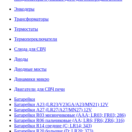
Энкодеры
Трансформаторы
Термостаты
Термопереключатели
Слюда для СВЧ
Диоды
Диодные мосты
Динамики микро
Двигатели для СВЧ печи
Батарейки
Батарейки A23 (LR23/V23GA/A23/MN21) 12V
Батарейки A27 (LR27/A27/MN27) 12V
Батарейки R03 мизинчиковые (AAA; LR03; FR03; 286)
Батарейки R06 пальчиковые (AA; LR6; FR6; ZR6; 316)
Батарейки R14 средние (C; LR14; 343)
Батарейки R20 большие (D; LR20; 373)