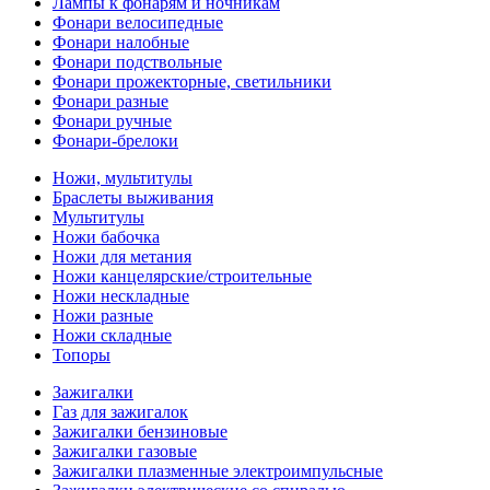
Лампы к фонарям и ночникам
Фонари велосипедные
Фонари налобные
Фонари подствольные
Фонари прожекторные, светильники
Фонари разные
Фонари ручные
Фонари-брелоки
Ножи, мультитулы
Браслеты выживания
Мультитулы
Ножи бабочка
Ножи для метания
Ножи канцелярские/строительные
Ножи нескладные
Ножи разные
Ножи складные
Топоры
Зажигалки
Газ для зажигалок
Зажигалки бензиновые
Зажигалки газовые
Зажигалки плазменные электроимпульсные