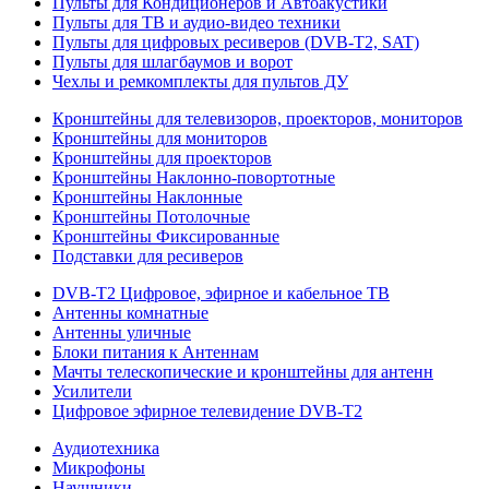
Пульты для Кондиционеров и Автоакустики
Пульты для ТВ и аудио-видео техники
Пульты для цифровых ресиверов (DVB-T2, SAT)
Пульты для шлагбаумов и ворот
Чехлы и ремкомплекты для пультов ДУ
Кронштейны для телевизоров, проекторов, мониторов
Кронштейны для мониторов
Кронштейны для проекторов
Кронштейны Наклонно-повортотные
Кронштейны Наклонные
Кронштейны Потолочные
Кронштейны Фиксированные
Подставки для ресиверов
DVB-T2 Цифровое, эфирное и кабельное ТВ
Антенны комнатные
Антенны уличные
Блоки питания к Антеннам
Мачты телескопические и кронштейны для антенн
Усилители
Цифровое эфирное телевидение DVB-Т2
Аудиотехника
Микрофоны
Наушники