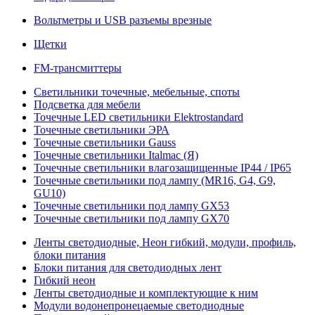
Вольтметры и USB разъемы врезные
Щетки
FM-трансмиттеры
Светильники точечные, мебельные, споты
Подсветка для мебели
Точечные LED светильники Elektrostandard
Точечные светильники ЭРА
Точечные светильники Gauss
Точечные светильники Italmac (Я)
Точечные светильники влагозащищенные IP44 / IP65
Точечные светильники под лампу (MR16, G4, G9,
GU10)
Точечные светильники под лампу GX53
Точечные светильники под лампу GX70
Ленты светодиодные, Неон гибкий, модули, профиль,
блоки питания
Блоки питания для светодиодных лент
Гибкий неон
Ленты светодиодные и комплектующие к ним
Модули водонепронецаемые светодиодные