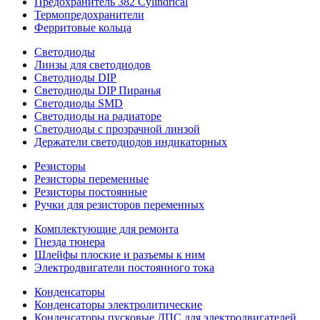
Предохранитель 382 Cylindrical
Термопредохранители
Ферритовые кольца
Светодиоды
Линзы для светодиодов
Светодиоды DIP
Светодиоды DIP Пиранья
Светодиоды SMD
Светодиоды на радиаторе
Светодиоды с прозрачной линзой
Держатели светодиодов индикаторных
Резисторы
Резисторы переменные
Резисторы постоянные
Ручки для резисторов переменных
Комплектующие для ремонта
Гнезда тюнера
Шлейфы плоские и разъемы к ним
Электродвигатели постоянного тока
Конденсаторы
Конденсаторы электролитические
Конденсаторы пусковые ДПС для электродвигателей