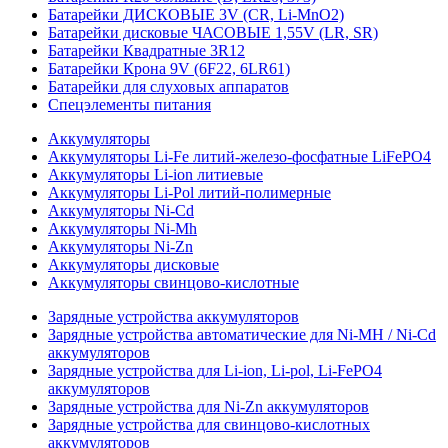
Батарейки ДИСКОВЫЕ 3V (CR, Li-MnO2)
Батарейки дисковые ЧАСОВЫЕ 1,55V (LR, SR)
Батарейки Квадратные 3R12
Батарейки Крона 9V (6F22, 6LR61)
Батарейки для слуховых аппаратов
Спецэлементы питания
Аккумуляторы
Аккумуляторы Li-Fe литий-железо-фосфатные LiFePO4
Аккумуляторы Li-ion литиевые
Аккумуляторы Li-Pol литий-полимерные
Аккумуляторы Ni-Cd
Аккумуляторы Ni-Mh
Аккумуляторы Ni-Zn
Аккумуляторы дисковые
Аккумуляторы свинцово-кислотные
Зарядные устройства аккумуляторов
Зарядные устройства автоматические для Ni-MH / Ni-Cd
аккумуляторов
Зарядные устройства для Li-ion, Li-pol, Li-FePO4
аккумуляторов
Зарядные устройства для Ni-Zn аккумуляторов
Зарядные устройства для свинцово-кислотных
аккумуляторов