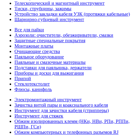
Телескопический и магнитный инструмент
Тиски, струбцины, зажимы
Устройство закладки кабеля УЗК (протяжки кабельные)
Шарнирно-губцевый инструмент
Все для пайки
Аэрозоли: очистители, обезжириватели, смазки
Защитные специальные покрытия
Монтажные платы
Очищающие средства
Паяльное оборудование
Паяльные и смазочные материалы
Подставки для паяльника, держатели
Приборы и доски для выжигания
Припой
Стеклотекстолит
Флюсы, канифоль
Электромонтажный инструмент
Зачистка витой пары и коаксиального кабеля
Инструмент для зачистки кабеля (стрипперы)
Инструмент для стяжек
Обжим изолированных клемм (НКи, НВи, РПи, РППи,
РШПи, ГСи)
Обжим компьютерных и телефонных разъемов RJ