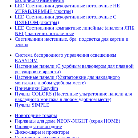
различного назначения
LED Светильники декоративные потолочные НЕ
УПРАВЛЯЕМЫЕ (люстры)
LED Светильники декоративные потолочные С
ПУЛЬТОМ (люстры)
LED Светильники компактные линейные (аналоги ЛПБ,
NEL) настенно-потолочные
Светильники настенные, бра, подсветка для картин и
зеркал
Система беспрводного управления освещением
EASYDIM
Настенные панели (С удобным валкодером для плавной
регулировки яркости)
Настенные панели (Ультратонкие для накладного
монтажа в любом удобном месте)
Приемники Easydim
Пульты COLORS (Настенные ультратонкие панели для
накладного монтажа в любом удобном месте)
Пульты SIMPLE
Новогодние товары
Гирлянды для дома NEON-NIGHT (серия HOME)
Гирлянды новогодние
Диско-шары и проекторы
Светодиодные свечи, стаканы