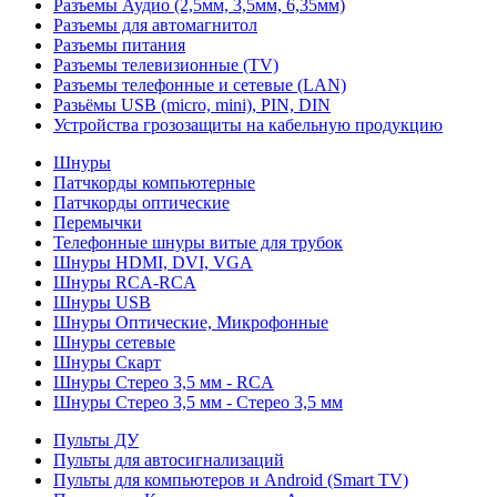
Разъемы Аудио (2,5мм, 3,5мм, 6,35мм)
Разъемы для автомагнитол
Разъемы питания
Разъемы телевизионные (TV)
Разъемы телефонные и сетевые (LAN)
Разьёмы USB (micro, mini), PIN, DIN
Устройства грозозащиты на кабельную продукцию
Шнуры
Патчкорды компьютерные
Патчкорды оптические
Перемычки
Телефонные шнуры витые для трубок
Шнуры HDMI, DVI, VGA
Шнуры RCA-RCA
Шнуры USB
Шнуры Оптические, Микрофонные
Шнуры сетевые
Шнуры Скарт
Шнуры Стерео 3,5 мм - RCA
Шнуры Стерео 3,5 мм - Стерео 3,5 мм
Пульты ДУ
Пульты для автосигнализаций
Пульты для компьютеров и Android (Smart TV)