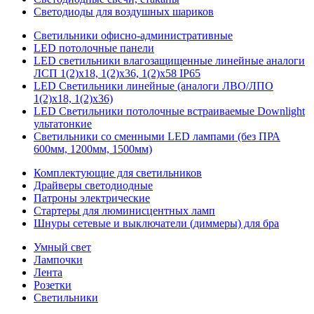
Светодиоды для воздушных шариков
Светильники офисно-административные
LED потолочные панели
LED светильники влагозащищенные линейные аналоги
ЛСП 1(2)х18, 1(2)х36, 1(2)х58 IP65
LED Светильники линейные (аналоги ЛВО/ЛПО
1(2)х18, 1(2)х36)
LED Светильники потолочные встраиваемые Downlight
ультатонкие
Светильники со сменными LED лампами (без ПРА
600мм, 1200мм, 1500мм)
Комплектующие для светильников
Драйверы светодиодные
Патроны электрические
Стартеры для люминисцентных ламп
Шнуры сетевые и выключатели (диммеры) для бра
Умный свет
Лампочки
Лента
Розетки
Светильники