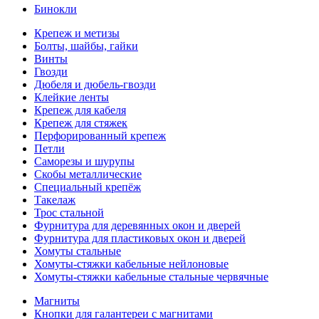
Бинокли
Крепеж и метизы
Болты, шайбы, гайки
Винты
Гвозди
Дюбеля и дюбель-гвозди
Клейкие ленты
Крепеж для кабеля
Крепеж для стяжек
Перфорированный крепеж
Петли
Саморезы и шурупы
Скобы металлические
Специальный крепёж
Такелаж
Трос стальной
Фурнитура для деревянных окон и дверей
Фурнитура для пластиковых окон и дверей
Хомуты стальные
Хомуты-стяжки кабельные нейлоновые
Хомуты-стяжки кабельные стальные червячные
Магниты
Кнопки для галантереи с магнитами