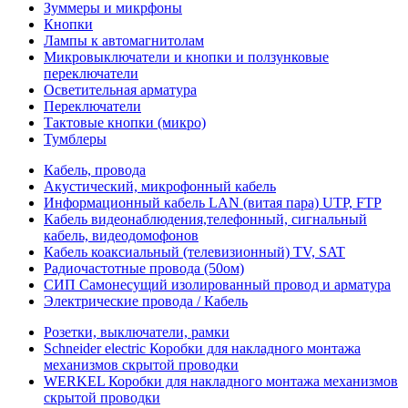
Зуммеры и микрфоны
Кнопки
Лампы к автомагнитолам
Микровыключатели и кнопки и ползунковые
переключатели
Осветительная арматура
Переключатели
Тактовые кнопки (микро)
Тумблеры
Кабель, провода
Акустический, микрофонный кабель
Информационный кабель LAN (витая пара) UTP, FTP
Кабель видеонаблюдения,телефонный, сигнальный
кабель, видеодомофонов
Кабель коаксиальный (телевизионный) TV, SAT
Радиочастотные провода (50ом)
СИП Самонесущий изолированный провод и арматура
Электрические провода / Кабель
Розетки, выключатели, рамки
Schneider electric Коробки для накладного монтажа
механизмов скрытой проводки
WERKEL Коробки для накладного монтажа механизмов
скрытой проводки