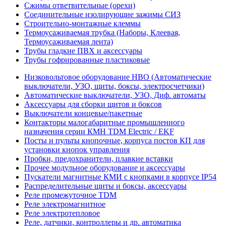
Сжимы ответвительные (орехи)
Соединительные изолирующие зажимы СИЗ
Строительно-монтажные клеммы
Термоусаживаемая трубка (Наборы, Клеевая,
Термоусаживаемая лента)
Трубы гладкие ПВХ и аксессуары
Трубы гофрированные пластиковые
Низковольтовое оборудование НВО (Автоматические
выключатели, УЗО, щиты, боксы, электросчетчики)
Автоматические выключатели, УЗО, Диф. автоматы
Аксессуары для сборки щитов и боксов
Выключатели концевые/пакетные
Контакторы малогабаритные промышленного
назначения серии КМН TDM Electric / EKF
Посты и пульты кнопочные, корпуса постов КП для
установки кнопок управления
Пробки, предохранители, плавкие вставки
Прочее модульное оборудование и аксессуары
Пускатели магнитные КМИ с кнопками в корпусе IP54
Распределительные щиты и боксы, аксессуары
Реле промежуточное TDM
Реле электромагнитное
Реле электротепловое
Реле, датчики, контроллеры и др. автоматика