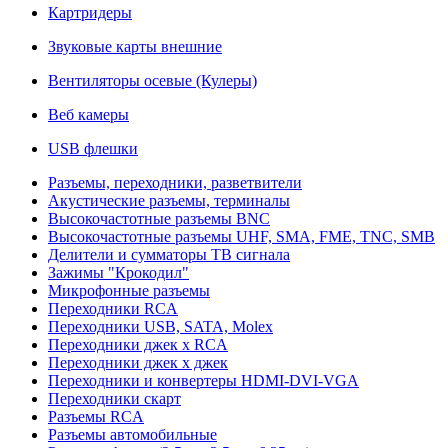
Картридеры
Звуковые карты внешние
Вентиляторы осевые (Кулеры)
Веб камеры
USB флешки
Разъемы, переходники, разветвители
Акустические разъемы, терминалы
Высокочастотные разъемы BNC
Высокочастотные разъемы UHF, SMA, FME, TNC, SMB
Делители и сумматоры ТВ сигнала
Зажимы "Крокодил"
Микрофонные разъемы
Переходники RCA
Переходники USB, SATA, Molex
Переходники джек х RCA
Переходники джек х джек
Переходники и конвертеры HDMI-DVI-VGA
Переходники скарт
Разъемы RCA
Разъемы автомобильные