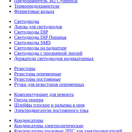
Предохранитель 382 Cylindrical
Термопредохранители
Ферритовые кольца
Светодиоды
Линзы для светодиодов
Светодиоды DIP
Светодиоды DIP Пиранья
Светодиоды SMD
Светодиоды на радиаторе
Светодиоды с прозрачной линзой
Держатели светодиодов индикаторных
Резисторы
Резисторы переменные
Резисторы постоянные
Ручки для резисторов переменных
Комплектующие для ремонта
Гнезда тюнера
Шлейфы плоские и разъемы к ним
Электродвигатели постоянного тока
Конденсаторы
Конденсаторы электролитические
Конденсаторы пусковые ДПС для электродвигателей