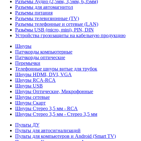
Разъемы Аудио (2,5мм, 3,5мм, 6,35мм)
Разъемы для автомагнитол
Разъемы питания
Разъемы телевизионные (TV)
Разъемы телефонные и сетевые (LAN)
Разьёмы USB (micro, mini), PIN, DIN
Устройства грозозащиты на кабельную продукцию
Шнуры
Патчкорды компьютерные
Патчкорды оптические
Перемычки
Телефонные шнуры витые для трубок
Шнуры HDMI, DVI, VGA
Шнуры RCA-RCA
Шнуры USB
Шнуры Оптические, Микрофонные
Шнуры сетевые
Шнуры Скарт
Шнуры Стерео 3,5 мм - RCA
Шнуры Стерео 3,5 мм - Стерео 3,5 мм
Пульты ДУ
Пульты для автосигнализаций
Пульты для компьютеров и Android (Smart TV)