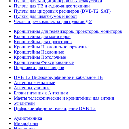
Пульты для Кондиционеров и Автоакустики
Пульты для ТВ и аудио-видео техники
Пульты для цифровых ресиверов (DVB-T2, SAT)
Пульты для шлагбаумов и ворот
Чехлы и ремкомплекты для пультов ДУ
Кронштейны для телевизоров, проекторов, мониторов
Кронштейны для мониторов
Кронштейны для проекторов
Кронштейны Наклонно-повортотные
Кронштейны Наклонные
Кронштейны Потолочные
Кронштейны Фиксированные
Подставки для ресиверов
DVB-T2 Цифровое, эфирное и кабельное ТВ
Антенны комнатные
Антенны уличные
Блоки питания к Антеннам
Мачты телескопические и кронштейны для антенн
Усилители
Цифровое эфирное телевидение DVB-Т2
Аудиотехника
Микрофоны
Наушники