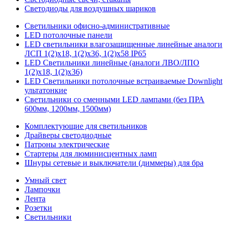
Светодиоды для воздушных шариков
Светильники офисно-административные
LED потолочные панели
LED светильники влагозащищенные линейные аналоги
ЛСП 1(2)х18, 1(2)х36, 1(2)х58 IP65
LED Светильники линейные (аналоги ЛВО/ЛПО
1(2)х18, 1(2)х36)
LED Светильники потолочные встраиваемые Downlight
ультатонкие
Светильники со сменными LED лампами (без ПРА
600мм, 1200мм, 1500мм)
Комплектующие для светильников
Драйверы светодиодные
Патроны электрические
Стартеры для люминисцентных ламп
Шнуры сетевые и выключатели (диммеры) для бра
Умный свет
Лампочки
Лента
Розетки
Светильники