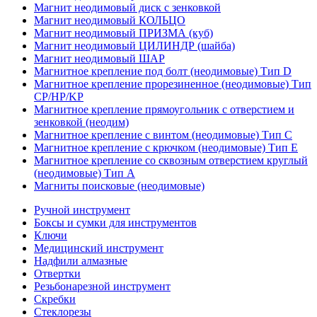
Магнит неодимовый диск с зенковкой
Магнит неодимовый КОЛЬЦО
Магнит неодимовый ПРИЗМА (куб)
Магнит неодимовый ЦИЛИНДР (шайба)
Магнит неодимовый ШАР
Магнитное крепление под болт (неодимовые) Тип D
Магнитное крепление прорезиненное (неодимовые) Тип
CP/HP/KP
Магнитное крепление прямоугольник с отверстием и
зенковкой (неодим)
Магнитное крепление с винтом (неодимовые) Тип С
Магнитное крепление с крючком (неодимовые) Тип Е
Магнитное крепление со сквозным отверстием круглый
(неодимовые) Тип А
Магниты поисковые (неодимовые)
Ручной инструмент
Боксы и сумки для инструментов
Ключи
Медицинский инструмент
Надфили алмазные
Отвертки
Резьбонарезной инструмент
Скребки
Стеклорезы