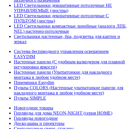
различного назначения
LED Светильники декоративные потолочные НЕ
УПРАВЛЯЕМЫЕ (люстры)
LED Светильники декоративные потолочные С
ПУЛЬТОМ (люстры)
LED Светильники компактные линейные (аналоги ЛПБ,
NEL) настенно-потолочные
Светильники настенные, бра, подсветка для картин и
зеркал
Система беспрводного управления освещением
EASYDIM
Настенные панели (С удобным валкодером для плавной
регулировки яркости)
Настенные панели (Ультратонкие для накладного
монтажа в любом удобном месте)
Приемники Easydim
Пульты COLORS (Настенные ультратонкие панели для
накладного монтажа в любом удобном месте)
Пульты SIMPLE
Новогодние товары
Гирлянды для дома NEON-NIGHT (серия HOME)
Гирлянды новогодние
Диско-шары и проекторы
Светодиодные свечи, стаканы