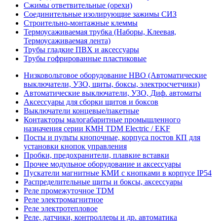
Сжимы ответвительные (орехи)
Соединительные изолирующие зажимы СИЗ
Строительно-монтажные клеммы
Термоусаживаемая трубка (Наборы, Клеевая,
Термоусаживаемая лента)
Трубы гладкие ПВХ и аксессуары
Трубы гофрированные пластиковые
Низковольтовое оборудование НВО (Автоматические
выключатели, УЗО, щиты, боксы, электросчетчики)
Автоматические выключатели, УЗО, Диф. автоматы
Аксессуары для сборки щитов и боксов
Выключатели концевые/пакетные
Контакторы малогабаритные промышленного
назначения серии КМН TDM Electric / EKF
Посты и пульты кнопочные, корпуса постов КП для
установки кнопок управления
Пробки, предохранители, плавкие вставки
Прочее модульное оборудование и аксессуары
Пускатели магнитные КМИ с кнопками в корпусе IP54
Распределительные щиты и боксы, аксессуары
Реле промежуточное TDM
Реле электромагнитное
Реле электротепловое
Реле, датчики, контроллеры и др. автоматика