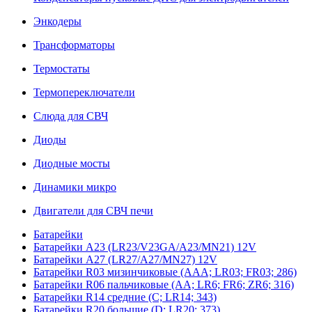
Энкодеры
Трансформаторы
Термостаты
Термопереключатели
Слюда для СВЧ
Диоды
Диодные мосты
Динамики микро
Двигатели для СВЧ печи
Батарейки
Батарейки A23 (LR23/V23GA/A23/MN21) 12V
Батарейки A27 (LR27/A27/MN27) 12V
Батарейки R03 мизинчиковые (AAA; LR03; FR03; 286)
Батарейки R06 пальчиковые (AA; LR6; FR6; ZR6; 316)
Батарейки R14 средние (C; LR14; 343)
Батарейки R20 большие (D; LR20; 373)