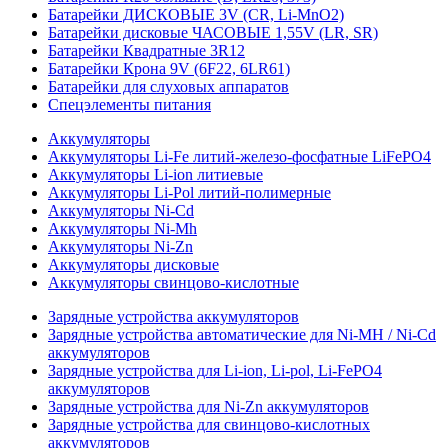
Батарейки ДИСКОВЫЕ 3V (CR, Li-MnO2)
Батарейки дисковые ЧАСОВЫЕ 1,55V (LR, SR)
Батарейки Квадратные 3R12
Батарейки Крона 9V (6F22, 6LR61)
Батарейки для слуховых аппаратов
Спецэлементы питания
Аккумуляторы
Аккумуляторы Li-Fe литий-железо-фосфатные LiFePO4
Аккумуляторы Li-ion литиевые
Аккумуляторы Li-Pol литий-полимерные
Аккумуляторы Ni-Cd
Аккумуляторы Ni-Mh
Аккумуляторы Ni-Zn
Аккумуляторы дисковые
Аккумуляторы свинцово-кислотные
Зарядные устройства аккумуляторов
Зарядные устройства автоматические для Ni-MH / Ni-Cd
аккумуляторов
Зарядные устройства для Li-ion, Li-pol, Li-FePO4
аккумуляторов
Зарядные устройства для Ni-Zn аккумуляторов
Зарядные устройства для свинцово-кислотных
аккумуляторов