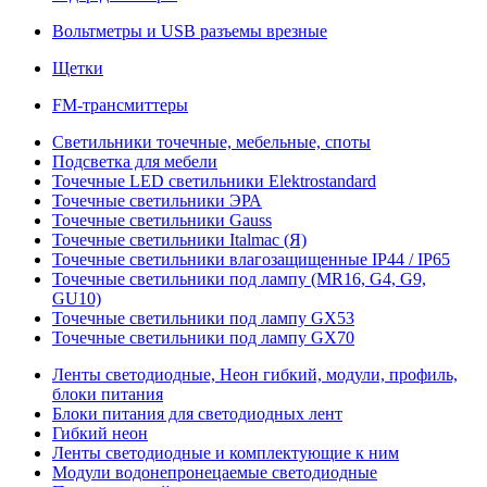
Вольтметры и USB разъемы врезные
Щетки
FM-трансмиттеры
Светильники точечные, мебельные, споты
Подсветка для мебели
Точечные LED светильники Elektrostandard
Точечные светильники ЭРА
Точечные светильники Gauss
Точечные светильники Italmac (Я)
Точечные светильники влагозащищенные IP44 / IP65
Точечные светильники под лампу (MR16, G4, G9,
GU10)
Точечные светильники под лампу GX53
Точечные светильники под лампу GX70
Ленты светодиодные, Неон гибкий, модули, профиль,
блоки питания
Блоки питания для светодиодных лент
Гибкий неон
Ленты светодиодные и комплектующие к ним
Модули водонепронецаемые светодиодные