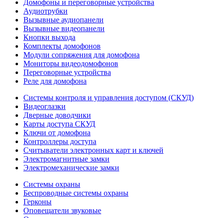
Домофоны и переговорные устройства
Аудиотрубки
Вызывные аудиопанели
Вызывные видеопанели
Кнопки выхода
Комплекты домофонов
Модули сопряжения для домофона
Мониторы видеодомофонов
Переговорные устройства
Реле для домофона
Системы контроля и управления доступом (СКУД)
Видеоглазки
Дверные доводчики
Карты доступа СКУД
Ключи от домофона
Контроллеры доступа
Считыватели электронных карт и ключей
Электромагнитные замки
Электромеханические замки
Системы охраны
Беспроводные системы охраны
Герконы
Оповещатели звуковые