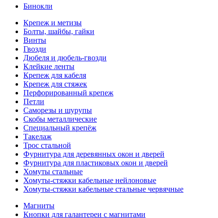
Бинокли
Крепеж и метизы
Болты, шайбы, гайки
Винты
Гвозди
Дюбеля и дюбель-гвозди
Клейкие ленты
Крепеж для кабеля
Крепеж для стяжек
Перфорированный крепеж
Петли
Саморезы и шурупы
Скобы металлические
Специальный крепёж
Такелаж
Трос стальной
Фурнитура для деревянных окон и дверей
Фурнитура для пластиковых окон и дверей
Хомуты стальные
Хомуты-стяжки кабельные нейлоновые
Хомуты-стяжки кабельные стальные червячные
Магниты
Кнопки для галантереи с магнитами