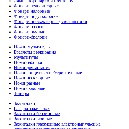
Лампы к фонарям и ночникам
Фонари велосипедные
Фонари налобные
Фонари подствольные
Фонари прожекторные, светильники
Фонари разные
Фонари ручные
Фонари-брелоки
Ножи, мультитулы
Браслеты выживания
Мультитулы
Ножи бабочка
Ножи для метания
Ножи канцелярские/строительные
Ножи нескладные
Ножи разные
Ножи складные
Топоры
Зажигалки
Газ для зажигалок
Зажигалки бензиновые
Зажигалки газовые
Зажигалки плазменные электроимпульсные