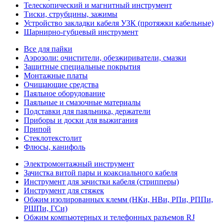
Телескопический и магнитный инструмент
Тиски, струбцины, зажимы
Устройство закладки кабеля УЗК (протяжки кабельные)
Шарнирно-губцевый инструмент
Все для пайки
Аэрозоли: очистители, обезжириватели, смазки
Защитные специальные покрытия
Монтажные платы
Очищающие средства
Паяльное оборудование
Паяльные и смазочные материалы
Подставки для паяльника, держатели
Приборы и доски для выжигания
Припой
Стеклотекстолит
Флюсы, канифоль
Электромонтажный инструмент
Зачистка витой пары и коаксиального кабеля
Инструмент для зачистки кабеля (стрипперы)
Инструмент для стяжек
Обжим изолированных клемм (НКи, НВи, РПи, РППи,
РШПи, ГСи)
Обжим компьютерных и телефонных разъемов RJ