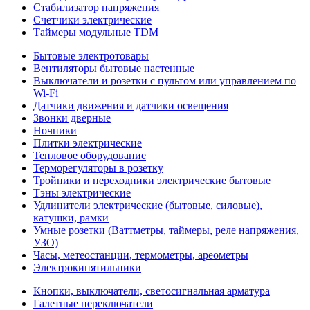
Стабилизатор напряжения
Счетчики электрические
Таймеры модульные TDM
Бытовые электротовары
Вентиляторы бытовые настенные
Выключатели и розетки с пультом или управлением по
Wi-Fi
Датчики движения и датчики освещения
Звонки дверные
Ночники
Плитки электрические
Тепловое оборудование
Терморегуляторы в розетку
Тройники и переходники электрические бытовые
Тэны электрические
Удлинители электрические (бытовые, силовые),
катушки, рамки
Умные розетки (Ваттметры, таймеры, реле напряжения,
УЗО)
Часы, метеостанции, термометры, ареометры
Электрокипятильники
Кнопки, выключатели, светосигнальная арматура
Галетные переключатели