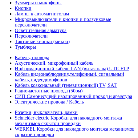
Зуммеры и микрфоны
Кнопки
Лампы к автомагнитолам
Микровыключатели и кнопки и ползунковые
переключатели
Осветительная арматура
Переключатели
Тактовые кнопки (микро)
Тумблеры
Кабель, провода
Акустический, микрофонный кабель
Информационный кабель LAN (витая пара) UTP, FTP
Кабель видеонаблюдения,телефонный, сигнальный
кабель, видеодомофонов
Кабель коаксиальный (телевизионный) TV, SAT
Радиочастотные провода (50ом)
СИП Самонесущий изолированный провод и арматура
Электрические провода / Кабель
Розетки, выключатели, рамки
Schneider electric Коробки для накладного монтажа
механизмов скрытой проводки
WERKEL Коробки для накладного монтажа механизмов
скрытой проводки