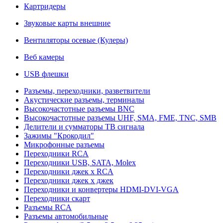
Картридеры
Звуковые карты внешние
Вентиляторы осевые (Кулеры)
Веб камеры
USB флешки
Разъемы, переходники, разветвители
Акустические разъемы, терминалы
Высокочастотные разъемы BNC
Высокочастотные разъемы UHF, SMA, FME, TNC, SMB
Делители и сумматоры ТВ сигнала
Зажимы "Крокодил"
Микрофонные разъемы
Переходники RCA
Переходники USB, SATA, Molex
Переходники джек х RCA
Переходники джек х джек
Переходники и конвертеры HDMI-DVI-VGA
Переходники скарт
Разъемы RCA
Разъемы автомобильные