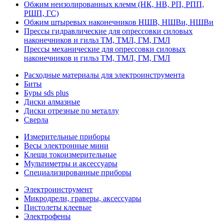
Обжим неизолированных клемм (НК, НВ, РП, РПП,
РШП, ГС)
Обжим штыревых наконечников НШВ, НШВи, НШВи
Прессы гидравлические для опрессовки силовых
наконечников и гильз ТМ, ТМЛ, ГМ, ГМЛ
Прессы механические для опрессовки силовых
наконечников и гильз ТМ, ТМЛ, ГМ, ГМЛ
Расходные материалы для электроинструмента
Биты
Буры sds plus
Диски алмазные
Диски отрезные по металлу
Сверла
Измерительные приборы
Весы электронные мини
Клещи токоизмерительные
Мультиметры и аксессуары
Специализированные приборы
Электроинструмент
Микродрели, граверы, аксессуары
Пистолеты клеевые
Электрофены