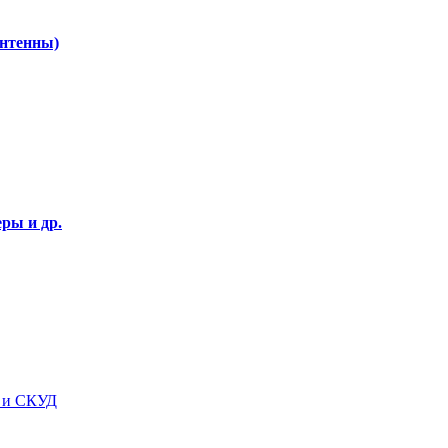
Антенны)
ры и др.
я и СКУД