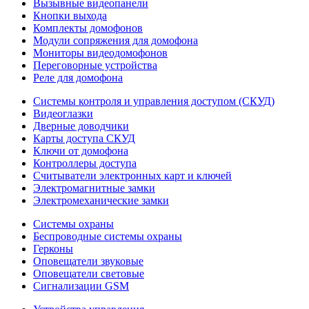
Вызывные видеопанели
Кнопки выхода
Комплекты домофонов
Модули сопряжения для домофона
Мониторы видеодомофонов
Переговорные устройства
Реле для домофона
Системы контроля и управления доступом (СКУД)
Видеоглазки
Дверные доводчики
Карты доступа СКУД
Ключи от домофона
Контроллеры доступа
Считыватели электронных карт и ключей
Электромагнитные замки
Электромеханические замки
Системы охраны
Беспроводные системы охраны
Герконы
Оповещатели звуковые
Оповещатели световые
Сигнализации GSM