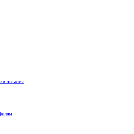
оки питания
офилям