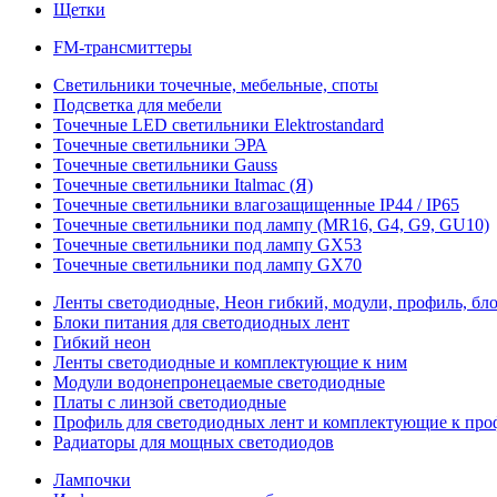
Щетки
FM-трансмиттеры
Светильники точечные, мебельные, споты
Подсветка для мебели
Точечные LED светильники Elektrostandard
Точечные светильники ЭРА
Точечные светильники Gauss
Точечные светильники Italmac (Я)
Точечные светильники влагозащищенные IP44 / IP65
Точечные светильники под лампу (MR16, G4, G9, GU10)
Точечные светильники под лампу GX53
Точечные светильники под лампу GX70
Ленты светодиодные, Неон гибкий, модули, профиль, бл
Блоки питания для светодиодных лент
Гибкий неон
Ленты светодиодные и комплектующие к ним
Модули водонепронецаемые светодиодные
Платы с линзой светодиодные
Профиль для светодиодных лент и комплектующие к пр
Радиаторы для мощных светодиодов
Лампочки