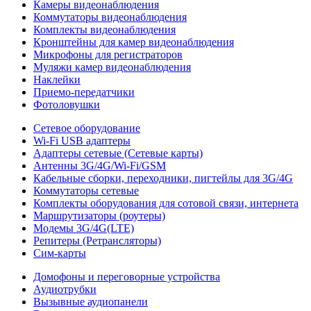
Камеры видеонаблюдения
Коммутаторы видеонаблюдения
Комплекты видеонаблюдения
Кронштейны для камер видеонаблюдения
Микрофоны для регистраторов
Муляжи камер видеонаблюдения
Наклейки
Приемо-передатчики
Фотоловушки
Сетевое оборудование
Wi-Fi USB адаптеры
Адаптеры сетевые (Сетевые карты)
Антенны 3G/4G/Wi-Fi/GSM
Кабельные сборки, переходники, пигтейлы для 3G/4G
Коммутаторы сетевые
Комплекты оборудования для сотовой связи, интернета
Маршрутизаторы (роутеры)
Модемы 3G/4G(LTE)
Репитеры (Ретрансляторы)
Сим-карты
Домофоны и переговорные устройства
Аудиотрубки
Вызывные аудиопанели