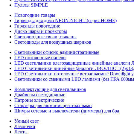
Пульты SIMPLE
Новогодние товары
Гирлянды для дома NEON-NIGHT (серия HOME)
Гирлянды новогодние
Диско-шары и проекторы
Светодиодные свечи, стаканы
Светодиоды для воздушных шариков
Светильники офисно-административные
LED потолочные панели
LED светильники влагозащищенные линейные аналоги ЛСП
LED Светильники линейные (аналоги ЛВО/ЛПО 1(2)х18, 
LED Светильники потолочные встраиваемые Downlight у
Светильники со сменными LED лампами (без ПРА 600мм,
Комплектующие для светильников
Драйверы светодиодные
Патроны электрические
Стартеры для люминисцентных ламп
Шнуры сетевые и выключатели (диммеры) для бра
Умный свет
Лампочки
Лента