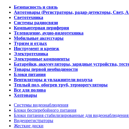
Безопасность и связь
Автотовары (Регистраторы, радар-детекторы, Свет, 
Светотехника
Системы радиосвязи
Компьютерная периферия
Телевидение, аудио-видеотехника
Мобильные аксессуары
Туризм и отдых
Инструмент и крепеж
Электротехника
Электронные компоненты
Батарейки, аккумуляторы, зарядные устройства, тесте
Товары первой необходимости
Блоки питания
Вентиляторы и увлажнители воздуха
Теплый пол, обогрев труб, терморегуляторы
Все для полива
Хозтовары
Системы видеонаблюдения
Блоки бесперебойного питания
Блоки питания стабилизированные для видеонаблюдени
Видеорегистраторы
Жесткие диски