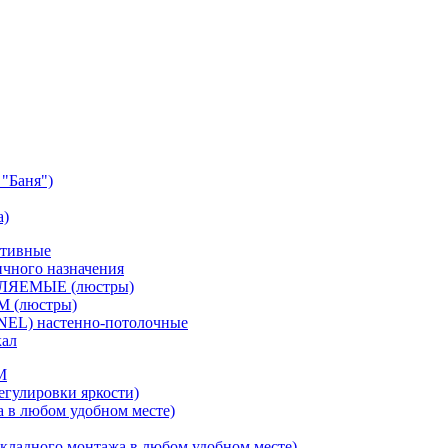
"Баня")
а)
ативные
чного назначения
ВЛЯЕМЫЕ (люстры)
М (люстры)
NEL) настенно-потолочные
кал
M
егулировки яркости)
а в любом удобном месте)
кладного монтажа в любом удобном месте)