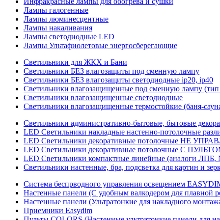
Инфракрасные лампы для обогрева и сушки
Лампы галогенные
Лампы люминесцентные
Лампы накаливания
Лампы светодиодные LED
Лампы Ультафиолетовые энергосберегающие
Светильники для ЖКХ и Бани
Светильники БЕЗ влагозащиты под сменную лампу
Светильники БЕЗ влагозащиты светодиодные ip20, ip40
Светильники влагозащищенные под сменную лампу (тип 
Светильники влагозащищенные светодиодные
Светильники влагозащищенные термостойкие (баня-саун
Светильники административно-бытовые, бытовые декор
LED Cветильники накладные настенно-потолочные разли
LED Светильники декоративные потолочные НЕ УПРА
LED Светильники декоративные потолочные С ПУЛЬТО
LED Светильники компактные линейные (аналоги ЛПБ, 
Светильники настенные, бра, подсветка для картин и зер
Система беспрводного управления освещением EASYDI
Настенные панели (С удобным валкодером для плавной р
Настенные панели (Ультратонкие для накладного монтаж
Приемники Easydim
Пульты COLORS (Настенные ультратонкие панели для на