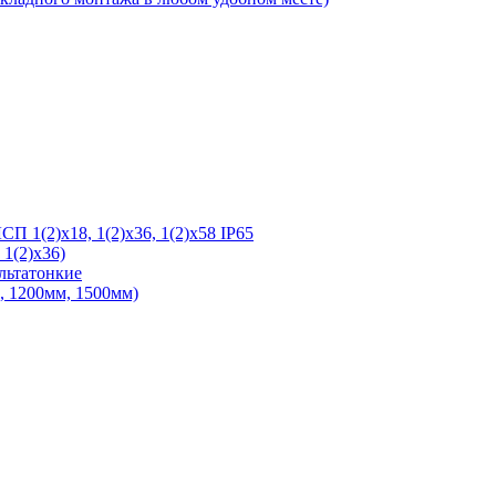
 1(2)х18, 1(2)х36, 1(2)х58 IP65
1(2)х36)
льтатонкие
 1200мм, 1500мм)