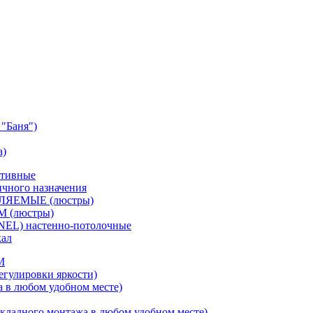
"Баня")
а)
ативные
чного назначения
ВЛЯЕМЫЕ (люстры)
М (люстры)
NEL) настенно-потолочные
кал
M
егулировки яркости)
а в любом удобном месте)
кладного монтажа в любом удобном месте)