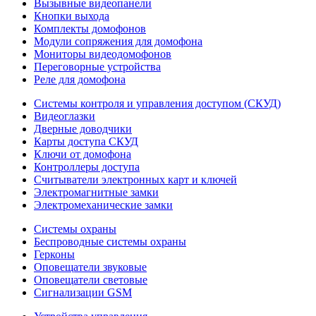
Вызывные видеопанели
Кнопки выхода
Комплекты домофонов
Модули сопряжения для домофона
Мониторы видеодомофонов
Переговорные устройства
Реле для домофона
Системы контроля и управления доступом (СКУД)
Видеоглазки
Дверные доводчики
Карты доступа СКУД
Ключи от домофона
Контроллеры доступа
Считыватели электронных карт и ключей
Электромагнитные замки
Электромеханические замки
Системы охраны
Беспроводные системы охраны
Герконы
Оповещатели звуковые
Оповещатели световые
Сигнализации GSM