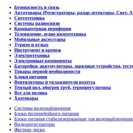
Безопасность и связь
Автотовары (Регистраторы, радар-детекторы, Свет, 
Светотехника
Системы радиосвязи
Компьютерная периферия
Телевидение, аудио-видеотехника
Мобильные аксессуары
Туризм и отдых
Инструмент и крепеж
Электротехника
Электронные компоненты
Батарейки, аккумуляторы, зарядные устройства, тесте
Товары первой необходимости
Блоки питания
Вентиляторы и увлажнители воздуха
Теплый пол, обогрев труб, терморегуляторы
Все для полива
Хозтовары
Системы видеонаблюдения
Блоки бесперебойного питания
Блоки питания стабилизированные для видеонаблюдени
Видеорегистраторы
Жесткие диски