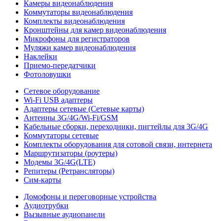
Камеры видеонаблюдения
Коммутаторы видеонаблюдения
Комплекты видеонаблюдения
Кронштейны для камер видеонаблюдения
Микрофоны для регистраторов
Муляжи камер видеонаблюдения
Наклейки
Приемо-передатчики
Фотоловушки
Сетевое оборудование
Wi-Fi USB адаптеры
Адаптеры сетевые (Сетевые карты)
Антенны 3G/4G/Wi-Fi/GSM
Кабельные сборки, переходники, пигтейлы для 3G/4G
Коммутаторы сетевые
Комплекты оборудования для сотовой связи, интернета
Маршрутизаторы (роутеры)
Модемы 3G/4G(LTE)
Репитеры (Ретрансляторы)
Сим-карты
Домофоны и переговорные устройства
Аудиотрубки
Вызывные аудиопанели