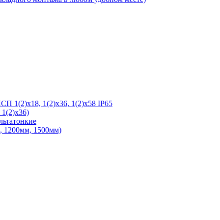
 1(2)х18, 1(2)х36, 1(2)х58 IP65
1(2)х36)
льтатонкие
 1200мм, 1500мм)