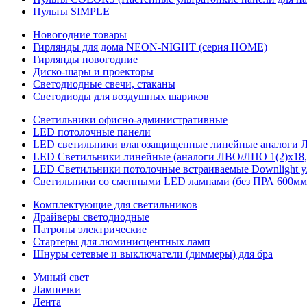
Пульты SIMPLE
Новогодние товары
Гирлянды для дома NEON-NIGHT (серия HOME)
Гирлянды новогодние
Диско-шары и проекторы
Светодиодные свечи, стаканы
Светодиоды для воздушных шариков
Светильники офисно-административные
LED потолочные панели
LED светильники влагозащищенные линейные аналоги ЛСП
LED Светильники линейные (аналоги ЛВО/ЛПО 1(2)х18, 
LED Светильники потолочные встраиваемые Downlight у
Светильники со сменными LED лампами (без ПРА 600мм,
Комплектующие для светильников
Драйверы светодиодные
Патроны электрические
Стартеры для люминисцентных ламп
Шнуры сетевые и выключатели (диммеры) для бра
Умный свет
Лампочки
Лента