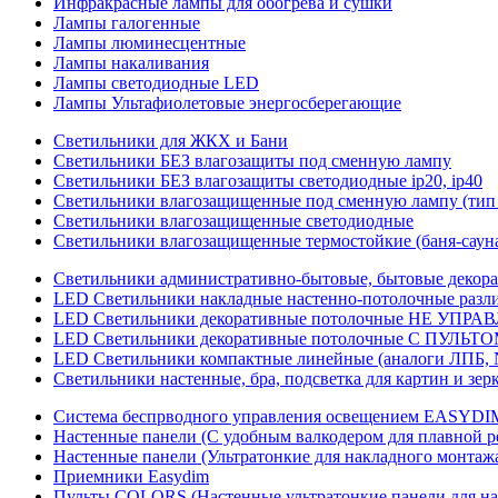
Инфракрасные лампы для обогрева и сушки
Лампы галогенные
Лампы люминесцентные
Лампы накаливания
Лампы светодиодные LED
Лампы Ультафиолетовые энергосберегающие
Светильники для ЖКХ и Бани
Светильники БЕЗ влагозащиты под сменную лампу
Светильники БЕЗ влагозащиты светодиодные ip20, ip40
Светильники влагозащищенные под сменную лампу (тип 
Светильники влагозащищенные светодиодные
Светильники влагозащищенные термостойкие (баня-саун
Светильники административно-бытовые, бытовые декор
LED Cветильники накладные настенно-потолочные разли
LED Светильники декоративные потолочные НЕ УПРА
LED Светильники декоративные потолочные С ПУЛЬТО
LED Светильники компактные линейные (аналоги ЛПБ, 
Светильники настенные, бра, подсветка для картин и зер
Система беспрводного управления освещением EASYDI
Настенные панели (С удобным валкодером для плавной р
Настенные панели (Ультратонкие для накладного монтаж
Приемники Easydim
Пульты COLORS (Настенные ультратонкие панели для на