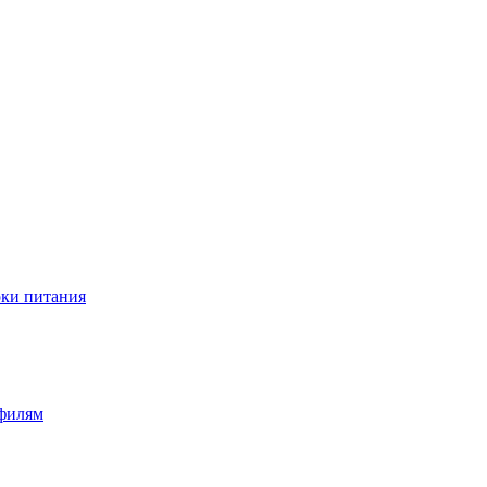
оки питания
офилям