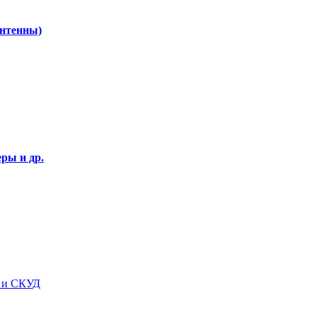
Антенны)
ры и др.
я и СКУД