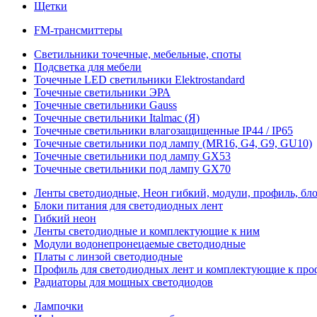
Щетки
FM-трансмиттеры
Светильники точечные, мебельные, споты
Подсветка для мебели
Точечные LED светильники Elektrostandard
Точечные светильники ЭРА
Точечные светильники Gauss
Точечные светильники Italmac (Я)
Точечные светильники влагозащищенные IP44 / IP65
Точечные светильники под лампу (MR16, G4, G9, GU10)
Точечные светильники под лампу GX53
Точечные светильники под лампу GX70
Ленты светодиодные, Неон гибкий, модули, профиль, бл
Блоки питания для светодиодных лент
Гибкий неон
Ленты светодиодные и комплектующие к ним
Модули водонепронецаемые светодиодные
Платы с линзой светодиодные
Профиль для светодиодных лент и комплектующие к пр
Радиаторы для мощных светодиодов
Лампочки