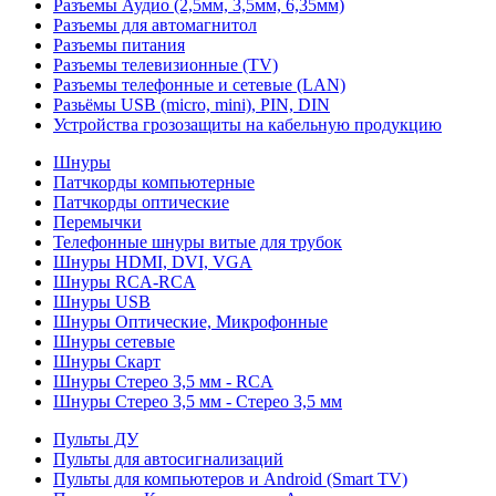
Разъемы Аудио (2,5мм, 3,5мм, 6,35мм)
Разъемы для автомагнитол
Разъемы питания
Разъемы телевизионные (TV)
Разъемы телефонные и сетевые (LAN)
Разьёмы USB (micro, mini), PIN, DIN
Устройства грозозащиты на кабельную продукцию
Шнуры
Патчкорды компьютерные
Патчкорды оптические
Перемычки
Телефонные шнуры витые для трубок
Шнуры HDMI, DVI, VGA
Шнуры RCA-RCA
Шнуры USB
Шнуры Оптические, Микрофонные
Шнуры сетевые
Шнуры Скарт
Шнуры Стерео 3,5 мм - RCA
Шнуры Стерео 3,5 мм - Стерео 3,5 мм
Пульты ДУ
Пульты для автосигнализаций
Пульты для компьютеров и Android (Smart TV)