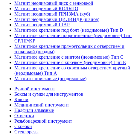
Магнит неодимовый диск с зенковкой
Магнит неодимовый КОЛЬЦО
Магнит неодимовый ПРИЗМА (куб)
Магнит неодимовый ЦИЛИНДР (шайба)
Магнит неодимовый ШАР
Магнитное крепление под болт (неодимовые) Тип D
Магнитное крепление прорезиненное (неодимовые) Тип
CP/HP/KP
Магнитное крепление прямоугольник с отверстием и
зенковкой (неодим)
Магнитное крепление с винтом (неодимовые) Тип С
Магнитное крепление с крючком (неодимовые) Тип Е
Магнитное крепление со сквозным отверстием круглый
(неодимовые) Тип А
Магниты поисковые (неодимовые)
Ручной инструмент
Боксы и сумки для инструментов
Ключи
Медицинский инструмент
Надфили алмазные
Отвертки
Резьбонарезной инструмент
Скребки
Стеклорезы