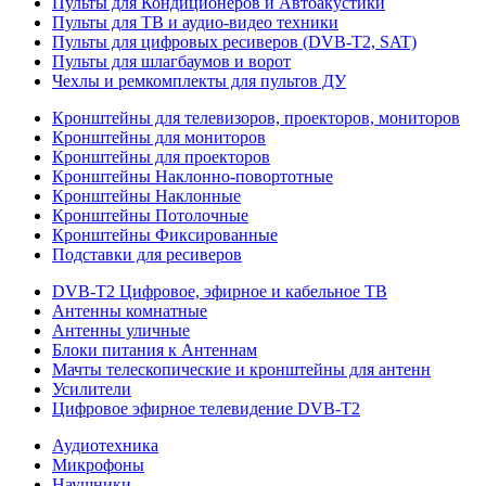
Пульты для Кондиционеров и Автоакустики
Пульты для ТВ и аудио-видео техники
Пульты для цифровых ресиверов (DVB-T2, SAT)
Пульты для шлагбаумов и ворот
Чехлы и ремкомплекты для пультов ДУ
Кронштейны для телевизоров, проекторов, мониторов
Кронштейны для мониторов
Кронштейны для проекторов
Кронштейны Наклонно-повортотные
Кронштейны Наклонные
Кронштейны Потолочные
Кронштейны Фиксированные
Подставки для ресиверов
DVB-T2 Цифровое, эфирное и кабельное ТВ
Антенны комнатные
Антенны уличные
Блоки питания к Антеннам
Мачты телескопические и кронштейны для антенн
Усилители
Цифровое эфирное телевидение DVB-Т2
Аудиотехника
Микрофоны
Наушники