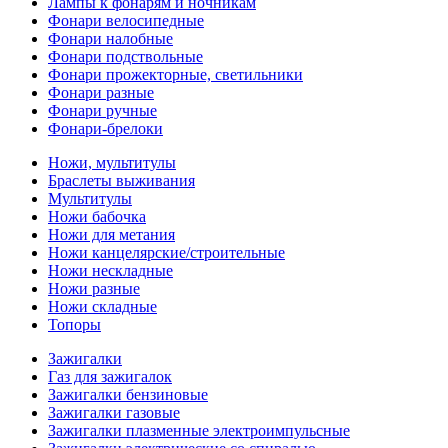
Лампы к фонарям и ночникам
Фонари велосипедные
Фонари налобные
Фонари подствольные
Фонари прожекторные, светильники
Фонари разные
Фонари ручные
Фонари-брелоки
Ножи, мультитулы
Браслеты выживания
Мультитулы
Ножи бабочка
Ножи для метания
Ножи канцелярские/строительные
Ножи нескладные
Ножи разные
Ножи складные
Топоры
Зажигалки
Газ для зажигалок
Зажигалки бензиновые
Зажигалки газовые
Зажигалки плазменные электроимпульсные