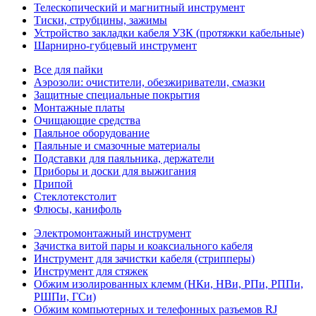
Телескопический и магнитный инструмент
Тиски, струбцины, зажимы
Устройство закладки кабеля УЗК (протяжки кабельные)
Шарнирно-губцевый инструмент
Все для пайки
Аэрозоли: очистители, обезжириватели, смазки
Защитные специальные покрытия
Монтажные платы
Очищающие средства
Паяльное оборудование
Паяльные и смазочные материалы
Подставки для паяльника, держатели
Приборы и доски для выжигания
Припой
Стеклотекстолит
Флюсы, канифоль
Электромонтажный инструмент
Зачистка витой пары и коаксиального кабеля
Инструмент для зачистки кабеля (стрипперы)
Инструмент для стяжек
Обжим изолированных клемм (НКи, НВи, РПи, РППи,
РШПи, ГСи)
Обжим компьютерных и телефонных разъемов RJ