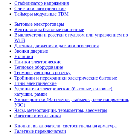
Стабилизатор напряжения
Счетчики электрические
Таймеры модульные TDM
Бытовые электротовары
Вентиляторы бытовые настенные
Выключатели и розетки с пультом или управлением по
Wi-Fi
Датчики движения и датчики освещения
Звонки дверные
Ночники
Плитки электрические
Тепловое оборудование
Терморегуляторы в розетку
Тройники и переходники электрические бытовые
Тэны электрические
Удлинители электрические (бытовые, силовые),
катушки, рамки
Умные розетки (Ваттметры, таймеры, реле напряжения,
УЗО)
Часы, метеостанции, термометры, ареометры
Электрокипятильники
Кнопки, выключатели, светосигнальная арматура
Галетные переключатели