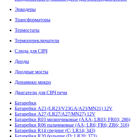
Энкодеры
Трансформаторы
Термостаты
Термопереключатели
Слюда для СВЧ
Диоды
Диодные мосты
Динамики микро
Двигатели для СВЧ печи
Батарейки
Батарейки A23 (LR23/V23GA/A23/MN21) 12V
Батарейки A27 (LR27/A27/MN27) 12V
Батарейки R03 мизинчиковые (AAA; LR03; FR03; 286)
Батарейки R06 пальчиковые (AA; LR6; FR6; ZR6; 316)
Батарейки R14 средние (C; LR14; 343)
Батарейки R20 большие (D; LR20; 373)