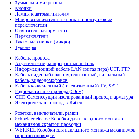
Зуммеры и микрфоны
Кнопки
Лампы к автомагнитолам
Микровыключатели и кнопки и ползунковые
переключатели
Осветительная арматура
Переключатели
Тактовые кнопки (микро)
Тумблеры
Кабель, провода
Акустический, микрофонный кабель
Информационный кабель LAN (витая пара) UTP, FTP
Кабель видеонаблюдения,телефонный, сигнальный
кабель, видеодомофонов
Кабель коаксиальный (телевизионный) TV, SAT
Радиочастотные провода (50ом)
СИП Самонесущий изолированный провод и арматура
Электрические провода / Кабель
Розетки, выключатели, рамки
Schneider electric Коробки для накладного монтажа
механизмов скрытой проводки
WERKEL Коробки для накладного монтажа механизмов
скрытой проводки