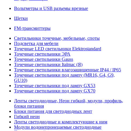
Вольтметры и USB разъемы врезные
Щетки
FM-трансмиттеры
Светильники точечные, мебельные, споты
Подсветка для мебели
Точечные LED светильники Elektrostandard
Точечные светильники ЭРА
Точечные светильники Gauss
Точечные светильники Italmac (Я)
Точечные светильники влагозащищенные IP44 / IP65
Точечные светильники под лампу (MR16, G4, G9,
GU10)
Точечные светильники под лампу GX53
Точечные светильники под лампу GX70
Ленты светодиодные, Неон гибкий, модули, профиль,
блоки питания
Блоки питания для светодиодных лент
Гибкий неон
Ленты светодиодные и комплектующие к ним
Модули водонепронецаемые светодиодные