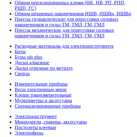
Обжим неизолированных клемм (НК, НВ, РП, РПП,
РШП, ГС)
Обжим штыревых наконечников НШВ, НШВи, НШВи
Прессы гидравлические для опрессовки силовых
наконечников и гильз ТМ, ТМЛ, ГМ, ГМЛ
Прессы механические для опрессовки силовых
наконечников и гильз ТМ, ТМЛ, ГМ, ГМЛ
Расходные материалы для электроинструмента
Биты
Буры sds plus
Диски алмазные
Диски отрезные по металлу
Сверла
Измерительные приборы
Весы электронные мини
Клещи токоизмерительные
Мультиметры и аксессуары
Специализированные приборы
Электроинструмент
Микродрели, граверы, аксессуары
Пистолеты клеевые
Электрофены