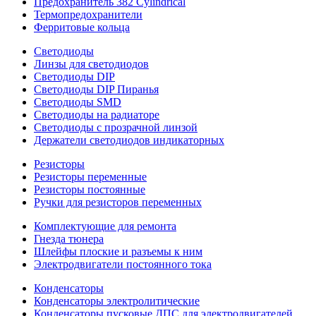
Предохранитель 382 Cylindrical
Термопредохранители
Ферритовые кольца
Светодиоды
Линзы для светодиодов
Светодиоды DIP
Светодиоды DIP Пиранья
Светодиоды SMD
Светодиоды на радиаторе
Светодиоды с прозрачной линзой
Держатели светодиодов индикаторных
Резисторы
Резисторы переменные
Резисторы постоянные
Ручки для резисторов переменных
Комплектующие для ремонта
Гнезда тюнера
Шлейфы плоские и разъемы к ним
Электродвигатели постоянного тока
Конденсаторы
Конденсаторы электролитические
Конденсаторы пусковые ДПС для электродвигателей