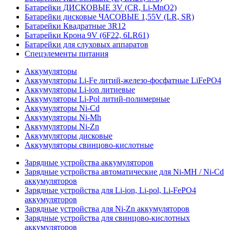
Батарейки ДИСКОВЫЕ 3V (CR, Li-MnO2)
Батарейки дисковые ЧАСОВЫЕ 1,55V (LR, SR)
Батарейки Квадратные 3R12
Батарейки Крона 9V (6F22, 6LR61)
Батарейки для слуховых аппаратов
Спецэлементы питания
Аккумуляторы
Аккумуляторы Li-Fe литий-железо-фосфатные LiFePO4
Аккумуляторы Li-ion литиевые
Аккумуляторы Li-Pol литий-полимерные
Аккумуляторы Ni-Cd
Аккумуляторы Ni-Mh
Аккумуляторы Ni-Zn
Аккумуляторы дисковые
Аккумуляторы свинцово-кислотные
Зарядные устройства аккумуляторов
Зарядные устройства автоматические для Ni-MH / Ni-Cd
аккумуляторов
Зарядные устройства для Li-ion, Li-pol, Li-FePO4
аккумуляторов
Зарядные устройства для Ni-Zn аккумуляторов
Зарядные устройства для свинцово-кислотных
аккумуляторов