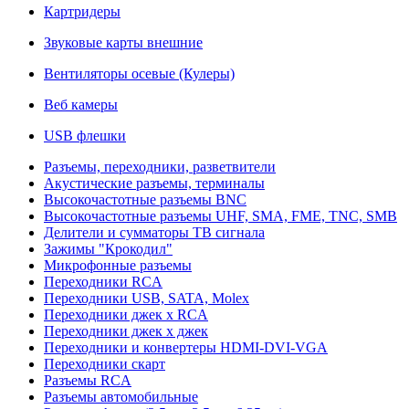
Картридеры
Звуковые карты внешние
Вентиляторы осевые (Кулеры)
Веб камеры
USB флешки
Разъемы, переходники, разветвители
Акустические разъемы, терминалы
Высокочастотные разъемы BNC
Высокочастотные разъемы UHF, SMA, FME, TNC, SMB
Делители и сумматоры ТВ сигнала
Зажимы "Крокодил"
Микрофонные разъемы
Переходники RCA
Переходники USB, SATA, Molex
Переходники джек х RCA
Переходники джек х джек
Переходники и конвертеры HDMI-DVI-VGA
Переходники скарт
Разъемы RCA
Разъемы автомобильные