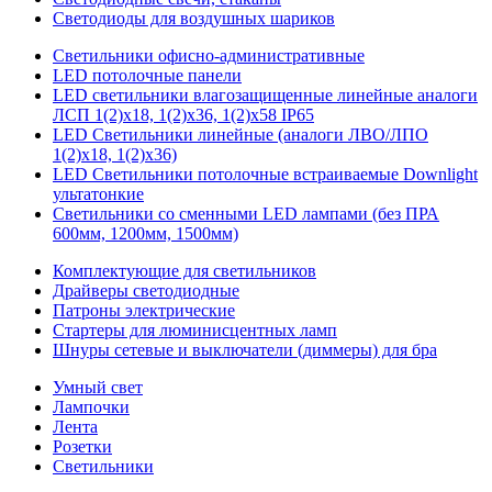
Светодиоды для воздушных шариков
Светильники офисно-административные
LED потолочные панели
LED светильники влагозащищенные линейные аналоги
ЛСП 1(2)х18, 1(2)х36, 1(2)х58 IP65
LED Светильники линейные (аналоги ЛВО/ЛПО
1(2)х18, 1(2)х36)
LED Светильники потолочные встраиваемые Downlight
ультатонкие
Светильники со сменными LED лампами (без ПРА
600мм, 1200мм, 1500мм)
Комплектующие для светильников
Драйверы светодиодные
Патроны электрические
Стартеры для люминисцентных ламп
Шнуры сетевые и выключатели (диммеры) для бра
Умный свет
Лампочки
Лента
Розетки
Светильники