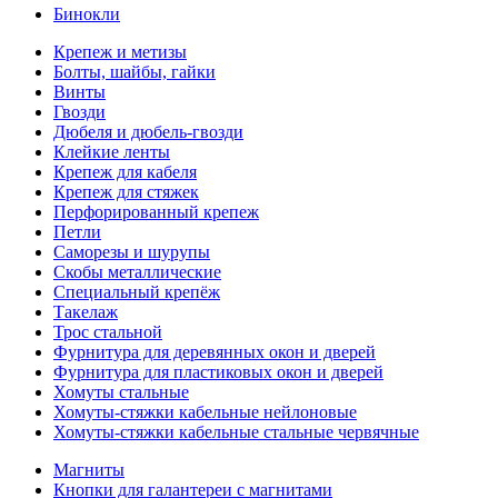
Бинокли
Крепеж и метизы
Болты, шайбы, гайки
Винты
Гвозди
Дюбеля и дюбель-гвозди
Клейкие ленты
Крепеж для кабеля
Крепеж для стяжек
Перфорированный крепеж
Петли
Саморезы и шурупы
Скобы металлические
Специальный крепёж
Такелаж
Трос стальной
Фурнитура для деревянных окон и дверей
Фурнитура для пластиковых окон и дверей
Хомуты стальные
Хомуты-стяжки кабельные нейлоновые
Хомуты-стяжки кабельные стальные червячные
Магниты
Кнопки для галантереи с магнитами