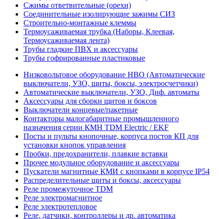
Сжимы ответвительные (орехи)
Соединительные изолирующие зажимы СИЗ
Строительно-монтажные клеммы
Термоусаживаемая трубка (Наборы, Клеевая,
Термоусаживаемая лента)
Трубы гладкие ПВХ и аксессуары
Трубы гофрированные пластиковые
Низковольтовое оборудование НВО (Автоматические
выключатели, УЗО, щиты, боксы, электросчетчики)
Автоматические выключатели, УЗО, Диф. автоматы
Аксессуары для сборки щитов и боксов
Выключатели концевые/пакетные
Контакторы малогабаритные промышленного
назначения серии КМН TDM Electric / EKF
Посты и пульты кнопочные, корпуса постов КП для
установки кнопок управления
Пробки, предохранители, плавкие вставки
Прочее модульное оборудование и аксессуары
Пускатели магнитные КМИ с кнопками в корпусе IP54
Распределительные щиты и боксы, аксессуары
Реле промежуточное TDM
Реле электромагнитное
Реле электротепловое
Реле, датчики, контроллеры и др. автоматика