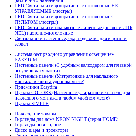
различного назначения
LED Светильники декоративные потолочные НЕ
УПРАВЛЯЕМЫЕ (люстры)
LED Светильники декоративные потолочные С
ПУЛЬТОМ (люстры)
LED Светильники компактные линейные (аналоги ЛПБ,
NEL) настенно-потолочные
Светильники настенные, бра, подсветка для картин и
зеркал
Система беспрводного управления освещением
EASYDIM
Настенные панели (С удобным валкодером для плавной
регулировки яркости)
Настенные панели (Ультратонкие для накладного
монтажа в любом удобном месте)
Приемники Easydim
Пульты COLORS (Настенные ультратонкие панели для
накладного монтажа в любом удобном месте)
Пульты SIMPLE
Новогодние товары
Гирлянды для дома NEON-NIGHT (серия HOME)
Гирлянды новогодние
Диско-шары и проекторы
Светодиодные свечи, стаканы