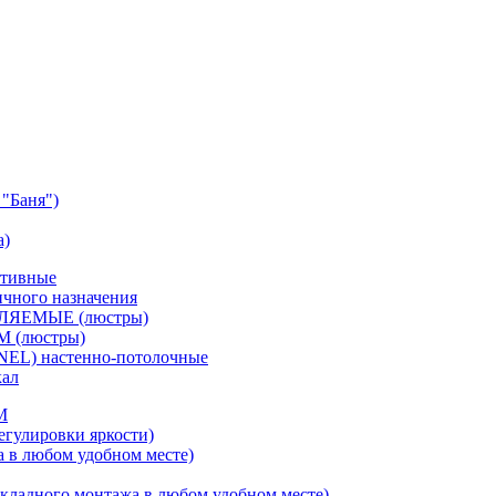
"Баня")
а)
ативные
чного назначения
ВЛЯЕМЫЕ (люстры)
М (люстры)
NEL) настенно-потолочные
кал
M
егулировки яркости)
а в любом удобном месте)
кладного монтажа в любом удобном месте)