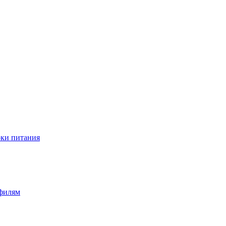
оки питания
офилям