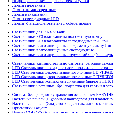
Инфракрасные лампы для обогрева и сушки
Лампы галогенные
Лампы люминесцентные
Лампы накаливания
Лампы светодиодные LED
Лампы Ультафиолетовые энергосберегающие
Светильники для ЖКХ и Бани
Светильники БЕЗ влагозащиты под сменную лампу
Светильники БЕЗ влагозащиты светодиодные ip20, ip40
Светильники влагозащищенные под сменную лампу (тип 
Светильники влагозащищенные светодиодные
Светильники влагозащищенные термостойкие (баня-саун
Светильники административно-бытовые, бытовые декор
LED Cветильники накладные настенно-потолочные разли
LED Светильники декоративные потолочные НЕ УПРА
LED Светильники декоративные потолочные С ПУЛЬТО
LED Светильники компактные линейные (аналоги ЛПБ, 
Светильники настенные, бра, подсветка для картин и зер
Система беспрводного управления освещением EASYDI
Настенные панели (С удобным валкодером для плавной р
Настенные панели (Ультратонкие для накладного монтаж
Приемники Easydim
Пульты COLORS (Настенные ультратонкие панели для на