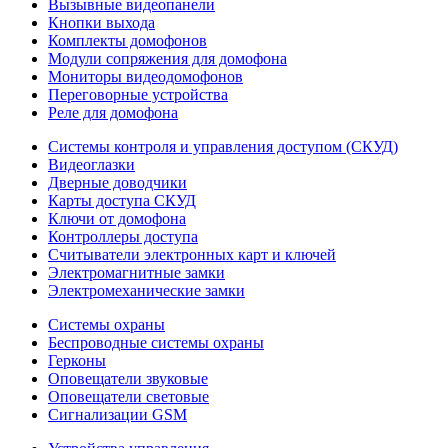
Вызывные видеопанели
Кнопки выхода
Комплекты домофонов
Модули сопряжения для домофона
Мониторы видеодомофонов
Переговорные устройства
Реле для домофона
Системы контроля и управления доступом (СКУД)
Видеоглазки
Дверные доводчики
Карты доступа СКУД
Ключи от домофона
Контроллеры доступа
Считыватели электронных карт и ключей
Электромагнитные замки
Электромеханические замки
Системы охраны
Беспроводные системы охраны
Герконы
Оповещатели звуковые
Оповещатели световые
Сигнализации GSM