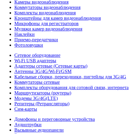
Камеры видеонаблюдения
Коммутаторы видеонаблюдения
Комплекты видеонаблюдения
Кронштейны для камер видеонаблюдения
Микрофоны для регистраторов
Муляжи камер видеонаблюдения
Наклейки
Приемо-передатчики
Фотоловушки
Сетевое оборудование
Wi-Fi USB адаптеры
Адаптеры сетевые (Сетевые карты)
Антенны 3G/4G/Wi-Fi/GSM
Кабельные сборки, переходники, пигтейлы для 3G/4G
Коммутаторы сетевые
Комплекты оборудования для сотовой связи, интернета
Маршрутизаторы (роутеры)
Модемы 3G/4G(LTE)
Репитеры (Ретрансляторы)
Сим-карты
Домофоны и переговорные устройства
Аудиотрубки
Вызывные аудиопанели