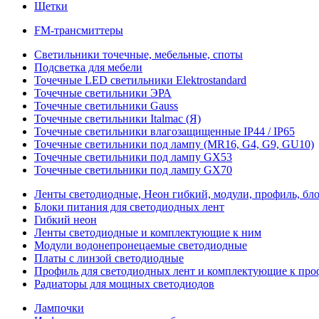
Щетки
FM-трансмиттеры
Светильники точечные, мебельные, споты
Подсветка для мебели
Точечные LED светильники Elektrostandard
Точечные светильники ЭРА
Точечные светильники Gauss
Точечные светильники Italmac (Я)
Точечные светильники влагозащищенные IP44 / IP65
Точечные светильники под лампу (MR16, G4, G9, GU10)
Точечные светильники под лампу GX53
Точечные светильники под лампу GX70
Ленты светодиодные, Неон гибкий, модули, профиль, бл
Блоки питания для светодиодных лент
Гибкий неон
Ленты светодиодные и комплектующие к ним
Модули водонепронецаемые светодиодные
Платы с линзой светодиодные
Профиль для светодиодных лент и комплектующие к пр
Радиаторы для мощных светодиодов
Лампочки