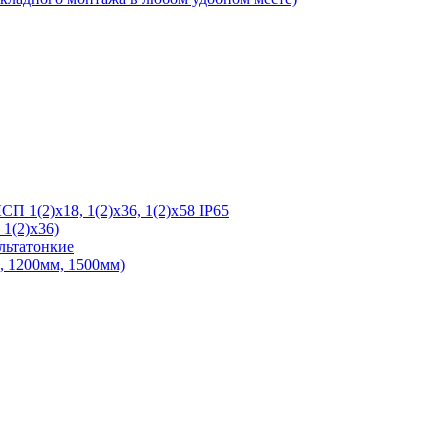
 1(2)х18, 1(2)х36, 1(2)х58 IP65
1(2)х36)
льтатонкие
 1200мм, 1500мм)