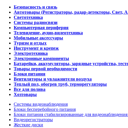
Безопасность и связь
Автотовары (Регистраторы, радар-детекторы, Свет, 
Светотехника
Системы радиосвязи
Компьютерная периферия
Телевидение, аудио-видеотехника
Мобильные аксессуары
Туризм и отдых
Инструмент и крепеж
Электротехника
Электронные компоненты
Батарейки, аккумуляторы, зарядные устройства, тесте
Товары первой необходимости
Блоки питания
Вентиляторы и увлажнители воздуха
Теплый пол, обогрев труб, терморегуляторы
Все для полива
Хозтовары
Системы видеонаблюдения
Блоки бесперебойного питания
Блоки питания стабилизированные для видеонаблюдени
Видеорегистраторы
Жесткие диски