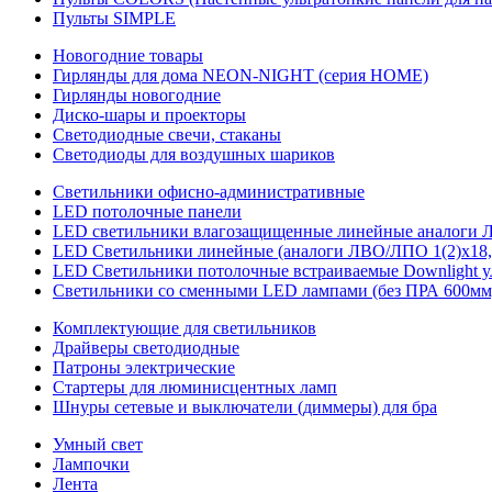
Пульты SIMPLE
Новогодние товары
Гирлянды для дома NEON-NIGHT (серия HOME)
Гирлянды новогодние
Диско-шары и проекторы
Светодиодные свечи, стаканы
Светодиоды для воздушных шариков
Светильники офисно-административные
LED потолочные панели
LED светильники влагозащищенные линейные аналоги ЛСП
LED Светильники линейные (аналоги ЛВО/ЛПО 1(2)х18, 
LED Светильники потолочные встраиваемые Downlight у
Светильники со сменными LED лампами (без ПРА 600мм,
Комплектующие для светильников
Драйверы светодиодные
Патроны электрические
Стартеры для люминисцентных ламп
Шнуры сетевые и выключатели (диммеры) для бра
Умный свет
Лампочки
Лента