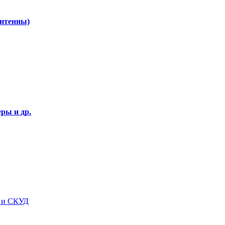
Антенны)
ры и др.
я и СКУД